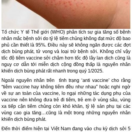
Tổ chức Y tế Thế giới (WHO) phân tích sự gia tăng số bệnh
nhân mắc bệnh sởi do tỷ lệ tiêm chủng không đạt mức độ bao
phủ cần thiết là 95%. Điều này sẽ không ngăn được các đợt
dịch bùng phát, tử vong và loại trừ bệnh sởi. Không chỉ vậy
tốc độ tiêm vaccine sởi chậm hơn tốc độ lây lan dịch cũng là
nguy cơ dẫn tới miễn dịch cộng đồng thấp là nguyên nhân
khiến dịch bùng phát rất nhanh trong quý 1/2025.
Ngoài nguyên nhân trên tình trạng ‘anti vaccine’ cho rằng
“tiêm vaccine hay không tiêm đều như nhau” hoặc nghi ngờ
về sự an toàn của vaccine, lo ngại những tác dụng phụ của
vaccine nên không đưa trẻ đi tiêm, trẻ em ở vùng sâu, vùng
xa tiếp cận tiêm chủng còn khó khăn, tỷ lệ sản phụ tại các
vùng cao gia tăng…cũng là một trong những nguyên nhân
khiến dịch bùng phát.
Đến thời điểm hiện tại Việt Nam đang vào chu kỳ dịch sởi 5