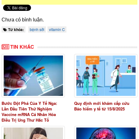
Chưa có bình luận.
Từ khóa:
bệnh sởi
vitamin C
TIN KHÁC
Bước Đột Phá Của Y Tế Nga:
Quy định mới khám cấp cứu
Lần Đầu Tiên Thử Nghiệm
Bảo hiểm y tế từ 15/8/2025
Vaccine mRNA Cá Nhân Hóa
Điều Trị Ung Thư Hắc Tố