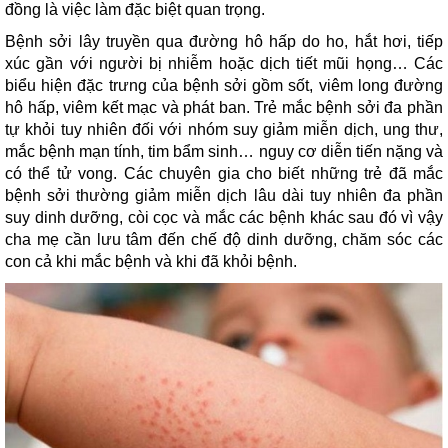
đồng là việc làm đặc biệt quan trọng.
Bệnh sởi lây truyền qua đường hô hấp do ho, hắt hơi, tiếp
xúc gần với người bị nhiễm hoặc dịch tiết mũi họng… Các
biểu hiện đặc trưng của bệnh sởi gồm sốt, viêm long đường
hô hấp, viêm kết mạc và phát ban. Trẻ mắc bệnh sởi đa phần
tự khỏi tuy nhiên đối với nhóm suy giảm miễn dịch, ung thư,
mắc bệnh mạn tính, tim bẩm sinh… nguy cơ diễn tiến nặng và
có thể tử vong. Các chuyên gia cho biết những trẻ đã mắc
bệnh sởi thường giảm miễn dịch lâu dài tuy nhiên đa phần
suy dinh dưỡng, còi cọc và mắc các bệnh khác sau đó vì vậy
cha mẹ cần lưu tâm đến chế độ dinh dưỡng, chăm sóc các
con cả khi mắc bệnh và khi đã khỏi bệnh.