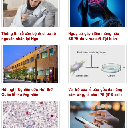
Thông tin về căn bệnh chưa rõ
Nguy cơ gây viêm màng não
nguyên nhân tại Nga
SSPE do virus sởi đột biến
Hội nghị Nghiên cứu Hơi thở
Vai trò của tế bào gốc đa năng
Quốc tế thường niên
cảm ứng, tế bào iPS (iPS cell)