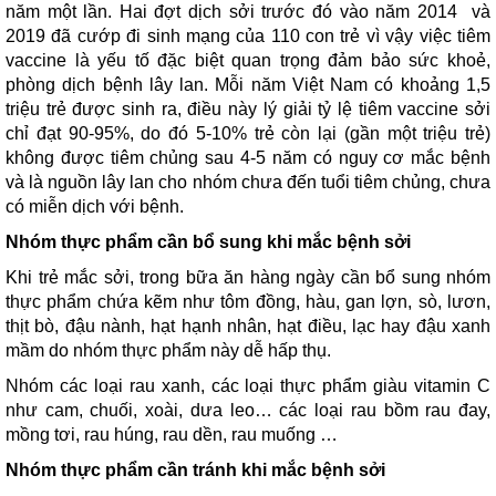
năm một lần. Hai đợt dịch sởi trước đó vào năm 2014 và
2019 đã cướp đi sinh mạng của 110 con trẻ vì vậy việc tiêm
vaccine là yếu tố đặc biệt quan trọng đảm bảo sức khoẻ,
phòng dịch bệnh lây lan. Mỗi năm Việt Nam có khoảng 1,5
triệu trẻ được sinh ra, điều này lý giải tỷ lệ tiêm vaccine sởi
chỉ đạt 90-95%, do đó 5-10% trẻ còn lại (gần một triệu trẻ)
không được tiêm chủng sau 4-5 năm có nguy cơ mắc bệnh
và là nguồn lây lan cho nhóm chưa đến tuổi tiêm chủng, chưa
có miễn dịch với bệnh.
Nhóm thực phẩm cần bổ sung khi mắc bệnh sởi
Khi trẻ mắc sởi, trong bữa ăn hàng ngày cần bổ sung nhóm
thực phẩm chứa kẽm như tôm đồng, hàu, gan lợn, sò, lươn,
thịt bò, đậu nành, hạt hạnh nhân, hạt điều, lạc hay đậu xanh
mầm do nhóm thực phẩm này dễ hấp thụ.
Nhóm các loại rau xanh, các loại thực phẩm giàu vitamin C
như cam, chuối, xoài, dưa leo… các loại rau bồm rau đay,
mồng tơi, rau húng, rau dền, rau muống …
Nhóm thực phẩm cần tránh khi mắc bệnh sởi