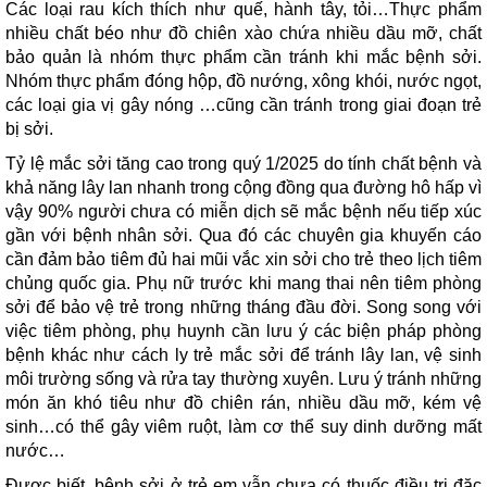
Các loại rau kích thích như quế, hành tây, tỏi…Thực phẩm
nhiều chất béo như đồ chiên xào chứa nhiều dầu mỡ, chất
bảo quản là nhóm thực phẩm cần tránh khi mắc bệnh sởi.
Nhóm thực phẩm đóng hộp, đồ nướng, xông khói, nước ngọt,
các loại gia vị gây nóng …cũng cần tránh trong giai đoạn trẻ
bị sởi.
Tỷ lệ mắc sởi tăng cao trong quý 1/2025 do tính chất bệnh và
khả năng lây lan nhanh trong cộng đồng qua đường hô hấp vì
vậy 90% người chưa có miễn dịch sẽ mắc bệnh nếu tiếp xúc
gần với bệnh nhân sởi. Qua đó các chuyên gia khuyến cáo
cần đảm bảo tiêm đủ hai mũi vắc xin sởi cho trẻ theo lịch tiêm
chủng quốc gia. Phụ nữ trước khi mang thai nên tiêm phòng
sởi để bảo vệ trẻ trong những tháng đầu đời. Song song với
việc tiêm phòng, phụ huynh cần lưu ý các biện pháp phòng
bệnh khác như cách ly trẻ mắc sởi để tránh lây lan, vệ sinh
môi trường sống và rửa tay thường xuyên. Lưu ý tránh những
món ăn khó tiêu như đồ chiên rán, nhiều dầu mỡ, kém vệ
sinh…có thể gây viêm ruột, làm cơ thể suy dinh dưỡng mất
nước…
Được biết, bệnh sởi ở trẻ em vẫn chưa có thuốc điều trị đặc