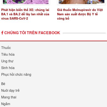
Phát hiện biến thể XE: chủng lai
Giá thuốc Molnupiravir do Việt
BA.1 và BA.2 dễ lây lan nhất của
Nam sản xuất được Bộ Y tế
virus SARS-CoV-2
công bố
CHÚNG TÔI TRÊN FACEBOOK
Thuốc
Tiêu hóa
Ung thư
Sinh hóa
Phục hồi chức năng
Bé
Nuôi dạy trẻ
Mang thai
Ngẫm