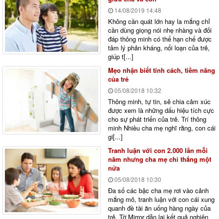
14/08/2019
14:48
Không cần quát lớn hay la mắng chỉ
cần dùng giọng nói nhẹ nhàng và đối
đáp thông minh có thể hạn chế được
tâm lý phản kháng, nổi loạn của trẻ,
giúp t[...]
Mẹo nhận biết tính cách, tiềm năng
của trẻ
05/08/2018
10:32
Thông minh, tự tin, sẻ chia cảm xúc
được xem là những dấu hiệu tích cực
cho sự phát triển của trẻ. Trí thông
minh Nhiều cha mẹ nghĩ rằng, con cái
gi[...]
Tranh luận với con 2.000 lần mỗi
năm nhưng cha mẹ chỉ thắng một
nửa
05/08/2018
10:30
Đa số các bậc cha mẹ rơi vào cảnh
mắng mỏ, tranh luận với con cái xung
quanh đề tài ăn uống hàng ngày của
trẻ. Tờ Mirror dẫn lại kết quả nghiên