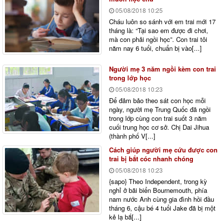
05/08/2018
10:25
Cháu luôn so sánh với em trai mới 17
tháng là: “Tại sao em được đi chơi,
mà con phải ngồi học”. Con trai tôi
năm nay 6 tuổi, chuẩn bị vào[...]
Người mẹ 3 năm ngồi kèm con trai
trong lớp học
05/08/2018
10:23
Để đảm bảo theo sát con học mỗi
ngày, người mẹ Trung Quốc đã ngồi
trong lớp cùng con trai suốt 3 năm
cuối trung học cơ sở. Chị Dai Jihua
(thành phố V[...]
Cách giúp người mẹ cứu được con
trai bị bắt cóc nhanh chóng
05/08/2018
10:23
{sapo} Theo Independent, trong kỳ
nghỉ ở bãi biển Bournemouth, phía
nam nước Anh cùng gia đình hồi đầu
tháng 6, cậu bé 4 tuổi Jake đã bị một
kẻ lạ bắ[...]