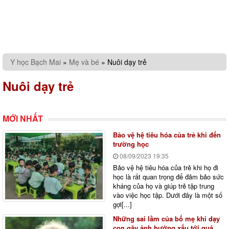
Y học Bạch Mai
»
Mẹ và bé
»
Nuôi dạy trẻ
Nuôi dạy trẻ
MỚI NHẤT
Bảo vệ hệ tiêu hóa của trẻ khi đến
trường học
08/09/2023
19:35
Bảo vệ hệ tiêu hóa của trẻ khi họ đi
học là rất quan trọng để đảm bảo sức
kháng của họ và giúp trẻ tập trung
vào việc học tập. Dưới đây là một số
gợi[...]
Những sai lầm của bố mẹ khi dạy
con gây ảnh hưởng xấu tới quá