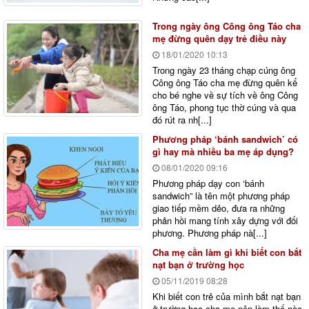
Trong ngày ông Công ông Táo cha
mẹ đừng quên dạy trẻ điều này
18/01/2020
10:13
Trong ngày 23 tháng chạp cúng ông
Công ông Táo cha mẹ đừng quên kể
cho bé nghe về sự tích về ông Công
ông Táo, phong tục thờ cúng và qua
đó rút ra nh[...]
Phương pháp ‘bánh sandwich’ có
gì hay mà nhiều ba mẹ áp dụng?
08/01/2020
09:16
Phương pháp dạy con ‘bánh
sandwich” là tên một phương pháp
giao tiếp mềm dẻo, đưa ra những
phản hồi mang tính xây dựng với đối
phương. Phương pháp nà[...]
Cha mẹ cần làm gì khi biết con bắt
nạt bạn ở trường học
05/11/2019
08:28
Khi biết con trẻ của mình bắt nạt bạn
ở trường học cha mẹ nên làm thế nào