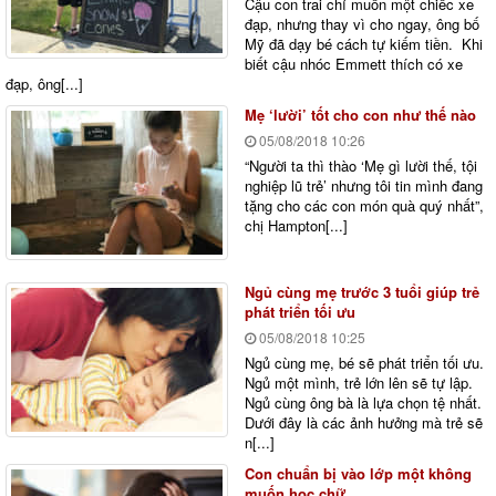
Cậu con trai chỉ muốn một chiếc xe
đạp, nhưng thay vì cho ngay, ông bố
Mỹ đã dạy bé cách tự kiếm tiền. Khi
biết cậu nhóc Emmett thích có xe
đạp, ông[...]
Mẹ ‘lười’ tốt cho con như thế nào
05/08/2018
10:26
“Người ta thì thào ‘Mẹ gì lười thế, tội
nghiệp lũ trẻ’ nhưng tôi tin mình đang
tặng cho các con món quà quý nhất”,
chị Hampton[...]
Ngủ cùng mẹ trước 3 tuổi giúp trẻ
phát triển tối ưu
05/08/2018
10:25
Ngủ cùng mẹ, bé sẽ phát triển tối ưu.
Ngủ một mình, trẻ lớn lên sẽ tự lập.
Ngủ cùng ông bà là lựa chọn tệ nhất.
Dưới đây là các ảnh hưởng mà trẻ sẽ
n[...]
Con chuẩn bị vào lớp một không
muốn học chữ