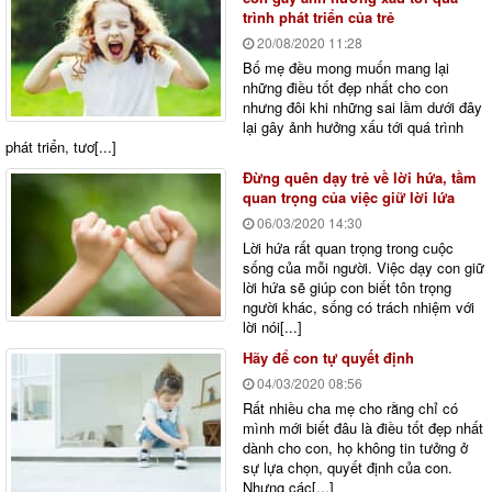
trình phát triển của trẻ
20/08/2020
11:28
Bố mẹ đều mong muốn mang lại
những điều tốt đẹp nhất cho con
nhưng đôi khi những sai lầm dưới đây
lại gây ảnh hưởng xấu tới quá trình
phát triển, tươ[...]
Đừng quên dạy trẻ về lời hứa, tầm
quan trọng của việc giữ lời lứa
06/03/2020
14:30
Lời hứa rất quan trọng trong cuộc
sống của mỗi người. Việc dạy con giữ
lời hứa sẽ giúp con biết tôn trọng
người khác, sống có trách nhiệm với
lời nói[...]
Hãy để con tự quyết định
04/03/2020
08:56
Rất nhiều cha mẹ cho rằng chỉ có
mình mới biết đâu là điều tốt đẹp nhất
dành cho con, họ không tin tưởng ở
sự lựa chọn, quyết định của con.
Nhưng các[...]