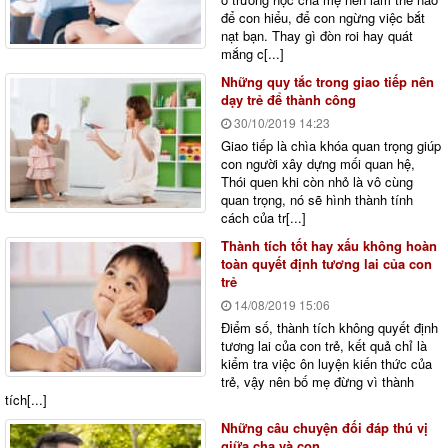
để con hiểu, để con ngừng việc bắt
nạt bạn. Thay gì đòn roi hay quát
mắng c[...]
Những quy tắc trong giao tiếp nên
dạy trẻ để thành công
30/10/2019
14:23
Giao tiếp là chìa khóa quan trọng giúp
con người xây dựng mối quan hệ,
Thói quen khi còn nhỏ là vô cùng
quan trọng, nó sẽ hình thành tính
cách của tr[...]
Thành tích tốt hay xấu không hoàn
toàn quyết định tương lai của con
trẻ
14/08/2019
15:06
Điểm số, thành tích không quyết định
tương lai của con trẻ, kết quả chỉ là
kiểm tra việc ôn luyện kiến thức của
trẻ, vậy nên bố mẹ đừng vì thành
tích[...]
Những câu chuyện đối đáp thú vị
giữa cha và con