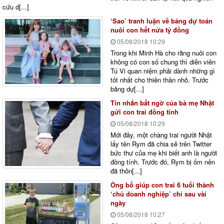
cứu d[...]
‘Sao’ tranh luận về bảng dự toán
nuôi con hết nửa tỷ đồng
05/08/2018
10:29
Trong khi Minh Hà cho rằng nuôi con
không có con số chung thì diễn viên
Tú Vi quan niệm phải dành những gì
tốt nhất cho thiên thần nhỏ. Trước
bảng dự[...]
Tin nhắn bất ngờ của bà mẹ Nhật
gửi con trai đồng tính
05/08/2018
10:29
Mới đây, một chàng trai người Nhật
lấy tên Rym đã chia sẻ trên Twitter
bức thư của mẹ khi biết anh là người
đồng tính. Trước đó, Rym bị ốm nên
đã thôn[...]
Ông bố giúp con trai 6 tuổi thành
‘chủ doanh nghiệp’ chỉ sau vài
ngày
05/08/2018
10:27