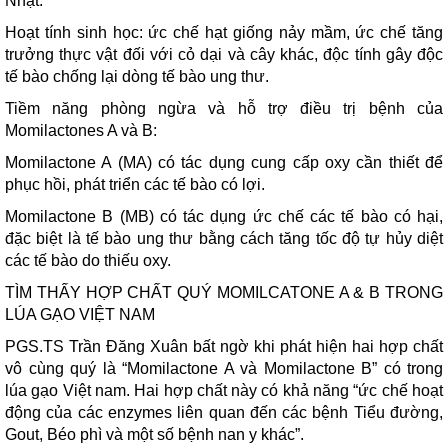
Nhật.
Hoạt tính sinh học: ức chế hạt giống nảy mầm, ức chế tăng
trưởng thực vật đối với cỏ dại và cây khác, độc tính gây độc
tế bào chống lại dòng tế bào ung thư.
Tiềm năng phòng ngừa và hỗ trợ điều trị bệnh của
Momilactones A và B:
Momilactone A (MA) có tác dụng cung cấp oxy cần thiết để
phục hồi, phát triển các tế bào có lợi.
Momilactone B (MB) có tác dụng ức chế các tế bào có hại,
đặc biệt là tế bào ung thư bằng cách tăng tốc độ tự hủy diệt
các tế bào do thiếu oxy.
TÌM THẤY HỢP CHẤT QUÝ MOMILCATONE A & B TRONG
LÚA GẠO VIỆT NAM
PGS.TS Trần Đăng Xuân bất ngờ khi phát hiện hai hợp chất
vô cùng quý là “Momilactone A và Momilactone B” có trong
lúa gạo Việt nam. Hai hợp chất này có khả năng “ức chế hoạt
động của các enzymes liên quan đến các bệnh Tiểu đường,
Gout, Béo phì và một số bệnh nan y khác”.