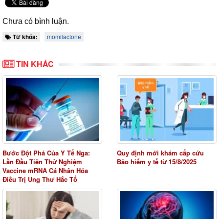
Chưa có bình luận.
Từ khóa:
momilactone
TIN KHÁC
Bước Đột Phá Của Y Tế Nga:
Quy định mới khám cấp cứu
Lần Đầu Tiên Thử Nghiệm
Bảo hiểm y tế từ 15/8/2025
Vaccine mRNA Cá Nhân Hóa
Điều Trị Ung Thư Hắc Tố