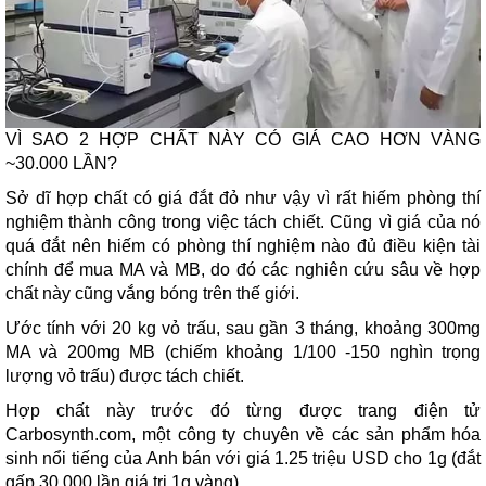
VÌ SAO 2 HỢP CHẤT NÀY CÓ GIÁ CAO HƠN VÀNG
~30.000 LẦN?
Sở dĩ hợp chất có giá đắt đỏ như vậy vì rất hiếm phòng thí
nghiệm thành công trong việc tách chiết. Cũng vì giá của nó
quá đắt nên hiếm có phòng thí nghiệm nào đủ điều kiện tài
chính để mua MA và MB, do đó các nghiên cứu sâu về hợp
chất này cũng vắng bóng trên thế giới.
Ước tính với 20 kg vỏ trấu, sau gần 3 tháng, khoảng 300mg
MA và 200mg MB (chiếm khoảng 1/100 -150 nghìn trọng
lượng vỏ trấu) được tách chiết.
Hợp chất này trước đó từng được trang điện tử
Carbosynth.com, một công ty chuyên về các sản phẩm hóa
sinh nổi tiếng của Anh bán với giá 1.25 triệu USD cho 1g (đắt
gấp 30.000 lần giá trị 1g vàng).