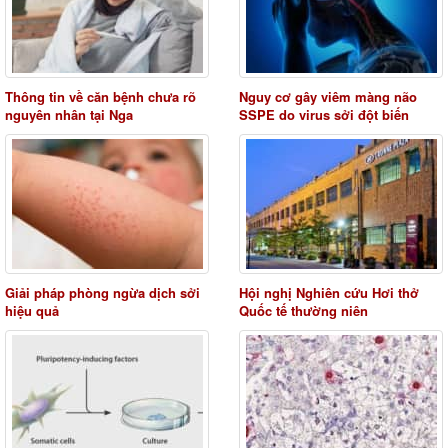
Thông tin về căn bệnh chưa rõ
Nguy cơ gây viêm màng não
nguyên nhân tại Nga
SSPE do virus sởi đột biến
Giải pháp phòng ngừa dịch sởi
Hội nghị Nghiên cứu Hơi thở
hiệu quả
Quốc tế thường niên