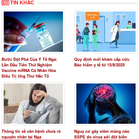
TIN KHÁC
Bước Đột Phá Của Y Tế Nga:
Quy định mới khám cấp cứu
Lần Đầu Tiên Thử Nghiệm
Bảo hiểm y tế từ 15/8/2025
Vaccine mRNA Cá Nhân Hóa
Điều Trị Ung Thư Hắc Tố
Thông tin về căn bệnh chưa rõ
Nguy cơ gây viêm màng não
nguyên nhân tại Nga
SSPE do virus sởi đột biến