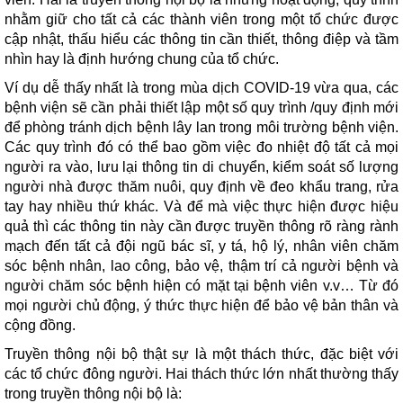
nhằm giữ cho tất cả các thành viên trong một tổ chức được
cập nhật, thấu hiểu các thông tin cần thiết, thông điệp và tầm
nhìn hay là định hướng chung của tổ chức.
Ví dụ dễ thấy nhất là trong mùa dịch COVID-19 vừa qua, các
bệnh viện sẽ cần phải thiết lập một số quy trình /quy định mới
để phòng tránh dịch bệnh lây lan trong môi trường bệnh viện.
Các quy trình đó có thể bao gồm việc đo nhiệt độ tất cả mọi
người ra vào, lưu lại thông tin di chuyển, kiểm soát số lượng
người nhà được thăm nuôi, quy định về đeo khẩu trang, rửa
tay hay nhiều thứ khác. Và để mà việc thực hiện được hiệu
quả thì các thông tin này cần được truyền thông rõ ràng rành
mạch đến tất cả đội ngũ bác sĩ, y tá, hộ lý, nhân viên chăm
sóc bệnh nhân, lao công, bảo vệ, thậm trí cả người bệnh và
người chăm sóc bệnh hiện có mặt tại bệnh viên v.v… Từ đó
mọi người chủ động, ý thức thực hiện để bảo vệ bản thân và
cộng đồng.
Truyền thông nội bộ thật sự là một thách thức, đặc biệt với
các tổ chức đông người. Hai thách thức lớn nhất thường thấy
trong truyền thông nội bộ là: