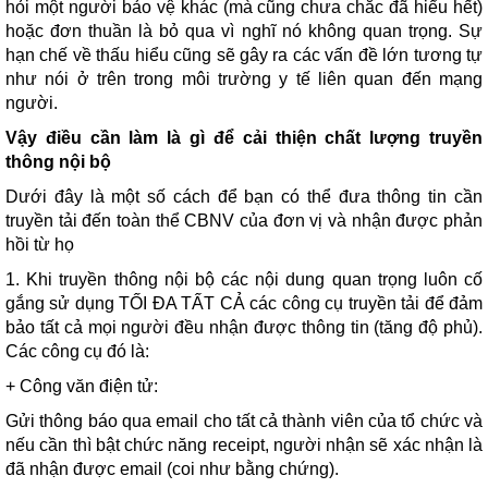
hỏi một người bảo vệ khác (mà cũng chưa chắc đã hiểu hết)
hoặc đơn thuần là bỏ qua vì nghĩ nó không quan trọng. Sự
hạn chế về thấu hiểu cũng sẽ gây ra các vấn đề lớn tương tự
như nói ở trên trong môi trường y tế liên quan đến mạng
người.
Vậy điều cần làm là gì để cải thiện chất lượng truyền
thông nội bộ
Dưới đây là một số cách để bạn có thể đưa thông tin cần
truyền tải đến toàn thể CBNV của đơn vị và nhận được phản
hồi từ họ
1. Khi truyền thông nội bộ các nội dung quan trọng luôn cố
gắng sử dụng TỐI ĐA TẤT CẢ các công cụ truyền tải để đảm
bảo tất cả mọi người đều nhận được thông tin (tăng độ phủ).
Các công cụ đó là:
+ Công văn điện tử:
Gửi thông báo qua email cho tất cả thành viên của tổ chức và
nếu cần thì bật chức năng receipt, người nhận sẽ xác nhận là
đã nhận được email (coi như bằng chứng).