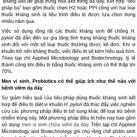
kháng axit để giúp trung hòa axit trong dạ dày. Kết hợp “liệu
pháp ba” bao gồm thuốc chẹn H2 hoặc PPI cộng với hai loại
thuốc kháng sinh là liệu trình điều trị được lựa chọn trong
nhiều năm qua.
Việc sử dụng rộng rãi các thuốc kháng sinh để chống
H.
pylori
đã dẫn đến sự gia tăng tình trạng kháng thuốc kháng
sinh đối với một số loại thuốc thường được kê đơn. Khi vi
khuẩn trở nên kháng thuốc, việc điều trị sẽ kém hiệu quả hơn.
Theo tạp chí Applied Microbiology and Biotechnology, tỷ lệ
thành công khi điều trị bằng thuốc kháng sinh có thể thấp tới
70%.
Men vi sinh, Probiotics có thể giúp ích như thế nào với
bệnh viêm dạ dày
Sự giảm hiệu quả của liệu pháp dùng thuốc kháng sinh kết
hợp để điều trị diệt vi khuẩn
H. pylori
đã thúc đẩy việc nghiên
cứu các phương pháp điều trị bổ sung khác để loại trừ bệnh
nhiễm trùng này. Một phương pháp điều trị hiện nay bao gồm
sử dụng
men vi sinh chữa viêm dạ dày
. Trên tạp chí Applied
Microbiology and Biotechnology ghi chú rằng chế phẩm sinh