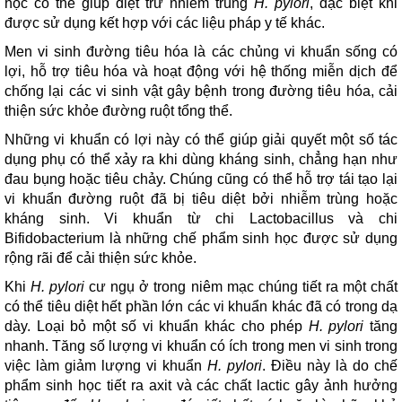
học có thể giúp diệt trừ nhiễm trùng
H. pylori
, đặc biệt khi
được sử dụng kết hợp với các liệu pháp y tế khác.
Men vi sinh đường tiêu hóa là các chủng vi khuẩn sống có
lợi, hỗ trợ tiêu hóa và hoạt động với hệ thống miễn dịch để
chống lại các vi sinh vật gây bệnh trong đường tiêu hóa, cải
thiện sức khỏe đường ruột tổng thể.
Những vi khuẩn có lợi này có thể giúp giải quyết một số tác
dụng phụ có thể xảy ra khi dùng kháng sinh, chẳng hạn như
đau bụng hoặc tiêu chảy. Chúng cũng có thể hỗ trợ tái tạo lại
vi khuẩn đường ruột đã bị tiêu diệt bởi nhiễm trùng hoặc
kháng sinh. Vi khuẩn từ chi Lactobacillus và chi
Bifidobacterium là những chế phẩm sinh học được sử dụng
rộng rãi để cải thiện sức khỏe.
Khi
H. pylori
cư ngụ ở trong niêm mạc chúng tiết ra một chất
có thể tiêu diệt hết phần lớn các vi khuẩn khác đã có trong dạ
dày. Loại bỏ một số vi khuẩn khác cho phép
H. pylori
tăng
nhanh. Tăng số lượng vi khuẩn có ích trong men vi sinh trong
việc làm giảm lượng vi khuẩn
H. pylori
. Điều này là do chế
phẩm sinh học tiết ra axit và các chất lactic gây ảnh hưởng