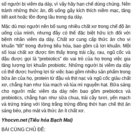
số người bị viêm dạ dày, vì vậy hãy hạn chế dùng chúng. Nên
tránh những thức ăn, đồ uống gây kích thích niêm mạc, tăng
tiết axit hoặc tồn đọng lâu trong dạ dày.
Mặc dù mọi người nên bổ sung nhiều chất xơ trong chế độ ăn
uống của mình, nhưng đây có thể đặc biệt hữu ích đối với
bệnh nhân viêm dạ dày. Chất xơ cung cấp thức ăn cho vi
khuẩn “tốt” trong đường tiêu hóa, bao gồm cả lợi khuẩn. Một
số loại chất xơ được tìm thấy trong trái cây, rau, ngũ cốc và
đậu được gọi là “prebiotics” do vai trò của họ trong việc gia
tăng lượng lợi khuẩn probiotic. Những người bị viêm dạ dày
có thể được hưởng lợi từ việc bao gồm nhiều sản phẩm trong
bữa ăn của họ, protein từ đậu và thịt nạc và ngũ cốc giàu chất
xơ, chẳng hạn như lúa mạch và lúa mì nguyên hạt. Bữa sáng
cho người mắc viêm dạ dày nên bao gồm prebiotics và
probiotics, chẳng hạn như sữa chua, trái cây tươi, yến mạch
và trứng tráng với lòng trắng trứng đồng thời hạn chế thịt ăn
sáng béo, pho mát và thức ăn ít chất xơ.
Yhocvn.net (Tiêu hóa Bạch Mai)
BÀI CÙNG CHỦ ĐỀ: