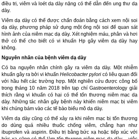
điều trị, viêm và loét dạ dày nặng có thể dẫn đến ung thư dạ
dày.
Viêm dạ dày có thể được chẩn đoán bằng cách xem nội soi
dạ dày, phương pháp sử dụng một ống nội soi để quan sát
hình ảnh của niêm mạc dạ dày. Xét nghiệm máu, phân và hơi
thở có thể cho biết có vi khuẩn Hp gây viêm dạ dày hay
không.
Nguyên nhân của bệnh viêm dạ dày
Có ba nguyên nhân chính gây ra viêm dạ dày. Một nhiễm
khuẩn gây ra bởi vi khuẩn
Helicobacter pylori
có liêu quan đối
với hầu hết các trường hợp. Một nghiên cứu được công bố
trong tháng 10 năm 2018 trên tạp chí Gastroenterology giải
thích rằng vi khuẩn có hại có thể tổn thương niêm mạc dạ
dày. Những tác nhân gây bệnh này khiến niêm mạc bị viêm
khi chúng bám vào các tế bào biểu mô dạ dày.
Viêm dạ dày cũng có thể xảy ra khi niêm mạc bị tổn thương
do dùng quá nhiều thuốc chống viêm, chẳng hạn như
ibuprofen và aspirin. Điều trị bằng bức xạ hoặc tiếp xúc với
bức xạ cũng có thể làm tổn thương niêm mạc dạ dày – việc