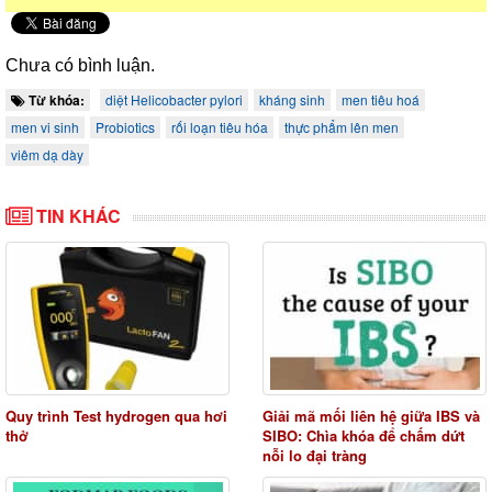
Chưa có bình luận.
Từ khóa:
diệt Helicobacter pylori
kháng sinh
men tiêu hoá
men vi sinh
Probiotics
rối loạn tiêu hóa
thực phẩm lên men
viêm dạ dày
TIN KHÁC
Quy trình Test hydrogen qua hơi
Giải mã mối liên hệ giữa IBS và
thở
SIBO: Chìa khóa để chấm dứt
nỗi lo đại tràng