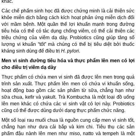
khác.
Các chế phẩm sinh học đã được chứng minh là cải thiện sức
khỏe miễn dịch bằng cách kích hoạt phản ứng miễn dịch đối
với mầm bệnh. Một quần thể lợi khuẩn mạnh trong đường
tiêu hóa có thể có tác dụng chống viêm, có thể cải thiện các
triệu chứng của viêm dạ dày. Probiotics cũng giúp tăng số
lượng vi khuẩn “tốt” mà chúng có thể bị tiêu diệt bởi thuốc
kháng sinh dùng để điều trị
H. pylori
.
Men vi sinh đường tiêu hóa và thực phẩm lên men có lợi
cho điều trị viêm dạ dày
Thực phẩm có chứa men vi sinh đã được lên men trong quá
trình sản xuất. Thực phẩm lên men có chứa vi khuẩn sống,
hoạt động bao gồm các sản phẩm từ sữa, chẳng hạn như
sữa chua, kefir và yakult. Trà Kombucha là một loại đồ uống
lên men khác có chứa các vi sinh vật có lợi này. Probiotics
cũng có thể được dùng dưới dạng thực phẩm chức năng.
Một số loại rau muối chua là nguồn cung cấp men vi sinh tốt,
chẳng hạn như dưa cải bắp và kim chi. Tiêu thụ các sản
phẩm đậu nành lên men như miso, natto và tempeh là một