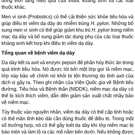
đồng thời tăng hiệu quả của thuốc kháng sinh và các loại
thuốc khác.
Men vi sinh (Probiotics) có thể cải thiện sức khỏe tiêu hóa và
giúp điều trị viêm dạ dày do nhiễm trùng
H. pylori
. Những bổ
sung men vi sinh có thể giúp giảm khu trú
H. pylori
trong niêm
mạc dạ dày và bổ sung giảm tác dụng phụ của các loại thuốc
kháng sinh kết hợp khi điều trị viêm dạ dày.
Tổng quan về bệnh viêm dạ dày
Dạ dày tiết ra axit và enzym pepsin để phân hủy thức ăn trong
quá trình tiêu hóa. Nó được lót bởi một lớp gọi là niêm mạc,
lớp này bảo vệ chính nó khỏi bị tổn thương do tính axit của
dịch vị gây ra. Theo ghi nhận của Viện Quốc gia về Bệnh tiểu
đường, Tiêu hóa và Bệnh thận (NIDDK), niêm mạc dạ dày có
thể bị kích thích viêm, dẫn đến giảm sản xuất chất nhầy bảo
vệ niêm mạc.
Tùy thuộc vào nguyên nhân, viêm dạ dày có thể cấp tính hoặc
có thể mãn tính kéo dài cần dùng thuốc để điều trị. Trong một
số trường hợp, nó có thể gây loét dạ dày khi lớp niêm mạc bị
bào mòn và làm lộ ra các mô nằm bên dưới. Nếu không được