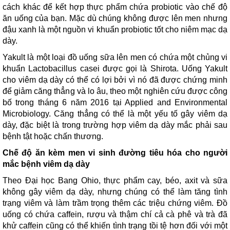
cách khác để kết hợp thực phẩm chứa probiotic vào chế độ
ăn uống của bạn. Mặc dù chúng không được lên men nhưng
đậu xanh là một nguồn vi khuẩn probiotic tốt cho niêm mạc dạ
dày.
Yakult là một loại đồ uống sữa lên men có chứa một chủng vi
khuẩn Lactobacillus casei được gọi là Shirota. Uống Yakult
cho viêm dạ dày có thể có lợi bởi vì nó đã được chứng minh
để giảm căng thẳng và lo âu, theo một nghiên cứu được công
bố trong tháng 6 năm 2016 tại Applied and Environmental
Microbiology. Căng thẳng có thể là một yếu tố gây viêm dạ
dày, đặc biệt là trong trường hợp viêm dạ dày mắc phải sau
bệnh tật hoặc chấn thương.
Chế độ ăn kèm men vi sinh đường tiêu hóa cho người
mắc bệnh viêm dạ dày
Theo Đại học Bang Ohio, thực phẩm cay, béo, axit và sữa
không gây viêm dạ dày, nhưng chúng có thể làm tăng tình
trạng viêm và làm trầm trọng thêm các triệu chứng viêm. Đồ
uống có chứa caffein, rượu và thậm chí cả cà phê và trà đã
khử caffein cũng có thể khiến tình trạng tồi tệ hơn đối với một