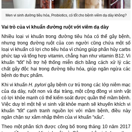
Men vi sinh đường tiêu hóa, Probiotics, có tốt cho bệnh viêm dạ dày không?
Vai trò của vi khuẩn đường ruột với viêm dạ dày
Nhiều loại vi khuẩn trong đường tiêu hóa có thể gây bệnh,
nhưng trong đường ruột của con người cũng chứa một số
loại vi khuẩn có lợi cho tiêu hóa vì chúng giúp phân hủy carbs
phức tạp và tổng hợp vitamin, chẳng hạn như vitamin B12. Vi
khuẩn “tốt” hỗ trợ hệ thống miễn dịch bằng cách xử lý các
chất gây độc hại trong đường tiêu hóa, giúp ngăn ngừa các
bệnh do thực phẩm.
Khi vi khuẩn
H. pylori
gây bệnh cư trú trong các lớp niêm mạc
của dạ dày, ruột non và đại tràng, một cộng đồng vi sinh vật
có lợi khỏe mạnh có thể kiểm soát được quần thể mầm bệnh.
Việc duy trì một hệ vi sinh vật khỏe mạnh sẽ khuyến khích vi
khuẩn “tốt” cạnh tranh nguồn lợi với mầm bệnh, điều này
ngăn chặn sự xâm nhập thêm của vi khuẩn “xấu”.
Theo một phân tích được công bố trong tháng 10 năm 2017