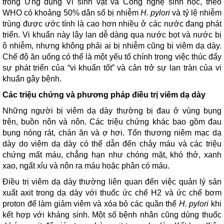
trong Ứng dụng Vi sinh vật và Công nghệ sinh học, theo
WHO có khoảng 50% dân số bị nhiễm
H. pylori
và tỷ lệ nhiễm
trùng được ước tính là cao hơn nhiều ở các nước đang phát
triển. Vi khuẩn này lây lan dễ dàng qua nước bọt và nước bị
ô nhiễm, nhưng không phải ai bị nhiễm cũng bị viêm dạ dày.
Chế độ ăn uống có thể là một yếu tố chính trong việc thúc đẩy
sự phát triển của “vi khuẩn tốt” và cản trở sự lan tràn của vi
khuẩn gây bệnh.
Các triệu chứng và phương pháp điều trị viêm dạ dày
Những người bị viêm dạ dày thường bị đau ở vùng bụng
trên, buồn nôn và nôn. Các triệu chứng khác bao gồm đau
bụng nóng rát, chán ăn và ợ hơi. Tổn thương niêm mạc dạ
dày do viêm dạ dày có thể dẫn đến chảy máu và các triệu
chứng mất máu, chẳng hạn như chóng mặt, khó thở, xanh
xao, ngất xỉu và nôn ra máu hoặc phân có máu.
Điều trị viêm dạ dày thường liên quan đến việc quản lý sản
xuất axit trong dạ dày với thuốc ức chế H2 và ức chế bơm
proton để làm giảm viêm và xóa bỏ các quần thể
H. pylori
khi
kết hợp với kháng sinh. Một số bệnh nhân cũng dùng thuốc