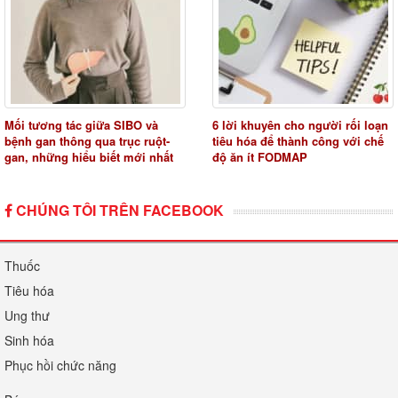
Mối tương tác giữa SIBO và
6 lời khuyên cho người rối loạn
bệnh gan thông qua trục ruột-
tiêu hóa để thành công với chế
gan, những hiểu biết mới nhất
độ ăn ít FODMAP
CHÚNG TÔI TRÊN FACEBOOK
Thuốc
Tiêu hóa
Ung thư
Sinh hóa
Phục hồi chức năng