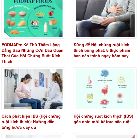
FODMAPs: Kẻ Thù Thầm Lặng
Đừng để Hội chứng ruột kích
Đằng Sau Những Cơn Đau Quặn
thích bùng phát: 8 thực phẩm
Thắt Của Hội Chứng Ruột Kích
bạn nên tránh ngay hôm nay
Thích
Cách phát hiện IBS (Hội chứng
Hội chứng ruột kích thịch (IBS)
ruột kích thích): Hướng dẫn
góc nhìn mới từ trục não ruột
từng bước đầy đủ