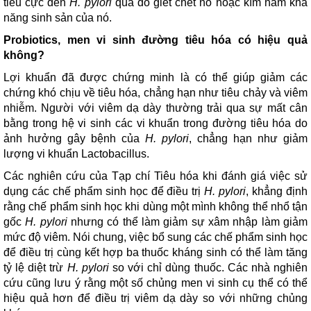
tiêu cực đến
H. pylori
qua đó giết chết nó hoặc kìm hãm khả
năng sinh sản của nó.
Probiotics, men vi sinh đường tiêu hóa có hiệu quả
không?
Lợi khuẩn đã được chứng minh là có thể giúp giảm các
chứng khó chịu về tiêu hóa, chẳng hạn như tiêu chảy và viêm
nhiễm. Người với viêm dạ dày thường trải qua sự mất cân
bằng trong hệ vi sinh các vi khuẩn trong đường tiêu hóa do
ảnh hưởng gây bệnh của
H. pylori
, chẳng hạn như giảm
lượng vi khuẩn Lactobacillus.
Các nghiên cứu của Tạp chí Tiêu hóa khi đánh giá việc sử
dụng các chế phẩm sinh học để điều trị
H. pylori
, khẳng định
rằng chế phẩm sinh học khi dùng một mình không thể nhổ tận
gốc
H. pylori
nhưng có thể làm giảm sự xâm nhập làm giảm
mức độ viêm. Nói chung, việc bổ sung các chế phẩm sinh học
để điều trị cùng kết hợp ba thuốc kháng sinh có thể làm tăng
tỷ lệ diệt trừ
H. pylori
so với chỉ dùng thuốc. Các nhà nghiên
cứu cũng lưu ý rằng một số chủng men vi sinh cụ thể có thể
hiệu quả hơn để điều trị viêm dạ dày so với những chủng