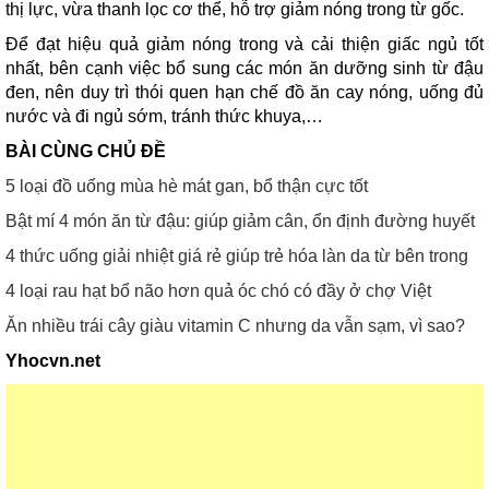
thị lực, vừa thanh lọc cơ thể, hỗ trợ giảm nóng trong từ gốc.
Để đạt hiệu quả giảm nóng trong và cải thiện giấc ngủ tốt
nhất, bên cạnh việc bổ sung các món ăn dưỡng sinh từ đậu
đen, nên duy trì thói quen hạn chế đồ ăn cay nóng, uống đủ
nước và đi ngủ sớm, tránh thức khuya,…
BÀI CÙNG CHỦ ĐỀ
5 loại đồ uống mùa hè mát gan, bổ thận cực tốt
Bật mí 4 món ăn từ đậu: giúp giảm cân, ổn định đường huyết
4 thức uống giải nhiệt giá rẻ giúp trẻ hóa làn da từ bên trong
4 loại rau hạt bổ não hơn quả óc chó có đầy ở chợ Việt
Ăn nhiều trái cây giàu vitamin C nhưng da vẫn sạm, vì sao?
Yhocvn.net