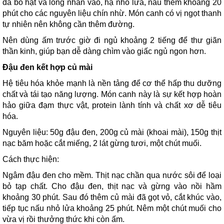
đã bỏ hạt và long nhãn vào, hạ nhỏ lửa, nấu thêm khoảng 20
phút cho các nguyên liệu chín nhừ. Món canh có vị ngọt thanh
tự nhiên nên không cần thêm đường.
Nên dùng ấm trước giờ đi ngủ khoảng 2 tiếng để thư giãn
thần kinh, giúp bạn dễ dàng chìm vào giấc ngủ ngon hơn.
Đậu đen kết hợp củ mài
Hệ tiêu hóa khỏe mạnh là nền tảng để cơ thể hấp thu dưỡng
chất và tái tạo năng lượng. Món canh này là sự kết hợp hoàn
hảo giữa đạm thực vật, protein lành tính và chất xơ dễ tiêu
hóa.
Nguyên liệu: 50g đậu đen, 200g củ mài (khoai mài), 150g thịt
nạc băm hoặc cắt miếng, 2 lát gừng tươi, một chút muối.
Cách thực hiện:
Ngâm đậu đen cho mềm. Thịt nạc chần qua nước sôi để loại
bỏ tạp chất. Cho đậu đen, thịt nạc và gừng vào nồi hầm
khoảng 30 phút. Sau đó thêm củ mài đã gọt vỏ, cắt khúc vào,
tiếp tục nấu nhỏ lửa khoảng 25 phút. Nêm một chút muối cho
vừa vị rồi thưởng thức khi còn ấm.