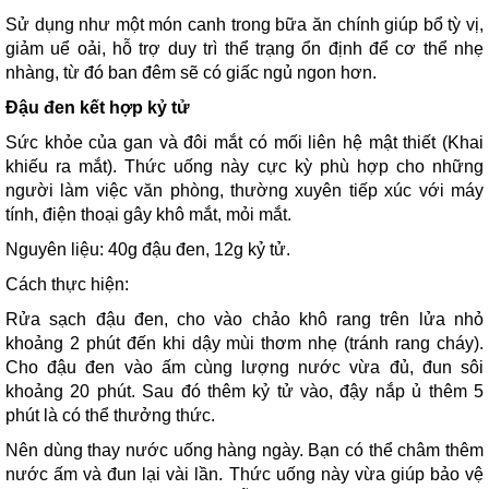
Sử dụng như một món canh trong bữa ăn chính giúp bổ tỳ vị,
giảm uể oải, hỗ trợ duy trì thể trạng ổn định để cơ thể nhẹ
nhàng, từ đó ban đêm sẽ có giấc ngủ ngon hơn.
Đậu đen kết hợp kỷ tử
Sức khỏe của gan và đôi mắt có mối liên hệ mật thiết (Khai
khiếu ra mắt). Thức uống này cực kỳ phù hợp cho những
người làm việc văn phòng, thường xuyên tiếp xúc với máy
tính, điện thoại gây khô mắt, mỏi mắt.
Nguyên liệu: 40g đậu đen, 12g kỷ tử.
Cách thực hiện:
Rửa sạch đậu đen, cho vào chảo khô rang trên lửa nhỏ
khoảng 2 phút đến khi dậy mùi thơm nhẹ (tránh rang cháy).
Cho đậu đen vào ấm cùng lượng nước vừa đủ, đun sôi
khoảng 20 phút. Sau đó thêm kỷ tử vào, đậy nắp ủ thêm 5
phút là có thể thưởng thức.
Nên dùng thay nước uống hàng ngày. Bạn có thể châm thêm
nước ấm và đun lại vài lần. Thức uống này vừa giúp bảo vệ