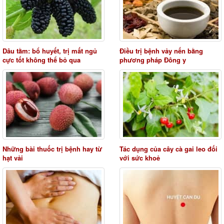
Dâu tằm: bổ huyết, trị mất ngủ
Điều trị bệnh vảy nến bằng
cực tốt không thể bỏ qua
phương pháp Đông y
Những bài thuốc trị bệnh hay từ
Tác dụng của cây cà gai leo đối
hạt vải
với sức khoẻ