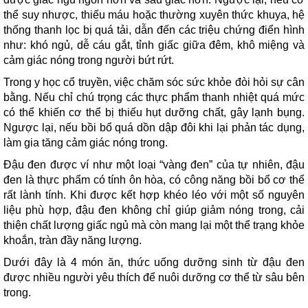
thể suy nhược, thiếu máu hoặc thường xuyên thức khuya, hệ
thống thanh lọc bị quá tải, dẫn đến các triệu chứng điển hình
như: khó ngủ, dễ cáu gắt, tỉnh giấc giữa đêm, khô miệng và
cảm giác nóng trong người bứt rứt.
Trong y học cổ truyền, việc chăm sóc sức khỏe đòi hỏi sự cân
bằng. Nếu chỉ chú trọng các thực phẩm thanh nhiệt quá mức
có thể khiến cơ thể bị thiếu hụt dưỡng chất, gây lạnh bụng.
Ngược lại, nếu bồi bổ quá dồn dập đôi khi lại phản tác dụng,
làm gia tăng cảm giác nóng trong.
Đậu đen được ví như một loại “vàng đen” của tự nhiên, đậu
đen là thực phẩm có tính ôn hòa, có công năng bồi bổ cơ thể
rất lành tính. Khi được kết hợp khéo léo với một số nguyên
liệu phù hợp, đậu đen không chỉ giúp giảm nóng trong, cải
thiện chất lượng giấc ngủ mà còn mang lại một thể trạng khỏe
khoắn, tràn đầy năng lượng.
Dưới đây là 4 món ăn, thức uống dưỡng sinh từ đậu đen
được nhiều người yêu thích để nuôi dưỡng cơ thể từ sâu bên
trong.