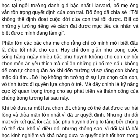
học tại ngôi trường danh giá bậc nhất Harvard, bố mẹ ông
vẫn tôn trọng quyết định của con trai. Bố ông đã chia sẻ :”Tôi
không thể định đoạt cuộc đời của con trai tôi được. Bill có
những ý tưởng riêng về cách đạt được mục tiêu cá nhân và
biết được mình đang làm gì”.
Phần lớn các bậc cha mẹ cho rằng chỉ có mình mới biết đâu
là điều tốt nhất cho con. Hay chỉ đơn giản như trong cuộc
sống hàng ngày nhiều bậc phụ huynh không cho con cơ hội
chọn món ăn yêu thích mà chỉ ăn những gì bố mẹ nấu, không
để con tự chọn quần áo khi đến trường vì sợ rằng con không
mặc đủ ấm…Bởi họ không tin tưởng ở sự lựa chọn của con,
vô tình tước đi quyền lựa chọn ở trẻ. Mà đây chính là kỹ năng
cực kỳ quan trọng trọng cho sự phát triển và thành công của
chúng trong tương lai sau này.
Khi trẻ đưa ra một lựa chọn tốt, chúng có thể đạt được sự hài
lòng và thỏa mãn lớn nhất vì đã tự quyết định. Nhưng khi đối
mặt với kết quả tồi các bậc phụ huynh đừng lo lắng bởi chúng
có thể đau khổ vì điều đó, nhưng không sao, vì đổi lại là bài
học kinh nghiệm và khả năng đưa ra quyết định tốt hơn trong