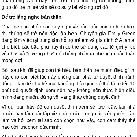
nhất trong cách dạy con. Bởi nếu một người nuông chiều
giúp đỡ trẻ thì trẻ vẫn sẽ có sự ỷ lại vào người đó
Để trẻ lắng nghe bản thân
Cha mẹ cho phép con suy nghĩ về bản thân mình nhiều hơn
thì chúng sẽ trở nên độc lập hơn. Chuyên gia Emily Green
đang làm việc tại trung tâm hỗ trợ trẻ em và gia đình ở Atlanta,
cho biết: các bậc phụ huynh có thể sử dụng các từ gợi ý “có
vẻ như” và “dường như” để chúng nhận ra những gì bản thân
mong đợi.
Bởi sau khi đã giúp con trẻ hiểu bản thân trẻ muốn điều gì thì
hãy cho con biết lúc này chúng cần phải tự quyết định hành
động. Hãy để cho trẻ một khoảng thời gian có thể là 5 đến 10
phút để quyết định xem nên hay không nên thực hiện điều
mình đang muốn, đừng vội vàng thay chúng quyết định.
Ví dụ, bạn hãy để con quyết định xem sẽ tưới cây, lau nhà
trước hay làm bài tập về nhà trước trong các công việc cần
làm và hỏi xem tại sao con chọn như vậy, con cảm thấy thế
nào với lựa chọn của mình.
Khi đã phát triển kỹ năng lắng nghe bản thân, con sẽ có khả