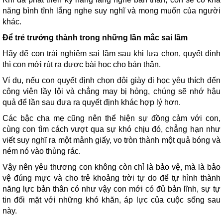
năng bình tĩnh lắng nghe suy nghĩ và mong muốn của người
khác.
Để trẻ trưởng thành trong những lần mắc sai lầm
Hãy để con trải nghiệm sai lầm sau khi lựa chọn, quyết định
thì con mới rút ra được bài học cho bản thân.
Ví dụ, nếu con quyết định chọn đôi giày đi học yêu thích đến
công viên lầy lội và chẳng may bị hỏng, chúng sẽ nhớ hậu
quả để lần sau đưa ra quyết định khác hợp lý hơn.
Các bậc cha mẹ cũng nên thể hiện sự đồng cảm với con,
cùng con tìm cách vượt qua sự khó chịu đó, chẳng hạn như
viết suy nghĩ ra một mảnh giấy, vo tròn thành một quả bóng và
ném nó vào thùng rác.
Vậy nên yêu thương con không còn chỉ là bảo vệ, mà là bảo
vệ đúng mực và cho trẻ khoảng trời tự do để tự hình thành
năng lực bản thân có như vậy con mới có đủ bản lĩnh, sự tự
tin đối mặt với những khó khăn, áp lực của cuộc sống sau
này.