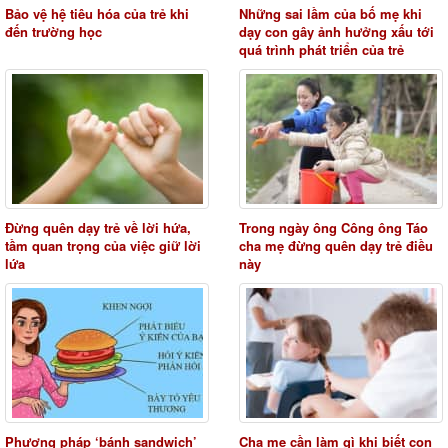
Bảo vệ hệ tiêu hóa của trẻ khi
Những sai lầm của bố mẹ khi
đến trường học
dạy con gây ảnh hưởng xấu tới
quá trình phát triển của trẻ
Đừng quên dạy trẻ về lời hứa,
Trong ngày ông Công ông Táo
tầm quan trọng của việc giữ lời
cha mẹ đừng quên dạy trẻ điều
lứa
này
Phương pháp ‘bánh sandwich’
Cha mẹ cần làm gì khi biết con