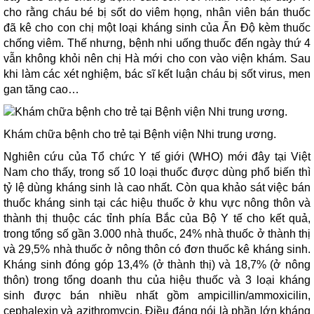
cho rằng cháu bé bị sốt do viêm họng, nhân viên bán thuốc
đã kê cho con chị một loại kháng sinh của Ấn Độ kèm thuốc
chống viêm. Thế nhưng, bệnh nhi uống thuốc đến ngày thứ 4
vẫn không khỏi nên chị Hà mới cho con vào viện khám. Sau
khi làm các xét nghiệm, bác sĩ kết luận cháu bị sốt virus, men
gan tăng cao…
Khám chữa bệnh cho trẻ tại Bệnh viện Nhi trung ương.
Nghiên cứu của Tổ chức Y tế giới (WHO) mới đây tại Việt
Nam cho thấy, trong số 10 loại thuốc được dùng phổ biến thì
tỷ lệ dùng kháng sinh là cao nhất. Còn qua khảo sát việc bán
thuốc kháng sinh tại các hiệu thuốc ở khu vực nông thôn và
thành thị thuộc các tỉnh phía Bắc của Bộ Y tế cho kết quả,
trong tổng số gần 3.000 nhà thuốc, 24% nhà thuốc ở thành thị
và 29,5% nhà thuốc ở nông thôn có đơn thuốc kê kháng sinh.
Kháng sinh đóng góp 13,4% (ở thành thị) và 18,7% (ở nông
thôn) trong tổng doanh thu của hiệu thuốc và 3 loại kháng
sinh được bán nhiều nhất gồm ampicillin/ammoxicilin,
cephalexin và azithromycin. Điều đáng nói là phần lớn kháng