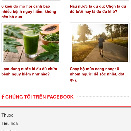
6 kiểu đổ mồ hôi cảnh báo
Nấu nước lá đu đủ: Chọn lá đu
nhiều bệnh nguy hiểm, không
đủ tươi hay lá đu đủ khô?
nên bỏ qua
Lạm dụng nước lá đu đủ chữa
Chạy bộ mùa nắng nóng: 8
bệnh nguy hiểm như nào?
nhóm người dễ sốc nhiệt, đột
quỵ
CHÚNG TÔI TRÊN FACEBOOK
Thuốc
Tiêu hóa