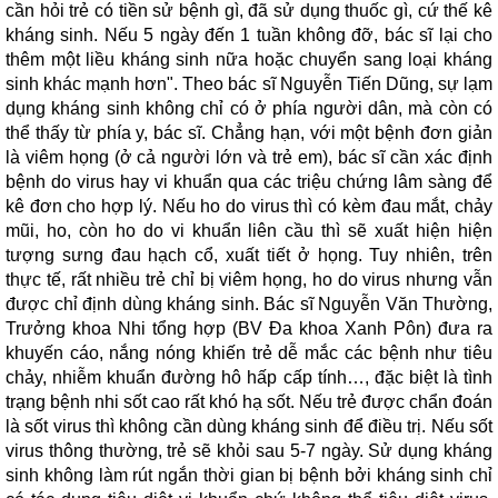
cần hỏi trẻ có tiền sử bệnh gì, đã sử dụng thuốc gì, cứ thế kê
kháng sinh. Nếu 5 ngày đến 1 tuần không đỡ, bác sĩ lại cho
thêm một liều kháng sinh nữa hoặc chuyển sang loại kháng
sinh khác mạnh hơn". Theo bác sĩ Nguyễn Tiến Dũng, sự lạm
dụng kháng sinh không chỉ có ở phía người dân, mà còn có
thể thấy từ phía y, bác sĩ. Chẳng hạn, với một bệnh đơn giản
là viêm họng (ở cả người lớn và trẻ em), bác sĩ cần xác định
bệnh do virus hay vi khuẩn qua các triệu chứng lâm sàng để
kê đơn cho hợp lý. Nếu ho do virus thì có kèm đau mắt, chảy
mũi, ho, còn ho do vi khuẩn liên cầu thì sẽ xuất hiện hiện
tượng sưng đau hạch cổ, xuất tiết ở họng. Tuy nhiên, trên
thực tế, rất nhiều trẻ chỉ bị viêm họng, ho do virus nhưng vẫn
được chỉ định dùng kháng sinh. Bác sĩ Nguyễn Văn Thường,
Trưởng khoa Nhi tổng hợp (BV Đa khoa Xanh Pôn) đưa ra
khuyến cáo, nắng nóng khiến trẻ dễ mắc các bệnh như tiêu
chảy, nhiễm khuẩn đường hô hấp cấp tính…, đặc biệt là tình
trạng bệnh nhi sốt cao rất khó hạ sốt. Nếu trẻ được chẩn đoán
là sốt virus thì không cần dùng kháng sinh để điều trị. Nếu sốt
virus thông thường, trẻ sẽ khỏi sau 5-7 ngày. Sử dụng kháng
sinh không làm rút ngắn thời gian bị bệnh bởi kháng sinh chỉ