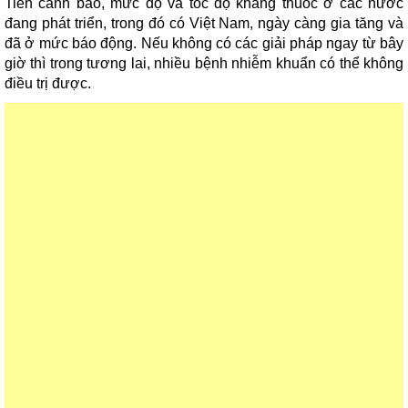
Tiến cảnh báo, mức độ và tốc độ kháng thuốc ở các nước
đang phát triển, trong đó có Việt Nam, ngày càng gia tăng và
đã ở mức báo động. Nếu không có các giải pháp ngay từ bây
giờ thì trong tương lai, nhiều bệnh nhiễm khuẩn có thể không
điều trị được.