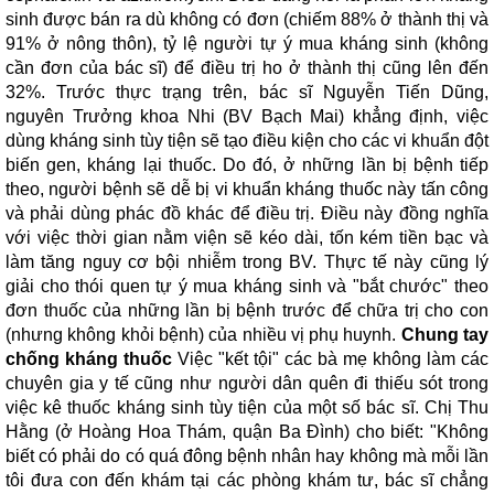
sinh được bán ra dù không có đơn (chiếm 88% ở thành thị và
91% ở nông thôn), tỷ lệ người tự ý mua kháng sinh (không
cần đơn của bác sĩ) để điều trị ho ở thành thị cũng lên đến
32%. Trước thực trạng trên, bác sĩ Nguyễn Tiến Dũng,
nguyên Trưởng khoa Nhi (BV Bạch Mai) khẳng định, việc
dùng kháng sinh tùy tiện sẽ tạo điều kiện cho các vi khuẩn đột
biến gen, kháng lại thuốc. Do đó, ở những lần bị bệnh tiếp
theo, người bệnh sẽ dễ bị vi khuẩn kháng thuốc này tấn công
và phải dùng phác đồ khác để điều trị. Điều này đồng nghĩa
với việc thời gian nằm viện sẽ kéo dài, tốn kém tiền bạc và
làm tăng nguy cơ bội nhiễm trong BV. Thực tế này cũng lý
giải cho thói quen tự ý mua kháng sinh và "bắt chước" theo
đơn thuốc của những lần bị bệnh trước để chữa trị cho con
(nhưng không khỏi bệnh) của nhiều vị phụ huynh.
Chung tay
chống kháng thuốc
Việc "kết tội" các bà mẹ không làm các
chuyên gia y tế cũng như người dân quên đi thiếu sót trong
việc kê thuốc kháng sinh tùy tiện của một số bác sĩ. Chị Thu
Hằng (ở Hoàng Hoa Thám, quận Ba Đình) cho biết: "Không
biết có phải do có quá đông bệnh nhân hay không mà mỗi lần
tôi đưa con đến khám tại các phòng khám tư, bác sĩ chẳng