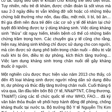
có tác dụng tiêu diệt vi khuẩn chứ không thể tiêu diệt virus.
Tuy nhiên, nếu trẻ đi khám, được chẩn đoán là sốt virus mà
sau 2-3 ngày điều trị vẫn không đỡ sốt hoặc có những triệu
chứng bất thường như nôn, đau đầu, mệt mỏi, li bì, bỏ ăn…
thì gia đình nên đưa trẻ đến các cơ sở y tế để khám lại chứ
tuyệt đối không được tự ý dùng kháng sinh. Việc dùng kháng
sinh "thừa" rất nguy hiểm, khiến bệnh có thể có những biến
chứng trầm trọng hơn. Các chuyên gia y tế cũng cho rằng,
hiện nay, kháng sinh không chỉ được sử dụng cho con người,
mà còn được sử dụng phổ biến trong chăn nuôi – điều trị vật
nuôi khi bị ốm, điều trị dự phòng, kích thích tăng trưởng…
Việc lạm dụng kháng sinh trong chăn nuôi dễ gây kháng
thuốc ở người.
Một nghiên cứu được thực hiện vào năm 2013 cho thấy, có
đến 45 loại kháng sinh được người nông dân sử dụng điều
trị, dự phòng và thúc đẩy tăng trưởng chăn nuôi. Cuối tháng 6
vừa qua, lần đầu tiên bốn Bộ (Y tế, NN&PTNT, Công thương,
TN&MT) cùng các tổ chức quốc tế như WHO, FAO… đã ký
văn bản thỏa thuận về phối hợp hành động để phòng, chống
kháng thuốc tại nước ta. Bộ trưởng Bộ Y tế Nguyễn Thị Kim