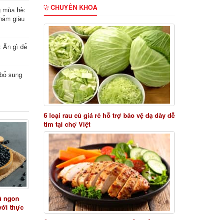
CHUYÊN KHOA
g mùa hè:
hẩm giàu
: Ăn gì để
i bổ sung
6 loại rau củ giá rẻ hỗ trợ bảo vệ dạ dày dễ
tìm tại chợ Việt
ủ ngon
với thực