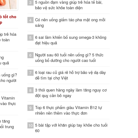
5 nguồn đạm vàng giúp trẻ hóa tế bài,
3
bảo vệ sức khỏe toàn diện
 tốt cho
Có nên uống giấm táo pha mật ong mỗi
4
áp
sáng
p trẻ hóa
6 sai lầm khiến bổ sung omega-3 không
5
e toàn
đạt hiệu quả
Người sau 60 tuổi nên uống gì? 5 thức
6
ung
uống bổ dưỡng cho người cao tuổi
u quả
6 loại rau củ giá rẻ hỗ trợ bảo vệ dạ dày
7
n uống gì?
dễ tìm tại chợ Việt
cho người
3 thói quen hàng ngày làm tăng nguy cơ
8
đột quỵ cần bỏ ngay
 Vitamin
 vào thực
Top 6 thực phẩm giàu Vitamin B12 tự
9
nhiên nên thêm vào thực đơn
n tăng
5 bài tập với khăn giúp tay khỏe cho tuổi
10
ổi trung
60