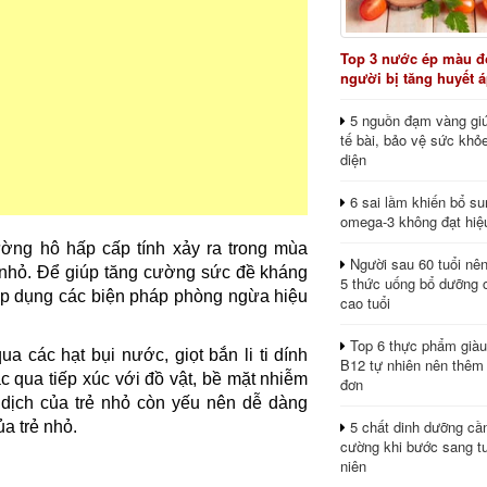
Top 3 nước ép màu đỏ
người bị tăng huyết 
5 nguồn đạm vàng giú
tế bài, bảo vệ sức khỏ
diện
6 sai lầm khiến bổ s
omega-3 không đạt hiệ
ờng hô hấp cấp tính xảy ra trong mùa
Người sau 60 tuổi nê
nhỏ. Để giúp tăng cường sức đề kháng
5 thức uống bổ dưỡng 
áp dụng các biện pháp phòng ngừa hiệu
cao tuổi
Top 6 thực phẩm giàu
 các hạt bụi nước, giọt bắn li ti dính
B12 tự nhiên nên thêm
ặc qua tiếp xúc với đồ vật, bề mặt nhiễm
đơn
 dịch của trẻ nhỏ còn yếu nên dễ dàng
5 chất dinh dưỡng cầ
a trẻ nhỏ.
cường khi bước sang tu
niên