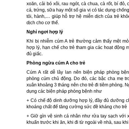
xoăn, cải bó xôi, rau ngót, cà chua, cà rốt, bí đỏ, 
cá, trứng, sữa hay một số gia vị có tác dụng chố
tỏi, hành,… giúp hỗ trợ hệ miễn dịch của trẻ kh
dịch cho cơ thể.
Nghỉ ngơi hợp lý
Khi bị nhiễm cúm A trẻ thường cảm thấy mệt mỏi
hợp lý, hạn chế cho trẻ tham gia các hoạt động 
đủ giấc.
Phòng ngừa cúm A cho trẻ
Cúm A rất dễ lây lan nên biện pháp phòng bệnh
phòng cúm chủ động. Do đó, các bậc cha mẹ tro
xuân khoảng 3 tháng nên cho trẻ đi tiêm phòng. 
dụng các biện pháp phòng bệnh như
+ Có chế độ dinh dưỡng hợp lý, đầy đủ dưỡng chấ
khoáng chất để tăng cường sức đề kháng cho trẻ
+ Giữ gìn vệ sinh cá nhân như rửa tay sạch với 
khuẩn trước khi ăn, khi đi từ ngoài về nhà, sau khi