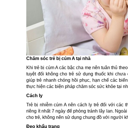
Chăm sóc trẻ bị cúm A tại nhà
Khi trẻ bị cúm A các bậc cha mẹ nên tuân thủ theo 
tuyệt đối không cho trẻ sử dụng thuốc khi chưa
giúp trẻ nhanh chóng hồi phục, hạn chế các bi
thực hiện các biện pháp chăm sóc sức khỏe tại nh
Cách ly
Trẻ bị nhiễm cúm A nên cách ly trẻ đối với các t
riêng ít nhất 7 ngày để phòng tránh lây lan. Ngoà
cho trẻ, không nên sử dụng chung đồ với người k
Đeo khẩu trang