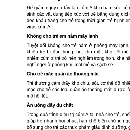
Để giảm nguy cơ lây lan cúm A khi chăm sóc trẻ 
sinh các vật dụng tiếp xúc với trẻ bằng dung dị
đeo khẩu trang cho trẻ trong thời gian trẻ bị nh
virus cúm A.
Không cho trẻ em nằm máy lạnh
Tuyệt đối không cho trẻ nằm ở phòng máy lạnh, 
khiến trẻ bị đau họng, ho, khô mũi, khó tiết m
nhiễm cúm ở trẻ trở nên nghiêm trọng hơn, khả nă
nghỉ ngơi ở phòng khí, mát mẻ và sạch sẽ.
Cho trẻ mặc quần áo thoáng mát
Trẻ thường cảm thấy khó chịu, sốt, cơ thể đổ nhi
mặc cho trẻ các loại quần áo thoáng mát, được l
mồ hôi tốt.
Ăn uống đầy đủ chất
Trong quá trình điều trị cúm A tại nhà cho trẻ, c
giúp trẻ nhanh hồi phục, hạn chế biến chứng ngu
bổ sung cho trẻ các thực phẩm giàu dinh dưỡng, 