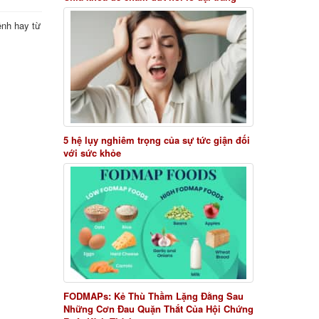
ệnh hay từ
5 hệ lụy nghiêm trọng của sự tức giận đối
với sức khỏe
FODMAPs: Kẻ Thù Thầm Lặng Đằng Sau
Những Cơn Đau Quặn Thắt Của Hội Chứng