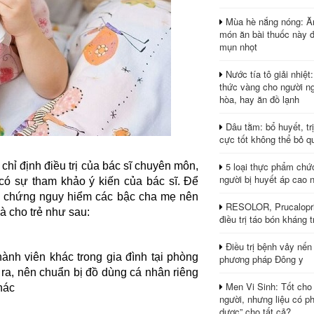
Mùa hè nắng nóng: Ă
món ăn bài thuốc này 
mụn nhọt
Nước tía tô giải nhiệt
thức vàng cho người ng
hòa, hay ăn đồ lạnh
Dâu tằm: bổ huyết, tr
cực tốt không thể bỏ q
5 loại thực phẩm chứ
chỉ định điều trị của bác sĩ chuyên môn,
người bị huyết áp cao 
 có sự tham khảo ý kiến của bác sĩ. Để
ến chứng nguy hiểm các bậc cha mẹ nên
RESOLOR, Prucalopri
à cho trẻ như sau:
điều trị táo bón kháng tr
Điều trị bệnh vảy nến
hành viên khác trong gia đình tại phòng
phương pháp Đông y
i ra, nên chuẩn bị đồ dùng cá nhân riêng
Men Vi Sinh: Tốt cho
hác
người, nhưng liệu có ph
dược” cho tất cả?