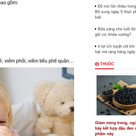
 bao gồm:
Đổ mồ hôi nhiều tron
Bổ sung ngay 5 thực p
kali
Bữa sáng cho tuổi 50
giữ cơ, khỏe xương?
4 lợi ích tuyệt vời kh
hạt mè rang hàng ngày
hở, viêm phổi, viêm tiểu phế quản…
THUỐC
Giảm nóng trong, ng
hãy kết hợp đậu đen 
phẩm này