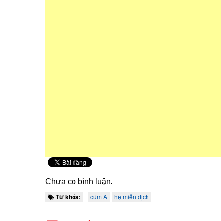
Chưa có bình luận.
Từ khóa:
cúm A
hệ miễn dịch