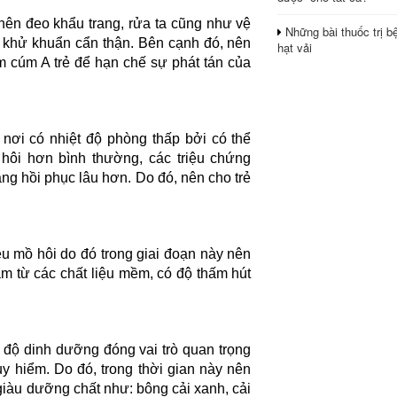
nên đeo khẩu trang, rửa ta cũng như vệ
Những bài thuốc trị b
ch khử khuẩn cẩn thận. Bên cạnh đó, nên
hạt vải
iễm cúm A trẻ để hạn chế sự phát tán của
nơi có nhiệt độ phòng thấp bởi có thể
ồ hôi hơn bình thường, các triệu chứng
ng hồi phục lâu hơn. Do đó, nên cho trẻ
ều mồ hôi do đó trong giai đoạn này nên
àm từ các chất liệu mềm, có độ thấm hút
hế độ dinh dưỡng đóng vai trò quan trọng
y hiểm. Do đó, trong thời gian này nên
giàu dưỡng chất như: bông cải xanh, cải