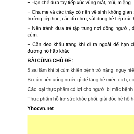
+ Hạn chế đưa tay tiếp xúc vùng mắt, mũi, miệng
+ Cha mẹ và các thầy cô nên vệ sinh không gian s
trường lớp học, các đồ chơi, vật dụng trẻ tiếp xú
+ Nên tránh đưa trẻ tập trung nơi đông người, đ
cúm.
+ Cần đeo khẩu trang khi đi ra ngoài để hạn
đường hô hấp khác.
BÀI CÙNG CHỦ ĐỀ:
5 sai lầm khi bị cúm khiến bệnh trở nặng, nguy h
Bị cúm nên uống nước gì để tăng hệ miễn dịch, c
Các loại thực phẩm có lợi cho người bị mắc bệnh
Thực phẩm hỗ trợ sức khỏe phổi, giải độc hệ hô 
Yhocvn.net