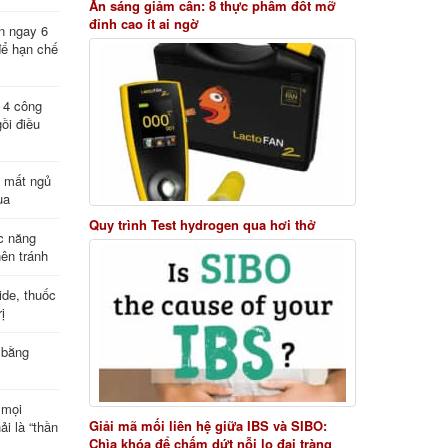
Ăn sáng giảm cân: 8 thực phẩm đốt mỡ
đỉnh cao ít ai ngờ
n ngay 6
để hạn chế
: 4 công
ồi điều
ị mất ngủ
ua
Quy trình Test hydrogen qua hơi thở
c năng
nên tránh
de, thuốc
ị
 bằng
 mọi
Giải mã mối liên hệ giữa IBS và SIBO:
ải là “thần
Chìa khóa để chấm dứt nỗi lo đại tràng