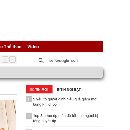
c Thể thao
Video
5 nguồn đạm vàng giúp trẻ hóa tế bài, bảo vệ sức khỏe toàn d
TIN MỚI
TIN NỔI BẬT
5 yếu tố quyết định hiệu quả giảm mỡ
1
bụng khi đi bộ
Top 3 nước ép màu đỏ tốt cho người bị
2
tăng huyết áp