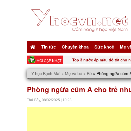
Tin tức
Chuyên khoa
Sức khoẻ
Mẹ v
Top 3 nước ép màu đỏ tốt cho n
MỚI CẬP NHẬT
Y học Bạch Mai
»
Mẹ và bé
»
Bé
»
Phòng ngừa cúm A
Phòng ngừa cúm A cho trẻ như
Thứ Bảy,
08/02/2025
|
10:23