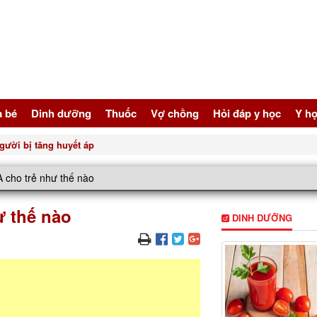
à bé
Dinh dưỡng
Thuốc
Vợ chồng
Hỏi đáp y học
Y họ
gười bị tăng huyết áp
 cho trẻ như thế nào
 thế nào
DINH DƯỠNG