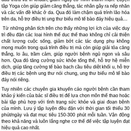
tập Yoga còn giúp giảm căng thẳng, tác nhân gây ra nếp nhăn
và các vấn đề khác ở da. Qua đó làm chậm quá trình lão hóa
trên da, hỗ trợ điều trị ung thư biểu mô tế bào đáy hiệu quả…
Từ những phân tích trên cho thấy những lợi ích của việc duy
trì đều đặn các loại hình thể dục thể thao không chỉ cải thiện
chất lượng cuộc sống, giảm bớt các tác dụng phụ không
mong muốn trong quá trình điều trị mà còn giúp giải tỏa căng
thẳng, lo âu, trầm cảm, giúp người bệnh ngủ ngon và sâu
hơn. Qua đó tăng cường sức khỏe tổng thể, hỗ trợ hệ miễn
dịch, giúp tăng cường tế bào bạch cầu tiêu diệt khối u, hỗ trợ
điều trị các bệnh ung thư nói chung, ung thư biểu mô tế bào
đáy nói riêng.
Tuy nhiên các chuyên gia khuyến cáo người bệnh cần tham
khảo ý kiến của bác sĩ điều trị để lựa chọn môn thể thao hoặc
bài tập phù hợp với tình trạng sức khỏe và giai đoạn bệnh
của mình. Lưu ý tập luyện đều đặn với thời gian tối thiểu 30
phút/ngày và đạt mục tiêu 150-300 phút mỗi tuần. Vận động
theo khả năng và luôn lắng nghe cơ thể để việc tập luyện đạt
hiệu quả cao nhất.