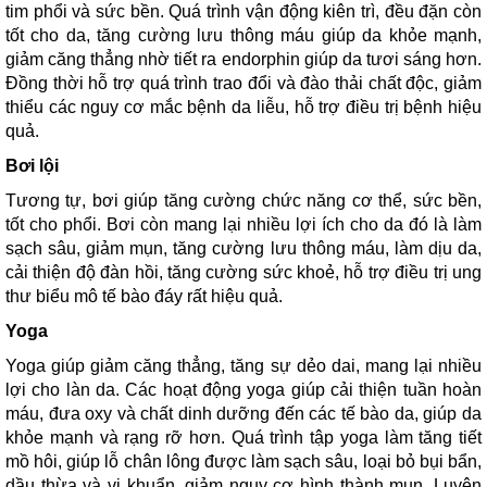
tim phổi và sức bền. Quá trình vận động kiên trì, đều đặn còn
tốt cho da, tăng cường lưu thông máu giúp da khỏe mạnh,
giảm căng thẳng nhờ tiết ra endorphin giúp da tươi sáng hơn.
Đồng thời hỗ trợ quá trình trao đổi và đào thải chất độc, giảm
thiểu các nguy cơ mắc bệnh da liễu, hỗ trợ điều trị bệnh hiệu
quả.
Bơi lội
Tương tự, bơi giúp tăng cường chức năng cơ thể, sức bền,
tốt cho phổi. Bơi còn mang lại nhiều lợi ích cho da đó là làm
sạch sâu, giảm mụn, tăng cường lưu thông máu, làm dịu da,
cải thiện độ đàn hồi, tăng cường sức khoẻ, hỗ trợ điều trị ung
thư biểu mô tế bào đáy rất hiệu quả.
Yoga
Yoga giúp giảm căng thẳng, tăng sự dẻo dai, mang lại nhiều
lợi cho làn da. Các hoạt động yoga giúp cải thiện tuần hoàn
máu, đưa oxy và chất dinh dưỡng đến các tế bào da, giúp da
khỏe mạnh và rạng rỡ hơn. Quá trình tập yoga làm tăng tiết
mồ hôi, giúp lỗ chân lông được làm sạch sâu, loại bỏ bụi bẩn,
dầu thừa và vi khuẩn, giảm nguy cơ hình thành mụn. Luyện