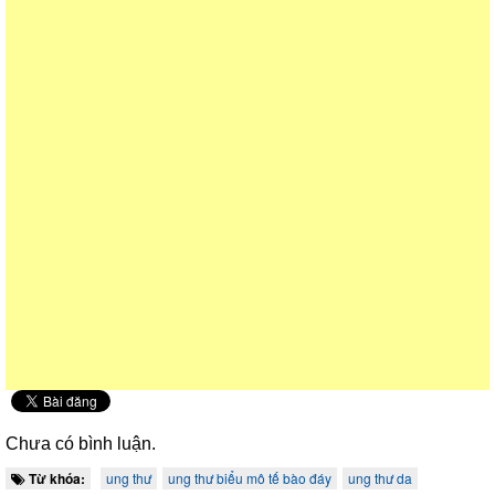
Chưa có bình luận.
Từ khóa:
ung thư
ung thư biểu mô tế bào đáy
ung thư da