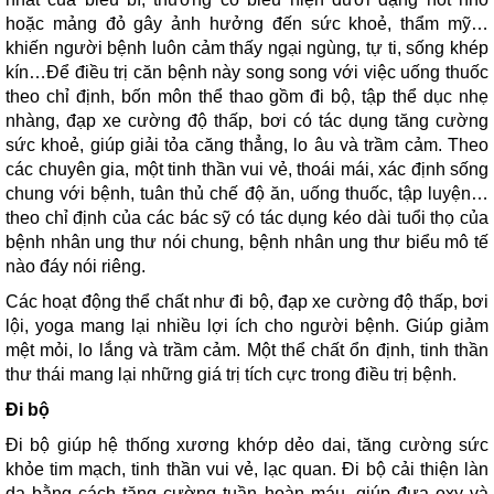
hoặc mảng đỏ gây ảnh hưởng đến sức khoẻ, thẩm mỹ…
khiến người bệnh luôn cảm thấy ngại ngùng, tự ti, sống khép
kín…Để điều trị căn bệnh này song song với việc uống thuốc
theo chỉ định, bốn môn thể thao gồm đi bộ, tập thể dục nhẹ
nhàng, đạp xe cường độ thấp, bơi có tác dụng tăng cường
sức khoẻ, giúp giải tỏa căng thẳng, lo âu và trầm cảm. Theo
các chuyên gia, một tinh thần vui vẻ, thoái mái, xác định sống
chung với bệnh, tuân thủ chế độ ăn, uống thuốc, tập luyện…
theo chỉ định của các bác sỹ có tác dụng kéo dài tuổi thọ của
bệnh nhân ung thư nói chung, bệnh nhân ung thư biểu mô tế
nào đáy nói riêng.
Các hoạt động thể chất như đi bộ, đạp xe cường độ thấp, bơi
lội, yoga mang lại nhiều lợi ích cho người bệnh. Giúp giảm
mệt mỏi, lo lắng và trầm cảm. Một thể chất ổn định, tinh thần
thư thái mang lại những giá trị tích cực trong điều trị bệnh.
Đi bộ
Đi bộ giúp hệ thống xương khớp dẻo dai, tăng cường sức
khỏe tim mạch, tinh thần vui vẻ, lạc quan. Đi bộ cải thiện làn
da bằng cách tăng cường tuần hoàn máu, giúp đưa oxy và