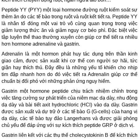
Peptide YY (PYY) một loại hormone đường ruột kiểm soát sự
thèm ăn do các tế bào trong ruột và ruột kết tiết ra. Peptide YY
là nhân tố đóng một vai trò vô cùng quan trọng trong việc
giảm lượng thức ăn và giảm nguy cơ béo phì. Đặc biệt việc
tập luyện thể thao thường xuyên còn giúp cơ thể tiết ra nhiều
hơn hormone adrenaline và gastrin.
Adrenalin là một hormon phát huy tác dụng trên thần kinh
giao cảm, được sản xuất khi cơ thể con người sợ hãi, tức
giận hay thích thú. Đây đều là những yếu tố khiến cho nhịp
tim đập nhanh hơn do đó việc tiết ra Adrenalin giúp cơ thể
chuẩn bị đối phó với những phản ứng nguy hiểm.
Gastrin một hormone peptide chịu trách nhiệm chính trong
việc tăng cường sự phát triển của niêm mạc dạ dày, nhu động
dạ dày và bài tiết axit hydrochloric (HCl) vào dạ dày. Gastrin
được sản xuất và dự trữ ở các tế bào G (G-cells) của hang vị
dạ dày, các tế bào tụy đảo Langerhans và được giải phóng
chủ yếu để đáp ứng với sự kích thích peptide GRP ở dịch vị.
Gastrin liên kết với các thụ thể cholecystokinin B để kích thích