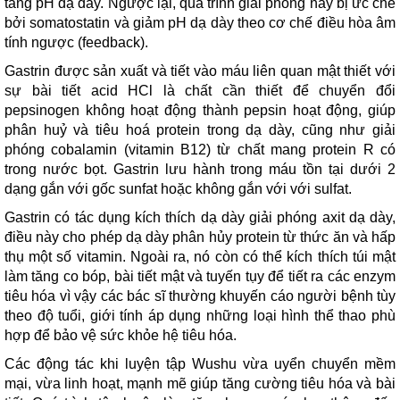
tăng pH dạ dày. Ngược lại, quá trình giải phóng này bị ức chế
bởi somatostatin và giảm pH dạ dày theo cơ chế điều hòa âm
tính ngược (feedback).
Gastrin được sản xuất và tiết vào máu liên quan mật thiết với
sự bài tiết acid HCl là chất cần thiết để chuyển đổi
pepsinogen không hoạt động thành pepsin hoạt động, giúp
phân huỷ và tiêu hoá protein trong dạ dày, cũng như giải
phóng cobalamin (vitamin B12) từ chất mang protein R có
trong nước bọt. Gastrin lưu hành trong máu tồn tại dưới 2
dạng gắn với gốc sunfat hoặc không gắn với với sulfat.
Gastrin có tác dụng kích thích dạ dày giải phóng axit dạ dày,
điều này cho phép dạ dày phân hủy protein từ thức ăn và hấp
thụ một số vitamin. Ngoài ra, nó còn có thể kích thích túi mật
làm tăng co bóp, bài tiết mật và tuyến tụy để tiết ra các enzym
tiêu hóa vì vậy các bác sĩ thường khuyến cáo người bệnh tùy
theo độ tuổi, giới tính áp dụng những loại hình thể thao phù
hợp để bảo vệ sức khỏe hệ tiêu hóa.
Các động tác khi luyện tập Wushu vừa uyển chuyển mềm
mại, vừa linh hoạt, mạnh mẽ giúp tăng cường tiêu hóa và bài