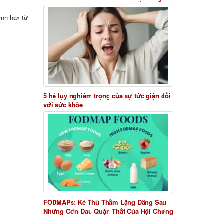
ệnh hay từ
5 hệ lụy nghiêm trọng của sự tức giận đối
với sức khỏe
FODMAPs: Kẻ Thù Thầm Lặng Đằng Sau
Những Cơn Đau Quặn Thắt Của Hội Chứng