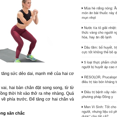
Mùa hè nắng nóng: Ă
món ăn bài thuốc này 
mụn nhọt
Nước tía tô giải nhiệt
thức vàng cho người ng
hòa, hay ăn đồ lạnh
Dâu tằm: bổ huyết, tr
cực tốt không thể bỏ q
5 loại thực phẩm chứ
người bị huyết áp cao 
 tăng sức dẻo dai, mạnh mẽ của hai cơ
RESOLOR, Prucalopri
điều trị táo bón kháng tr
vai, hai bàn chân đặt song song, từ từ
Điều trị bệnh vảy nến
ồng thời hít vào thở ra nhẹ nhàng. Quá
phương pháp Đông y
ả về phía trước. Để tăng cơ hai chân và
Men Vi Sinh: Tốt cho
người, nhưng liệu có ph
ông săn chắc
dược” cho tất cả?