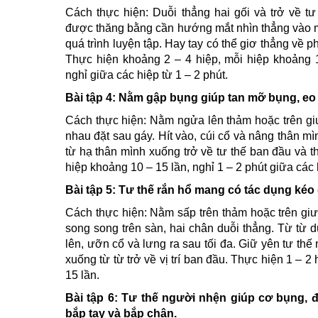
Cách thực hiện: Duỗi thẳng hai gối và trở về tư
được thăng bằng cần hướng mắt nhìn thẳng vào mộ
quá trình luyện tập. Hay tay có thể giơ thẳng về p
Thực hiện khoảng 2 – 4 hiệp, mỗi hiệp khoảng 1
nghỉ giữa các hiệp từ 1 – 2 phút.
Bài tập 4: Nằm gập bụng giúp tan mỡ bụng, eo
Cách thực hiện: Nằm ngửa lên thảm hoặc trên giư
nhau đặt sau gáy. Hít vào, cúi cổ và nâng thân mìn
từ hạ thân mình xuống trở về tư thế ban đầu và t
hiệp khoảng 10 – 15 lần, nghỉ 1 – 2 phút giữa các 
Bài tập 5: Tư thế rắn hổ mang có tác dụng kéo
Cách thực hiện: Nằm sấp trên thảm hoặc trên giư
song song trên sàn, hai chân duỗi thẳng. Từ từ 
lên, ưỡn cổ và lưng ra sau tối đa. Giữ yên tư thế
xuống từ từ trở về vị trí ban đầu. Thực hiện 1 – 2 
15 lần.
Bài tập 6: Tư thế người nhện giúp cơ bụng, 
bắp tay và bắp chân.