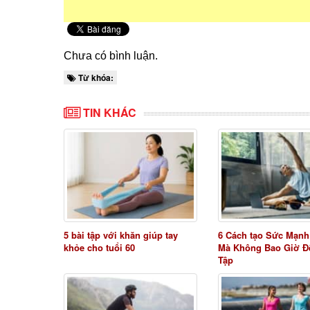
Chưa có bình luận.
Từ khóa:
TIN KHÁC
5 bài tập với khăn giúp tay
6 Cách tạo Sức Mạnh
khỏe cho tuổi 60
Mà Không Bao Giờ Đ
Tập