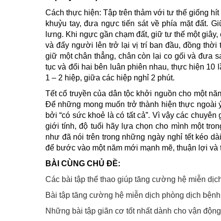
Cách thực hiện: Tập trên thảm với tư thế giống hít
khuỷu tay, đưa ngực tiến sát về phía mặt đất. Gi
lưng. Khi ngực gần chạm đất, giữ tư thế một giây
và đẩy người lên trở lại vị trí ban đầu, đồng thờ
giữ một chân thẳng, chân còn lại co gối và đưa 
tục và đổi hai bên luân phiên nhau, thực hiện 10 
1 – 2 hiệp, giữa các hiệp nghỉ 2 phút.
Tết cổ truyền của dân tộc khởi nguồn cho một nă
Để những mong muốn trở thành hiện thực ngoài ý 
bởi “có sức khoẻ là có tất cả”. Vì vậy các chuyê
giới tính, độ tuổi hãy lựa chọn cho mình một tr
như đã nói trên trong những ngày nghỉ tết kéo d
để bước vào một năm mới mạnh mẽ, thuận lợi và 
BÀI CÙNG CHỦ ĐỀ:
Các bài tập thể thao giúp tăng cường hệ miễn dịc
Bài tập tăng cường hệ miễn dịch phòng dịch bệnh
Những bài tập giãn cơ tốt nhất dành cho vận độn