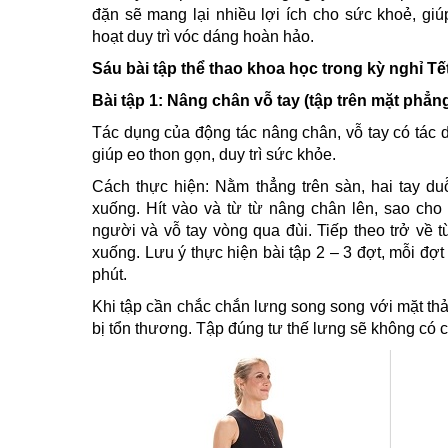
đặn sẽ mang lại nhiều lợi ích cho sức khoẻ, giú
hoạt duy trì vóc dáng hoàn hảo.
Sáu bài tập thể thao khoa học trong kỳ nghỉ Tế
Bài tập 1: Nâng chân vỗ tay (tập trên mặt phẳng
Tác dụng của động tác nâng chân, vỗ tay có tác 
giúp eo thon gọn, duy trì sức khỏe.
Cách thực hiện: Nằm thẳng trên sàn, hai tay duỗ
xuống. Hít vào và từ từ nâng chân lên, sao cho
người và vỗ tay vòng qua đùi. Tiếp theo trở về 
xuống. Lưu ý thực hiện bài tập 2 – 3 đợt, mỗi đợt 
phút.
Khi tập cần chắc chắn lưng song song với mặt th
bị tổn thương. Tập đúng tư thế lưng sẽ không có 