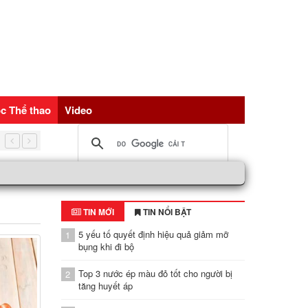
c Thể thao
Video
5 nguồn đạm vàng giúp trẻ hóa tế bài, bảo vệ sức khỏe toàn d
TIN MỚI
TIN NỔI BẬT
5 yếu tố quyết định hiệu quả giảm mỡ
1
bụng khi đi bộ
Top 3 nước ép màu đỏ tốt cho người bị
2
tăng huyết áp