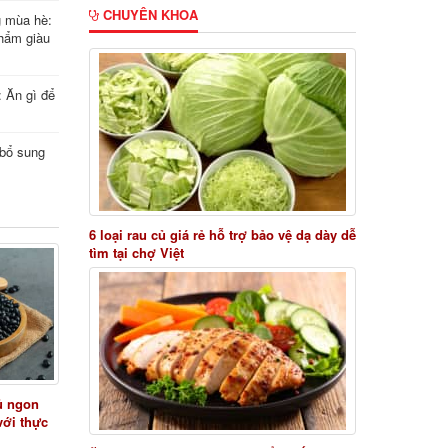
CHUYÊN KHOA
g mùa hè:
hẩm giàu
: Ăn gì để
i bổ sung
6 loại rau củ giá rẻ hỗ trợ bảo vệ dạ dày dễ
tìm tại chợ Việt
ủ ngon
với thực