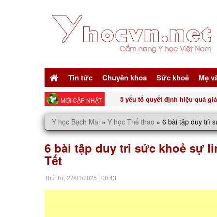
Tin tức
Chuyên khoa
Sức khoẻ
Mẹ v
Top 3 nước ép màu đỏ tốt cho n
MỚI CẬP NHẬT
Y học Bạch Mai
»
Y học Thể thao
»
6 bài tập duy trì 
6 bài tập duy trì sức khoẻ sự l
Tết
Thứ Tư,
22/01/2025
|
08:43