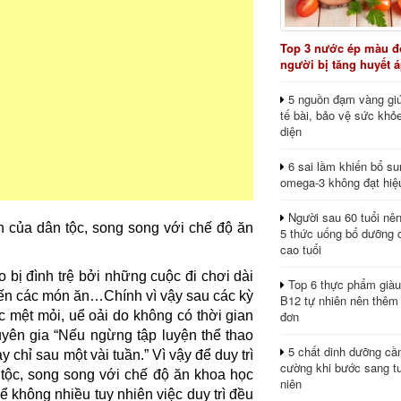
Top 3 nước ép màu đỏ
người bị tăng huyết 
5 nguồn đạm vàng giú
tế bài, bảo vệ sức khỏ
diện
6 sai lầm khiến bổ s
omega-3 không đạt hiệ
Người sau 60 tuổi nê
yền của dân tộc, song song với chế độ ăn
5 thức uống bổ dưỡng 
cao tuổi
o bị đình trệ bởi những cuộc đi chơi dài
Top 6 thực phẩm giàu
biến các món ăn…Chính vì vậy sau các kỳ
B12 tự nhiên nên thêm
đơn
 mệt mỏi, uể oải do không có thời gian
uyên gia “Nếu ngừng tập luyện thể thao
5 chất dinh dưỡng cầ
 chỉ sau một vài tuần.” Vì vậy để duy trì
cường khi bước sang tu
n tộc, song song với chế độ ăn khoa học
niên
ể không nhiều tuy nhiên việc duy trì đều