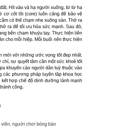
 đất. Hít vào và hạ người xuống, từ từ hạ
ữ cơ cốt lõi (core) luôn căng để bảo vệ
, cằm có thể chạm nhẹ xuống sàn. Thở ra
i thở ra để tối ưu hóa sức mạnh. Sau đó,
sang bên chạm khuỷu tay. Thực hiện liên
lần cho mỗi hiệp. Mỗi buổi nên thực hiện
m mới với những ước vọng tốt đẹp nhất.
chí, sự quyết tâm cần một sức khoẻ tốt
n gia khuyến cáo người dân tuỳ thuộc vào
ong các phương pháp luyện tập khoa học
ài kết hợp chế độ dinh dưỡng lành mạnh
thành công.
h
g viên, người chơi bóng bàn