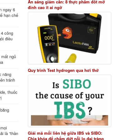
Ăn sáng giảm cân: 8 thực phẩm đốt mỡ
đỉnh cao ít ai ngờ
n ngay 6
để hạn chế
: 4 công
ồi điều
ị mất ngủ
ua
Quy trình Test hydrogen qua hơi thở
c năng
nên tránh
de, thuốc
ị
 bằng
 mọi
Giải mã mối liên hệ giữa IBS và SIBO:
ải là “thần
Chìa khóa để chấm dứt nỗi lo đại tràng