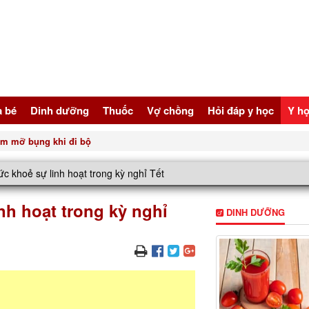
à bé
Dinh dưỡng
Thuốc
Vợ chồng
Hỏi đáp y học
Y họ
gười bị tăng huyết áp
sức khoẻ sự linh hoạt trong kỳ nghỉ Tết
inh hoạt trong kỳ nghỉ
DINH DƯỠNG