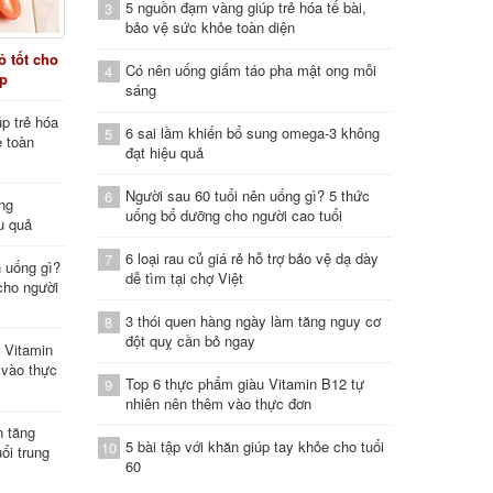
5 nguồn đạm vàng giúp trẻ hóa tế bài,
3
bảo vệ sức khỏe toàn diện
 tốt cho
Có nên uống giấm táo pha mật ong mỗi
4
áp
sáng
p trẻ hóa
6 sai lầm khiến bổ sung omega-3 không
5
e toàn
đạt hiệu quả
Người sau 60 tuổi nên uống gì? 5 thức
6
ung
uống bổ dưỡng cho người cao tuổi
u quả
6 loại rau củ giá rẻ hỗ trợ bảo vệ dạ dày
7
n uống gì?
dễ tìm tại chợ Việt
cho người
3 thói quen hàng ngày làm tăng nguy cơ
8
đột quỵ cần bỏ ngay
 Vitamin
 vào thực
Top 6 thực phẩm giàu Vitamin B12 tự
9
nhiên nên thêm vào thực đơn
n tăng
5 bài tập với khăn giúp tay khỏe cho tuổi
10
ổi trung
60