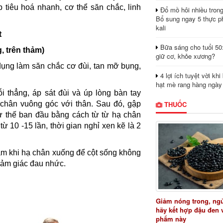
p tiêu hoá nhanh, cơ thể săn chắc, linh
Đổ mồ hôi nhiều tron
Bổ sung ngay 5 thực p
kali
t
Bữa sáng cho tuổi 50
, trên thảm)
giữ cơ, khỏe xương?
dụng làm săn chắc cơ đùi, tan mỡ bụng,
4 lợi ích tuyệt vời kh
hạt mè rang hàng ngày
i thẳng, áp sát đùi và úp lòng bàn tay
THUỐC
 chân vuông góc với thân. Sau đó, gập
từ thế ban đầu bằng cách từ từ hạ chân
từ 10 -15 lần, thời gian nghỉ xen kẽ là 2
ảm khi hạ chân xuống để cột sống không
cảm giác đau nhức.
Giảm nóng trong, ng
hãy kết hợp đậu đen 
phẩm này