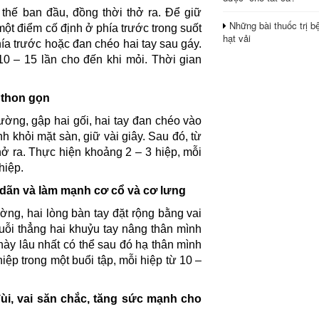
 thế ban đầu, đồng thời thở ra. Để giữ
Những bài thuốc trị b
t điểm cố định ở phía trước trong suốt
hạt vải
hía trước hoặc đan chéo hai tay sau gáy.
0 – 15 lần cho đến khi mỏi. Thời gian
 thon gọn
ờng, gập hai gối, hai tay đan chéo vào
h khỏi mặt sàn, giữ vài giây. Sau đó, từ
hở ra. Thực hiện khoảng 2 – 3 hiệp, mỗi
hiệp.
 dãn và làm mạnh cơ cổ và cơ lưng
ờng, hai lòng bàn tay đặt rộng bằng vai
duỗi thẳng hai khuỷu tay nâng thân mình
 này lâu nhất có thể sau đó hạ thân mình
hiệp trong một buổi tập, mỗi hiệp từ 10 –
đùi, vai săn chắc, tăng sức mạnh cho