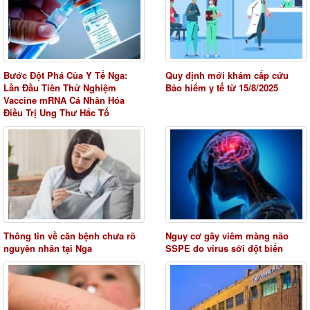
Bước Đột Phá Của Y Tế Nga:
Quy định mới khám cấp cứu
Lần Đầu Tiên Thử Nghiệm
Bảo hiểm y tế từ 15/8/2025
Vaccine mRNA Cá Nhân Hóa
Điều Trị Ung Thư Hắc Tố
Thông tin về căn bệnh chưa rõ
Nguy cơ gây viêm màng não
nguyên nhân tại Nga
SSPE do virus sởi đột biến