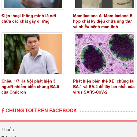
Điện thoại thông minh là nơi
Momilactone A, Momilactone B
chứa các chất gây dị ứng
hợp chất kỳ diệu chữa ung thư
và nhiều bệnh mạn tính
Chiều 1/7 Hà Nội phát hiện 3
Phát hiện biến thể XE: chủng lai
người nhiễm biến chủng BA.5
BA.1 và BA.2 dễ lây lan nhất của
của Omicron
virus SARS-CoV-2
CHÚNG TÔI TRÊN FACEBOOK
Thuốc