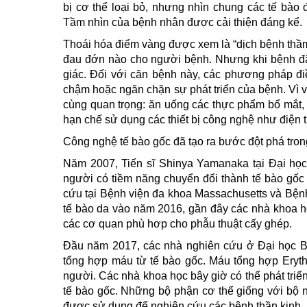
bị cơ thể loại bỏ, nhưng nhìn chung các tế bào 
Tầm nhìn của bệnh nhân được cải thiện đáng kể.
Thoái hóa điểm vàng được xem là “dịch bệnh thầ
đau đớn nào cho người bệnh. Nhưng khi bệnh đã 
giác. Đối với căn bệnh này, các phương pháp đi
chậm hoặc ngăn chặn sự phát triển của bệnh. Vì 
cùng quan trọng: ăn uống các thực phẩm bổ mắt, 
hạn chế sử dụng các thiết bị công nghệ như điện th
Công nghệ tế bào gốc đã tạo ra bước đột phá tron
Năm 2007, Tiến sĩ Shinya Yamanaka tại Đại học 
người có tiềm năng chuyển đổi thành tế bào gốc
cứu tại Bệnh viện đa khoa Massachusetts và Bệnh
tế bào da vào năm 2016, gần đây các nhà khoa h
các cơ quan phù hơp cho phẫu thuật cấy ghép.
Đầu năm 2017, các nhà nghiên cứu ở Đại học Br
tổng hợp máu từ tế bào gốc. Máu tổng hợp Eryt
người. Các nhà khoa học bây giờ có thể phát triể
tế bào gốc. Những bộ phận cơ thể giống với bộ 
được sử dụng để nghiên cứu các bệnh thần kinh.