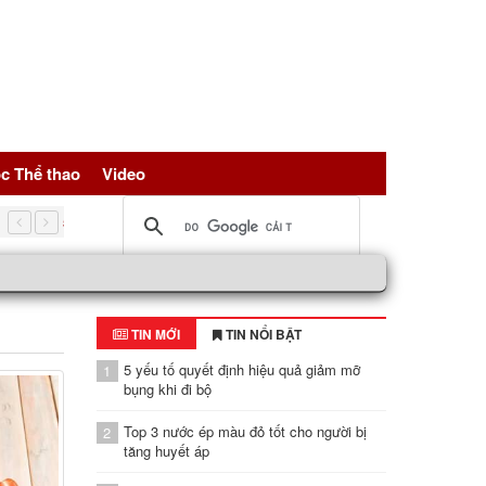
c Thể thao
Video
5 nguồn đạm vàng giúp trẻ hóa tế bài, bảo vệ sức khỏe toàn d
TIN MỚI
TIN NỔI BẬT
5 yếu tố quyết định hiệu quả giảm mỡ
1
bụng khi đi bộ
Top 3 nước ép màu đỏ tốt cho người bị
2
tăng huyết áp