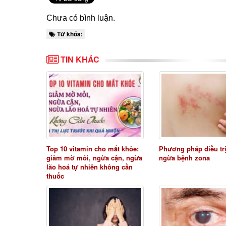
Chưa có bình luận.
Từ khóa:
TIN KHÁC
Top 10 vitamin cho mắt khỏe:
Phương pháp điều tr
giảm mờ mỏi, ngừa cận, ngừa
ngừa bệnh zona
lão hoá tự nhiên không cần
thuốc