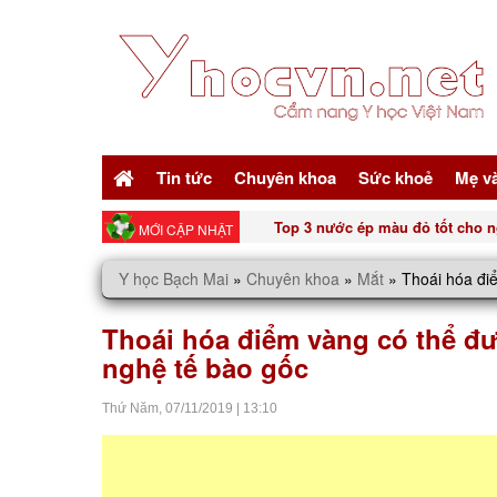
Tin tức
Chuyên khoa
Sức khoẻ
Mẹ v
Top 3 nước ép màu đỏ tốt cho n
MỚI CẬP NHẬT
Y học Bạch Mai
»
Chuyên khoa
»
Mắt
»
Thoái hóa đi
Thoái hóa điểm vàng có thể đ
nghệ tế bào gốc
Thứ Năm,
07/11/2019
|
13:10