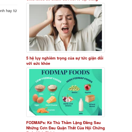
ệnh hay từ
5 hệ lụy nghiêm trọng của sự tức giận đối
với sức khỏe
FODMAPs: Kẻ Thù Thầm Lặng Đằng Sau
Những Cơn Đau Quặn Thắt Của Hội Chứng