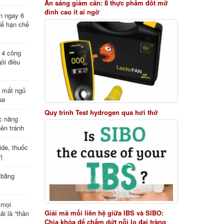
Ăn sáng giảm cân: 8 thực phẩm đốt mỡ
đỉnh cao ít ai ngờ
n ngay 6
để hạn chế
: 4 công
ồi điều
ị mất ngủ
ua
Quy trình Test hydrogen qua hơi thở
c năng
nên tránh
de, thuốc
ị
 bằng
 mọi
Giải mã mối liên hệ giữa IBS và SIBO:
ải là “thần
Chìa khóa để chấm dứt nỗi lo đại tràng