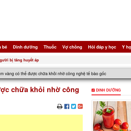
à bé
Dinh dưỡng
Thuốc
Vợ chồng
Hỏi đáp y học
Y họ
gười bị tăng huyết áp
ểm vàng có thể được chữa khỏi nhờ công nghệ tế bào gốc
ược chữa khỏi nhờ công
DINH DƯỠNG