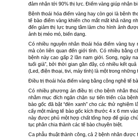
đảm nhận tới 90% thị lực. Điểm vàng giúp nhận bi
Bệnh thoái hóa điểm vàng hay còn gọi là bệnh th
tế bào điểm vàng khiến cho mắt mất khả năng nhìn
đến giảm thị lực trung tâm làm cho hình ảnh đượ
ảnh bị méo mó, biến dạng.
Có nhiều nguyên nhân thoái hóa điểm vàng tuy n
mà còn liên quan đến giới tính. Có nhiều bằng 
bệnh này cao gấp 2 lần nam giới. Song, ngày na
tuổi già”, bởi thời gian gần đây, có nhiều kết q
(Led, điện thoại, tivi, máy tính) là một trong nhữn
Điều trị thoái hóa điểm vàng bằng công nghệ tế b
Có nhiều phương án điều trị cho bệnh nhân thoá
nhằm mục đích ngăn chặn sự tiến triển của bệnh
bào gốc đã bật “đèn xanh” cho các thử nghiệm 
cấy một mảng tế bào gốc kích thước 4 x 6 mm và
này được phủ một hợp chất tổng hợp để giúp chún
tục phân chia thành các tế bào chuyên biệt.
Ca phẫu thuật thành công, cả 2 bệnh nhân được t