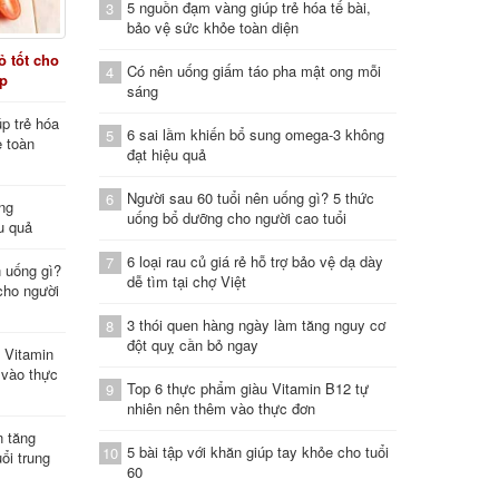
5 nguồn đạm vàng giúp trẻ hóa tế bài,
3
bảo vệ sức khỏe toàn diện
 tốt cho
Có nên uống giấm táo pha mật ong mỗi
4
áp
sáng
p trẻ hóa
6 sai lầm khiến bổ sung omega-3 không
5
e toàn
đạt hiệu quả
Người sau 60 tuổi nên uống gì? 5 thức
6
ung
uống bổ dưỡng cho người cao tuổi
u quả
6 loại rau củ giá rẻ hỗ trợ bảo vệ dạ dày
7
n uống gì?
dễ tìm tại chợ Việt
cho người
3 thói quen hàng ngày làm tăng nguy cơ
8
đột quỵ cần bỏ ngay
 Vitamin
 vào thực
Top 6 thực phẩm giàu Vitamin B12 tự
9
nhiên nên thêm vào thực đơn
n tăng
5 bài tập với khăn giúp tay khỏe cho tuổi
10
ổi trung
60