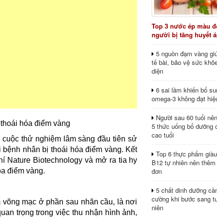
Top 3 nước ép màu đỏ
người bị tăng huyết 
5 nguồn đạm vàng giú
tế bài, bảo vệ sức khỏ
diện
6 sai lầm khiến bổ s
omega-3 không đạt hiệ
Người sau 60 tuổi nê
 thoái hóa điểm vàng
5 thức uống bổ dưỡng 
cao tuổi
g cuộc thử nghiệm lâm sàng đầu tiên sử
i bệnh nhân bị thoái hóa điểm vàng. Kết
Top 6 thực phẩm giàu
í Nature Biotechnology và mở ra tia hy
B12 tự nhiên nên thêm
đơn
óa điểm vàng.
5 chất dinh dưỡng cầ
cường khi bước sang tu
m võng mạc ở phần sau nhãn cầu, là nơi
niên
 quan trọng trong việc thu nhận hình ảnh,