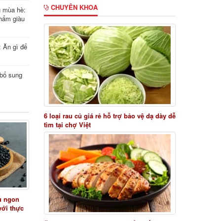
CHUYÊN KHOA
g mùa hè:
hẩm giàu
: Ăn gì để
i bổ sung
6 loại rau củ giá rẻ hỗ trợ bảo vệ dạ dày dễ
tìm tại chợ Việt
ủ ngon
với thực