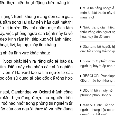
đều thực hiện hoạt động chức năng tốt.
Mùa hè nắng nóng: Ă
món ăn bài thuốc này 
m lặng”. Bệnh không mang đến cảm giác
mụn nhọt
trầm trọng lại gây nên hậu quả mất thị
Nước tía tô giải nhiệt
ều trị trước đây chỉ nhằm mục đích làm
thức vàng cho người ng
vậy, việc phòng ngừa căn bệnh này là vô
hòa, hay ăn đồ lạnh
đeo kính râm khi tiếp xúc với ánh nắng,
oại, tivi, laptop, máy tính bảng…
Dâu tằm: bổ huyết, tr
cực tốt không thể bỏ q
g nhiều lĩnh vực khác nhau:
5 loại thực phẩm chứ
Kyoto phát hiện ra rằng các tế bào da
người bị huyết áp cao 
 tim. Điều này cho phép các nhà nghiên
 viện Y Harvard tạo ra tim người từ các
RESOLOR, Prucalopri
ọc còn sử dụng tế bào gốc để tổng hợp
điều trị táo bón kháng tr
Điều trị bệnh vảy nến
istol, Cambridge và Oxford thành công
phương pháp Đông y
hroMer hiện đang được thử nghiệm trên
n “bộ não nhỏ” trong phòng thí nghiệm từ
Men Vi Sinh: Tốt cho
não của con người thực tế và hiện đang
người, nhưng liệu có ph
dược” cho tất cả?