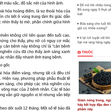
ết màu sắc, độ sắc nét của hình ảnh.
Đổ mồ hôi nhiều tron
Bổ sung ngay 5 thực p
oái hóa hoàng điểm, là sự thoái hóa của
kali
 chi tiết ở vùng trung tâm thị giác dẫn
c nhìn thấy bị mờ, phần chính giữa hình
Bữa sáng cho tuổi 50
giữ cơ, khỏe xương?
hiên không chỉ liên quan đến tuổi cao,
4 lợi ích tuyệt vời kh
chứng cho thấy, phụ nữ có nguy cơ mắc
hạt mè rang hàng ngày
y căn bệnh này không chỉ là “căn bệnh
THUỐC
uả nghiên cứu đã cho thấy ánh sáng xanh
g tác nhân đẩy nhanh tình trạng bệnh.
ào gốc
i hóa điểm vàng, nhưng tất cả đều chỉ
. Hiện nay, phương pháp phẫu thuật tế
lâm sàng, cho phép các nhà nghiên cứu
o võng mạc của 2 bệnh nhân. Các tế bào
g vẫn giữ nguyên vị trí nhưng vẫn tiếp
Giảm nóng trong, ng
hãy kết hợp đậu đen 
heo dõi suốt 12 tháng. Một số tế bào đã
phẩm này