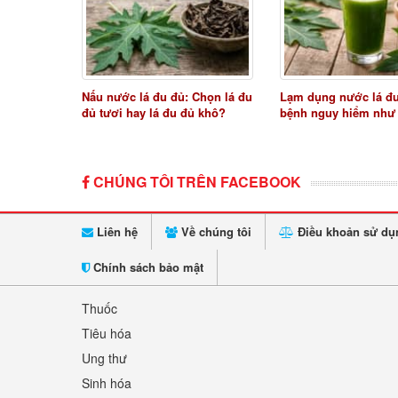
Nấu nước lá đu đủ: Chọn lá đu
Lạm dụng nước lá đ
đủ tươi hay lá đu đủ khô?
bệnh nguy hiểm như
CHÚNG TÔI TRÊN FACEBOOK
Liên hệ
Về chúng tôi
Điều khoản sử dụ
Chính sách bảo mật
Thuốc
Tiêu hóa
Ung thư
Sinh hóa