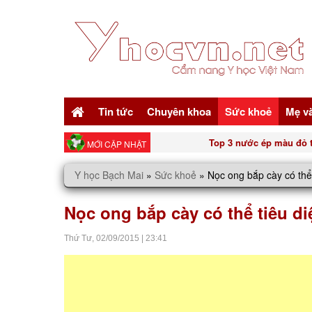
Tin tức
Chuyên khoa
Sức khoẻ
Mẹ v
Top 3 nước ép màu đỏ tốt cho n
MỚI CẬP NHẬT
Y học Bạch Mai
»
Sức khoẻ
»
Nọc ong bắp cày có thể 
Nọc ong bắp cày có thể tiêu di
Thứ Tư,
02/09/2015
|
23:41