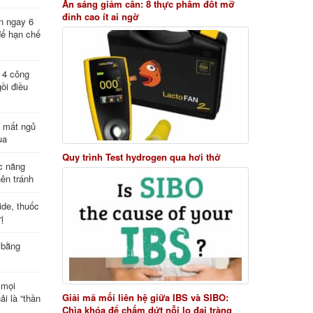
Ăn sáng giảm cân: 8 thực phẩm đốt mỡ
đỉnh cao ít ai ngờ
n ngay 6
để hạn chế
: 4 công
ồi điều
ị mất ngủ
ua
Quy trình Test hydrogen qua hơi thở
c năng
nên tránh
de, thuốc
ị
 bằng
 mọi
Giải mã mối liên hệ giữa IBS và SIBO:
ải là “thần
Chìa khóa để chấm dứt nỗi lo đại tràng