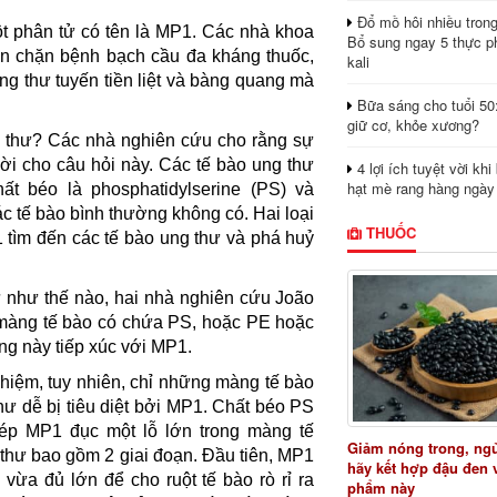
Đổ mồ hôi nhiều tron
ột phân tử có tên là MP1. Các nhà khoa
Bổ sung ngay 5 thực p
ăn chặn bệnh bạch cầu đa kháng thuốc,
kali
ung thư tuyến tiền liệt và bàng quang mà
Bữa sáng cho tuổi 50
giữ cơ, khỏe xương?
g thư? Các nhà nghiên cứu cho rằng sự
 lời cho câu hỏi này. Các tế bào ung thư
4 lợi ích tuyệt vời kh
hạt mè rang hàng ngày
 béo là phosphatidylserine (PS) và
 tế bào bình thường không có. Hai loại
THUỐC
 tìm đến các tế bào ung thư và phá huỷ
ư như thế nào, hai nhà nghiên cứu João
 màng tế bào có chứa PS, hoặc PE hoặc
ng này tiếp xúc với MP1.
hiệm, tuy nhiên, chỉ những màng tế bào
ư dễ bị tiêu diệt bởi MP1. Chất béo PS
ép MP1 đục một lỗ lớn trong màng tế
Giảm nóng trong, ng
g thư bao gồm 2 giai đoạn. Đầu tiên, MP1
hãy kết hợp đậu đen 
vừa đủ lớn để cho ruột tế bào rò rỉ ra
phẩm này