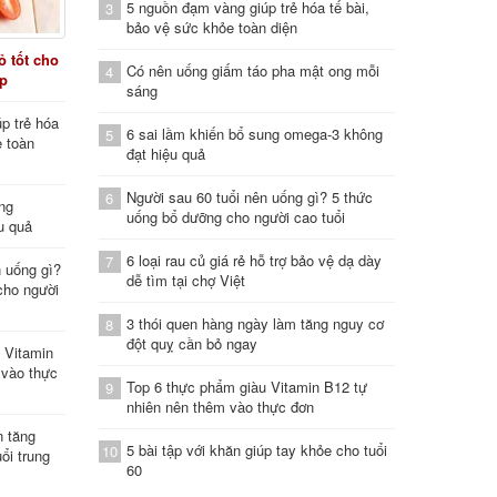
5 nguồn đạm vàng giúp trẻ hóa tế bài,
3
bảo vệ sức khỏe toàn diện
 tốt cho
Có nên uống giấm táo pha mật ong mỗi
4
áp
sáng
p trẻ hóa
6 sai lầm khiến bổ sung omega-3 không
5
e toàn
đạt hiệu quả
Người sau 60 tuổi nên uống gì? 5 thức
6
ung
uống bổ dưỡng cho người cao tuổi
u quả
6 loại rau củ giá rẻ hỗ trợ bảo vệ dạ dày
7
n uống gì?
dễ tìm tại chợ Việt
cho người
3 thói quen hàng ngày làm tăng nguy cơ
8
đột quỵ cần bỏ ngay
 Vitamin
 vào thực
Top 6 thực phẩm giàu Vitamin B12 tự
9
nhiên nên thêm vào thực đơn
n tăng
5 bài tập với khăn giúp tay khỏe cho tuổi
10
ổi trung
60