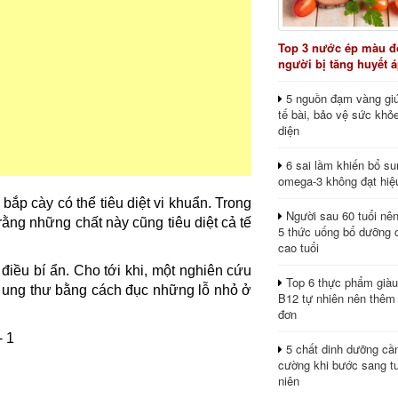
Top 3 nước ép màu đỏ
người bị tăng huyết 
5 nguồn đạm vàng giú
tế bài, bảo vệ sức khỏ
diện
6 sai lầm khiến bổ s
omega-3 không đạt hiệ
bắp cày có thể tiêu diệt vi khuẩn. Trong
Người sau 60 tuổi nê
rằng những chất này cũng tiêu diệt cả tế
5 thức uống bổ dưỡng 
cao tuổi
 điều bí ẩn. Cho tới khi, một nghiên cứu
Top 6 thực phẩm giàu
o ung thư bằng cách đục những lỗ nhỏ ở
B12 tự nhiên nên thêm
đơn
5 chất dinh dưỡng cầ
cường khi bước sang tu
niên