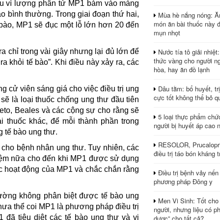
 đầu vì lượng phân tử MP1 bám vào màng
o bình thường. Trong giai đoạn thứ hai,
Mùa hè nắng nóng: Ă
món ăn bài thuốc này 
 bào, MP1 sẽ đục một lỗ lớn hơn 20 đến
mụn nhọt
Nước tía tô giải nhiệt
a chỉ trong vài giây nhưng lại đủ lớn để
thức vàng cho người ng
a khỏi tế bào”. Khi điều này xảy ra, các
hòa, hay ăn đồ lạnh
Dâu tằm: bổ huyết, tr
g cử viên sáng giá cho việc điều trị ung
cực tốt không thể bỏ q
 sẽ là loại thuốc chống ung thư đầu tiên
eto, Beales và các cộng sự cho rằng sẽ
5 loại thực phẩm chứ
i thuốc khác, để mỗi thành phần trong
người bị huyết áp cao 
g tế bào ung thư.
RESOLOR, Prucalopri
 cho bệnh nhân ung thư. Tuy nhiên, các
điều trị táo bón kháng tr
hiệm nữa cho đến khi MP1 được sử dụng
ức hoạt động của MP1 và chắc chắn rằng
Điều trị bệnh vảy nến
phương pháp Đông y
ường không phân biệt được tế bào ung
Men Vi Sinh: Tốt cho
hưa thể coi MP1 là phương pháp điều trị
người, nhưng liệu có ph
 đã tiêu diệt các tế bào ung thư và vi
dược” cho tất cả?