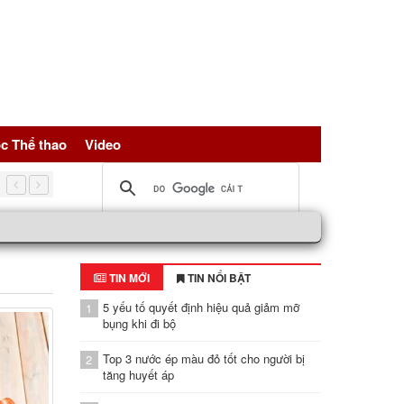
c Thể thao
Video
5 nguồn đạm vàng giúp trẻ hóa tế bài, bảo vệ sức khỏe toàn d
TIN MỚI
TIN NỔI BẬT
5 yếu tố quyết định hiệu quả giảm mỡ
1
bụng khi đi bộ
Top 3 nước ép màu đỏ tốt cho người bị
2
tăng huyết áp