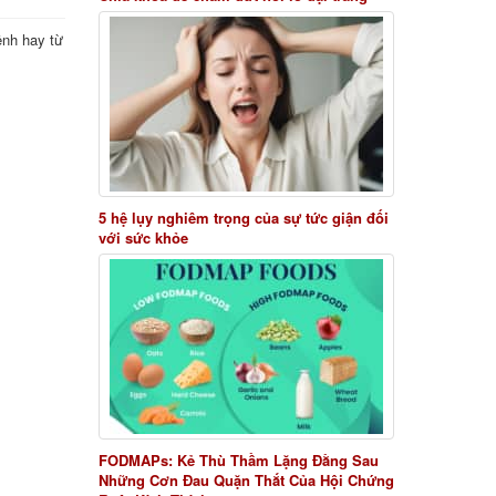
ệnh hay từ
5 hệ lụy nghiêm trọng của sự tức giận đối
với sức khỏe
FODMAPs: Kẻ Thù Thầm Lặng Đằng Sau
Những Cơn Đau Quặn Thắt Của Hội Chứng