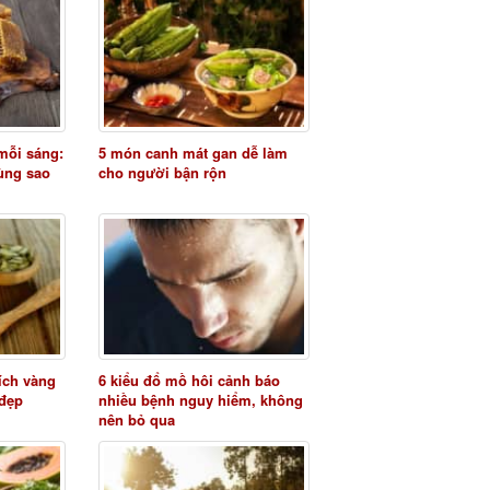
mỗi sáng:
5 món canh mát gan dễ làm
ùng sao
cho người bận rộn
 ích vàng
6 kiểu đổ mồ hôi cảnh báo
 đẹp
nhiều bệnh nguy hiểm, không
nên bỏ qua