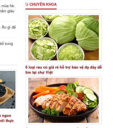
CHUYÊN KHOA
g mùa hè:
hẩm giàu
: Ăn gì để
i bổ sung
6 loại rau củ giá rẻ hỗ trợ bảo vệ dạ dày dễ
tìm tại chợ Việt
ủ ngon
với thực