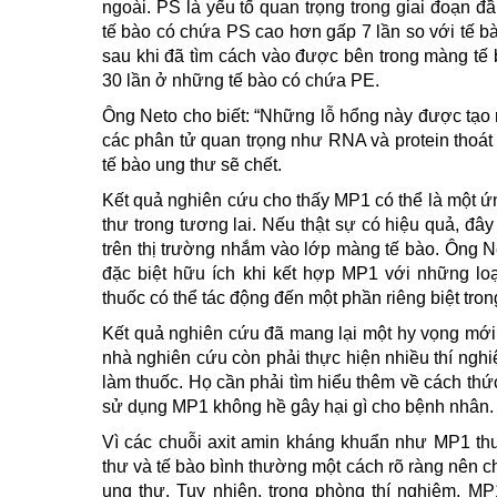
ngoài. PS là yếu tố quan trọng trong giai đoạn
tế bào có chứa PS cao hơn gấp 7 lần so với tế bà
sau khi đã tìm cách vào được bên trong màng tế
30 lần ở những tế bào có chứa PE.
Ông Neto cho biết: “Những lỗ hổng này được tạo r
các phân tử quan trọng như RNA và protein thoát r
tế bào ung thư sẽ chết.
Kết quả nghiên cứu cho thấy MP1 có thể là một ứn
thư trong tương lai. Nếu thật sự có hiệu quả, đây
trên thị trường nhắm vào lớp màng tế bào. Ông N
đặc biệt hữu ích khi kết hợp MP1 với những loạ
thuốc có thể tác động đến một phần riêng biệt tron
Kết quả nghiên cứu đã mang lại một hy vọng mới
nhà nghiên cứu còn phải thực hiện nhiều thí ng
làm thuốc. Họ cần phải tìm hiểu thêm về cách th
sử dụng MP1 không hề gây hại gì cho bệnh nhân.
Vì các chuỗi axit amin kháng khuẩn như MP1 th
thư và tế bào bình thường một cách rõ ràng nên c
ung thư. Tuy nhiên, trong phòng thí nghiệm, MP1