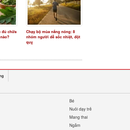
u đủ chữa
Chạy bộ mùa nắng nóng: 8
 nào?
nhóm người dễ sốc nhiệt, đột
quỵ
ng
Bé
Nuôi dạy trẻ
Mang thai
Ngẫm