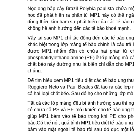
Nọc ong bắp cày Brazil Polybia paulista chứa m
học đã phát hiện ra phân tử MP1 này có thể ng
đồng thời, kìm hãm sự phát triển của các tế bào 
không hề ảnh hưởng đến các tế bào khoẻ mạnh.
Vậy tại sao MP1 chỉ tác động đến các tế bào un
khác biệt trong lớp màng tế bào chính là câu trả
được MP1 nhắm đến có chứa hai phân tử chất
phosphatidylethanolamine (PE) ở lớp màng mà các
chất béo này dường như là biển chỉ dẫn cho MP1
chúng.
Để tìm hiểu xem MP1 tiêu diệt các tế bào ung th
Ruggiero Neto và Paul Beales đã tạo ra các lớp
cả hai loại chất béo. Sau đó họ cho những lớp mà
Tất cả các lớp màng đều bị ảnh hưởng sau thí ng
có chứa cả PS và PE mới khiến cho tế bào ung th
giúp MP1 bám vào tế bào trong khi PE cho ph
bào.Có thể nói, quá trình MP1 tiêu diệt tế bào un
bám vào mặt ngoài tế bào rồi sau đó đục một lỗ 