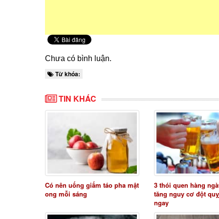
Chưa có bình luận.
Từ khóa:
TIN KHÁC
Có nên uống giấm táo pha mật
3 thói quen hàng ngà
ong mỗi sáng
tăng nguy cơ đột quỵ
ngay