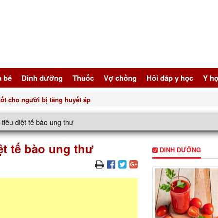
à bé
Dinh dưỡng
Thuốc
Vợ chồng
Hỏi đáp y học
Y họ
gười bị tăng huyết áp
tiêu diệt tế bào ung thư
ệt tế bào ung thư
DINH DƯỠNG