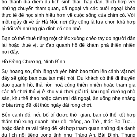
trở thành địa điểm du lịch sinh thái hấp dẫn, thích hợp với
những chuyến tham quan, dã ngoại và các buổi ngoại khóa
thực tế để học sinh hiểu hơn về cuộc sống của chim cò. Với
một ngày đi về từ Hà Nội, nơi đây cũng là lựa chọn khá hợp
lý đối với những gia đình có con nhỏ.
Bạn có thể thuê riêng một chiếc xuồng chèo tay do người dân
lái hoặc thuê vịt tự đạp quanh hồ để khám phá thiên nhiên
nơi đây.
Hồ Đồng Chương, Ninh Bình
Sự hoang sơ, tĩnh lặng và yên bình bao trùm lên cảnh vật nơi
đây sẽ giúp bạn xua tan mệt mỏi. Du khách có thể đi thuyền
dạo quanh hồ, thả hồn hoà cùng thiên nhiên hoặc tham gia
các trò chơi thú vị ở khu vui chơi giải trí, khu nghỉ dưỡng nhà
sàn, khu thể thao hoặc cắm trại dã ngoại, ăn uống nhẹ nhàng
ở bìa rừng để kết thúc ngày dài rong chơi.
Bên cạnh đó, nếu bố trí được thời gian, bạn có thể kết hợp
thăm thú xung quanh như đồi thông, ao Trời, thác Ba Tua…
hoặc dành ra vài tiếng để kết hợp tham quan những địa danh
du lịch nổi tiếng trong tỉnh như Tràng An, Bái Đính, Thung