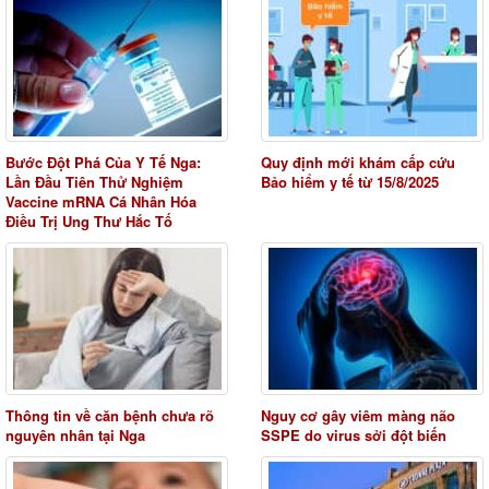
Bước Đột Phá Của Y Tế Nga:
Quy định mới khám cấp cứu
Lần Đầu Tiên Thử Nghiệm
Bảo hiểm y tế từ 15/8/2025
Vaccine mRNA Cá Nhân Hóa
Điều Trị Ung Thư Hắc Tố
Thông tin về căn bệnh chưa rõ
Nguy cơ gây viêm màng não
nguyên nhân tại Nga
SSPE do virus sởi đột biến