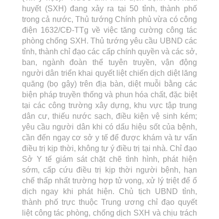
huyết (SXH) đang xảy ra tại 50 tỉnh, thành phố
trong cả nước, Thủ tướng Chính phủ vừa có công
điện 1632/CĐ-TTg về việc tăng cường công tác
phòng chống SXH. Thủ tướng yêu cầu UBND các
tỉnh, thành chỉ đạo các cấp chính quyền và các sở,
ban, ngành đoàn thể tuyên truyền, vận động
người dân triển khai quyết liệt chiến dịch diệt lăng
quăng (bọ gậy) trên địa bàn, diệt muỗi bằng các
biện pháp truyền thống và phun hóa chất, đặc biệt
tại các công trường xây dựng, khu vực tập trung
dân cư, thiếu nước sạch, điều kiện vệ sinh kém;
yêu cầu người dân khi có dấu hiệu sốt của bệnh,
cần đến ngay cơ sở y tế để được khám và tư vấn
điều trị kịp thời, không tự ý điều trị tại nhà. Chỉ đạo
Sở Y tế giám sát chặt chẽ tình hình, phát hiện
sớm, cấp cứu điều trị kịp thời người bệnh, hạn
chế thấp nhất trường hợp tử vong, xử lý triệt để ổ
dịch ngay khi phát hiện. Chủ tịch UBND tỉnh,
thành phố trực thuộc Trung ương chỉ đạo quyết
liệt công tác phòng, chống dịch SXH và chịu trách