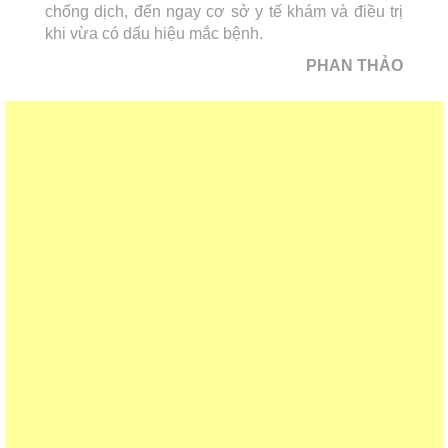
chống dịch, đến ngay cơ sở y tế khám và điều trị
khi vừa có dấu hiệu mắc bệnh.
PHAN THẢO