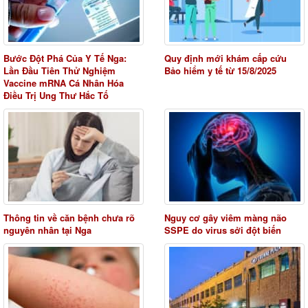
Bước Đột Phá Của Y Tế Nga:
Quy định mới khám cấp cứu
Lần Đầu Tiên Thử Nghiệm
Bảo hiểm y tế từ 15/8/2025
Vaccine mRNA Cá Nhân Hóa
Điều Trị Ung Thư Hắc Tố
Thông tin về căn bệnh chưa rõ
Nguy cơ gây viêm màng não
nguyên nhân tại Nga
SSPE do virus sởi đột biến