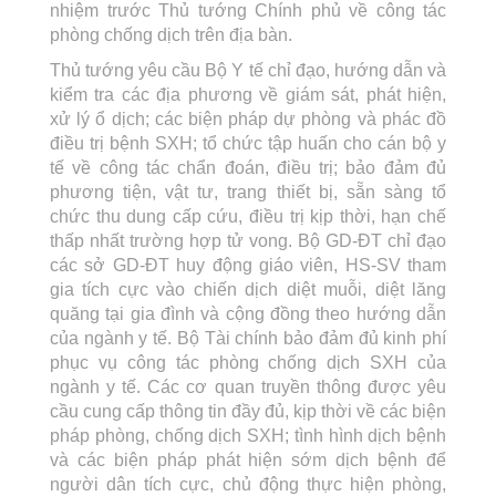
nhiệm trước Thủ tướng Chính phủ về công tác
phòng chống dịch trên địa bàn.
Thủ tướng yêu cầu Bộ Y tế chỉ đạo, hướng dẫn và
kiểm tra các địa phương về giám sát, phát hiện,
xử lý ổ dịch; các biện pháp dự phòng và phác đồ
điều trị bệnh SXH; tổ chức tập huấn cho cán bộ y
tế về công tác chẩn đoán, điều trị; bảo đảm đủ
phương tiện, vật tư, trang thiết bị, sẵn sàng tổ
chức thu dung cấp cứu, điều trị kịp thời, hạn chế
thấp nhất trường hợp tử vong. Bộ GD-ĐT chỉ đạo
các sở GD-ĐT huy động giáo viên, HS-SV tham
gia tích cực vào chiến dịch diệt muỗi, diệt lăng
quăng tại gia đình và cộng đồng theo hướng dẫn
của ngành y tế. Bộ Tài chính bảo đảm đủ kinh phí
phục vụ công tác phòng chống dịch SXH của
ngành y tế. Các cơ quan truyền thông được yêu
cầu cung cấp thông tin đầy đủ, kịp thời về các biện
pháp phòng, chống dịch SXH; tình hình dịch bệnh
và các biện pháp phát hiện sớm dịch bệnh để
người dân tích cực, chủ động thực hiện phòng,