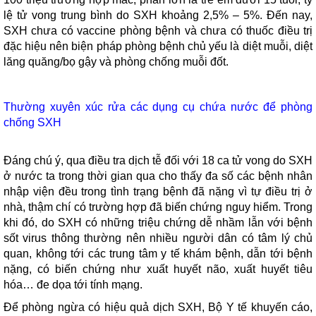
lệ tử vong trung bình do SXH khoảng 2,5% – 5%. Đến nay,
SXH chưa có vaccine phòng bệnh và chưa có thuốc điều trị
đặc hiệu nên biện pháp phòng bệnh chủ yếu là diệt muỗi, diệt
lăng quăng/bọ gậy và phòng chống muỗi đốt.
Thường xuyên xúc rửa các dụng cụ chứa nước để phòng
chống SXH
Đáng chú ý, qua điều tra dịch tễ đối với 18 ca tử vong do SXH
ở nước ta trong thời gian qua cho thấy đa số các bệnh nhân
nhập viện đều trong tình trạng bệnh đã nặng vì tự điều trị ở
nhà, thậm chí có trường hợp đã biến chứng nguy hiểm. Trong
khi đó, do SXH có những triệu chứng dễ nhầm lẫn với bệnh
sốt virus thông thường nên nhiều người dân có tâm lý chủ
quan, không tới các trung tâm y tế khám bệnh, dẫn tới bệnh
nặng, có biến chứng như xuất huyết não, xuất huyết tiêu
hóa… đe dọa tới tính mạng.
Để phòng ngừa có hiệu quả dịch SXH, Bộ Y tế khuyến cáo,