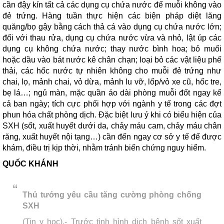
cần đậy kín tất cả các dụng cụ chứa nước để muỗi không vào
đẻ trứng. Hàng tuần thực hiện các biện pháp diệt lăng
quăng/bọ gậy bằng cách thả cá vào dụng cụ chứa nước lớn;
đối với thau rửa, dụng cụ chứa nước vừa và nhỏ, lật úp các
dụng cụ không chứa nước; thay nước bình hoa; bỏ muối
hoặc dầu vào bát nước kê chân chạn; loại bỏ các vật liệu phế
thải, các hốc nước tự nhiên không cho muỗi đẻ trứng như
chai, lọ, mảnh chai, vỏ dừa, mảnh lu vỡ, lốp/vỏ xe cũ, hốc tre,
bẹ lá…; ngủ màn, mặc quần áo dài phòng muỗi đốt ngay kể
cả ban ngày; tích cực phối hợp với ngành y tế trong các đợt
phun hóa chất phòng dịch. Đặc biệt lưu ý khi có biểu hiện của
SXH (sốt, xuất huyết dưới da, chảy máu cam, chảy máu chân
răng, xuất huyết nội tạng…) cần đến ngay cơ sở y tế để được
khám, điều trị kịp thời, nhằm tránh biến chứng nguy hiểm.
QUỐC KHÁNH
Thủ tướng yêu cầu tăng cường phòng chống
SXH
(Tin y học).- Trước tình hình dịch bệnh sốt xuất