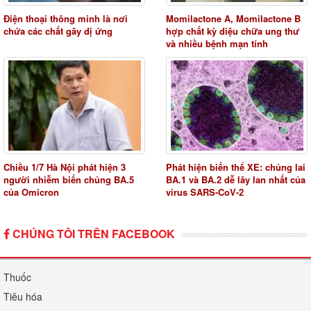
Điện thoại thông minh là nơi
Momilactone A, Momilactone B
chứa các chất gây dị ứng
hợp chất kỳ diệu chữa ung thư
và nhiều bệnh mạn tính
Chiều 1/7 Hà Nội phát hiện 3
Phát hiện biến thể XE: chủng lai
người nhiễm biến chủng BA.5
BA.1 và BA.2 dễ lây lan nhất của
của Omicron
virus SARS-CoV-2
CHÚNG TÔI TRÊN FACEBOOK
Thuốc
Tiêu hóa