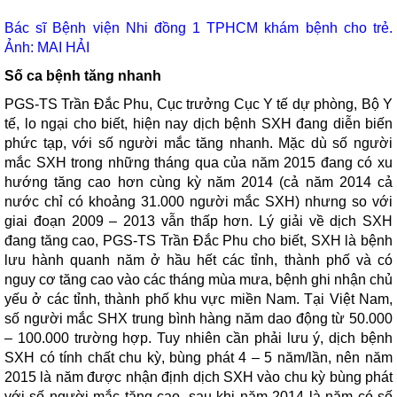
Bác sĩ Bệnh viện Nhi đồng 1 TPHCM khám bệnh cho trẻ.
Ảnh: MAI HẢI
Số ca bệnh tăng nhanh
PGS-TS Trần Đắc Phu, Cục trưởng Cục Y tế dự phòng, Bộ Y
tế, lo ngại cho biết, hiện nay dịch bệnh SXH đang diễn biến
phức tạp, với số người mắc tăng nhanh. Mặc dù số người
mắc SXH trong những tháng qua của năm 2015 đang có xu
hướng tăng cao hơn cùng kỳ năm 2014 (cả năm 2014 cả
nước chỉ có khoảng 31.000 người mắc SXH) nhưng so với
giai đoạn 2009 – 2013 vẫn thấp hơn. Lý giải về dịch SXH
đang tăng cao, PGS-TS Trần Đắc Phu cho biết, SXH là bệnh
lưu hành quanh năm ở hầu hết các tỉnh, thành phố và có
nguy cơ tăng cao vào các tháng mùa mưa, bệnh ghi nhận chủ
yếu ở các tỉnh, thành phố khu vực miền Nam. Tại Việt Nam,
số người mắc SHX trung bình hàng năm dao động từ 50.000
– 100.000 trường hợp. Tuy nhiên cần phải lưu ý, dịch bệnh
SXH có tính chất chu kỳ, bùng phát 4 – 5 năm/lần, nên năm
2015 là năm được nhận định dịch SXH vào chu kỳ bùng phát
với số người mắc tăng cao, sau khi năm 2014 là năm có số