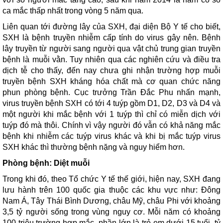
ca mắc thấp nhất trong vòng 5 năm qua.
Liên quan tới đường lây của SXH, đại diện Bộ Y tế cho biết,
SXH là bệnh truyền nhiễm cấp tính do virus gây nên. Bệnh
lây truyền từ người sang người qua vật chủ trung gian truyền
bệnh là muỗi vằn. Tuy nhiên qua các nghiên cứu và điều tra
dịch tễ cho thấy, đến nay chưa ghi nhận trường hợp muỗi
truyền bệnh SXH kháng hóa chất mà cơ quan chức năng
phun phòng bệnh. Cục trưởng Trần Đắc Phu nhấn mạnh,
virus truyền bệnh SXH có tới 4 tuýp gồm D1, D2, D3 và D4 và
một người khi mắc bệnh với 1 tuýp thì chỉ có miễn dịch với
tuýp đó mà thôi. Chính vì vậy người đó vẫn có khả năng mắc
bệnh khi nhiễm các tuýp virus khác và khi bị mắc tuýp virus
SXH khác thì thường bệnh nặng và nguy hiểm hơn.
Phòng bệnh: Diệt muỗi
Trong khi đó, theo Tổ chức Y tế thế giới, hiện nay, SXH đang
lưu hành trên 100 quốc gia thuộc các khu vực như: Đông
Nam Á, Tây Thái Bình Dương, châu Mỹ, châu Phi với khoảng
3,5 tỷ người sống trong vùng nguy cơ. Mỗi năm có khoảng
100 triệu trường hợp mắc, phần lớn là trẻ em dưới 15 tuổi, tỷ