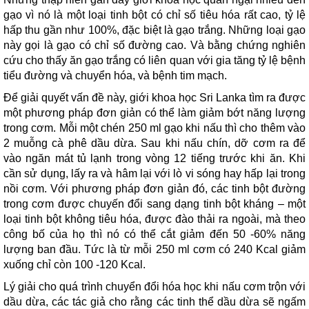
gạo vì nó là một loại tinh bột có chỉ số tiêu hóa rất cao, tỷ lệ
hấp thu gần như 100%, đặc biệt là gạo trắng. Những loại gạo
này gọi là gạo có chỉ số đường cao. Và bằng chứng nghiên
cứu cho thấy ăn gạo trắng có liên quan với gia tăng tỷ lệ bệnh
tiểu đường và chuyển hóa, và bệnh tim mạch.
Để giải quyết vấn đề này, giới khoa học Sri Lanka tìm ra được
một phương pháp đơn giản có thể làm giảm bớt năng lượng
trong cơm. Mỗi một chén 250 ml gạo khi nấu thì cho thêm vào
2 muỗng cà phê dầu dừa. Sau khi nấu chín, dỡ cơm ra để
vào ngăn mát tủ lạnh trong vòng 12 tiếng trước khi ăn. Khi
cần sử dụng, lấy ra và hâm lại với lò vi sóng hay hấp lại trong
nồi cơm. Với phương pháp đơn giản đó, các tinh bột đường
trong cơm được chuyến đổi sang dạng tinh bột kháng – một
loại tinh bột không tiêu hóa, được đào thải ra ngoài, mà theo
công bố của họ thì nó có thể cắt giảm đến 50 -60% năng
lượng ban đầu. Tức là từ mỗi 250 ml cơm có 240 Kcal giảm
xuống chỉ còn 100 -120 Kcal.
Lý giải cho quá trình chuyển đổi hóa học khi nấu cơm trộn với
dầu dừa, các tác giả cho rằng các tinh thể dầu dừa sẽ ngấm