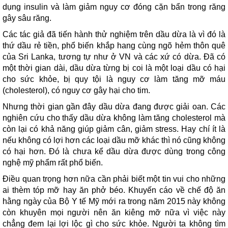
dụng insulin và làm giảm nguy cơ đóng cặn bẩn trong răng
gây sâu răng.
Các tác giả đã tiến hành thử nghiệm trên dầu dừa là vì đó là
thứ dầu rẻ tiền, phổ biến khắp hang cùng ngõ hẻm thôn quê
của Sri Lanka, tương tự như ở VN và các xứ có dừa. Đã có
một thời gian dài, dầu dừa từng bị coi là một loại dầu có hại
cho sức khỏe, bị quy tội là nguy cơ làm tăng mỡ máu
(cholesterol), có nguy cơ gây hại cho tim.
Nhưng thời gian gần đây dầu dừa đang được giải oan. Các
nghiên cứu cho thấy dầu dừa không làm tăng cholesterol mà
còn lại có khả năng giúp giảm cân, giảm stress. Hay chí ít là
nếu không có lợi hơn các loại dầu mỡ khác thì nó cũng không
có hại hơn. Đó là chưa kể dầu dừa được dùng trong công
nghệ mỹ phẩm rất phổ biến.
Điều quan trọng hơn nữa cần phải biết một tin vui cho những
ai thèm tóp mỡ hay ăn phở béo. Khuyến cáo về chế độ ăn
hằng ngày của Bộ Y tế Mỹ mới ra trong năm 2015 này không
còn khuyên mọi người nên ăn kiêng mỡ nữa vì việc này
chẳng đem lại lợi lộc gì cho sức khỏe. Người ta không tìm