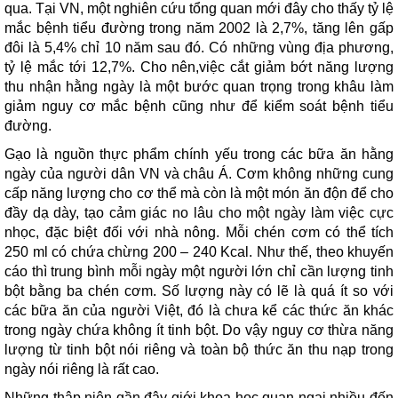
qua. Tại VN, một nghiên cứu tổng quan mới đây cho thấy tỷ lệ
mắc bệnh tiểu đường trong năm 2002 là 2,7%, tăng lên gấp
đôi là 5,4% chỉ 10 năm sau đó. Có những vùng địa phương,
tỷ lệ mắc tới 12,7%. Cho nên,việc cắt giảm bớt năng lượng
thu nhận hằng ngày là một bước quan trọng trong khâu làm
giảm nguy cơ mắc bệnh cũng như để kiểm soát bệnh tiểu
đường.
Gạo là nguồn thực phẩm chính yếu trong các bữa ăn hằng
ngày của người dân VN và châu Á. Cơm không những cung
cấp năng lượng cho cơ thể mà còn là một món ăn độn để cho
đầy dạ dày, tạo cảm giác no lâu cho một ngày làm việc cực
nhọc, đặc biệt đối với nhà nông. Mỗi chén cơm có thể tích
250 ml có chứa chừng 200 – 240 Kcal. Như thế, theo khuyến
cáo thì trung bình mỗi ngày một người lớn chỉ cần lượng tinh
bột bằng ba chén cơm. Số lượng này có lẽ là quá ít so với
các bữa ăn của người Việt, đó là chưa kể các thức ăn khác
trong ngày chứa không ít tinh bột. Do vậy nguy cơ thừa năng
lượng từ tinh bột nói riêng và toàn bộ thức ăn thu nạp trong
ngày nói riêng là rất cao.
Những thập niên gần đây giới khoa học quan ngại nhiều đến