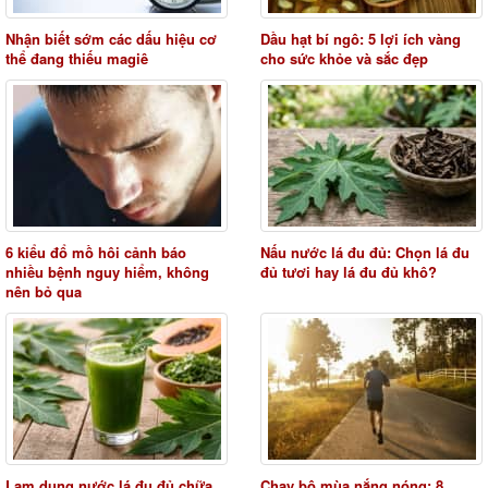
Nhận biết sớm các dấu hiệu cơ
Dầu hạt bí ngô: 5 lợi ích vàng
thể đang thiếu magiê
cho sức khỏe và sắc đẹp
6 kiểu đổ mồ hôi cảnh báo
Nấu nước lá đu đủ: Chọn lá đu
nhiều bệnh nguy hiểm, không
đủ tươi hay lá đu đủ khô?
nên bỏ qua
Lạm dụng nước lá đu đủ chữa
Chạy bộ mùa nắng nóng: 8