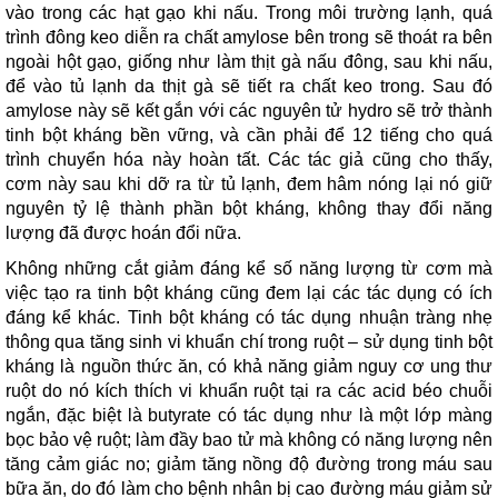
vào trong các hạt gạo khi nấu. Trong môi trường lạnh, quá
trình đông keo diễn ra chất amylose bên trong sẽ thoát ra bên
ngoài hột gạo, giống như làm thịt gà nấu đông, sau khi nấu,
để vào tủ lạnh da thịt gà sẽ tiết ra chất keo trong. Sau đó
amylose này sẽ kết gắn với các nguyên tử hydro sẽ trở thành
tinh bột kháng bền vững, và cần phải để 12 tiếng cho quá
trình chuyển hóa này hoàn tất. Các tác giả cũng cho thấy,
cơm này sau khi dỡ ra từ tủ lạnh, đem hâm nóng lại nó giữ
nguyên tỷ lệ thành phần bột kháng, không thay đổi năng
lượng đã được hoán đổi nữa.
Không những cắt giảm đáng kể số năng lượng từ cơm mà
việc tạo ra tinh bột kháng cũng đem lại các tác dụng có ích
đáng kể khác. Tinh bột kháng có tác dụng nhuận tràng nhẹ
thông qua tăng sinh vi khuẩn chí trong ruột – sử dụng tinh bột
kháng là nguồn thức ăn, có khả năng giảm nguy cơ ung thư
ruột do nó kích thích vi khuẩn ruột tại ra các acid béo chuỗi
ngắn, đặc biệt là butyrate có tác dụng như là một lớp màng
bọc bảo vệ ruột; làm đầy bao tử mà không có năng lượng nên
tăng cảm giác no; giảm tăng nồng độ đường trong máu sau
bữa ăn, do đó làm cho bệnh nhân bị cao đường máu giảm sử