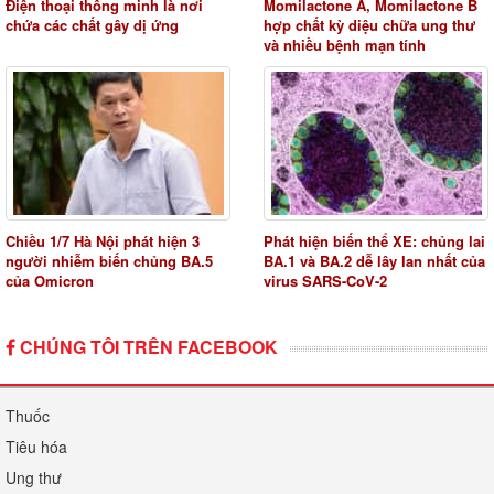
Điện thoại thông minh là nơi
Momilactone A, Momilactone B
chứa các chất gây dị ứng
hợp chất kỳ diệu chữa ung thư
và nhiều bệnh mạn tính
Chiều 1/7 Hà Nội phát hiện 3
Phát hiện biến thể XE: chủng lai
người nhiễm biến chủng BA.5
BA.1 và BA.2 dễ lây lan nhất của
của Omicron
virus SARS-CoV-2
CHÚNG TÔI TRÊN FACEBOOK
Thuốc
Tiêu hóa
Ung thư