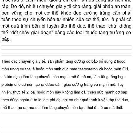
ráp. Do đó, nhiều chuyên gia y tế cho rằng, giải pháp an toàn,
bền vững cho một cơ thể khỏe đẹp cường tráng cần phải
tuân theo sự chuyển hóa tự nhiên của cơ thể, tức là phải có
một quá trình bền bỉ luyện tập thể dục, thể thao, chứ không
thể “đốt cháy giai đoạn” bằng các loại thuốc tăng trưởng cơ
bắp.
Theo các chuyên gia y tế, sản phẩm tăng cường cơ bắp bổ sung 2 hoóc
môn trong cơ thể là hoóc môn sinh dục nam testosteron và hoóc môn GH,
có tác dụng làm tăng chuyển hóa mạnh mẽ ở mô cơ, làm tăng tổng hợp
protein cho cơ nên tạo ra được cảm giác cường tráng và mạnh mẽ. Tuy
nhiên, thực tế 2 loại hoóc môn này không làm cải thiện sức mạnh cơ bắp
theo đúng nghĩa (tức là làm phì đại sợi cơ như quá trình luyện tập thể dục,
thể thao tạo ra) mà chỉ làm tăng chuyển hóa tạm thời ở mô cơ mà thôi.