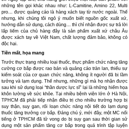
những tên gọi khác nhau như: L-Camitine, Amino 22, Multi
pro… được quảng cáo là hàng xách tay từ nước ngoài. Thế
nhưng, khi chúng tôi ngỏ ý muốn biết nguồn gốc xuất xứ,
hướng dẫn sử dụng, cách dùng… thì chỉ nhận được sự trả lời
lấp liếm của chủ hàng đây là sản phẩm xuất xứ châu Âu
được xách tay về Việt Nam, chất lượng đảm bảo, không có
độc hại.
Tiền mất, họa mang
Trước thực trạng nhiều loại thuốc, thực phẩm chức năng tăng
cường cơ bắp được rao bán và quảng cáo tràn lan, thiếu sự
kiểm soát của cơ quan chức năng, không ít người đã bị lầm
tưởng và lạm dụng. Thế nhưng, những gì mà họ nhận được
sau khi sử dụng loại “thần dược lực sĩ” lại là những hiểm họa
khôn lường về sức khỏe. Tại nhiều bệnh viện lớn ở Hà Nội,
TPHCM đã phải tiếp nhận điều trị cho nhiều trường hợp bị
suy thận, suy gan, rối loạn chức năng nội tiết do lạm dụng
thuốc tăng trưởng cơ bắp. Đáng chú ý, mới đây, một MC nổi
tiếng ở TPHCM đã tử vong do bị suy gan sau thời gian sử
dụng một sản phẩm tăng cơ bắp trong quá trình tập luyện