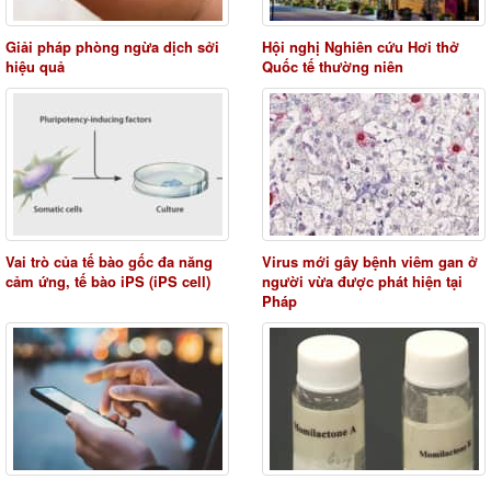
Giải pháp phòng ngừa dịch sởi
Hội nghị Nghiên cứu Hơi thở
hiệu quả
Quốc tế thường niên
Vai trò của tế bào gốc đa năng
Virus mới gây bệnh viêm gan ở
cảm ứng, tế bào iPS (iPS cell)
người vừa được phát hiện tại
Pháp