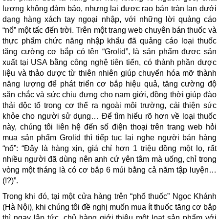
lượng không đảm bảo, nhưng lại được rao bán tràn lan dưới
dạng hàng xách tay ngoại nhập, với những lời quảng cáo
“nổ” một tấc đến trời. Trên một trang web chuyên bán thuốc và
thực phẩm chức năng nhập khẩu đã quảng cáo loại thuốc
tăng cường cơ bắp có tên “Grolid”, là sản phẩm được sản
xuất tại USA bằng công nghệ tiên tiến, có thành phần dược
liệu và thảo dược từ thiên nhiên giúp chuyển hóa mỡ thành
năng lượng để phát triển cơ bắp hiệu quả, tăng cường độ
săn chắc và sức chịu đựng cho nam giới, đồng thời giúp đào
thải độc tố trong cơ thể ra ngoài môi trường, cải thiện sức
khỏe cho người sử dụng… Để tìm hiểu rõ hơn về loại thuốc
này, chúng tôi liên hệ đến số điện thoại trên trang web hỏi
mua sản phẩm Grolid thì tiếp tục lại nghe người bán hàng
“nổ”: “Đây là hàng xịn, giá chỉ hơn 1 triệu đồng một lọ, rất
nhiều người đã dùng nên anh cứ yên tâm mà uống, chỉ trong
vòng một tháng là có cơ bắp 6 múi bằng cả năm tập luyện…
(!?)”.
Trong khi đó, tại một cửa hàng trên “phố thuốc” Ngọc Khánh
(Hà Nội), khi chúng tôi đề nghị muốn mua ít thuốc tăng cơ bắp
thì ngay lập tức, chủ hàng giới thiệu một loạt sản phẩm với