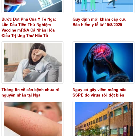
Bước Đột Phá Của Y Tế Nga:
Quy định mới khám cấp cứu
Lần Đầu Tiên Thử Nghiệm
Bảo hiểm y tế từ 15/8/2025
Vaccine mRNA Cá Nhân Hóa
Điều Trị Ung Thư Hắc Tố
Thông tin về căn bệnh chưa rõ
Nguy cơ gây viêm màng não
nguyên nhân tại Nga
SSPE do virus sởi đột biến