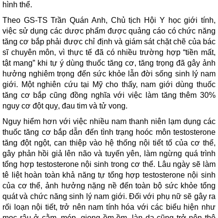
hình thể.
Theo GS-TS Trần Quán Anh, Chủ tịch Hội Y học giới tính,
việc sử dụng các dược phẩm được quảng cáo có chức năng
tăng cơ bắp phải được chỉ định và giám sát chặt chẽ của bác
sĩ chuyên môn, vì thực tế đã có nhiều trường hợp “tiền mất,
tật mang” khi tự ý dùng thuốc tăng cơ, tăng trọng đã gây ảnh
hưởng nghiêm trọng đến sức khỏe lẫn đời sống sinh lý nam
giới. Một nghiên cứu tại Mỹ cho thấy, nam giới dùng thuốc
tăng cơ bắp cũng đồng nghĩa với việc làm tăng thêm 30%
nguy cơ đột quỵ, đau tim và tử vong.
Nguy hiểm hơn với việc nhiều nam thanh niên lạm dụng các
thuốc tăng cơ bắp dẫn đến tình trạng hoóc môn testosterone
tăng đột ngột, can thiệp vào hệ thống nội tiết tố của cơ thể,
gây phản hồi giả lên não và tuyến yên, làm ngừng quá trình
tổng hợp testosterone nội sinh trong cơ thể. Lâu ngày sẽ làm
tê liệt hoàn toàn khả năng tự tổng hợp testosterone nội sinh
của cơ thể, ảnh hưởng nặng nề đến toàn bộ sức khỏe tổng
quát và chức năng sinh lý nam giới. Đối với phụ nữ sẽ gây ra
rối loạn nội tiết, trở nên nam tính hóa với các biểu hiện như
mọc râu ở cằm, mép, giọng ồm ồm, làn da cũng trở nên thô