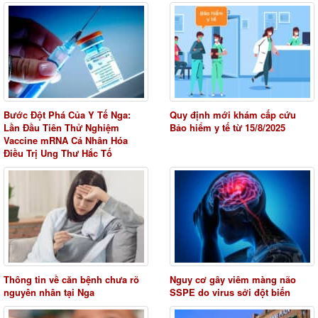
Bước Đột Phá Của Y Tế Nga:
Quy định mới khám cấp cứu
Lần Đầu Tiên Thử Nghiệm
Bảo hiểm y tế từ 15/8/2025
Vaccine mRNA Cá Nhân Hóa
Điều Trị Ung Thư Hắc Tố
Thông tin về căn bệnh chưa rõ
Nguy cơ gây viêm màng não
nguyên nhân tại Nga
SSPE do virus sởi đột biến