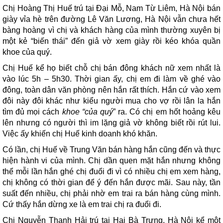
Chị Hoàng Thị Huế trú tại Đại Mỗ, Nam Từ Liêm, Hà Nội bán
giày vỉa hè trên đường Lê Văn Lương, Hà Nội vẫn chưa hết
bàng hoàng vì chị và khách hàng của mình thường xuyên bị
một kẻ “biến thái” đến giả vờ xem giày rồi kéo khóa quần
khoe của quý.
Chị Huế kể họ biết chỗ chị bán đông khách nữ xem nhất là
vào lúc 5h – 5h30. Thời gian ấy, chị em đi làm về ghé vào
đông, toàn dân văn phòng nên hắn rất thích. Hắn cứ vào xem
đôi này đôi khác như kiểu người mua cho vợ rồi lân la hắn
tìm đủ mọi cách
khoe “của quý
” ra. Có chị em hốt hoảng kêu
lên nhưng có người thì im lặng giả vờ không biết rồi rút lui.
Việc ấy khiến chị Huế kinh doanh khó khăn.
Có lần, chị Huế về Trung Văn bán hàng hắn cũng đến và thực
hiện hành vi của mình. Chị dần quen mặt hắn nhưng không
thể mỗi lần hắn ghé chị đuổi đi vì có nhiều chị em xem hàng,
chị không có thời gian để ý đến hắn được mãi. Sau này, tần
suất đến nhiều, chị phải nhờ em trai ra bán hàng cùng mình.
Cứ thấy hắn dừng xe là em trai chị ra đuổi đi.
Chị Nguyễn Thanh Hải trú tại Hai Bà Trưng, Hà Nội kể một