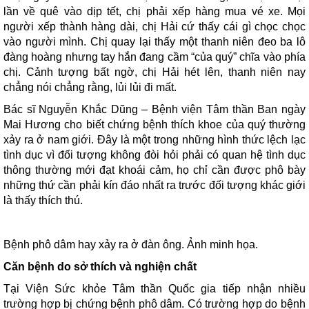
lần về quê vào dịp tết, chị phải xếp hàng mua vé xe. Mọi
người xếp thành hàng dài, chị Hải cứ thấy cái gì chọc chọc
vào người mình. Chị quay lại thấy một thanh niên đeo ba lô
đàng hoàng nhưng tay hắn đang cầm “của quý” chĩa vào phía
chị. Cảnh tượng bất ngờ, chị Hải hét lên, thanh niên nay
chẳng nói chẳng rằng, lủi lủi đi mất.
Bác sĩ Nguyễn Khắc Dũng – Bệnh viện Tâm thần Ban ngày
Mai Hương cho biết chứng bệnh thích khoe của quý thường
xảy ra ở nam giới. Đây là một trong những hình thức lệch lạc
tình dục vì đối tượng không đòi hỏi phải có quan hệ tình dục
thông thường mới đạt khoái cảm, họ chỉ cần được phô bày
những thứ cần phải kín đáo nhất ra trước đối tượng khác giới
là thấy thích thú.
Bệnh phô dâm hay xảy ra ở đàn ông. Ảnh minh họa.
Căn bệnh do sở thích và nghiện chất
Tại Viện Sức khỏe Tâm thần Quốc gia tiếp nhận nhiều
trường hợp bị
chứng bệnh phô dâm
. Có trường hợp do bệnh