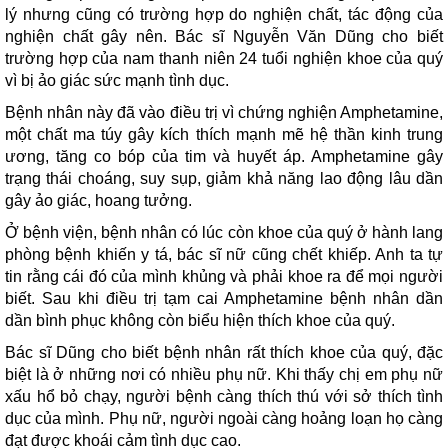
lý nhưng cũng có trường hợp do nghiện chất, tác động của
nghiện chất gây nên. Bác sĩ Nguyễn Văn Dũng cho biết
trường hợp của nam thanh niên 24 tuổi nghiện khoe của quý
vì bị ảo giác sức mạnh tình dục.
Bệnh nhân này đã vào điều trị vì chứng nghiện Amphetamine,
một chất ma túy gây kích thích mạnh mẽ hệ thần kinh trung
ương, tăng co bóp của tim và huyết áp. Amphetamine gây
trạng thái choáng, suy sụp, giảm khả năng lao động lâu dần
gây ảo giác, hoang tưởng.
Ở bệnh viện, bệnh nhân có lúc còn khoe của quý ở hành lang
phòng bệnh khiến y tá, bác sĩ nữ cũng chết khiếp. Anh ta tự
tin rằng cái đó của mình khủng và phải khoe ra để mọi người
biết. Sau khi điều trị tạm cai Amphetamine bệnh nhân dần
dần bình phục không còn biểu hiện thích khoe của quý.
Bác sĩ Dũng cho biết bệnh nhân rất thích khoe của quý, đặc
biệt là ở những nơi có nhiều phụ nữ. Khi thấy chị em phụ nữ
xấu hổ bỏ chạy, người bệnh càng thích thú với sở thích tình
dục của mình. Phụ nữ, người ngoài càng hoảng loạn họ càng
đạt được khoái cảm tình dục cao.