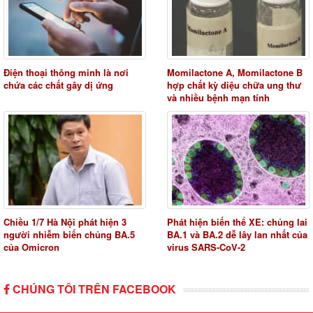
Điện thoại thông minh là nơi
Momilactone A, Momilactone B
chứa các chất gây dị ứng
hợp chất kỳ diệu chữa ung thư
và nhiều bệnh mạn tính
Chiều 1/7 Hà Nội phát hiện 3
Phát hiện biến thể XE: chủng lai
người nhiễm biến chủng BA.5
BA.1 và BA.2 dễ lây lan nhất của
của Omicron
virus SARS-CoV-2
CHÚNG TÔI TRÊN FACEBOOK