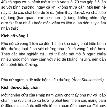
40) có nguy cơ bị bệnh mất trí nhớ vào tuổi 70 cao gấp 3,6 lần
so với bình thường, ngay cả khi không thừa cân. Mối liên hệ
này là do các chất béo dưới da (nhìn thấy được), và chất béo
nội tạng (bao quanh các cơ quan nội tạng, không nhìn thấy
được) tiết ra nhiều hoóc môn viêm có liên quan đến suy giảm
nhận thức.
Kích cỡ vòng 1
Phụ nữ có vòng 1 lớn có đến 1,5 lần khả năng phát triển bệnh
tiểu đường loại 2 so với những phụ nữ có vòng 1 nhỏ hơn.
Theo các nhà nghiên cứu, có thể các mô mỡ ở ngực chứa
nhiều hoóc môn nhạy cảm với việc đề kháng insulin, nên dẫn
đến bệnh tiểu đường.
Phụ nữ ngực to dễ mắc bệnh tiểu đường (
Ảnh: Shutterstock)
Kích thước bắp chân
Một nghiên cứu của Pháp năm 2009 cho thấy phụ nữ với bắp
chân nhỏ (33 cm) có xu hướng phát triển thêm các mảng bám
ở động mạch cảnh, một yếu tố liên quan đến nguy cơ đột quỵ.