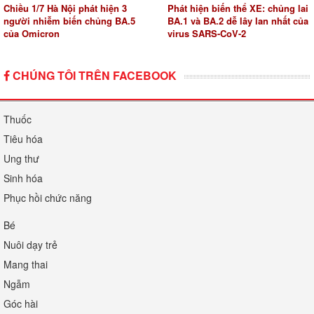
Chiều 1/7 Hà Nội phát hiện 3
Phát hiện biến thể XE: chủng lai
người nhiễm biến chủng BA.5
BA.1 và BA.2 dễ lây lan nhất của
của Omicron
virus SARS-CoV-2
CHÚNG TÔI TRÊN FACEBOOK
Thuốc
Tiêu hóa
Ung thư
Sinh hóa
Phục hồi chức năng
Bé
Nuôi dạy trẻ
Mang thai
Ngẫm
Góc hài