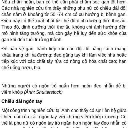
Nếu chân ngắn, bạn có thể cần phải chăm sóc gan tốt hơn.
Các nhà nghiên cứu tìm thấy những phụ nữ có chiều dài đôi
chân nằm ở khoảng từ 50 -74 cm có xu hướng bị bệnh gan.
Điều này có thể xuất phát từ chế độ dinh dưỡng thời thơ ấu.
Theo đó, dinh dưỡng thời thơ ấu không chỉ ảnh hưởng đến
mô hình tăng trưởng, mà còn gây hệ lụy đến sức khỏe của
gan khi đến tuổi trưởng thành.
Để bảo vệ gan, tránh tiếp xúc các độc tố bằng cách mang
khẩu trang khi ra đường; đeo găng tay khi làm việc nhà hoặc
tiếp xúc với các chất tẩy rửa có nồng độ hóa chất cao; hạn
chế uống rượu, bia.
Những người có ngón trỏ ngắn hơn ngón đeo nhẫn dễ bị
viêm khớp
(Ảnh: Shutterstock)
Chiều dài ngón tay
Một công trình nghiên cứu tại Anh cho thấy có sự liên hệ giữa
chiều dài của các ngón tay với chứng viêm khớp xương. Cụ
thể là phụ nữ có ngón tay trỏ ngắn hơn ngón tay đeo nhẫn có