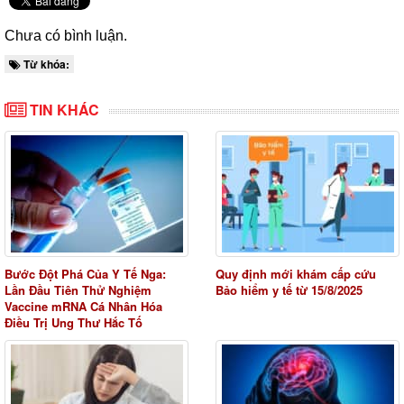
Chưa có bình luận.
Từ khóa:
TIN KHÁC
Bước Đột Phá Của Y Tế Nga:
Quy định mới khám cấp cứu
Lần Đầu Tiên Thử Nghiệm
Bảo hiểm y tế từ 15/8/2025
Vaccine mRNA Cá Nhân Hóa
Điều Trị Ung Thư Hắc Tố