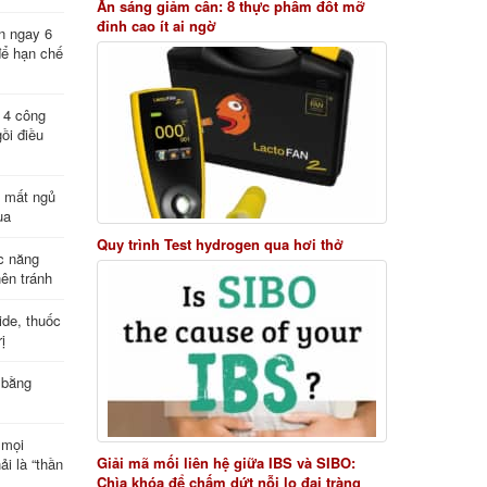
Ăn sáng giảm cân: 8 thực phẩm đốt mỡ
đỉnh cao ít ai ngờ
n ngay 6
để hạn chế
: 4 công
ồi điều
ị mất ngủ
ua
Quy trình Test hydrogen qua hơi thở
c năng
nên tránh
de, thuốc
ị
 bằng
 mọi
Giải mã mối liên hệ giữa IBS và SIBO:
ải là “thần
Chìa khóa để chấm dứt nỗi lo đại tràng