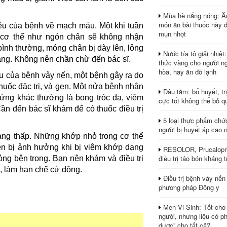
Mùa hè nắng nóng: Ă
món ăn bài thuốc này 
iệu của bệnh về mạch máu. Một khi tuần
mụn nhọt
 cơ thể như ngón chân sẽ không nhận
nh thường, móng chân bị dày lên, lông
Nước tía tô giải nhiệt
áng. Không nên chần chừ đến bác sĩ.
thức vàng cho người ng
hòa, hay ăn đồ lạnh
ệu của bệnh vảy nến, một bệnh gây ra do
huốc đặc trị, và gen. Một nửa bệnh nhân
Dâu tằm: bổ huyết, tr
hứng khác thường là bong tróc da, viêm
cực tốt không thể bỏ q
ần đến bác sĩ khám để có thuốc điều trị
5 loại thực phẩm chứ
người bị huyết áp cao 
ạng thấp. Những khớp nhỏ trong cơ thể
ên bị ảnh hưởng khi bị viêm khớp dạng
RESOLOR, Prucalopri
điều trị táo bón kháng tr
ỏng bên trong. Bạn nên khám và điều trị
, làm hạn chế cử động.
Điều trị bệnh vảy nến
phương pháp Đông y
Men Vi Sinh: Tốt cho
người, nhưng liệu có ph
dược” cho tất cả?