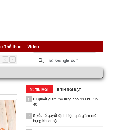
c Thể thao
Video
5 nguồn đạm vàng giúp trẻ hóa tế bào, bảo vệ sức khỏe toàn 
TIN MỚI
TIN NỔI BẬT
Bí quyết giảm mỡ lưng cho phụ nữ tuổi
1
40
5 yếu tố quyết định hiệu quả giảm mỡ
2
bụng khi đi bộ