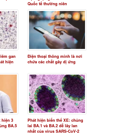
Quốc tế thường niên
viêm gan
Điện thoại thông minh là nơi
át hiện
chứa các chất gây dị ứng
 hiện 3
Phát hiện biến thể XE: chủng
ủng BA.5
lai BA.1 và BA.2 dễ lây lan
nhất của virus SARS-CoV-2