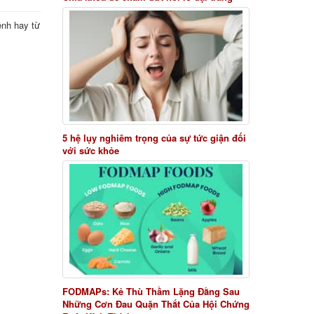
ệnh hay từ
5 hệ lụy nghiêm trọng của sự tức giận đối
với sức khỏe
FODMAPs: Kẻ Thù Thầm Lặng Đằng Sau
Những Cơn Đau Quặn Thắt Của Hội Chứng