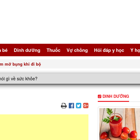
à bé
Dinh dưỡng
Thuốc
Vợ chồng
Hỏi đáp y học
Y họ
gười bị tăng huyết áp
ói gì về sức khỏe?
DINH DƯỠNG