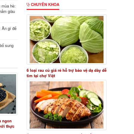
CHUYÊN KHOA
g mùa hè:
hẩm giàu
: Ăn gì để
i bổ sung
6 loại rau củ giá rẻ hỗ trợ bảo vệ dạ dày dễ
tìm tại chợ Việt
ủ ngon
với thực