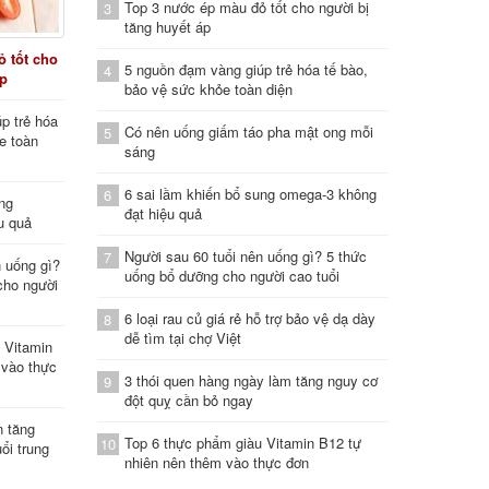
Top 3 nước ép màu đỏ tốt cho người bị
3
tăng huyết áp
 tốt cho
5 nguồn đạm vàng giúp trẻ hóa tế bào,
4
áp
bảo vệ sức khỏe toàn diện
p trẻ hóa
Có nên uống giấm táo pha mật ong mỗi
5
e toàn
sáng
6 sai lầm khiến bổ sung omega-3 không
6
ung
đạt hiệu quả
u quả
Người sau 60 tuổi nên uống gì? 5 thức
7
n uống gì?
uống bổ dưỡng cho người cao tuổi
cho người
6 loại rau củ giá rẻ hỗ trợ bảo vệ dạ dày
8
dễ tìm tại chợ Việt
 Vitamin
 vào thực
3 thói quen hàng ngày làm tăng nguy cơ
9
đột quỵ cần bỏ ngay
n tăng
Top 6 thực phẩm giàu Vitamin B12 tự
10
ổi trung
nhiên nên thêm vào thực đơn