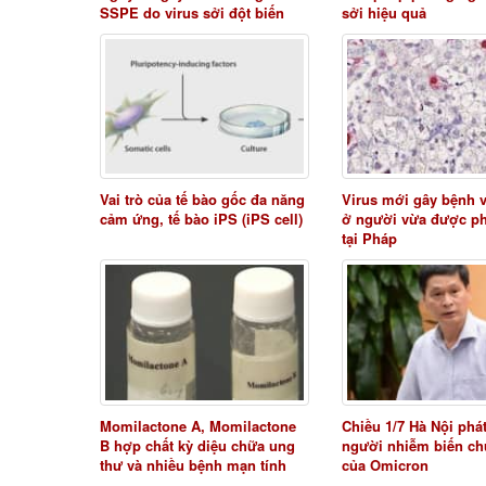
SSPE do virus sởi đột biến
sởi hiệu quả
Vai trò của tế bào gốc đa năng
Virus mới gây bệnh 
cảm ứng, tế bào iPS (iPS cell)
ở người vừa được ph
tại Pháp
Momilactone A, Momilactone
Chiều 1/7 Hà Nội phát
B hợp chất kỳ diệu chữa ung
người nhiễm biến ch
thư và nhiều bệnh mạn tính
của Omicron