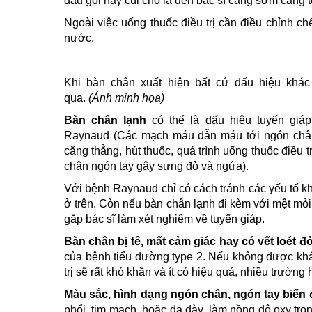
đầu gối hay cùi chỏ là đến bác sĩ càng sớm càng t
Ngoài việc uống thuốc điều trị cần điều chỉnh c
nước.
Khi bàn chân xuất hiện bất cứ dấu hiệu khá
qua.
(Ảnh minh họa)
Bàn chân lạnh
có thể là dấu hiệu tuyến giá
Raynaud (Các mạch máu dẫn máu tới ngón chân
căng thẳng, hút thuốc, quá trình uống thuốc điều
chân ngón tay gây sưng đỏ và ngứa).
Với bệnh Raynaud chỉ có cách tránh các yếu tố 
ở trên. Còn nếu bàn chân lạnh đi kèm với mệt mỏi
gặp bác sĩ làm xét nghiệm về tuyến giáp.
Bàn chân bị tê, mất cảm giác hay có vết loét đ
của bệnh tiểu đường type 2. Nếu không được khám
trị sẽ rất khó khăn và ít có hiệu quả, nhiều trường
Màu sắc, hình dạng ngón chân, ngón tay biến 
phổi, tim mạch, hoặc dạ dày, làm nồng độ oxy tro