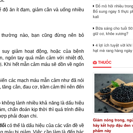
ốt.
Đổ mồ hôi nhiều tron
hế độ ăn ít đạm, giảm cân và uống nhiều
Bổ sung ngay 5 thực p
kali
Bữa sáng cho tuổi 50
giữ cơ, khỏe xương?
c thường nào, bạn cũng đừng nên bỏ
4 lợi ích tuyệt vời kh
hạt mè rang hàng ngày
p suy giảm hoạt động, hoặc của bệnh
, ngón tay quá mẫn cảm với nhiệt độ,
THUỐC
 trị. Khi hết mẫn cảm máu sẽ dồn về ngón
khiến các mạch máu mẫn cảm như đã nói
, tăng cân, đau cơ, trầm cảm thì nên đến
ỏ
không lành nhiều khả năng là dấu hiệu
, chẩn đoán kịp thời thì quá trình điều
 hợp phải đoạn chi.
Giảm nóng trong, ng
hãy kết hợp đậu đen 
đổi
có thể là dấu hiệu của các vấn đề về
phẩm này
ng máu bị giảm. Việc cần làm là đến bác