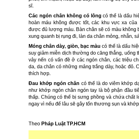
sĩ.
Các ngón chân không có lông
có thể là dấu h
hoàn máu không được tốt, các khu vực xa của
được đủ lượng máu. Bàn chân sẽ có màu không bì
xung quanh bị rụng đi, làn da chân mỏng, nhẵn, s
Móng chân dày, giòn, bạc màu
có thể là dấu hi
suy giảm miễn dịch thường do căng thẳng, uống t
vảy nến có vấn đề ở các ngón chân, các triệu c
da, da chân có những mảng trắng dày, hoặc đỏ. C
thích hợp.
Đau khớp ngón chân
có thể là do viêm khớp d
như khớp ngón chân ngón tay là bộ phận đầu ti
thấp. Chúng có thể bị sưng phồng và chứa chất l
ngay vì nếu để lâu sẽ gây tổn thương sụn và khớp
Theo
Pháp Luật TP.HCM