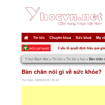
Tin tức
Chuyên khoa
Sức khoẻ
Mẹ v
Top 3 nước ép màu đỏ tốt cho n
MỚI CẬP NHẬT
Y học Bạch Mai
»
Tin tức
»
Tin tức y học
»
Bàn chân n
Bàn chân nói gì về sức khỏe?
Thứ Năm,
10/09/2015
|
06:40