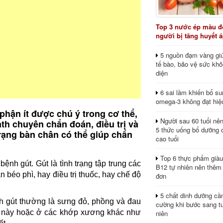
Top 3 nước ép màu đỏ
người bị tăng huyết 
5 nguồn đạm vàng giú
tế bào, bảo vệ sức khỏ
diện
6 sai lầm khiến bổ s
omega-3 không đạt hiệ
phận ít được chú ý trong cơ thể,
Người sau 60 tuổi nê
th chuyên chẩn đoán, điều trị và
5 thức uống bổ dưỡng 
rạng bàn chân có thể giúp chẩn
cao tuổi
Top 6 thực phẩm giàu
bệnh gút. Gút là tình trạng tập trung các
B12 tự nhiên nên thêm
n béo phì, hay điều trị thuốc, hay chế độ
đơn
5 chất dinh dưỡng cầ
h gút thường là sưng đỏ, phồng và đau
cường khi bước sang tu
ng này hoặc ở các khớp xương khác như
niên