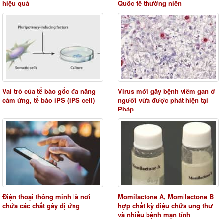
hiệu quả
Quốc tế thường niên
Vai trò của tế bào gốc đa năng
Virus mới gây bệnh viêm gan ở
cảm ứng, tế bào iPS (iPS cell)
người vừa được phát hiện tại
Pháp
Điện thoại thông minh là nơi
Momilactone A, Momilactone B
chứa các chất gây dị ứng
hợp chất kỳ diệu chữa ung thư
và nhiều bệnh mạn tính