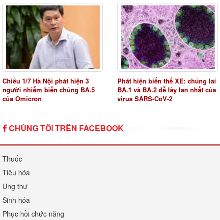
Chiều 1/7 Hà Nội phát hiện 3
Phát hiện biến thể XE: chủng lai
người nhiễm biến chủng BA.5
BA.1 và BA.2 dễ lây lan nhất của
của Omicron
virus SARS-CoV-2
CHÚNG TÔI TRÊN FACEBOOK
Thuốc
Tiêu hóa
Ung thư
Sinh hóa
Phục hồi chức năng