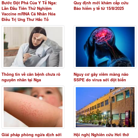
Bước Đột Phá Của Y Tế Nga:
Quy định mới khám cấp cứu
Lần Đầu Tiên Thử Nghiệm
Bảo hiểm y tế từ 15/8/2025
Vaccine mRNA Cá Nhân Hóa
Điều Trị Ung Thư Hắc Tố
Thông tin về căn bệnh chưa rõ
Nguy cơ gây viêm màng não
nguyên nhân tại Nga
SSPE do virus sởi đột biến
Giải pháp phòng ngừa dịch sởi
Hội nghị Nghiên cứu Hơi thở