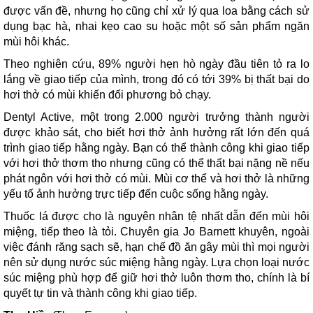
được vấn đề, nhưng họ cũng chỉ xử lý qua loa bằng cách sử
dụng bạc hà, nhai kẹo cao su hoặc một số sản phẩm ngăn
mùi hôi khác.
Theo nghiên cứu, 89% người hẹn hò ngày đầu tiên tỏ ra lo
lắng về giao tiếp của mình, trong đó có tới 39% bị thất bại do
hơi thở có mùi khiến đối phương bỏ chạy.
Dentyl Active, một trong 2.000 người trưởng thành người
được khảo sát, cho biết hơi thở ảnh hưởng rất lớn đến quá
trình giao tiếp hằng ngày. Bạn có thể thành công khi giao tiếp
với hơi thở thơm tho nhưng cũng có thể thất bại nặng nề nếu
phát ngôn với hơi thở có mùi. Mùi cơ thể và hơi thở là những
yếu tố ảnh hưởng trực tiếp đến cuộc sống hằng ngày.
Thuốc lá được cho là nguyên nhân tệ nhất dẫn đến mùi hôi
miệng, tiếp theo là tỏi. Chuyên gia Jo Barnett khuyên, ngoài
việc đánh răng sạch sẽ, hạn chế đồ ăn gây mùi thì mọi người
nên sử dụng nước súc miệng hằng ngày. Lựa chọn loại nước
súc miệng phù hợp để giữ hơi thở luôn thơm tho, chính là bí
quyết tự tin và thành công khi giao tiếp.