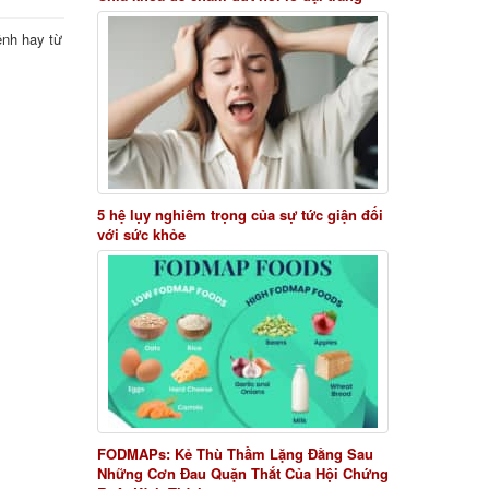
ệnh hay từ
5 hệ lụy nghiêm trọng của sự tức giận đối
với sức khỏe
FODMAPs: Kẻ Thù Thầm Lặng Đằng Sau
Những Cơn Đau Quặn Thắt Của Hội Chứng