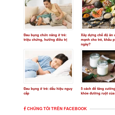
Đau bụng chức năng ở trẻ:
Xây dựng chế độ ăn 
triệu chứng, hướng điều trị
mạnh cho trẻ, khẩu 
ngày?
Đau bụng ở trẻ: dấu hiệu nguy
5 cách để tăng cườn
cấp
khỏe đường ruột của 
CHÚNG TÔI TRÊN FACEBOOK