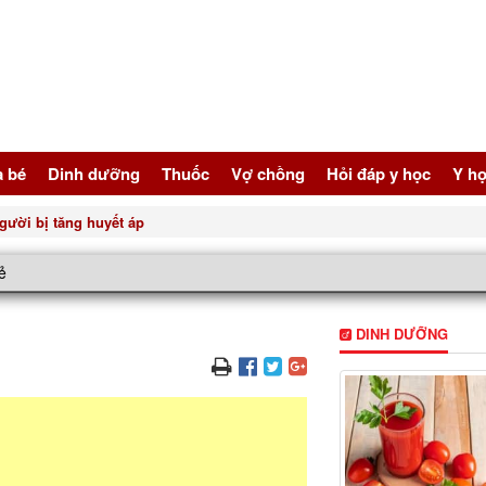
à bé
Dinh dưỡng
Thuốc
Vợ chồng
Hỏi đáp y học
Y họ
gười bị tăng huyết áp
ẻ
DINH DƯỠNG