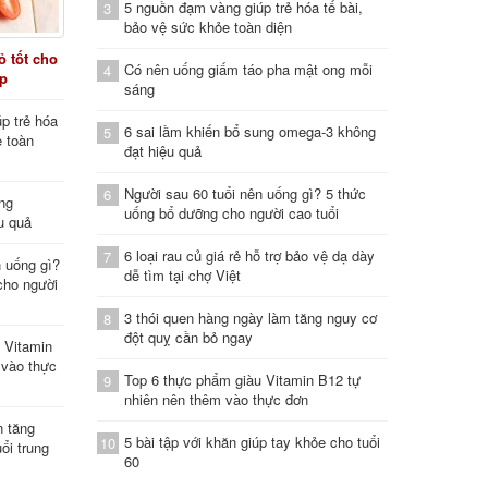
5 nguồn đạm vàng giúp trẻ hóa tế bài,
3
bảo vệ sức khỏe toàn diện
 tốt cho
Có nên uống giấm táo pha mật ong mỗi
4
áp
sáng
p trẻ hóa
6 sai lầm khiến bổ sung omega-3 không
5
e toàn
đạt hiệu quả
Người sau 60 tuổi nên uống gì? 5 thức
6
ung
uống bổ dưỡng cho người cao tuổi
u quả
6 loại rau củ giá rẻ hỗ trợ bảo vệ dạ dày
7
n uống gì?
dễ tìm tại chợ Việt
cho người
3 thói quen hàng ngày làm tăng nguy cơ
8
đột quỵ cần bỏ ngay
 Vitamin
 vào thực
Top 6 thực phẩm giàu Vitamin B12 tự
9
nhiên nên thêm vào thực đơn
n tăng
5 bài tập với khăn giúp tay khỏe cho tuổi
10
ổi trung
60