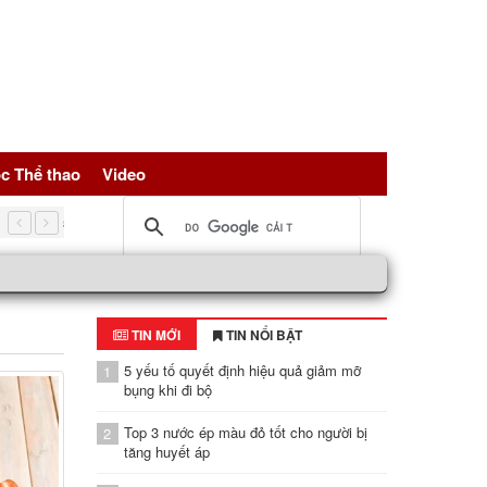
c Thể thao
Video
5 nguồn đạm vàng giúp trẻ hóa tế bài, bảo vệ sức khỏe toàn d
TIN MỚI
TIN NỔI BẬT
5 yếu tố quyết định hiệu quả giảm mỡ
1
bụng khi đi bộ
Top 3 nước ép màu đỏ tốt cho người bị
2
tăng huyết áp