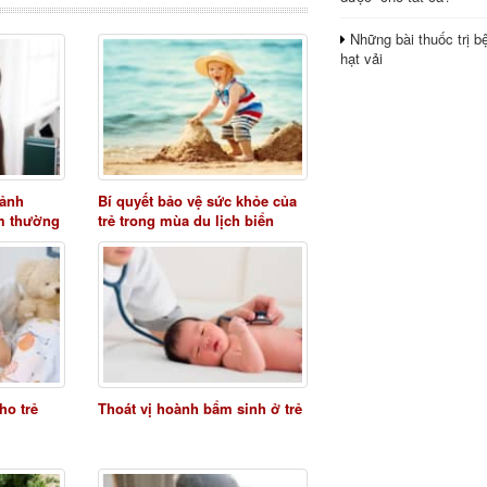
Những bài thuốc trị b
hạt vải
 ảnh
Bí quyết bảo vệ sức khỏe của
m thường
trẻ trong mùa du lịch biển
ho trẻ
Thoát vị hoành bẩm sinh ở trẻ