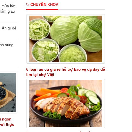
CHUYÊN KHOA
g mùa hè:
hẩm giàu
: Ăn gì để
i bổ sung
6 loại rau củ giá rẻ hỗ trợ bảo vệ dạ dày dễ
tìm tại chợ Việt
ủ ngon
với thực