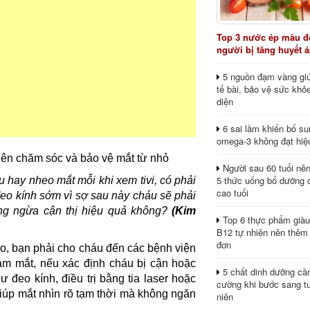
Top 3 nước ép màu đỏ
người bị tăng huyết 
5 nguồn đạm vàng giú
tế bài, bảo vệ sức khỏ
diện
6 sai lầm khiến bổ s
omega-3 không đạt hiệ
 nên chăm sóc và bảo vệ mắt từ nhỏ
Người sau 60 tuổi nê
5 thức uống bổ dưỡng 
 hay nheo mắt mỗi khi xem tivi, có phải
cao tuổi
eo kính sớm vì sợ sau này cháu sẽ phải
òng ngừa cận thị hiệu quả không?
(Kim
Top 6 thực phẩm giàu
B12 tự nhiên nên thêm
đơn
ào, bạn phải cho cháu đến các bệnh viện
hám mắt, nếu xác định cháu bị cận hoặc
5 chất dinh dưỡng cầ
ư đeo kính, điều trị bằng tia laser hoặc
cường khi bước sang tu
giúp mắt nhìn rõ tạm thời mà không ngăn
niên