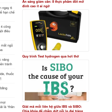
Ăn sáng giảm cân: 8 thực phẩm đốt mỡ
đỉnh cao ít ai ngờ
n ngay 6
để hạn chế
: 4 công
ồi điều
ị mất ngủ
ua
Quy trình Test hydrogen qua hơi thở
c năng
nên tránh
de, thuốc
ị
 bằng
 mọi
Giải mã mối liên hệ giữa IBS và SIBO:
ải là “thần
Chìa khóa để chấm dứt nỗi lo đại tràng