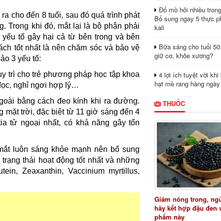
Đổ mồ hôi nhiều tron
 ra cho đến 8 tuổi, sau đó quá trình phát
Bổ sung ngay 5 thực p
g. Trong khi đó, mắt lại là bộ phận phải
kali
c yếu tố gây hại cả từ bên trong và bên
Bữa sáng cho tuổi 50
cách tốt nhất là nên chăm sóc và bảo vệ
giữ cơ, khỏe xương?
ảo 3 yếu tố:
4 lợi ích tuyệt vời kh
uy trì cho trẻ phương pháp học tập khoa
hạt mè rang hàng ngày
đọc, nghỉ ngơi hợp lý…
goài bằng cách đeo kính khi ra đường.
THUỐC
g mặt trời, đặc biệt từ 11 giờ sáng đến 4
tia tử ngoại nhất, có khả năng gây tổn
ể mắt luôn sáng khỏe mạnh nên bổ sung
trạng thái hoạt động tốt nhất và những
ein, Zeaxanthin, Vaccinium myrtillus,
Giảm nóng trong, ng
hãy kết hợp đậu đen 
phẩm này