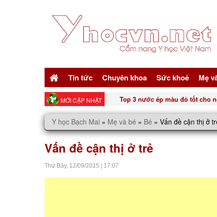
Tin tức
Chuyên khoa
Sức khoẻ
Mẹ v
Top 3 nước ép màu đỏ tốt cho n
MỚI CẬP NHẬT
Y học Bạch Mai
»
Mẹ và bé
»
Bé
»
Vấn đề cận thị ở tr
Vấn đề cận thị ở trẻ
Thứ Bảy,
12/09/2015
|
17:07