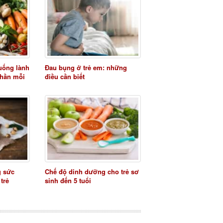
uống lành
Đau bụng ở trẻ em: những
phần mỗi
điều cần biết
g sức
Chế độ dinh dưỡng cho trẻ sơ
trẻ
sinh đến 5 tuổi