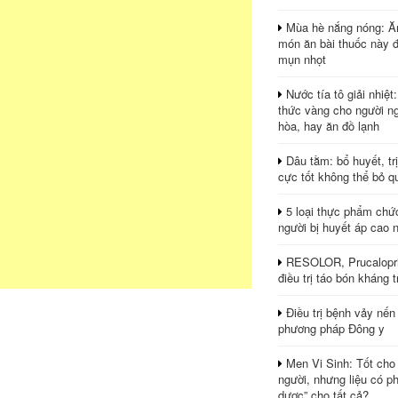
Mùa hè nắng nóng: Ă
món ăn bài thuốc này 
mụn nhọt
Nước tía tô giải nhiệt
thức vàng cho người ng
hòa, hay ăn đồ lạnh
Dâu tằm: bổ huyết, tr
cực tốt không thể bỏ q
5 loại thực phẩm chứ
người bị huyết áp cao 
RESOLOR, Prucalopri
điều trị táo bón kháng tr
Điều trị bệnh vảy nến
phương pháp Đông y
Men Vi Sinh: Tốt cho
người, nhưng liệu có ph
dược” cho tất cả?