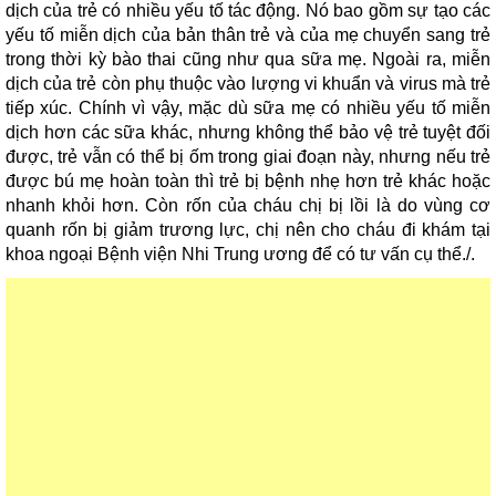
dịch của trẻ có nhiều yếu tố tác động. Nó bao gồm sự tạo các
yếu tố miễn dịch của bản thân trẻ và của mẹ chuyển sang trẻ
trong thời kỳ bào thai cũng như qua sữa mẹ. Ngoài ra, miễn
dịch của trẻ còn phụ thuộc vào lượng vi khuẩn và virus mà trẻ
tiếp xúc. Chính vì vậy, mặc dù sữa mẹ có nhiều yếu tố miễn
dịch hơn các sữa khác, nhưng không thể bảo vệ trẻ tuyệt đối
được, trẻ vẫn có thể bị ốm trong giai đoạn này, nhưng nếu trẻ
được bú mẹ hoàn toàn thì trẻ bị bệnh nhẹ hơn trẻ khác hoặc
nhanh khỏi hơn. Còn rốn của cháu chị bị lồi là do vùng cơ
quanh rốn bị giảm trương lực, chị nên cho cháu đi khám tại
khoa ngoại Bệnh viện Nhi Trung ương để có tư vấn cụ thể./.