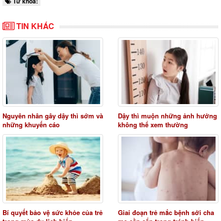
Từ khóa:
TIN KHÁC
Nguyên nhân gây dậy thì sớm và
Dậy thì muộn những ảnh hưởng
những khuyến cáo
không thể xem thường
Bí quyết bảo vệ sức khỏe của trẻ
Giai đoạn trẻ mắc bệnh sởi cha