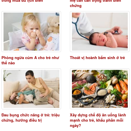
trong mùa du lịch biển
mẹ cần cẩn trọng tránh biến
chứng
Phòng ngừa cúm A cho trẻ như
Thoát vị hoành bẩm sinh ở trẻ
thế nào
Đau bụng chức năng ở trẻ: triệu
Xây dựng chế độ ăn uống lành
chứng, hướng điều trị
mạnh cho trẻ, khẩu phần mỗi
ngày?