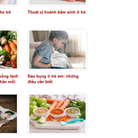
ho trẻ
Thoát vị hoành bẩm sinh ở trẻ
uống lành
Đau bụng ở trẻ em: những
phần mỗi
điều cần biết