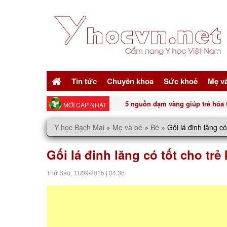
Tin tức
Chuyên khoa
Sức khoẻ
Mẹ v
5 nguồn đạm vàng giúp trẻ hóa t
MỚI CẬP NHẬT
Y học Bạch Mai
»
Mẹ và bé
»
Bé
»
Gối lá đinh lăng c
Gối lá đinh lăng có tốt cho tr
Thứ Sáu,
11/09/2015
|
04:36