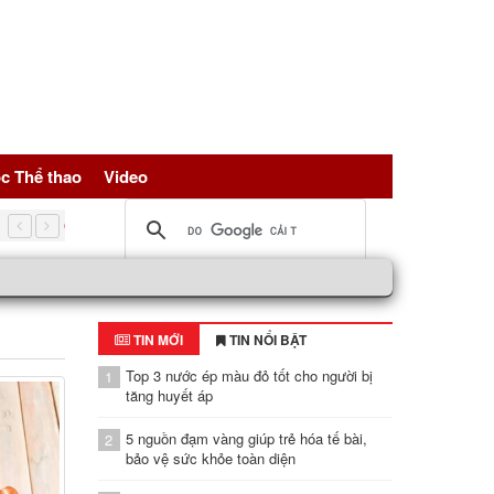
c Thể thao
Video
Có nên uống giấm táo pha mật ong mỗi sáng
TIN MỚI
TIN NỔI BẬT
Top 3 nước ép màu đỏ tốt cho người bị
1
tăng huyết áp
5 nguồn đạm vàng giúp trẻ hóa tế bài,
2
bảo vệ sức khỏe toàn diện