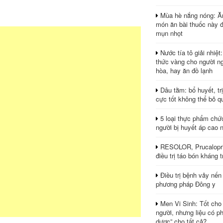
Mùa hè nắng nóng: Ă
món ăn bài thuốc này 
mụn nhọt
Nước tía tô giải nhiệt
thức vàng cho người ng
hòa, hay ăn đồ lạnh
Dâu tằm: bổ huyết, tr
cực tốt không thể bỏ q
5 loại thực phẩm chứ
người bị huyết áp cao 
RESOLOR, Prucalopri
điều trị táo bón kháng tr
Điều trị bệnh vảy nến
phương pháp Đông y
Men Vi Sinh: Tốt cho
người, nhưng liệu có ph
dược” cho tất cả?