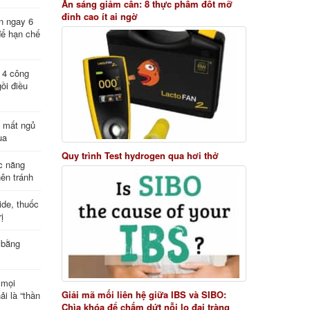
Ăn sáng giảm cân: 8 thực phẩm đốt mỡ
đỉnh cao ít ai ngờ
n ngay 6
để hạn chế
: 4 công
ồi điều
ị mất ngủ
ua
Quy trình Test hydrogen qua hơi thở
c năng
nên tránh
de, thuốc
ị
 bằng
 mọi
Giải mã mối liên hệ giữa IBS và SIBO:
ải là “thần
Chìa khóa để chấm dứt nỗi lo đại tràng