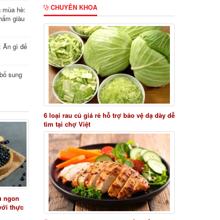
CHUYÊN KHOA
g mùa hè:
hẩm giàu
: Ăn gì để
i bổ sung
6 loại rau củ giá rẻ hỗ trợ bảo vệ dạ dày dễ
tìm tại chợ Việt
ủ ngon
với thực