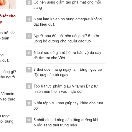
Có nên uống giấm táo pha mật ong mỗi
3
sáng
 tốt cho
6 sai lầm khiến bổ sung omega-3 không
4
áp
đạt hiệu quả
p trẻ hóa
Người sau 60 tuổi nên uống gì? 5 thức
5
e toàn
uống bổ dưỡng cho người cao tuổi
6 loại rau củ giá rẻ hỗ trợ bảo vệ dạ dày
6
ung
dễ tìm tại chợ Việt
u quả
3 thói quen hàng ngày làm tăng nguy cơ
7
n uống gì?
đột quỵ cần bỏ ngay
cho người
Top 6 thực phẩm giàu Vitamin B12 tự
8
nhiên nên thêm vào thực đơn
 Vitamin
 vào thực
5 bài tập với khăn giúp tay khỏe cho tuổi
9
60
n tăng
5 chất dinh dưỡng cần tăng cường khi
10
ổi trung
bước sang tuổi trung niên