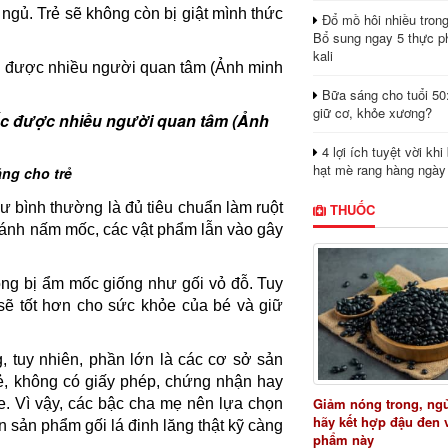
 ngủ. Trẻ sẽ không còn bị giật mình thức
Đổ mồ hôi nhiều tron
Bổ sung ngay 5 thực p
kali
Bữa sáng cho tuổi 50
giữ cơ, khỏe xương?
 mắc được nhiều người quan tâm (Ảnh
4 lợi ích tuyệt vời kh
hạt mè rang hàng ngày
ăng cho trẻ
ư bình thường là đủ tiêu chuẩn làm ruột
THUỐC
 tránh nấm mốc, các vật phẩm lẫn vào gây
ông bị ẩm mốc giống như gối vỏ đỗ. Tuy
 sẽ tốt hơn cho sức khỏe của bé và giữ
g, tuy nhiên, phần lớn là các cơ sở sản
lẻ, không có giấy phép, chứng nhận hay
Giảm nóng trong, ng
e. Vì vậy, các bậc cha mẹ nên lựa chọn
hãy kết hợp đậu đen 
n sản phẩm gối lá đinh lăng thật kỹ càng
phẩm này