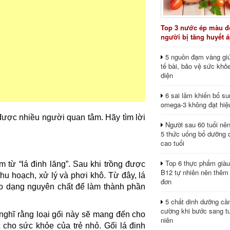
Top 3 nước ép màu đỏ
người bị tăng huyết 
5 nguồn đạm vàng giú
tế bài, bảo vệ sức khỏ
diện
6 sai lầm khiến bổ s
omega-3 không đạt hiệ
c được nhiều người quan tâm. Hãy tìm lời
Người sau 60 tuổi nê
5 thức uống bổ dưỡng 
cao tuổi
Top 6 thực phẩm giàu
àm từ “lá đinh lăng”. Sau khi trồng được
B12 tự nhiên nên thêm
thu hoạch, xử lý và phơi khô. Từ đây, lá
đơn
eo dạng nguyên chất để làm thành phần
5 chất dinh dưỡng cầ
cường khi bước sang tu
 nghĩ rằng loại gối này sẽ mang đến cho
niên
ốt cho sức khỏe của trẻ nhỏ. Gối lá đinh