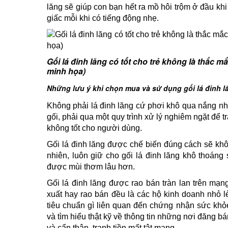
lăng sẽ giúp con bạn hết ra mồ hôi trộm ở đầu khi
giấc mỗi khi có tiếng động nhẹ.
Gối lá đinh lăng có tốt cho trẻ không là thắc
minh họa)
Những lưu ý khi chọn mua và sử dụng gối lá đinh l
Không phải lá đinh lăng cứ phơi khô qua nắng nh
gối, phải qua một quy trình xử lý nghiêm ngặt để
không tốt cho người dùng.
Gối lá đinh lăng được chế biến đúng cách sẽ kh
nhiên, luôn giữ cho gối lá đinh lăng khô thoáng
được mùi thơm lâu hơn.
Gối lá đinh lăng được rao bán tràn lan trên mạn
xuất hay rao bán đều là các hộ kinh doanh nhỏ 
tiêu chuẩn gì liên quan đến chứng nhận sức khỏ
và tìm hiểu thật kỹ về thông tin những nơi đăng bá
và cẩn thận, tranh tiền mất tật mang.