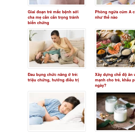
Giai đoạn trẻ mắc bệnh sởi
Phòng ngừa cúm A c
cha mẹ cần cẩn trọng tránh
như thế nào
biến chứng
Đau bụng chức năng ở trẻ:
Xây dựng chế độ ăn 
triệu chứng, hướng điều trị
mạnh cho trẻ, khẩu 
ngày?