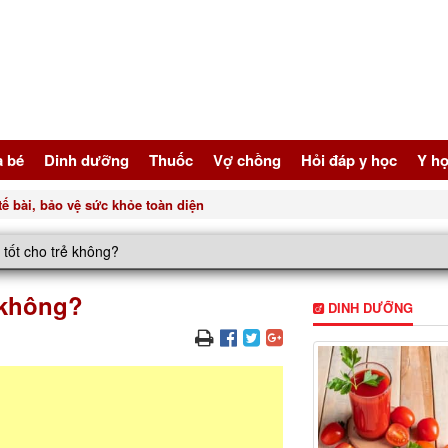
à bé
Dinh dưỡng
Thuốc
Vợ chồng
Hỏi đáp y học
Y họ
ế bài, bảo vệ sức khỏe toàn diện
ó tốt cho trẻ không?
ẻ không?
DINH DƯỠNG