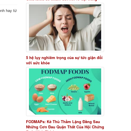
ệnh hay từ
5 hệ lụy nghiêm trọng của sự tức giận đối
với sức khỏe
FODMAPs: Kẻ Thù Thầm Lặng Đằng Sau
Những Cơn Đau Quặn Thắt Của Hội Chứng