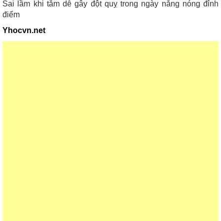
Sai lầm khi tắm dễ gây đột quỵ trong ngày nắng nóng đỉnh
điểm
Yhocvn.net