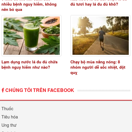
nhiều bệnh nguy hiểm, không
đủ tươi hay lá đu đủ khô?
nên bỏ qua
Lạm dụng nước lá đu đủ chữa
Chạy bộ mùa nắng nóng: 8
bệnh nguy hiểm như nào?
nhóm người dễ sốc nhiệt, đột
quỵ
CHÚNG TÔI TRÊN FACEBOOK
Thuốc
Tiêu hóa
Ung thư