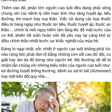
Thêm vào đó, phần lớn người cao tuổi đều đang phải sống
chung với các bệnh lý nền mạn tính như tăng huyết áp, tiểu
đường, tim mạch hay suy thận. Việc sử dụng các loại thuốc
điều trị hàng ngày như thuốc lợi tiểu, thuốc huyết áp, thuốc an
thần… chính là mối nguy hiểm làm tăng tốc độ mất nước của
cơ thể, khiến hệ tuần hoàn vốn đã yếu nay lại càng khó tự
điều chỉnh thân nhiệt trước sự khắc nghiệt của mùa hè.
Đáng lo ngại nhất, sốc nhiệt ở người cao tuổi không phải lúc
nào cũng bộc phát rầm rộ bằng những cơn sốt cao dữ dội, co
giật hay làn da đỏ bừng như người trẻ. Mà thường rất dễ bị
nhầm lẫn chúng với những biểu hiện của người cao tuổi như:
tụt đường huyết thông thường, bệnh sa sút trí tuệ (Alzheimer)
hay một trận đột quỵ nhẹ,…