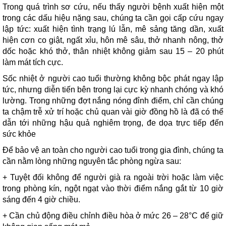
Trong quá trình sơ cứu, nếu thấy người bệnh xuất hiện một
trong các dấu hiệu nặng sau, chúng ta cần gọi cấp cứu ngay
lập tức: xuất hiện tình trạng lú lẫn, mê sảng tăng dần, xuất
hiện cơn co giật, ngất xỉu, hôn mê sâu, thở nhanh nông, thở
dốc hoặc khó thở, thân nhiệt không giảm sau 15 – 20 phút
làm mát tích cực.
Sốc nhiệt ở người cao tuổi thường không bộc phát ngay lập
tức, nhưng diễn tiến bên trong lại cực kỳ nhanh chóng và khó
lường. Trong những đợt nắng nóng đỉnh điểm, chỉ cần chúng
ta chậm trễ xử trí hoặc chủ quan vài giờ đồng hồ là đã có thể
dẫn tới những hậu quả nghiêm trọng, đe dọa trực tiếp đến
sức khỏe
Để bảo vệ an toàn cho người cao tuổi trong gia đình, chúng ta
cần nằm lòng những nguyên tắc phòng ngừa sau:
+ Tuyệt đối không để người già ra ngoài trời hoặc làm việc
trong phòng kín, ngột ngạt vào thời điểm nắng gắt từ 10 giờ
sáng đến 4 giờ chiều.
+ Cần chủ động điều chỉnh điều hòa ở mức 26 – 28°C để giữ