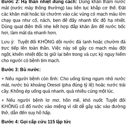
Bước 2: Hạ thân nhiệt đúng cách:
Dùng khăn thấm nước
mát (nước máy thông thường) lau liên tục khắp cơ thể. Đặt
các khăn mát hoặc túi chườm vào các vùng có mạch máu lớn
chạy qua như cổ, nách, bẹn để đẩy nhanh tốc độ hạ nhiệt.
Dùng quạt điện thổi nhẹ kết hợp đắp khăn ẩm để nước bốc
hơi, làm mát da nhanh hơn.
Lưu ý: Tuyệt đối KHÔNG dội nước đá lạnh hoặc chườm đá
trực tiếp lên toàn thân. Việc này sẽ gây co mạch máu đột
ngột, khiến nhiệt độc bị giữ lại bên trong và cực kỳ nguy hiểm
cho người có bệnh tim mạch.
Bước 3: Bù nước:
+ Nếu người bệnh còn tỉnh: Cho uống từng ngụm nhỏ nước
mát, nước bù khoáng Oresol (pha đúng tỷ lệ) hoặc nước trái
cây. Không ép uống quá nhanh, quá nhiều cùng một lúc.
+ Nếu người bệnh lơ mơ, hôn mê, khó nuốt: Tuyệt đối
KHÔNG cố đổ nước vào miệng vì rất dễ gây sặc vào đường
thở, dẫn đến suy hô hấp.
Bước 4: Gọi cấp cứu 115 lập tức