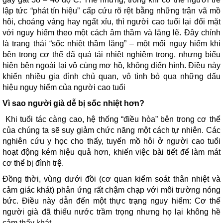
lập tức “phát tín hiệu” cấp cứu rõ rệt bằng những trận vã mồ
hôi, choáng váng hay ngất xỉu, thì người cao tuổi lại đối mặt
với nguy hiểm theo một cách âm thầm và lặng lẽ. Đây chính
là trạng thái “sốc nhiệt thầm lặng” – một mối nguy hiểm khi
bên trong cơ thể đã quá tải nhiệt nghiêm trọng, nhưng biểu
hiện bên ngoài lại vô cùng mơ hồ, không điển hình. Điều này
khiến nhiều gia đình chủ quan, vô tình bỏ qua những dấu
hiệu nguy hiểm của người cao tuổi
Vì sao người già dễ bị sốc nhiệt hơn?
Khi tuổi tác càng cao, hệ thống “điều hòa” bên trong cơ thể
của chúng ta sẽ suy giảm chức năng một cách tự nhiên. Các
nghiên cứu y học cho thấy, tuyến mồ hôi ở người cao tuổi
hoạt động kém hiệu quả hơn, khiến việc bài tiết để làm mát
cơ thể bị đình trệ.
Đồng thời, vùng dưới đồi (cơ quan kiểm soát thân nhiệt và
cảm giác khát) phản ứng rất chậm chạp với môi trường nóng
bức. Điều này dẫn đến một thực trạng nguy hiểm: Cơ thể
người già đã thiếu nước trầm trọng nhưng họ lại không hề
cảm thấy khát.