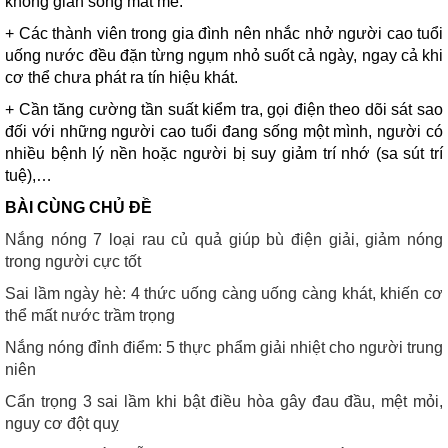
không gian sống mát mẻ.
+ Các thành viên trong gia đình nên nhắc nhở người cao tuổi
uống nước đều đặn từng ngụm nhỏ suốt cả ngày, ngay cả khi
cơ thể chưa phát ra tín hiệu khát.
+ Cần tăng cường tần suất kiểm tra, gọi điện theo dõi sát sao
đối với những người cao tuổi đang sống một mình, người có
nhiều bệnh lý nền hoặc người bị suy giảm trí nhớ (sa sút trí
tuệ),…
BÀI CÙNG CHỦ ĐỀ
Nắng nóng 7 loại rau củ quả giúp bù điện giải, giảm nóng
trong người cực tốt
Sai lầm ngày hè: 4 thức uống càng uống càng khát, khiến cơ
thể mất nước trầm trọng
Nắng nóng đỉnh điểm: 5 thực phẩm giải nhiệt cho người trung
niên
Cẩn trọng 3 sai lầm khi bật điều hòa gây đau đầu, mệt mỏi,
nguy cơ đột quỵ