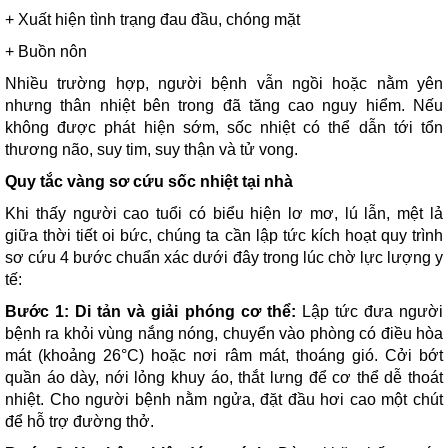
+ Xuất hiện tình trạng đau đầu, chóng mặt
+ Buồn nôn
Nhiều trường hợp, người bệnh vẫn ngồi hoặc nằm yên
nhưng thân nhiệt bên trong đã tăng cao nguy hiểm. Nếu
không được phát hiện sớm, sốc nhiệt có thể dẫn tới tổn
thương não, suy tim, suy thận và tử vong.
Quy tắc vàng sơ cứu sốc nhiệt tại nhà
Khi thấy người cao tuổi có biểu hiện lơ mơ, lú lẫn, mệt lả
giữa thời tiết oi bức, chúng ta cần lập tức kích hoạt quy trình
sơ cứu 4 bước chuẩn xác dưới đây trong lúc chờ lực lượng y
tế:
Bước 1: Di tản và giải phóng cơ thể:
Lập tức đưa người
bệnh ra khỏi vùng nắng nóng, chuyển vào phòng có điều hòa
mát (khoảng 26°C) hoặc nơi râm mát, thoáng gió. Cởi bớt
quần áo dày, nới lỏng khuy áo, thắt lưng để cơ thể dễ thoát
nhiệt. Cho người bệnh nằm ngửa, đặt đầu hơi cao một chút
để hỗ trợ đường thở.