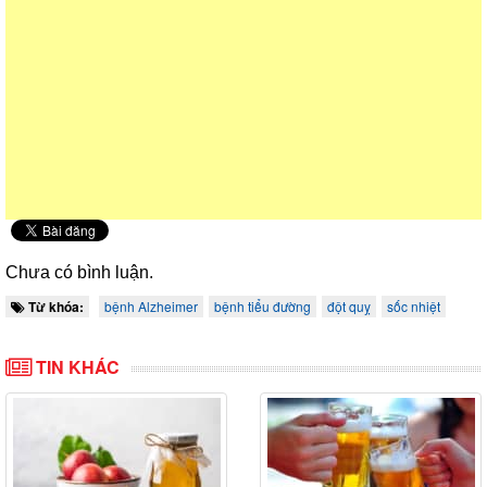
Chưa có bình luận.
Từ khóa:
bệnh Alzheimer
bệnh tiểu đường
đột quỵ
sốc nhiệt
TIN KHÁC