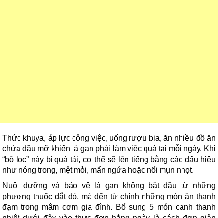
Thức khuya, áp lực công việc, uống rượu bia, ăn nhiều đồ ăn
chứa dầu mỡ khiến lá gan phải làm việc quá tải mỗi ngày. Khi
“bộ lọc” này bị quá tải, cơ thể sẽ lên tiếng bằng các dấu hiệu
như nóng trong, mệt mỏi, mẩn ngứa hoặc nổi mụn nhọt.
Nuôi dưỡng và bảo vệ lá gan không bắt đầu từ những
phương thuốc đắt đỏ, mà đến từ chính những món ăn thanh
đạm trong mâm cơm gia đình. Bổ sung 5 món canh thanh
nhiệt dưới đây vào thực đơn hằng ngày là cách đơn giản