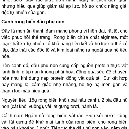
nhưng hiệu quả giúp giảm tải áp lực, hỗ trợ chức năng giải
độc tự nhiên của gan.
Canh rong biển đậu phụ non
Đây là món ăn thanh đạm mang phong vị hiện đại, rất tốt cho
việc phục hồi thể trạng. Rong biển chứa chất alginate, một
loại chất xơ tự nhiên có khả năng liên kết và hỗ trợ cơ thể cô
lập, đào thải các độc tố và kim loại nặng ra ngoài qua hệ tiêu
hóa.
Bên cạnh đó, đậu phụ non cung cấp nguồn protein thực vật
lành tính, giúp gan không phải hoạt động quá sức để chuyển
hóa như khi dung nạp protein động vật quá tải. Sự kết hợp
này mang lại cảm giác nhẹ nhàng, hỗ trợ hạ men gan và
thanh lọc máu hiệu quả.
Nguyên liệu: 15g rong biển khô (loại nấu canh), 2 bìa đậu hũ
non (cắt khối vuông), vài lát gừng tươi, hành lá.
Cách nấu: Ngâm nở rong biển, vắt ráo. Đun sôi nước cùng
vài lát gừng để khử mùi tanh của rong biển, cho rong biển
vào nấu khoảng 3 phút. Tiếp tục thả đậu hũ non vào, nêm gia