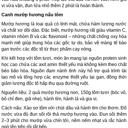
vị vừa vặn, đun lửa nhỏ thêm 2 phút là hoàn thành.
Canh mướp hương nấu tôm
Mướp hương là loại quả có tính mát, chứa hàm lượng nước
và chất xơ dồi dào. Đặc biệt, mướp hương rất giàu vitamin C,
vitamin nhóm B và các flavonoid – những chất chống oxy hóa
mạnh mẽ giúp trung hòa các gốc tự do, bảo vệ màng tế bào
gan trước các độc tố từ thực phẩm cay nóng.
Khi kết hợp với tôm tươi, món ăn mang lại nguồn protein sinh
học cao chứa các axit amin thiết yếu mà không kèm theo chất
béo bão hòa. Nguồn đạm nành tính này hỗ trợ quá trình tái
tạo mô và tổng hợp các enzyme thiết yếu tại gan, đồng thời
giảm lượng độc tố hấp thụ qua đường ruột.
Nguyên liệu: 2 quả mướp hương non, 150g tôm tươi (bóc vỏ,
bỏ chỉ đen, giã nhẹ), hành tím, hành lá và gia vị.
Cách nấu: Xào sơ tôm với chút dầu và hành tím cho thơm. Đổ
nước vừa đủ đun sôi rồi thả mướp hương vào. Đun sôi thêm
2–3 phút cho mướp vừa chín tới, nêm nếm nhạt và rắc hành
ngò lên trên rồi tắt bếp.