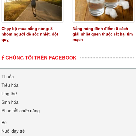
Chạy bộ mùa nắng nóng: 8
Nắng nóng đỉnh điểm: 5 cách
nhóm người dễ sốc nhiệt, đột
giải nhiệt quen thuộc rất hại tim
quỵ
mạch
CHÚNG TÔI TRÊN FACEBOOK
Thuốc
Tiêu hóa
Ung thư
Sinh hóa
Phục hồi chức năng
Bé
Nuôi dạy trẻ