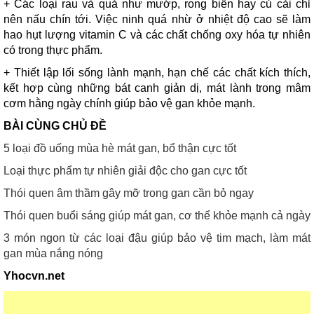
+ Các loại rau và quả như mướp, rong biển hay củ cải chỉ
nên nấu chín tới. Việc ninh quá nhừ ở nhiệt độ cao sẽ làm
hao hụt lượng vitamin C và các chất chống oxy hóa tự nhiên
có trong thực phẩm.
+ Thiết lập lối sống lành mạnh, hạn chế các chất kích thích,
kết hợp cùng những bát canh giản dị, mát lành trong mâm
cơm hằng ngày chính giúp bảo vệ gan khỏe mạnh.
BÀI CÙNG CHỦ ĐỀ
5 loại đồ uống mùa hè mát gan, bổ thận cực tốt
Loại thực phẩm tự nhiên giải độc cho gan cực tốt
Thói quen âm thầm gây mỡ trong gan cần bỏ ngay
Thói quen buổi sáng giúp mát gan, cơ thể khỏe mạnh cả ngày
3 món ngon từ các loại đậu giúp bảo vệ tim mạch, làm mát
gan mùa nắng nóng
Yhocvn.net