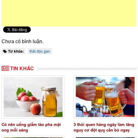
Chưa có bình luận.
Từ khóa:
thải độc gan
TIN KHÁC
Có nên uống giấm táo pha mật
3 thói quen hàng ngày làm tăng
ong mỗi sáng
nguy cơ đột quỵ cần bỏ ngay