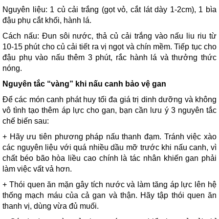
Nguyên liệu: 1 củ cải trắng (gọt vỏ, cắt lát dày 1-2cm), 1 bìa
đậu phụ cắt khối, hành lá.
Cách nấu: Đun sôi nước, thả củ cải trắng vào nấu liu riu từ
10-15 phút cho củ cải tiết ra vị ngọt và chín mềm. Tiếp tục cho
đậu phụ vào nấu thêm 3 phút, rắc hành lá và thưởng thức
nóng.
Nguyên tắc “vàng” khi nấu canh bảo vệ gan
Để các món canh phát huy tối đa giá trị dinh dưỡng và không
vô tình tạo thêm áp lực cho gan, bạn cần lưu ý 3 nguyên tắc
chế biến sau:
+ Hãy ưu tiên phương pháp nấu thanh đạm. Tránh việc xào
các nguyên liệu với quá nhiều dầu mỡ trước khi nấu canh, vì
chất béo bão hòa liều cao chính là tác nhân khiến gan phải
làm việc vất vả hơn.
+ Thói quen ăn mặn gây tích nước và làm tăng áp lực lên hệ
thống mạch máu của cả gan và thận. Hãy tập thói quen ăn
thanh vị, dùng vừa đủ muối.