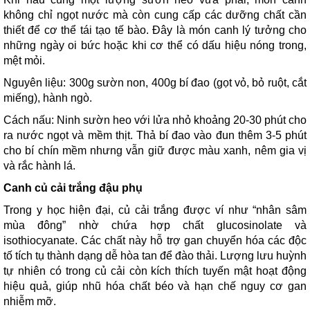
không chỉ ngọt nước mà còn cung cấp các dưỡng chất cần
thiết để cơ thể tái tạo tế bào. Đây là món canh lý tưởng cho
những ngày oi bức hoặc khi cơ thể có dấu hiệu nóng trong,
mệt mỏi.
Nguyên liệu: 300g sườn non, 400g bí đao (gọt vỏ, bỏ ruột, cắt
miếng), hành ngò.
Cách nấu: Ninh sườn heo với lửa nhỏ khoảng 20-30 phút cho
ra nước ngọt và mềm thịt. Thả bí đao vào đun thêm 3-5 phút
cho bí chín mềm nhưng vẫn giữ được màu xanh, nêm gia vị
và rắc hành lá.
Canh củ cải trắng đậu phụ
Trong y học hiện đại, củ cải trắng được ví như “nhân sâm
mùa đông” nhờ chứa hợp chất glucosinolate và
isothiocyanate. Các chất này hỗ trợ gan chuyển hóa các độc
tố tích tụ thành dạng dễ hòa tan để đào thải. Lượng lưu huỳnh
tự nhiên có trong củ cải còn kích thích tuyến mật hoạt động
hiệu quả, giúp nhũ hóa chất béo và hạn chế nguy cơ gan
nhiễm mỡ.