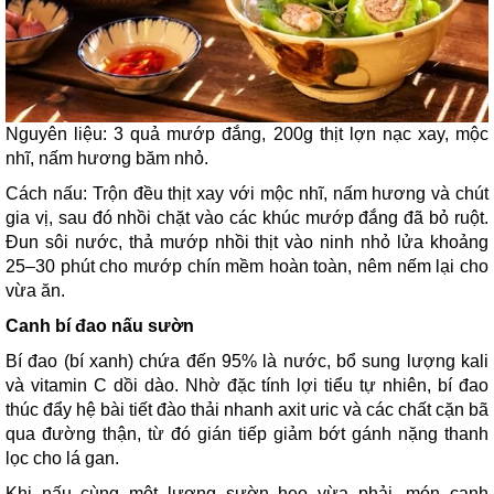
Nguyên liệu: 3 quả mướp đắng, 200g thịt lợn nạc xay, mộc
nhĩ, nấm hương băm nhỏ.
Cách nấu: Trộn đều thịt xay với mộc nhĩ, nấm hương và chút
gia vị, sau đó nhồi chặt vào các khúc mướp đắng đã bỏ ruột.
Đun sôi nước, thả mướp nhồi thịt vào ninh nhỏ lửa khoảng
25–30 phút cho mướp chín mềm hoàn toàn, nêm nếm lại cho
vừa ăn.
Canh bí đao nấu sườn
Bí đao (bí xanh) chứa đến 95% là nước, bổ sung lượng kali
và vitamin C dồi dào. Nhờ đặc tính lợi tiểu tự nhiên, bí đao
thúc đẩy hệ bài tiết đào thải nhanh axit uric và các chất cặn bã
qua đường thận, từ đó gián tiếp giảm bớt gánh nặng thanh
lọc cho lá gan.
Khi nấu cùng một lượng sườn heo vừa phải, món canh