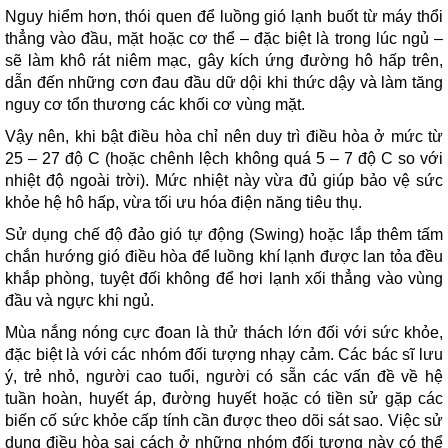
Nguy hiểm hơn, thói quen để luồng gió lạnh buốt từ máy thổi
thẳng vào đầu, mặt hoặc cơ thể – đặc biệt là trong lúc ngủ –
sẽ làm khô rát niêm mạc, gây kích ứng đường hô hấp trên,
dẫn đến những cơn đau đầu dữ dội khi thức dậy và làm tăng
nguy cơ tổn thương các khối cơ vùng mặt.
Vậy nên, khi bật điều hòa chỉ nên duy trì điều hòa ở mức từ
25 – 27 độ C (hoặc chênh lệch không quá 5 – 7 độ C so với
nhiệt độ ngoài trời). Mức nhiệt này vừa đủ giúp bảo vệ sức
khỏe hệ hô hấp, vừa tối ưu hóa điện năng tiêu thụ.
Sử dụng chế độ đảo gió tự động (Swing) hoặc lắp thêm tấm
chắn hướng gió điều hòa để luồng khí lạnh được lan tỏa đều
khắp phòng, tuyệt đối không để hơi lạnh xối thẳng vào vùng
đầu và ngực khi ngủ.
Mùa nắng nóng cực đoan là thử thách lớn đối với sức khỏe,
đặc biệt là với các nhóm đối tượng nhạy cảm. Các bác sĩ lưu
ý, trẻ nhỏ, người cao tuổi, người có sẵn các vấn đề về hệ
tuần hoàn, huyết áp, đường huyết hoặc có tiền sử gặp các
biến cố sức khỏe cấp tính cần được theo dõi sát sao. Việc sử
dụng điều hòa sai cách ở những nhóm đối tượng này có thể