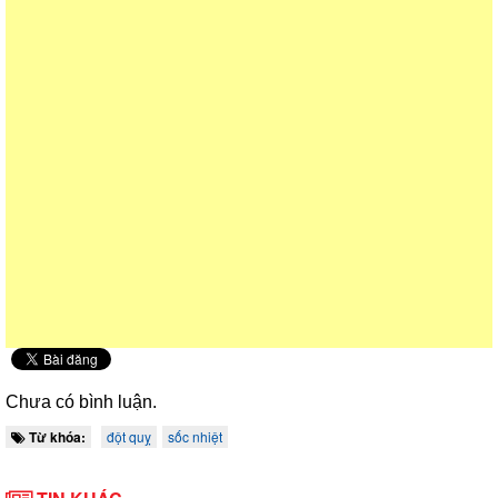
Chưa có bình luận.
Từ khóa:
đột quỵ
sốc nhiệt