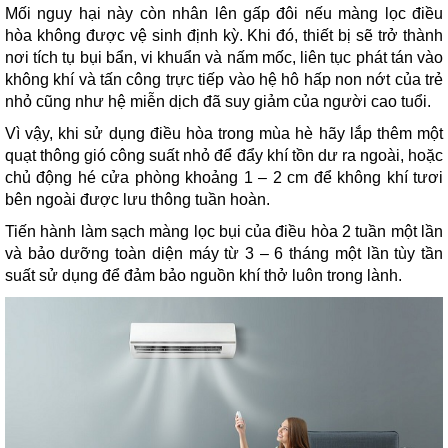
Mối nguy hại này còn nhân lên gấp đôi nếu màng lọc điều
hòa không được vệ sinh định kỳ. Khi đó, thiết bị sẽ trở thành
nơi tích tụ bụi bẩn, vi khuẩn và nấm mốc, liên tục phát tán vào
không khí và tấn công trực tiếp vào hệ hô hấp non nớt của trẻ
nhỏ cũng như hệ miễn dịch đã suy giảm của người cao tuổi.
Vì vậy, khi sử dụng điều hòa trong mùa hè hãy lắp thêm một
quạt thông gió công suất nhỏ để đẩy khí tồn dư ra ngoài, hoặc
chủ động hé cửa phòng khoảng 1 – 2 cm để không khí tươi
bên ngoài được lưu thông tuần hoàn.
Tiến hành làm sạch màng lọc bụi của điều hòa 2 tuần một lần
và bảo dưỡng toàn diện máy từ 3 – 6 tháng một lần tùy tần
suất sử dụng để đảm bảo nguồn khí thở luôn trong lành.