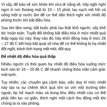
Vì vậy, để bảo vệ sức khỏe khi vừa đi nắng về, hãy ngồi nghỉ
ngơi ở nơi thoáng mát từ 10 – 15 phút, lau sạch mồ hôi và
uống một ly nước ấm để cơ thể dần thích nghi với nhiệt độ
phòng trước khi bật điều hòa.
Sau khi tắm xong, bắt buộc phải lau thật khô người, sấy khô
tóc hoàn toàn. Tuyệt đối không bật điều hòa ở mức nhiệt quá
thấp ngay lúc này; thay vào đó, hãy khởi động máy ở mức 26
– 27 độ C kết hợp bật quạt số nhẹ để cơ thể không bị hạ nhiệt
đột ngột, tránh tình trạng mệt mỏi, đột quỵ
Để nhiệt độ điều hòa quá thấp
Nhiều người có thói quen hạ nhiệt độ điều hòa xuống mức
kịch sàn từ 16 – 20 độ C để nhanh chóng thỏa mãn cảm giác
mát lạnh.
Tuy nhiên, các chuyên gia cảnh báo, việc duy trì mức nhiệt
này tạo ra sự chênh lệch quá lớn so với môi trường bên
ngoài, ép hệ mạch máu và trung khu điều nhiệt của cơ thể
phải liên tục co giãn, thích nghi một cách thụ động mỗi khi
chúng ta ra vào phòng.