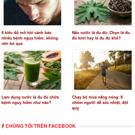
6 kiểu đổ mồ hôi cảnh báo
Nấu nước lá đu đủ: Chọn lá đu
nhiều bệnh nguy hiểm, không
đủ tươi hay lá đu đủ khô?
nên bỏ qua
Lạm dụng nước lá đu đủ chữa
Chạy bộ mùa nắng nóng: 8
bệnh nguy hiểm như nào?
nhóm người dễ sốc nhiệt, đột
quỵ
CHÚNG TÔI TRÊN FACEBOOK