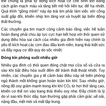
thể chúng ta phải tự động kích hoạt cơ chế sinh tồn bằng
cách giãn mạch máu và tăng tiết mồ hôi liên tục để hạ nhiệt.
Quá trình “gồng mình” này ép trái tim phải làm việc với công
suất gấp đôi, khiến nhịp tim tăng vọt và huyết áp biến động
thất thường.
Các chuyên gia tim mạch cũng cảnh báo rằng, việc hệ tuần
hoàn đang phải chịu áp lực cực hạn kết hợp với thói quen sử
dụng điều hòa sai cách của nhiều gia đình hiện nay chính là
yếu tố kích hoạt các cơn đau đầu kinh niên, trạng thái kiệt sức
và đẩy nguy cơ đột quỵ do sốc nhiệt.
Đóng kín phòng suốt nhiều giờ
Nhiều gia đình có thói quen đóng chặt mọi cửa sổ và cửa ra
vào khi bật điều hòa suốt đêm để tránh thất thoát nhiệt. Tuy
nhiên, các chuyên gia y tế cảnh báo điều này sẽ biến phòng
ngủ thành một không gian hoàn toàn kín khí. Sau nhiều giờ,
nồng độ oxy giảm mạnh trong khi khí CO₂ từ hơi thở tăng cao,
khiến cơ thể rơi vào trạng thái thiếu oxy nhẹ. Đây chính là lý
do vì sao khi thức dậy, bạn thường gặp phải cảm giác uể oải,
nặng đầu, mệt mỏi và mất tập trung.