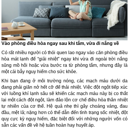
Vào phòng điều hòa ngay sau khi tắm, vừa đi nắng về
Có rất nhiều người có thói quen lao ngay vào căn phòng điều
hòa mát lạnh để “giải nhiệt” ngay khi vừa đi ngoài trời nắng
sũng mồ hôi hoặc vừa bước ra từ phòng tắm, nhưng đây là
một cái bẫy nguy hiểm cho sức khỏe.
Khi bạn đang ở môi trường nóng, các mạch máu dưới da
đang phải giãn nở hết cỡ để thải nhiệt. Việc đột ngột tiếp xúc
với luồng khí lạnh sâu sẽ khiến các mạch máu này bị co thắt
lại một cách đột ngột, làm đảo lộn cơ chế điều hòa thân nhiệt
tự nhiên của cơ thể. Hệ quả nhẹ thì gây choáng váng, đau
đầu, mệt lả; nặng hơn có thể dẫn đến tình trạng sốc nhiệt, đột
quỵ cực kỳ nguy hiểm, đặc biệt đối với những người vốn có
sẵn các vấn đề về hệ tuần hoàn hay huyết áp.