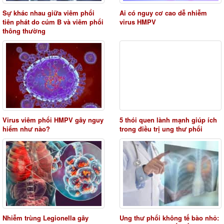
Sự khác nhau giữa viêm phổi
Ai có nguy cơ cao dễ nhiễm
tiên phát do cúm B và viêm phổi
virus HMPV
thông thường
Virus viêm phổi HMPV gây nguy
5 thói quen lành mạnh giúp ích
hiểm như nào?
trong điều trị ung thư phổi
Nhiễm trùng Legionella gây
Ung thư phổi không tế bào nhỏ: