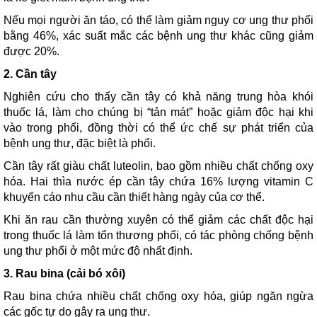
Nếu mọi người ăn táo, có thể làm giảm nguy cơ ung thư phổi
bằng 46%, xác suất mắc các bệnh ung thư khác cũng giảm
được 20%.
2. Cần tây
Nghiên cứu cho thấy cần tây có khả năng trung hòa khói
thuốc lá, làm cho chúng bị “tản mát” hoặc giảm độc hại khi
vào trong phổi, đồng thời có thể ức chế sự phát triển của
bệnh ung thư, đặc biệt là phổi.
Cần tây rất giàu chất luteolin, bao gồm nhiều chất chống oxy
hóa. Hai thìa nước ép cần tây chứa 16% lượng vitamin C
khuyến cáo nhu cầu cần thiết hàng ngày của cơ thể.
Khi ăn rau cần thường xuyên có thể giảm các chất độc hại
trong thuốc lá làm tổn thương phổi, có tác phòng chống bệnh
ung thư phổi ở một mức độ nhất định.
3. Rau bina (cải bó xôi)
Rau bina chứa nhiều chất chống oxy hóa, giúp ngăn ngừa
các gốc tự do gây ra ung thư.