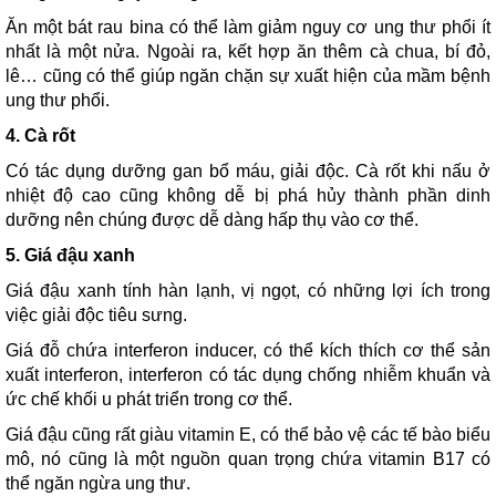
Ăn một bát rau bina có thể làm giảm nguy cơ ung thư phổi ít
nhất là một nửa. Ngoài ra, kết hợp ăn thêm cà chua, bí đỏ,
lê… cũng có thể giúp ngăn chặn sự xuất hiện của mầm bệnh
ung thư phổi.
4. Cà rốt
Có tác dụng dưỡng gan bổ máu, giải độc. Cà rốt khi nấu ở
nhiệt độ cao cũng không dễ bị phá hủy thành phần dinh
dưỡng nên chúng được dễ dàng hấp thụ vào cơ thể.
5. Giá đậu xanh
Giá đậu xanh tính hàn lạnh, vị ngọt, có những lợi ích trong
việc giải độc tiêu sưng.
Giá đỗ chứa interferon inducer, có thể kích thích cơ thể sản
xuất interferon, interferon có tác dụng chống nhiễm khuẩn và
ức chế khối u phát triển trong cơ thể.
Giá đậu cũng rất giàu vitamin E, có thể bảo vệ các tế bào biểu
mô, nó cũng là một nguồn quan trọng chứa vitamin B17 có
thể ngăn ngừa ung thư.