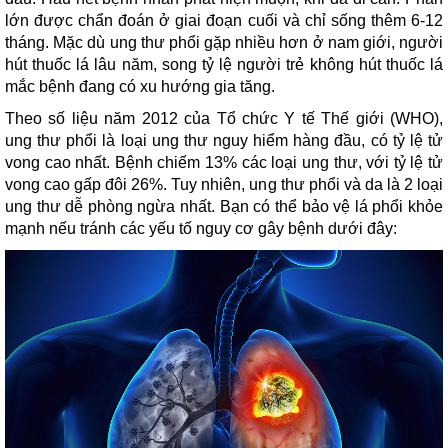
lớn được chẩn đoán ở giai đoạn cuối và chỉ sống thêm 6-12
tháng. Mặc dù ung thư phổi gặp nhiều hơn ở nam giới, người
hút thuốc lá lâu năm, song tỷ lệ người trẻ không hút thuốc lá
mắc bệnh đang có xu hướng gia tăng.
Theo số liệu năm 2012 của Tổ chức Y tế Thế giới (WHO),
ung thư phổi là loại ung thư nguy hiểm hàng đầu, có tỷ lệ tử
vong cao nhất. Bệnh chiếm 13% các loại ung thư, với tỷ lệ tử
vong cao gấp đôi 26%. Tuy nhiên, ung thư phổi và da là 2 loại
ung thư dễ phòng ngừa nhất. Bạn có thể bảo vệ lá phổi khỏe
mạnh nếu tránh các yếu tố nguy cơ gây bệnh dưới đây: