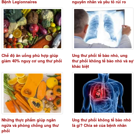
Bệnh Legionnaires
nguyên nhân và yếu tố rủi ro
Chế độ ăn uống phù hợp giúp
Ung thư phổi tế bào nhỏ, ung
giảm 40% nguy cơ ung thư phổi
thư phổi không tế bào nhỏ và sự
khác biệt
Những thực phẩm giúp ngăn
Ung thư phổi không tế bào nhỏ
ngừa và phòng chống ung thư
là gì? Chia sẻ của bệnh nhân
phổi