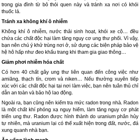
trong gia đình từ bỏ thói quen này và tránh xa nơi có khói
thuốc lá.
Tránh xa không khí ô nhiễm
Không khí ô nhiễm, nước thải sinh hoạt, khói xe cộ… đều
chứa các chất độc hại làm tăng nguy cơ ung thư phổi. Vì vậy,
bạn nên chú ý khử trùng nơi ở, sử dụng các biện pháp bảo vệ
hệ hô hấp như đeo khẩu trang khi tham gia giao thông…
Giảm phơi nhiễm hóa chất
Có hơn 40 chất gây ung thư liên quan đến công việc như
amiăng, thạch tín, crom và niken… Nếu thường xuyên tiếp
xúc với các chất độc hại tại nơi làm việc, bạn nên tuân thủ chỉ
dẫn an toàn và bảo hộ lao động.
Ngoài ra, bạn cũng nên kiểm tra mức radon trong nhà. Radon
là một chất khí phóng xạ nguy hiểm, làm tăng nguy cơ phát
triển ung thư. Radon được hình thành do uranium phân hủy
tự nhiên, mà uranium lại có thể xuất hiện trong đất, nước, đá
xung quanh nhà bạn.