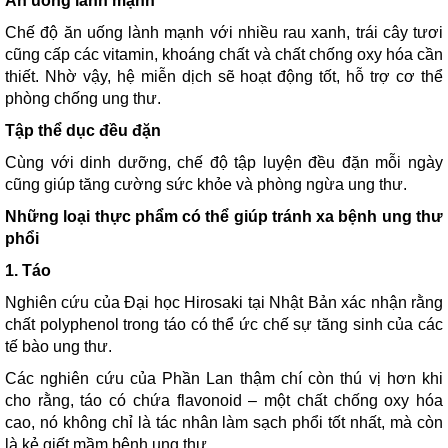
Ăn uống lành mạnh
Chế độ ăn uống lành mạnh với nhiều rau xanh, trái cây tươi
cũng cấp các vitamin, khoáng chất và chất chống oxy hóa cần
thiết. Nhờ vậy, hệ miễn dịch sẽ hoạt động tốt, hỗ trợ cơ thể
phòng chống ung thư.
Tập thể dục đều đặn
Cùng với dinh dưỡng, chế độ tập luyện đều đặn mỗi ngày
cũng giúp tăng cường sức khỏe và phòng ngừa ung thư.
Những loại thực phẩm có thể giúp tránh xa bệnh ung thư
phổi
1. Táo
Nghiên cứu của Đại học Hirosaki tại Nhật Bản xác nhận rằng
chất polyphenol trong táo có thể ức chế sự tăng sinh của các
tế bào ung thư.
Các nghiên cứu của Phần Lan thậm chí còn thú vị hơn khi
cho rằng, táo có chứa flavonoid – một chất chống oxy hóa
cao, nó không chỉ là tác nhân làm sạch phổi tốt nhất, mà còn
là kẻ giết mầm bệnh ung thư.