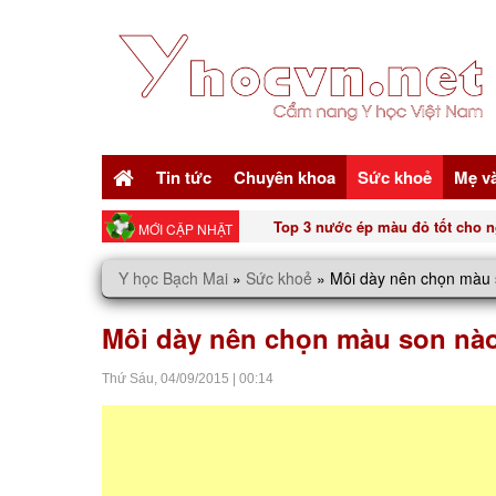
Tin tức
Chuyên khoa
Sức khoẻ
Mẹ v
Top 3 nước ép màu đỏ tốt cho n
MỚI CẬP NHẬT
Y học Bạch Mai
»
Sức khoẻ
»
Môi dày nên chọn màu
Môi dày nên chọn màu son nà
Thứ Sáu,
04/09/2015
|
00:14