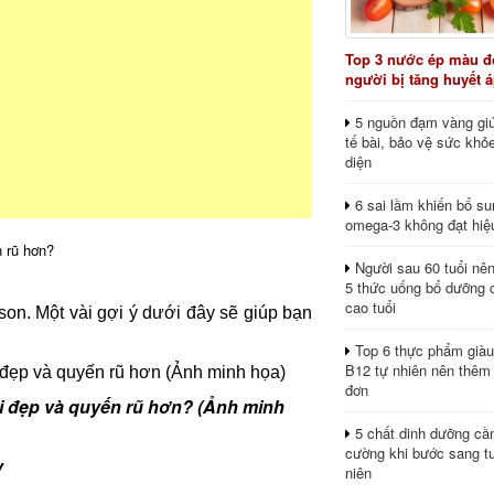
Top 3 nước ép màu đỏ
người bị tăng huyết 
5 nguồn đạm vàng giú
tế bài, bảo vệ sức khỏ
diện
6 sai lầm khiến bổ s
omega-3 không đạt hiệ
 rũ hơn?
Người sau 60 tuổi nê
5 thức uống bổ dưỡng 
cao tuổi
on. Một vài gợi ý dưới đây sẽ giúp bạn
Top 6 thực phẩm giàu
B12 tự nhiên nên thêm
đơn
i đẹp và quyến rũ hơn? (Ảnh minh
5 chất dinh dưỡng cầ
cường khi bước sang tu
y
niên