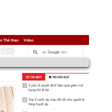
c Thể thao
Video
5 nguồn đạm vàng giúp trẻ hóa tế bài, bảo vệ sức khỏe toàn d
TIN MỚI
TIN NỔI BẬT
5 yếu tố quyết định hiệu quả giảm mỡ
1
bụng khi đi bộ
Top 3 nước ép màu đỏ tốt cho người bị
2
tăng huyết áp