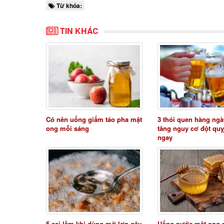
Từ khóa:
TIN KHÁC
Có nên uống giấm táo pha mật
3 thói quen hàng ngà
ong mỗi sáng
tăng nguy cơ đột quỵ
ngay
5 sai lầm khi dùng mỡ lợn gây
Uống nước mật ong 