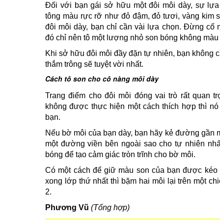
Đối với bạn gái sở hữu một đôi môi dày, sự lự
tông màu rực rỡ như đỏ đậm, đỏ tươi, vàng kim s
đôi môi dày, bạn chỉ cần vài lựa chọn. Đừng cố
đó chỉ nên tô một lượng nhỏ son bóng không màu 
Khi sở hữu đôi môi đầy đặn tự nhiên, bạn không c
thắm trông sẽ tuyệt vời nhất.
Cách tô son cho cô nàng môi dày
Trang điểm cho đôi môi đóng vai trò rất quan tr
không được thực hiện một cách thích hợp thì nó
bạn.
Nếu bờ môi của bạn dày, bạn hãy kẻ đường gần m
một đường viền bên ngoài sao cho tự nhiên nhất
bóng để tạo cảm giác tròn trĩnh cho bờ môi.
Có một cách để giữ màu son của bạn được kéo dà
xong lớp thứ nhất thì bặm hai môi lại trên một chi
2.
Phương Vũ
(Tổng hợp)