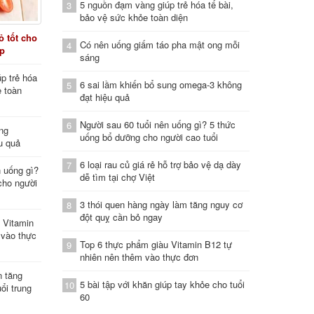
5 nguồn đạm vàng giúp trẻ hóa tế bài,
3
bảo vệ sức khỏe toàn diện
 tốt cho
Có nên uống giấm táo pha mật ong mỗi
4
áp
sáng
p trẻ hóa
6 sai lầm khiến bổ sung omega-3 không
5
e toàn
đạt hiệu quả
Người sau 60 tuổi nên uống gì? 5 thức
6
ung
uống bổ dưỡng cho người cao tuổi
u quả
6 loại rau củ giá rẻ hỗ trợ bảo vệ dạ dày
7
n uống gì?
dễ tìm tại chợ Việt
cho người
3 thói quen hàng ngày làm tăng nguy cơ
8
đột quỵ cần bỏ ngay
 Vitamin
 vào thực
Top 6 thực phẩm giàu Vitamin B12 tự
9
nhiên nên thêm vào thực đơn
n tăng
5 bài tập với khăn giúp tay khỏe cho tuổi
10
ổi trung
60