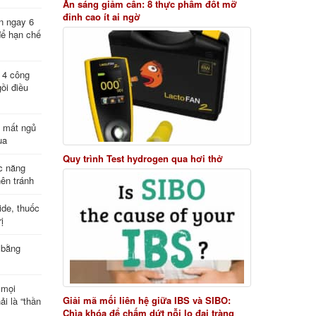
Ăn sáng giảm cân: 8 thực phẩm đốt mỡ
đỉnh cao ít ai ngờ
n ngay 6
để hạn chế
: 4 công
ồi điều
ị mất ngủ
ua
Quy trình Test hydrogen qua hơi thở
c năng
nên tránh
de, thuốc
ị
 bằng
 mọi
Giải mã mối liên hệ giữa IBS và SIBO:
ải là “thần
Chìa khóa để chấm dứt nỗi lo đại tràng