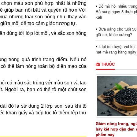
a chọn màu son phù hợp nhất là những
Đổ mồ hôi nhiều tron
ẽ giúp bạn nổi bật và quyến rũ hơn.Với
Bổ sung ngay 5 thực p
kali
 mua những loại son bóng nhũ, thay vào
giữa môi để tạo cảm giác tương tự.
Bữa sáng cho tuổi 50
ần dùng tới lớp lót môi, và sắc son hồng
giữ cơ, khỏe xương?
4 lợi ích tuyệt vời kh
hạt mè rang hàng ngày
ọng trong quá trình trang điểm. Nếu nó
THUỐC
 có thể làm hỏng toàn bộ diện mạo của
ôi có màu sắc trùng với màu son và tạo
. Ngoài ra, bạn có thể tô một chút son
i đó là sử dụng 2 lớp son, sau khi tô
ếc khăn giấy và tiếp tục tô thêm lớp thứ
Giảm nóng trong, ng
hãy kết hợp đậu đen 
phẩm này