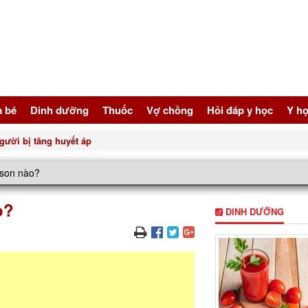
à bé
Dinh dưỡng
Thuốc
Vợ chồng
Hỏi đáp y học
Y họ
gười bị tăng huyết áp
 son nào?
o?
DINH DƯỠNG