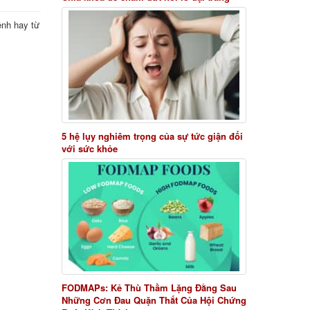
ệnh hay từ
5 hệ lụy nghiêm trọng của sự tức giận đối
với sức khỏe
FODMAPs: Kẻ Thù Thầm Lặng Đằng Sau
Những Cơn Đau Quặn Thắt Của Hội Chứng