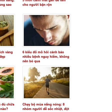
ùng sao
cho người bận rộn
 ích vàng
6 kiểu đổ mồ hôi cảnh báo
 đẹp
nhiều bệnh nguy hiểm, không
nên bỏ qua
u đủ chữa
Chạy bộ mùa nắng nóng: 8
 nào?
nhóm người dễ sốc nhiệt, đột