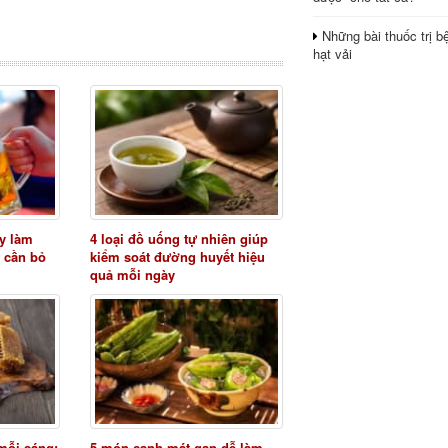
Những bài thuốc trị b
hạt vải
y làm
4 loại đồ uống tự nhiên giúp
 cần bỏ
kiểm soát đường huyết hiệu
quả mỗi ngày
mỗi sáng:
5 món canh mát gan dễ làm