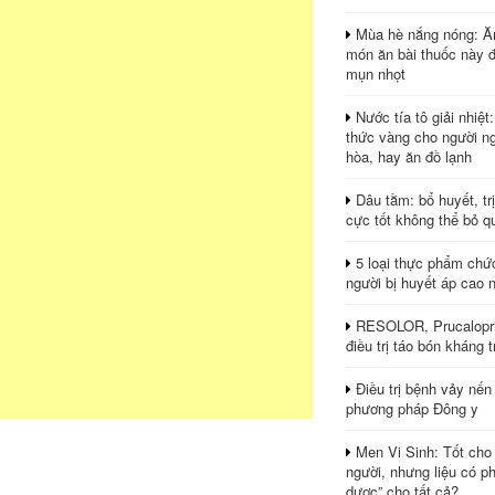
Mùa hè nắng nóng: Ă
món ăn bài thuốc này 
mụn nhọt
Nước tía tô giải nhiệt
thức vàng cho người ng
hòa, hay ăn đồ lạnh
Dâu tằm: bổ huyết, tr
cực tốt không thể bỏ q
5 loại thực phẩm chứ
người bị huyết áp cao 
RESOLOR, Prucalopri
điều trị táo bón kháng tr
Điều trị bệnh vảy nến
phương pháp Đông y
Men Vi Sinh: Tốt cho
người, nhưng liệu có ph
dược” cho tất cả?