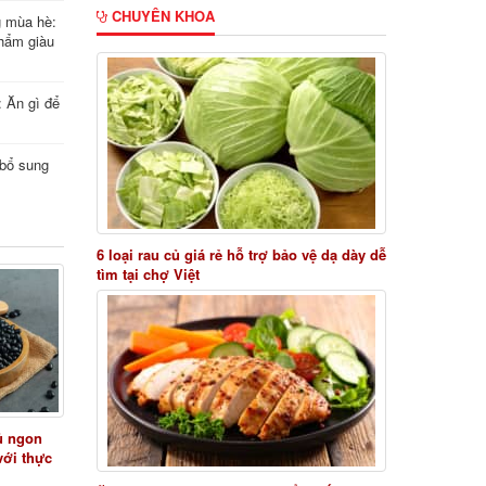
CHUYÊN KHOA
g mùa hè:
hẩm giàu
: Ăn gì để
i bổ sung
6 loại rau củ giá rẻ hỗ trợ bảo vệ dạ dày dễ
tìm tại chợ Việt
ủ ngon
với thực