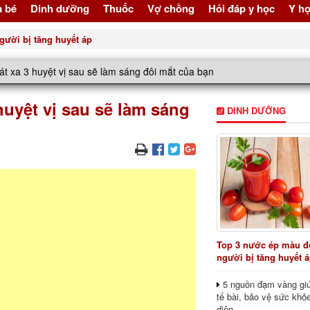
à bé
Dinh dưỡng
Thuốc
Vợ chồng
Hỏi đáp y học
Y họ
gười bị tăng huyết áp
át xa 3 huyệt vị sau sẽ làm sáng đôi mắt của bạn
huyệt vị sau sẽ làm sáng
DINH DƯỠNG
Top 3 nước ép màu đỏ
người bị tăng huyết 
5 nguồn đạm vàng giú
tế bài, bảo vệ sức khỏ
diện