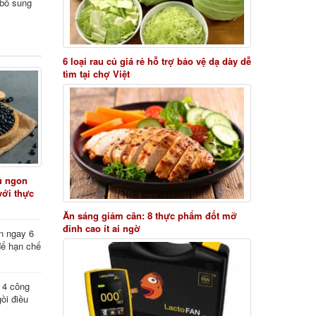
i bổ sung
6 loại rau củ giá rẻ hỗ trợ bảo vệ dạ dày dễ
tìm tại chợ Việt
ủ ngon
với thực
Ăn sáng giảm cân: 8 thực phẩm đốt mỡ
đỉnh cao ít ai ngờ
n ngay 6
để hạn chế
: 4 công
ồi điều