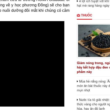
4 lợi ích tuyệt vời kh
hạt mè rang hàng ngày
tiếng về y học phương Đông) sẽ cho bạn
iúp nuôi dưỡng đôi mắt khi chúng có cảm
THUỐC
Giảm nóng trong, ng
hãy kết hợp đậu đen 
phẩm này
Mùa hè nắng nóng: Ă
món ăn bài thuốc này 
mụn nhọt
Nước tía tô giải nhiệt
thức vàng cho người ng
hòa, hay ăn đồ lạnh