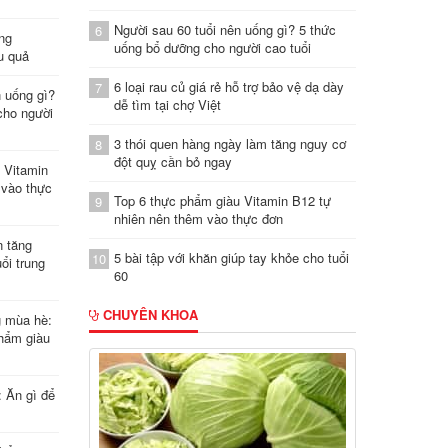
Người sau 60 tuổi nên uống gì? 5 thức
6
ung
uống bổ dưỡng cho người cao tuổi
u quả
6 loại rau củ giá rẻ hỗ trợ bảo vệ dạ dày
7
n uống gì?
dễ tìm tại chợ Việt
cho người
3 thói quen hàng ngày làm tăng nguy cơ
8
đột quỵ cần bỏ ngay
 Vitamin
 vào thực
Top 6 thực phẩm giàu Vitamin B12 tự
9
nhiên nên thêm vào thực đơn
n tăng
5 bài tập với khăn giúp tay khỏe cho tuổi
10
ổi trung
60
CHUYÊN KHOA
g mùa hè:
hẩm giàu
: Ăn gì để