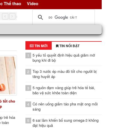
c Thể thao
Video
5 nguồn đạm vàng giúp trẻ hóa tế bài, bảo vệ sức khỏe toàn d
TIN MỚI
TIN NỔI BẬT
5 yếu tố quyết định hiệu quả giảm mỡ
1
bụng khi đi bộ
Top 3 nước ép màu đỏ tốt cho người bị
2
tăng huyết áp
5 nguồn đạm vàng giúp trẻ hóa tế bài,
3
bảo vệ sức khỏe toàn diện
 tốt cho
Có nên uống giấm táo pha mật ong mỗi
4
áp
sáng
p trẻ hóa
6 sai lầm khiến bổ sung omega-3 không
5
e toàn
đạt hiệu quả