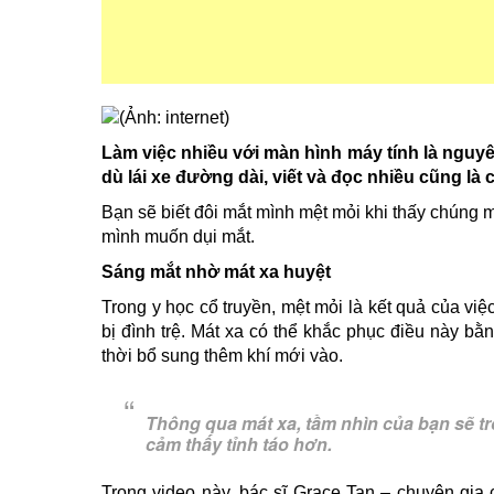
Làm việc nhiều với màn hình máy tính là nguy
dù lái xe đường dài, viết và đọc nhiều cũng l
Bạn sẽ biết đôi mắt mình mệt mỏi khi thấy chúng m
mình muốn dụi mắt.
Sáng mắt nhờ m
át xa huyệt
Trong y học cổ truyền, mệt mỏi là kết quả của vi
bị đình trệ. Mát xa có thể khắc phục điều này bằ
thời bổ sung thêm khí mới vào.
Thông qua mát xa, tầm nhìn của bạn sẽ trở
cảm thấy tỉnh táo hơn.
Trong video này, bác sĩ Grace Tan – chuyên gi