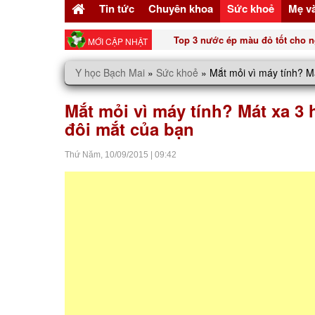
Tin tức
Chuyên khoa
Sức khoẻ
Mẹ v
Top 3 nước ép màu đỏ tốt cho n
MỚI CẬP NHẬT
Y học Bạch Mai
»
Sức khoẻ
»
Mắt mỏi vì máy tính? M
Mắt mỏi vì máy tính? Mát xa 3 
đôi mắt của bạn
Thứ Năm,
10/09/2015
|
09:42