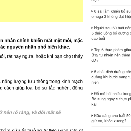
6 sai lầm khiến bổ s
omega-3 không đạt hiệ
Người sau 60 tuổi nê
5 thức uống bổ dưỡng 
cao tuổi
ên nhân chính khiến mắt mệt mỏi, mặc
à các nguyên nhân phổ biến khác.
Top 6 thực phẩm giàu
B12 tự nhiên nên thêm
ỏi, rát hay ngứa, hoặc khi bạn chợt thấy
đơn
5 chất dinh dưỡng cầ
cường khi bước sang tu
ệc năng lượng lưu thông trong kinh mạch
niên
ng cách giúp loại bỏ sự tắc nghẽn, đồng
Đổ mồ hôi nhiều tron
Bổ sung ngay 5 thực p
kali
 nên rõ ràng, và đôi mắt sẽ
Bữa sáng cho tuổi 50
giữ cơ, khỏe xương?
a châm cứu từ trường AOMA Graduate of