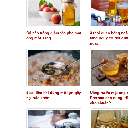
Có nên uống giấm táo pha mật
3 thói quen hàng ngà
ong mỗi sáng
tăng nguy cơ đột quỵ
ngay
5 sai lầm khi dùng mỡ lợn gây
Uống nước mật ong 
hại sức khỏe
Pha sao cho đúng, d
cho chuẩn?