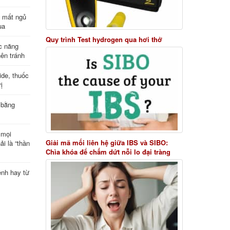
ị mất ngủ
ua
Quy trình Test hydrogen qua hơi thở
c năng
nên tránh
de, thuốc
ị
 bằng
 mọi
Giải mã mối liên hệ giữa IBS và SIBO:
ải là “thần
Chìa khóa để chấm dứt nỗi lo đại tràng
ệnh hay từ