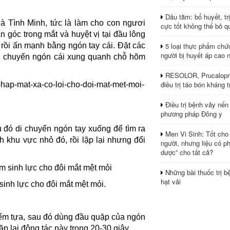
Dâu tằm: bổ huyết, tr
 là Tình Minh, tức là làm cho con ngươi
cực tốt không thể bỏ q
n góc trong mắt và huyệt vị tại đầu lông
5 loại thực phẩm chứ
, rồi ấn mạnh bằng ngón tay cái. Đặt các
người bị huyết áp cao 
 di chuyển ngón cái xung quanh chỗ hõm
RESOLOR, Prucalopri
điều trị táo bón kháng tr
Điều trị bệnh vảy nến
phương pháp Đông y
u đó di chuyển ngón tay xuống để tìm ra
Men Vi Sinh: Tốt cho
h khu vực nhỏ đó, rồi lặp lại nhưng đổi
người, nhưng liệu có ph
dược” cho tất cả?
Những bài thuốc trị b
hạt vải
inh lực cho đôi mắt mệt mỏi.
iểm tựa, sau đó dùng đầu quặp của ngón
p lại động tác này trong 20-30 giây.