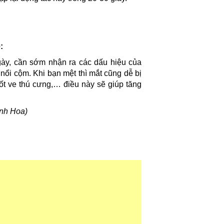
:
gày, cần sớm nhận ra các dấu hiệu của
nổi cộm. Khi bạn mệt thì mắt cũng dễ bị
ốt ve thú cưng,… điều này sẽ giúp tăng
inh Hoa)