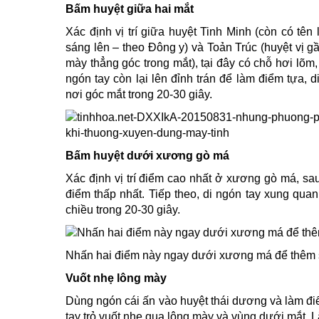
Bấm huyệt giữa hai mắt
Xác định vị trí giữa huyệt Tinh Minh (còn có tên
sáng lên – theo Đông y) và Toản Trúc (huyệt vị gầ
mày thẳng góc trong mắt), tại đây có chỗ hơi lõm
ngón tay còn lại lên đỉnh trán để làm điểm tựa,
nơi góc mắt trong 20-30 giây.
Bấm huyệt dưới xương gò má
Xác định vị trí điểm cao nhất ở xương gò má, sa
điểm thấp nhất. Tiếp theo, di ngón tay xung quan
chiều trong 20-30 giây.
Nhấn hai điểm này ngay dưới xương má để thêm s
Vuốt nhẹ lông mày
Dùng ngón cái ấn vào huyệt thái dương và làm đ
tay trỏ vuốt nhẹ qua lông mày và vùng dưới mắt. Lặ