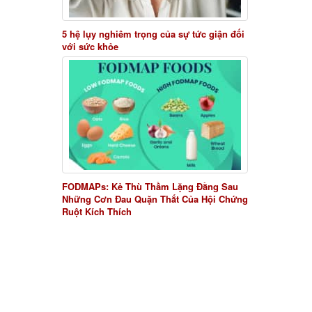
5 hệ lụy nghiêm trọng của sự tức giận đối
với sức khỏe
FODMAPs: Kẻ Thù Thầm Lặng Đằng Sau
Những Cơn Đau Quặn Thắt Của Hội Chứng
Ruột Kích Thích