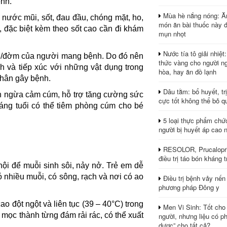
ệnh.
Mùa hè nắng nóng: Ă
nước mũi, sốt, đau đầu, chóng mặt, ho,
món ăn bài thuốc này 
 đặc biệt kèm theo sốt cao cần đi khám
mụn nhọt
Nước tía tô giải nhiệt
ũi/đờm của người mang bệnh. Do đó nên
thức vàng cho người ng
nh và tiếp xúc với những vật dụng trong
hòa, hay ăn đồ lạnh
nhân gây bệnh.
Dâu tằm: bổ huyết, tr
ăn ngừa cảm cúm, hỗ trợ tăng cường sức
cực tốt không thể bỏ q
háng tuổi có thể tiêm phòng cúm cho bé
5 loại thực phẩm chứ
người bị huyết áp cao 
RESOLOR, Prucalopri
điều trị táo bón kháng tr
hội để muỗi sinh sôi, nảy nở. Trẻ em dễ
 nhiều muỗi, có sông, rạch và nơi có ao
Điều trị bệnh vảy nến
phương pháp Đông y
o đột ngột và liên tục (39 – 40°C) trong
Men Vi Sinh: Tốt cho
 mọc thành từng đám rải rác, có thể xuất
người, nhưng liệu có ph
dược” cho tất cả?