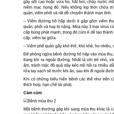
gây sốt cao hoặc vừa ho, hắt hơi, chảy nước mũi
niêm mạc họng đỏ. Nếu không kịp thời chữa trị
quản, viêm phổi và rất dễ chuyển thành mạn tính.
– Viêm đường hô hấp dưới ít gặp gồm viêm than
quản, phổi và hay bị nặng. Mùa này 3 loại virus
cấp bùng phát mạnh, trong đó cúm A dễ tạo thành
cấp, viêm tai giữa.
– Viêm phế quản gây khó thở, khò khè, ho nhiều,
Để phòng ngừa bệnh đường hô hấp vào mùa thu, 
trang khi ra ngoài đường. Nhất là với trẻ nhỏ,
ấm, tránh mặc đồ quá dày kẻo mồ hôi ra nhiều dẫ
rửa tay sạch sẽ trước khi ăn, sau khi đi ngoài đư
Khi có những biểu hiện bệnh các thể như trên 
thích hợp, hạn chế tái phát.
Cảm cúm
Một bệnh thường gặp khi sang mùa thu khác là cả