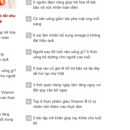
5 nguồn đạm vàng giúp trẻ hóa tế bài,
3
bảo vệ sức khỏe toàn diện
 tốt cho
Có nên uống giấm táo pha mật ong mỗi
4
áp
sáng
p trẻ hóa
6 sai lầm khiến bổ sung omega-3 không
5
e toàn
đạt hiệu quả
Người sau 60 tuổi nên uống gì? 5 thức
6
ung
uống bổ dưỡng cho người cao tuổi
u quả
6 loại rau củ giá rẻ hỗ trợ bảo vệ dạ dày
7
n uống gì?
dễ tìm tại chợ Việt
cho người
3 thói quen hàng ngày làm tăng nguy cơ
8
đột quỵ cần bỏ ngay
 Vitamin
 vào thực
Top 6 thực phẩm giàu Vitamin B12 tự
9
nhiên nên thêm vào thực đơn
n tăng
5 bài tập với khăn giúp tay khỏe cho tuổi
10
ổi trung
60