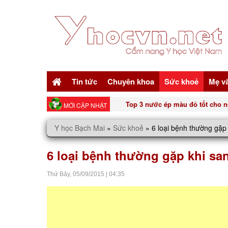
Tin tức
Chuyên khoa
Sức khoẻ
Mẹ v
Top 3 nước ép màu đỏ tốt cho n
MỚI CẬP NHẬT
Y học Bạch Mai
»
Sức khoẻ
»
6 loại bệnh thường gặp 
6 loại bệnh thường gặp khi sa
Thứ Bảy,
05/09/2015
|
04:35