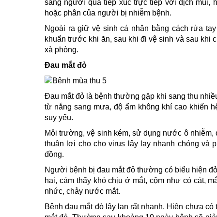
sang người qua tiếp xúc trực tiếp với dịch mũi,
hoặc phân của người bị nhiễm bệnh.
Ngoài ra giữ vệ sinh cá nhân bằng cách rửa ta
khuẩn trước khi ăn, sau khi đi vệ sinh và sau khi
xà phòng.
Đau mắt đỏ
Đau mắt đỏ là bệnh thường gặp khi sang thu nhiều
từ nắng sang mưa, độ ẩm không khí cao khiến hệ
suy yếu.
Môi trường, vệ sinh kém, sử dụng nước ô nhiễm, 
thuận lợi cho cho virus lây lay nhanh chóng và 
đồng.
Người bệnh bị đau mắt đỏ thường có biểu hiện đỏ
hai, cảm thấy khó chịu ở mắt, cộm như có cát, m
nhức, chảy nước mắt.
Bệnh đau mắt đỏ lây lan rất nhanh. Hiện chưa có th