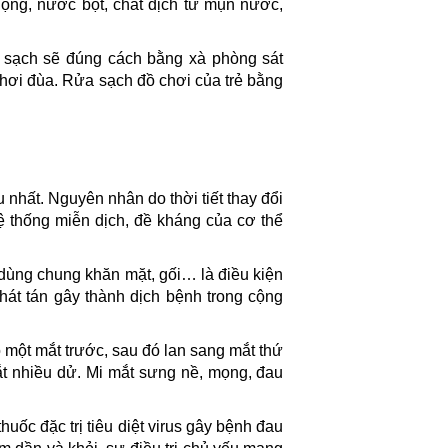
 họng, nước bọt, chất dịch từ mụn nước,
y sạch sẽ đúng cách bằng xà phòng sát
 chơi đùa. Rửa sạch đồ chơi của trẻ bằng
 nhất. Nguyên nhân do thời tiết thay đổi
 thống miễn dịch, đề kháng của cơ thể
dùng chung khăn mặt, gối… là điều kiện
phát tán gây thành dịch bệnh trong cộng
 một mắt trước, sau đó lan sang mắt thứ
ắt nhiều dử. Mi mắt sưng nề, mọng, đau
uốc đặc trị tiêu diệt virus gây bệnh đau