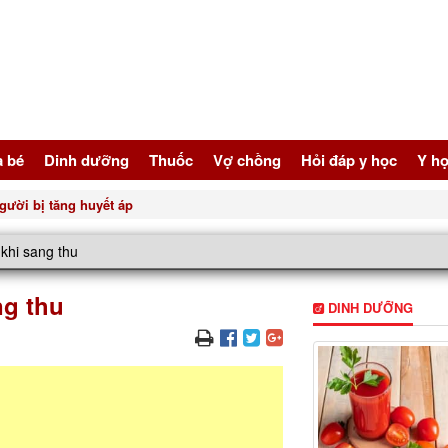
à bé
Dinh dưỡng
Thuốc
Vợ chồng
Hỏi đáp y học
Y họ
gười bị tăng huyết áp
khi sang thu
ng thu
DINH DƯỠNG