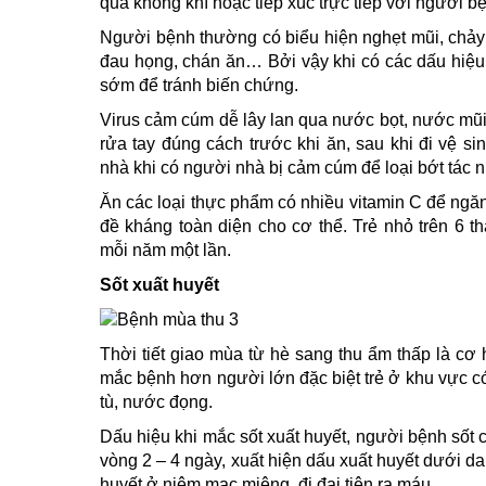
qua không khí hoặc tiếp xúc trực tiếp với người b
Người bệnh thường có biểu hiện nghẹt mũi, chảy 
đau họng, chán ăn… Bởi vậy khi có các dấu hiệu,
sớm để tránh biến chứng.
Virus cảm cúm dễ lây lan qua nước bọt, nước m
rửa tay đúng cách trước khi ăn, sau khi đi vệ si
nhà khi có người nhà bị cảm cúm để loại bớt tác 
Ăn các loại thực phẩm có nhiều vitamin C để ng
đề kháng toàn diện cho cơ thể. Trẻ nhỏ trên 6 t
mỗi năm một lần.
Sốt xuất huyết
Thời tiết giao mùa từ hè sang thu ẩm thấp là cơ 
mắc bệnh hơn người lớn đặc biệt trẻ ở khu vực có
tù, nước đọng.
Dấu hiệu khi mắc sốt xuất huyết, người bệnh sốt ca
vòng 2 – 4 ngày, xuất hiện dấu xuất huyết dưới da
huyết ở niêm mạc miệng, đi đại tiện ra máu…