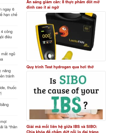
Ăn sáng giảm cân: 8 thực phẩm đốt mỡ
đỉnh cao ít ai ngờ
n ngay 6
để hạn chế
: 4 công
ồi điều
ị mất ngủ
ua
Quy trình Test hydrogen qua hơi thở
c năng
nên tránh
de, thuốc
ị
 bằng
 mọi
Giải mã mối liên hệ giữa IBS và SIBO:
ải là “thần
Chìa khóa để chấm dứt nỗi lo đại tràng