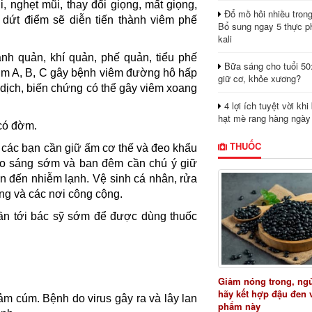
, nghẹt mũi, thay đổi giọng, mất giọng,
Đổ mồ hôi nhiều tron
 dứt điểm sẽ diễn tiến thành viêm phế
Bổ sung ngay 5 thực p
kali
h quản, khí quản, phế quản, tiểu phế
Bữa sáng cho tuổi 50
 cúm A, B, C gây bệnh viêm đường hô hấp
giữ cơ, khỏe xương?
 dịch, biến chứng có thể gây viêm xoang
4 lợi ích tuyệt vời kh
hạt mè rang hàng ngày
 có đờm.
THUỐC
các bạn cần giữ ấm cơ thế và đeo khẩu
 vào sáng sớm và ban đêm cần chú ý giữ
n đến nhiễm lạnh. Vệ sinh cá nhân, rửa
ờng và các nơi công cộng.
cần tới bác sỹ sớm để được dùng thuốc
Giảm nóng trong, ng
hãy kết hợp đậu đen 
m cúm. Bệnh do virus gây ra và lây lan
phẩm này