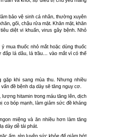
 dần và khỏi, sự điều trị chủ yếu mang
đảm bảo vệ sinh cá nhân, thường xuyên
khăn, gối, chậu rửa mặt. Khăn mặt, khăn
iêu diệt vi khuẩn, virus gây bệnh. Nhỏ
ự ý mua thuốc nhỏ mắt hoặc dùng thuốc
 đắp lá dâu, lá trầu… vào mắt vì có thể
ng gặp khi sang mùa thu. Nhưng nhiều
 vấn đề bệnh dạ dày sẽ tăng nguy cơ.
 lượng hitamin trong máu tăng lên, dịch
a bị co bóp mạnh, làm giảm sức đề kháng
 ngon miệng và ăn nhiều hơn làm tăng
 dày dễ tái phát.
 mặc ấm, rèn luyện sức khỏe để giảm bớt