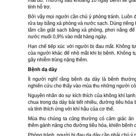
mắt đỏ. Thường sau khoảng 10 ngày bệnh sẽ giảm
tính hỗ trợ.
Bởi vậy mọi người cần chú ý phòng tránh. Luôn 
rửa tay bằng xà phòng và nước sạch. Dùng riêng 
tắm cần giặt sạch bằng xà phòng, phơi nắng để t
nước muối 0,9% vào mắt hàng ngày.
Hạn chế tiếp xúc với người bị đau mắt. Không t
của người khác để nhỏ mắt khi bị bệnh. Không tự
gây nhiễm trùng nặng thêm.
Bệnh dạ dày
Ít người nghĩ rằng bệnh dạ dày là bệnh thườ
nghiên cứu cho thấy vào mùa thu những người có
Nguyên nhân do sự kích thích của không khí lạnh,
chua trong dạ dày bài tiết nhiều, đường tiêu hó
và tính thích ứng với khí hậu của cơ thể.
Mùa thu chúng ta cũng thường có cảm giác ăn
thêm gánh nặng cho đường tiêu hóa, khiến bệnh dạ
Phòng tránh, người bị đau dạ dày cần phải chú ý