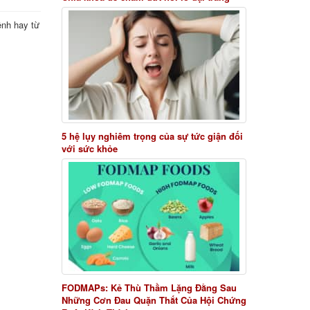
ệnh hay từ
5 hệ lụy nghiêm trọng của sự tức giận đối
với sức khỏe
FODMAPs: Kẻ Thù Thầm Lặng Đằng Sau
Những Cơn Đau Quặn Thắt Của Hội Chứng