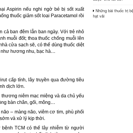
oại Aspirin nếu nghi ngờ bé bị sốt xuất
Những bài thuốc trị b
hạt vải
ống thuốc giảm sốt loại Paracetamol rồi
n cả ban đêm lẫn ban ngày. Với trẻ nhỏ
ánh muỗi đốt; thoa thuốc chống muỗi lên
nhà cửa sạch sẽ, có thể dùng thuốc diệt
ùng như hương nhu, bạc hà…
ut cấp tính, lây truyền qua đường tiêu
nh dịch lớn.
ổn thương niêm mạc miệng và da chủ yếu
lòng bàn chân, gối, mông…
não – màng não, viêm cơ tim, phù phổi
ớm và xử lý kịp thời.
ây bệnh TCM có thể lây nhiễm từ người