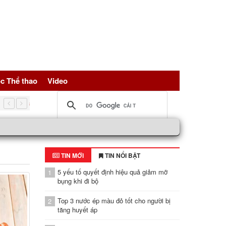
c Thể thao
Video
5 nguồn đạm vàng giúp trẻ hóa tế bài, bảo vệ sức khỏe toàn d
TIN MỚI
TIN NỔI BẬT
5 yếu tố quyết định hiệu quả giảm mỡ
1
bụng khi đi bộ
Top 3 nước ép màu đỏ tốt cho người bị
2
tăng huyết áp