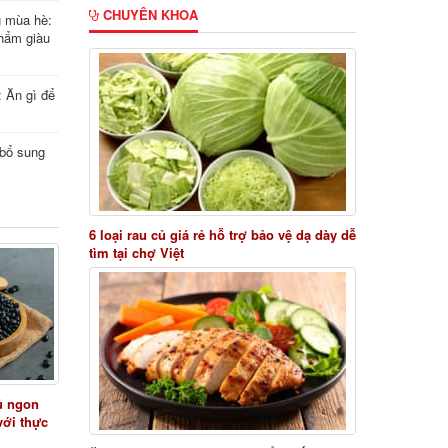
CHUYÊN KHOA
g mùa hè:
hẩm giàu
: Ăn gì để
i bổ sung
6 loại rau củ giá rẻ hỗ trợ bảo vệ dạ dày dễ
tìm tại chợ Việt
ủ ngon
với thực