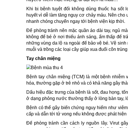
Khi bị bệnh tuyệt đối không dùng thuốc hạ sốt l
huyết vì dễ làm tăng nguy cơ chảy máu. Nên cho u
nhanh chóng chuyển ngay tới bệnh viện kịp thời.
Để phòng tránh nên mặc quần áo dài tay, ngủ mà
không để bé ở nơi thiếu ánh sáng, ẩm thấp để tr
những vùng da lộ ra ngoài để bảo vệ bé. Vệ sinh 
muỗi và trồng các loại cây giúp xua đuổi côn tr
Tay chân miệng
Bệnh tay chân miệng (TCM) là một bệnh nhiễm vir
hóa, thường gặp ở trẻ nhỏ và có khả năng gây thà
Dấu hiệu đặc trưng của bệnh là sốt, đau họng, t
ở dạng phỏng nước thường thấy ở lòng bàn tay, 
Bệnh có thể gây biến chứng nguy hiểm như viêm 
cấp và dẫn tới tử vong nếu không được phát hiện s
Để phòng tránh cần cách ly nguồn lây. Virut g