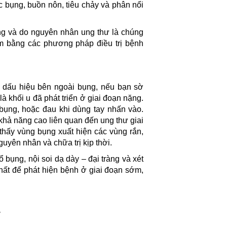
c bụng, buồn nôn, tiêu chảy và phân nổi
ờng và do nguyên nhân ung thư là chúng
iảm bằng các phương pháp điều trị bệnh
ó dấu hiệu bên ngoài bụng, nếu bạn sờ
à khối u đã phát triển ở giai đoạn nặng.
bụng, hoặc đau khi dùng tay nhấn vào.
hả năng cao liên quan đến ung thư giai
 thấy vùng bụng xuất hiện các vùng rắn,
guyên nhân và chữa trị kịp thời.
 bụng, nội soi dạ dày – đại tràng và xét
t để phát hiện bệnh ở giai đoạn sớm,
y