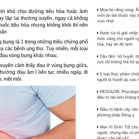
Mùa hè nắng nóng: Ă
với khó chịu đường tiêu hóa hoặc ảnh
món ăn bài thuốc này 
y lặp lại thường xuyên, ngay cả không
mụn nhọt
huốc tiêu hóa nhưng không khỏi thì nên
nhân
Nước tía tô giải nhiệt
thức vàng cho người ng
g bụng là 1 trong những triệu chứng phổ
hòa, hay ăn đồ lạnh
a các bệnh ung thư. Tuy nhiên, mỗi loại
n đau vùng bụng khác nhau.
Dâu tằm: bổ huyết, tr
cực tốt không thể bỏ q
 xuyên cảm thấy đau ở vùng bụng giữa,
hường đau âm ỉ liên tục nhiều ngày, đi
5 loại thực phẩm chứ
người bị huyết áp cao 
, mệt mỏi.
RESOLOR, Prucalopri
điều trị táo bón kháng tr
Điều trị bệnh vảy nến
phương pháp Đông y
Men Vi Sinh: Tốt cho
người, nhưng liệu có ph
dược” cho tất cả?