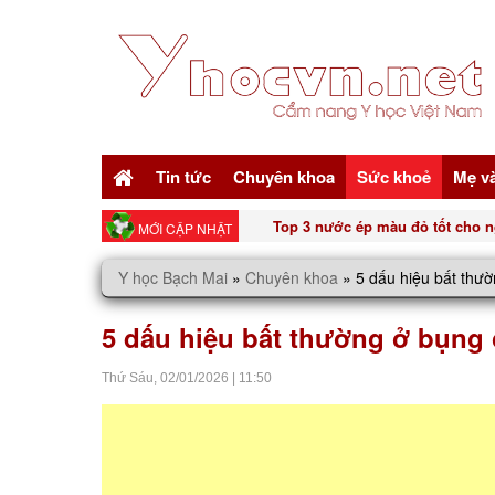
Tin tức
Chuyên khoa
Sức khoẻ
Mẹ v
Top 3 nước ép màu đỏ tốt cho n
MỚI CẬP NHẬT
Y học Bạch Mai
»
Chuyên khoa
»
5 dấu hiệu bất thư
5 dấu hiệu bất thường ở bụng
Thứ Sáu,
02/01/2026
|
11:50