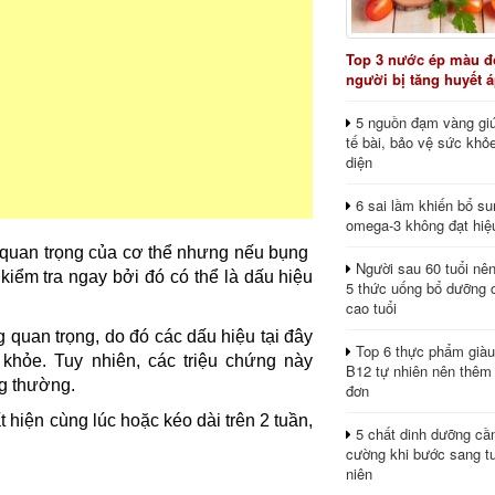
Top 3 nước ép màu đỏ
người bị tăng huyết 
5 nguồn đạm vàng giú
tế bài, bảo vệ sức khỏ
diện
6 sai lầm khiến bổ s
omega-3 không đạt hiệ
g quan trọng của cơ thể nhưng nếu bụng
Người sau 60 tuổi nê
kiểm tra ngay bởi đó có thể là dấu hiệu
5 thức uống bổ dưỡng 
cao tuổi
g quan trọng, do đó các dấu hiệu tại đây
Top 6 thực phẩm giàu
hỏe. Tuy nhiên, các triệu chứng này
B12 tự nhiên nên thêm
ng thường.
đơn
 hiện cùng lúc hoặc kéo dài trên 2 tuần,
5 chất dinh dưỡng cầ
cường khi bước sang tu
niên