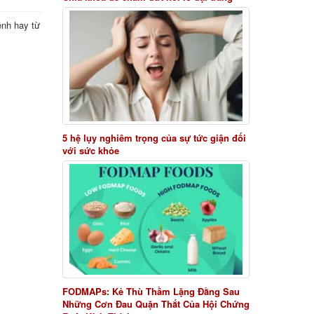
ệnh hay từ
5 hệ lụy nghiêm trọng của sự tức giận đối
với sức khỏe
FODMAPs: Kẻ Thù Thầm Lặng Đằng Sau
Những Cơn Đau Quặn Thắt Của Hội Chứng