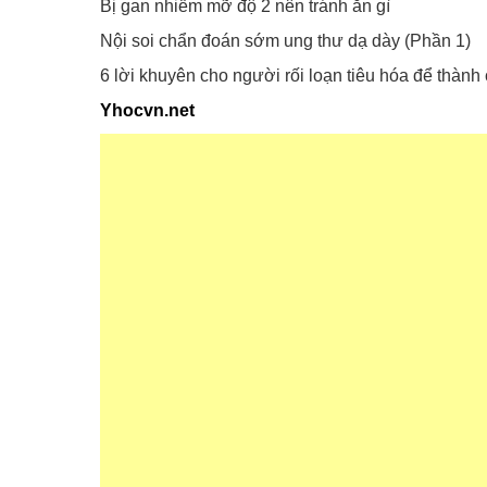
Bị gan nhiễm mỡ độ 2 nên tránh ăn gì
Nội soi chẩn đoán sớm ung thư dạ dày (Phần 1)
6 lời khuyên cho người rối loạn tiêu hóa để thàn
Yhocvn.net