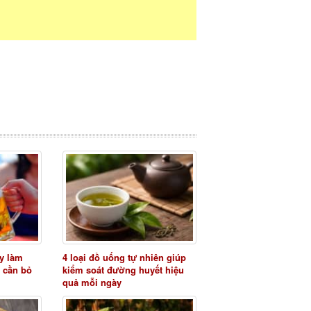
y làm
4 loại đồ uống tự nhiên giúp
 cần bỏ
kiểm soát đường huyết hiệu
quả mỗi ngày