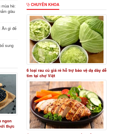
CHUYÊN KHOA
g mùa hè:
hẩm giàu
: Ăn gì để
i bổ sung
6 loại rau củ giá rẻ hỗ trợ bảo vệ dạ dày dễ
tìm tại chợ Việt
ủ ngon
với thực