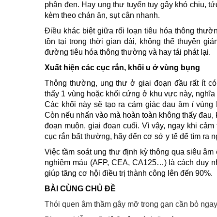
phân đen. Hay ung thư tuyến tụy gây khó chịu, tứ
kèm theo chán ăn, sụt cân nhanh.
Điều khác biệt giữa rối loạn tiêu hóa thông thư
tồn tại trong thời gian dài, không thể thuyên g
đường tiêu hóa thông thường và hay tái phát lại.
Xuất hiện các cục rắn, khối u ở vùng bụng
Thông thường, ung thư ở giai đoạn đầu rất ít c
thấy 1 vùng hoặc khối cứng ở khu vực này, nghĩa l
Các khối này sẽ tạo ra cảm giác đau âm ỉ vùng 
Còn nếu nhấn vào mà hoàn toàn không thấy đau, k
đoạn muộn, giai đoạn cuối. Vì vậy, ngay khi cảm
cục rắn bất thường, hãy đến cơ sở y tế để tìm ra n
Việc tầm soát ung thư định kỳ thông qua siêu âm ổ
nghiệm máu (AFP, CEA, CA125…) là cách duy nhấ
giúp tăng cơ hội điều trị thành công lên đến 90%.
BÀI CÙNG CHỦ ĐỀ
Thói quen âm thầm gây mỡ trong gan cần bỏ nga