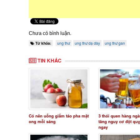
Chưa có bình luận.
Từ khóa:
ung thư
ung thư dạ dày
ung thư gan
TIN KHÁC
Có nên uống giấm táo pha mật
3 thói quen hàng ngà
ong mỗi sáng
tăng nguy cơ đột quỵ
ngay