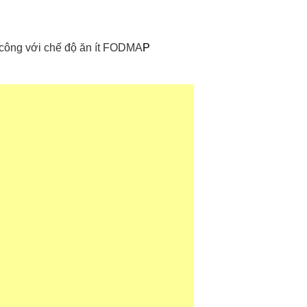
h công với chế độ ăn ít FODMA
P