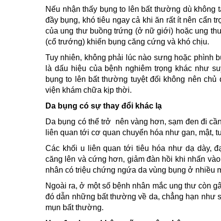
Nếu nhận thấy bụng to lên bất thường dù không t
đầy bụng, khó tiêu ngay cả khi ăn rất ít nên cẩn t
của ung thư buồng trứng (ở nữ giới) hoặc ung thư
(cổ trướng) khiến bụng căng cứng và khó chịu.
Tuy nhiên, không phải lúc nào sưng hoặc phình b
là dấu hiệu của bệnh nghiêm trọng khác như suy
bụng to lên bất thường tuyệt đối không nên chủ
viện khám chữa kịp thời.
Da bụng có sự thay đổi khác lạ
Da bụng có thể trở nên vàng hơn, sạm đen đi cần
liên quan tới cơ quan chuyển hóa như gan, mật, tu
Các khối u liên quan tới tiêu hóa như dạ dày, đ
căng lên và cứng hơn, giảm đàn hồi khi nhấn vào
nhân có triệu chứng ngứa da vùng bụng ở nhiều 
Ngoài ra, ở một số bệnh nhân mắc ung thư còn gâ
đó dẫn những bất thường về da, chẳng hạn như s
mụn bất thường.