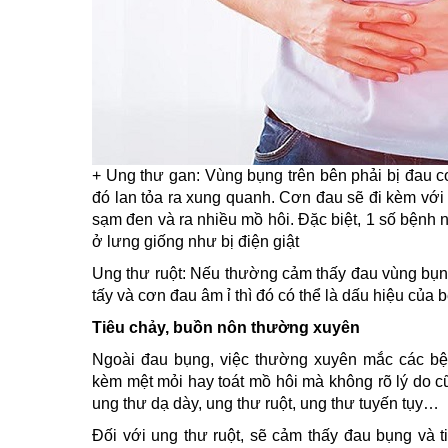
+ Ung thư gan: Vùng bụng trên bên phải bị đau c
đó lan tỏa ra xung quanh. Cơn đau sẽ đi kèm với 
sạm đen và ra nhiều mồ hôi. Đặc biệt, 1 số bệnh n
ở lưng giống như bị điện giật
Ung thư ruột: Nếu thường cảm thấy đau vùng bụn
tấy và cơn đau âm ỉ thì đó có thể là dấu hiệu của 
Tiêu chảy, buồn nôn thường xuyên
Ngoài đau bụng, việc thường xuyên mắc các bệ
kèm mệt mỏi hay toát mồ hôi mà không rõ lý do c
ung thư dạ dày, ung thư ruột, ung thư tuyến tụy…
Đối với ung thư ruột, sẽ cảm thấy đau bụng và ti