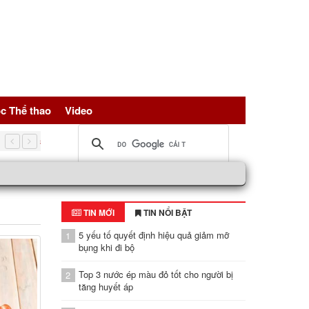
c Thể thao
Video
5 nguồn đạm vàng giúp trẻ hóa tế bài, bảo vệ sức khỏe toàn d
TIN MỚI
TIN NỔI BẬT
5 yếu tố quyết định hiệu quả giảm mỡ
1
bụng khi đi bộ
Top 3 nước ép màu đỏ tốt cho người bị
2
tăng huyết áp