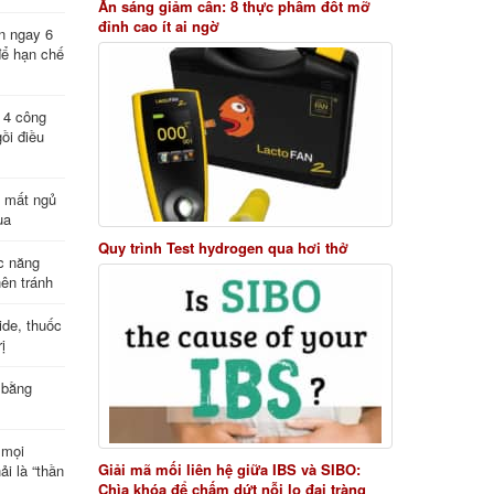
Ăn sáng giảm cân: 8 thực phẩm đốt mỡ
đỉnh cao ít ai ngờ
n ngay 6
để hạn chế
: 4 công
ồi điều
ị mất ngủ
ua
Quy trình Test hydrogen qua hơi thở
c năng
nên tránh
de, thuốc
ị
 bằng
 mọi
Giải mã mối liên hệ giữa IBS và SIBO:
ải là “thần
Chìa khóa để chấm dứt nỗi lo đại tràng