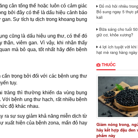
Đổ mồ hôi nhiều tron
ăng cân tổng thể hoặc luôn có cảm giác
Bổ sung ngay 5 thực p
rọng bởi đây có thể là dấu hiệu cảnh báo
kali
 gan. Sự tích tụ dịch trong khoang bụng
Bữa sáng cho tuổi 50
giữ cơ, khỏe xương?
ụng cũng là dấu hiệu ung thư, có thể đó
 thận, viêm gan. Vì vậy, khi nhận thấy
4 lợi ích tuyệt vời kh
 quan mà bỏ qua, tốt nhất hãy đến bệnh
hạt mè rang hàng ngày
THUỐC
 cẩn trọng bởi đối với các bệnh ung thư
yến tụy.
ại tràng thì thường khiến da vùng bụng
. Với bệnh ung thư hạch, rất nhiều bệnh
mức độ khác nhau.
y ra sự suy giảm khả năng miễn dịch từ
ự xuất hiện của bệnh zona, mẩn đỏ hay
Giảm nóng trong, ng
hãy kết hợp đậu đen 
phẩm này