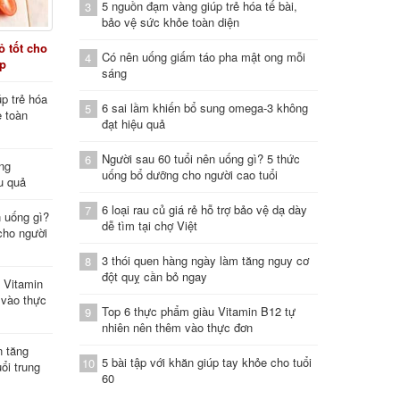
5 nguồn đạm vàng giúp trẻ hóa tế bài,
3
bảo vệ sức khỏe toàn diện
 tốt cho
Có nên uống giấm táo pha mật ong mỗi
4
áp
sáng
p trẻ hóa
6 sai lầm khiến bổ sung omega-3 không
5
e toàn
đạt hiệu quả
Người sau 60 tuổi nên uống gì? 5 thức
6
ung
uống bổ dưỡng cho người cao tuổi
u quả
6 loại rau củ giá rẻ hỗ trợ bảo vệ dạ dày
7
n uống gì?
dễ tìm tại chợ Việt
cho người
3 thói quen hàng ngày làm tăng nguy cơ
8
đột quỵ cần bỏ ngay
 Vitamin
 vào thực
Top 6 thực phẩm giàu Vitamin B12 tự
9
nhiên nên thêm vào thực đơn
n tăng
5 bài tập với khăn giúp tay khỏe cho tuổi
10
ổi trung
60