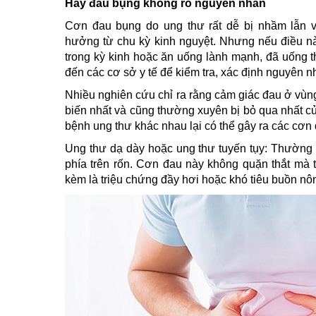
Hay đau bụng không rõ nguyên nhân
Cơn đau bụng do ung thư rất dễ bị nhầm lẫn 
hưởng từ chu kỳ kinh nguyệt. Nhưng nếu điều nà
trong kỳ kinh hoặc ăn uống lành mạnh, đã uống t
đến các cơ sở y tế để kiểm tra, xác định nguyên 
Nhiều nghiên cứu chỉ ra rằng cảm giác đau ở vùn
biến nhất và cũng thường xuyên bị bỏ qua nhất củ
bệnh ung thư khác nhau lại có thể gây ra các cơ
Ung thư dạ dày hoặc ung thư tuyến tụy: Thường
phía trên rốn. Cơn đau này không quặn thắt mà t
kèm là triệu chứng đầy hơi hoặc khó tiêu buồn nôn