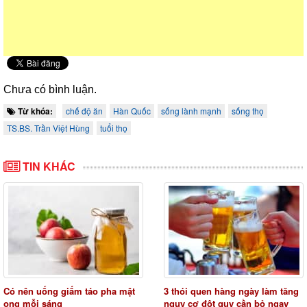
Chưa có bình luận.
Từ khóa:
chế độ ăn
Hàn Quốc
sống lành mạnh
sống thọ
TS.BS. Trần Việt Hùng
tuổi thọ
TIN KHÁC
Có nên uống giấm táo pha mật
3 thói quen hàng ngày làm tăng
ong mỗi sáng
nguy cơ đột quỵ cần bỏ ngay