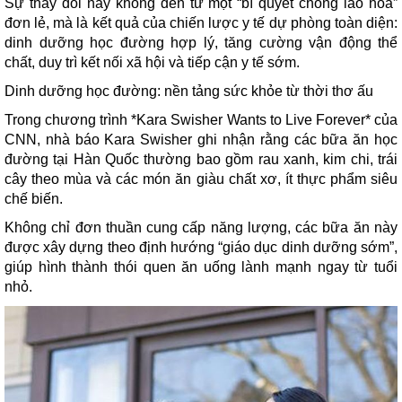
Sự thay đổi này không đến từ một “bí quyết chống lão hóa”
đơn lẻ, mà là kết quả của chiến lược y tế dự phòng toàn diện:
dinh dưỡng học đường hợp lý, tăng cường vận động thể
chất, duy trì kết nối xã hội và tiếp cận y tế sớm.
Dinh dưỡng học đường: nền tảng sức khỏe từ thời thơ ấu
Trong chương trình *Kara Swisher Wants to Live Forever* của
CNN, nhà báo Kara Swisher ghi nhận rằng các bữa ăn học
đường tại Hàn Quốc thường bao gồm rau xanh, kim chi, trái
cây theo mùa và các món ăn giàu chất xơ, ít thực phẩm siêu
chế biến.
Không chỉ đơn thuần cung cấp năng lượng, các bữa ăn này
được xây dựng theo định hướng “giáo dục dinh dưỡng sớm”,
giúp hình thành thói quen ăn uống lành mạnh ngay từ tuổi
nhỏ.