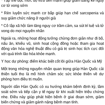
* Tập thể dục mức độ vừa đến mạnh giúp giảm đáng kể nguy
cơ tử vong sớm
* Rèn luyện sức mạnh cơ bắp giúp hạn chế sarcopenia và
suy giảm chức năng ở người già
* Cô lập xã hội làm tăng nguy cơ trầm cảm, sa sút trí tuệ và tử
vong do mọi nguyên nhân
Ngoài ra, những hoạt động tưởng chừng đơn giản như đi bộ,
nấu ăn, khiêu vũ, sinh hoạt cộng đồng hoặc tham gia hoạt
động văn hóa nghệ thuật đều có giá trị sinh học tích cực đối
với quá trình lão hóa khỏe mạnh.
Y học dự phòng: điểm khác biệt cốt lõi giữa Hàn Quốc và Mỹ
Một trong những nguyên nhân quan trọng giúp Hàn Quốc cải
thiện tuổi thọ là mô hình chăm sóc sức khỏe thiên về dự
phòng hơn điều trị muộn.
Người dân Hàn Quốc có xu hướng khám bệnh định kỳ, tầm
soát sớm và tiếp cận y tế ngay từ khi xuất hiện triệu chứng
nhẹ. Điều này giúp phát hiện bệnh ở giai đoạn sớm, giảm
biến chứng và giảm gánh nặng bệnh mạn tính.