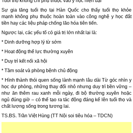
Tuổi thọ không chỉ phụ thuộc vào y học hiện đại
Sự gia tăng tuổi thọ tại Hàn Quốc cho thấy tuổi thọ khỏe
mạnh không phụ thuộc hoàn toàn vào công nghệ y học đắt
tiền hay các liệu pháp chống lão hóa tiên tiến.
Ngược lại, các yếu tố có giá trị lớn nhất lại là:
* Dinh dưỡng hợp lý từ sớm
* Hoạt động thể lực thường xuyên
* Duy trì kết nối xã hội
* Tầm soát và phòng bệnh chủ động
* Hình thành thói quen sống lành mạnh lâu dài Từ góc nhìn y
học dự phòng, những thay đổi nhỏ nhưng duy trì bền vững –
như ăn thêm rau xanh mỗi ngày, đi bộ thường xuyên hoặc
ngủ đúng giờ – có thể tạo ra tác động đáng kể lên tuổi thọ và
chất lượng sống trong tương lai.
TS.BS. Trần Việt Hùng (TT Nội soi tiêu hóa – TDCN)