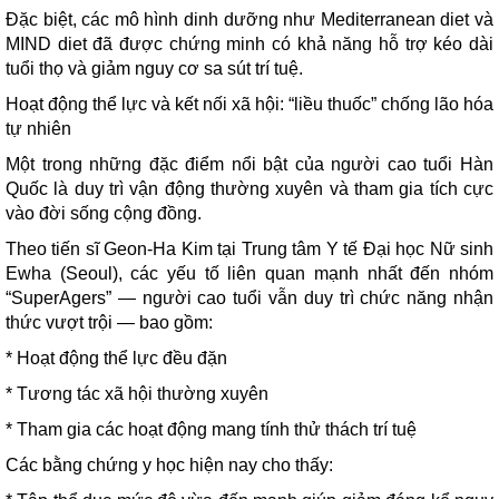
Đặc biệt, các mô hình dinh dưỡng như Mediterranean diet và
MIND diet đã được chứng minh có khả năng hỗ trợ kéo dài
tuổi thọ và giảm nguy cơ sa sút trí tuệ.
Hoạt động thể lực và kết nối xã hội: “liều thuốc” chống lão hóa
tự nhiên
Một trong những đặc điểm nổi bật của người cao tuổi Hàn
Quốc là duy trì vận động thường xuyên và tham gia tích cực
vào đời sống cộng đồng.
Theo tiến sĩ Geon-Ha Kim tại Trung tâm Y tế Đại học Nữ sinh
Ewha (Seoul), các yếu tố liên quan mạnh nhất đến nhóm
“SuperAgers” — người cao tuổi vẫn duy trì chức năng nhận
thức vượt trội — bao gồm:
* Hoạt động thể lực đều đặn
* Tương tác xã hội thường xuyên
* Tham gia các hoạt động mang tính thử thách trí tuệ
Các bằng chứng y học hiện nay cho thấy: