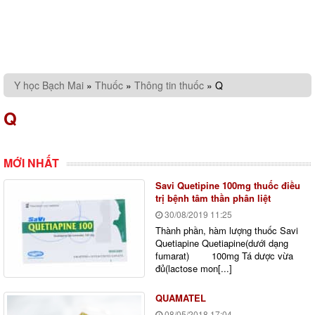
Y học Bạch Mai
»
Thuốc
»
Thông tin thuốc
»
Q
Q
MỚI NHẤT
Savi Quetipine 100mg thuốc điều
trị bệnh tâm thần phân liệt
30/08/2019
11:25
Thành phần, hàm lượng thuốc Savi
Quetiapine Quetiapine(dưới dạng
fumarat) 100mg Tá dược vừa
đủ(lactose mon[...]
QUAMATEL
08/05/2018
17:04