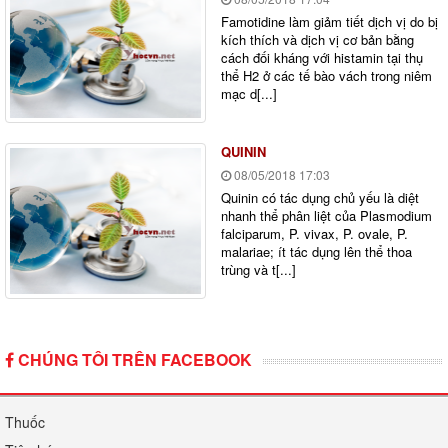
Famotidine làm giảm tiết dịch vị do bị
kích thích và dịch vị cơ bản bằng
cách đối kháng với histamin tại thụ
thể H2 ở các tế bào vách trong niêm
mạc d[...]
QUININ
08/05/2018
17:03
Quinin có tác dụng chủ yếu là diệt
nhanh thể phân liệt của Plasmodium
falciparum, P. vivax, P. ovale, P.
malariae; ít tác dụng lên thể thoa
trùng và t[...]
CHÚNG TÔI TRÊN FACEBOOK
Thuốc