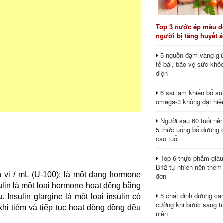
Top 3 nước ép màu đỏ
người bị tăng huyết 
5 nguồn đạm vàng giú
tế bài, bảo vệ sức khỏ
diện
6 sai lầm khiến bổ s
omega-3 không đạt hiệ
Người sau 60 tuổi nê
5 thức uống bổ dưỡng 
cao tuổi
Top 6 thực phẩm giàu
B12 tự nhiên nên thêm
ơn vị / mL (U-100): là một dạng hormone
đơn
sulin là một loại hormone hoạt động bằng
5 chất dinh dưỡng cầ
Insulin glargine là một loại insulin có
cường khi bước sang tu
khi tiêm và tiếp tục hoạt động đồng đều
niên