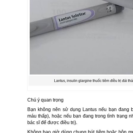
Lantus, insulin glargine thuốc tiêm điều trị đái t
Chú ý quan trọng
Bạn không nên sử dụng Lantus nếu bạn đang b
máu thấp), hoặc nếu bạn đang trong tình trạng n
bác sĩ để được điều trị).
Không bao giờ dùng chung bút tiêm hoặc hộp m