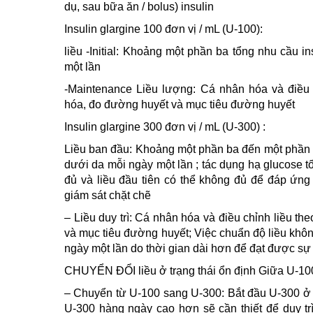
dụ, sau bữa ăn / bolus) insulin
Insulin glargine 100 đơn vị / mL (U-100):
liều -Initial: Khoảng một phần ba tổng nhu cầu 
một lần
-Maintenance Liều lượng: Cá nhân hóa và điều 
hóa, đo đường huyết và mục tiêu đường huyết
Insulin glargine 300 đơn vị / mL (U-300) :
Liều ban đầu: Khoảng một phần ba đến một phần h
dưới da mỗi ngày một lần ; tác dụng hạ glucose t
đủ và liều đầu tiên có thể không đủ để đáp ứng
giám sát chặt chẽ
– Liều duy trì: Cá nhân hóa và điều chỉnh liều t
và mục tiêu đường huyết; Việc chuẩn độ liều khô
ngày một lần do thời gian dài hơn để đạt được sự
CHUYỂN ĐỔI liều ở trạng thái ổn định Giữa U-10
– Chuyển từ U-100 sang U-300: Bắt đầu U-300 ở 
U-300 hàng ngày cao hơn sẽ cần thiết để duy t