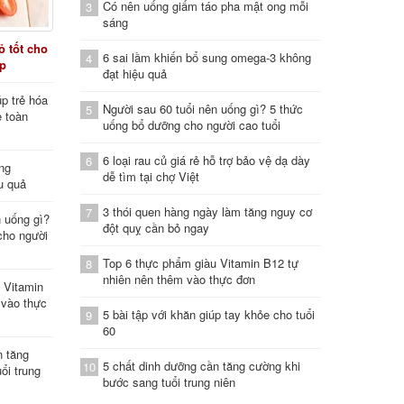
Có nên uống giấm táo pha mật ong mỗi
3
sáng
 tốt cho
6 sai lầm khiến bổ sung omega-3 không
4
áp
đạt hiệu quả
p trẻ hóa
Người sau 60 tuổi nên uống gì? 5 thức
5
e toàn
uống bổ dưỡng cho người cao tuổi
6 loại rau củ giá rẻ hỗ trợ bảo vệ dạ dày
6
ung
dễ tìm tại chợ Việt
u quả
3 thói quen hàng ngày làm tăng nguy cơ
7
n uống gì?
đột quỵ cần bỏ ngay
cho người
Top 6 thực phẩm giàu Vitamin B12 tự
8
nhiên nên thêm vào thực đơn
 Vitamin
 vào thực
5 bài tập với khăn giúp tay khỏe cho tuổi
9
60
n tăng
5 chất dinh dưỡng cần tăng cường khi
10
ổi trung
bước sang tuổi trung niên