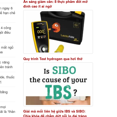
Ăn sáng giảm cân: 8 thực phẩm đốt mỡ
đỉnh cao ít ai ngờ
n ngay 6
để hạn chế
: 4 công
ồi điều
ị mất ngủ
ua
Quy trình Test hydrogen qua hơi thở
c năng
nên tránh
de, thuốc
ị
 bằng
 mọi
Giải mã mối liên hệ giữa IBS và SIBO:
ải là “thần
Chìa khóa để chấm dứt nỗi lo đại tràng