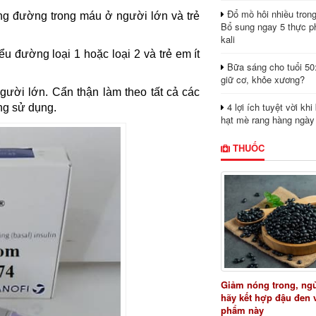
Đổ mồ hôi nhiều tron
ng đường trong máu ở người lớn và trẻ
Bổ sung ngay 5 thực p
kali
 đường loại 1 hoặc loại 2 và trẻ em ít
Bữa sáng cho tuổi 50
giữ cơ, khỏe xương?
người lớn. Cẩn thận làm theo tất cả các
4 lợi ích tuyệt vời kh
ng sử dụng.
hạt mè rang hàng ngày
THUỐC
Giảm nóng trong, ng
hãy kết hợp đậu đen 
phẩm này