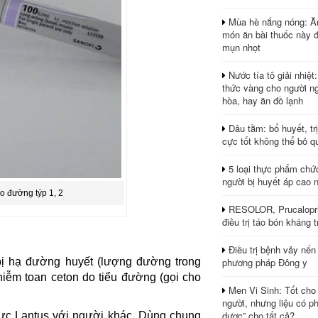
Mùa hè nắng nóng: Ă
món ăn bài thuốc này 
mụn nhọt
Nước tía tô giải nhiệt
thức vàng cho người ng
hòa, hay ăn đồ lạnh
Dâu tằm: bổ huyết, tr
cực tốt không thể bỏ q
5 loại thực phẩm chứ
người bị huyết áp cao 
háo đường týp 1, 2
RESOLOR, Prucalopri
điều trị táo bón kháng tr
Điều trị bệnh vảy nến
phương pháp Đông y
ị hạ đường huyết (lượng đường trong
hiễm toan ceton do tiểu đường (gọi cho
Men Vi Sinh: Tốt cho
người, nhưng liệu có ph
dược” cho tất cả?
ực Lantus với người khác. Dùng chung