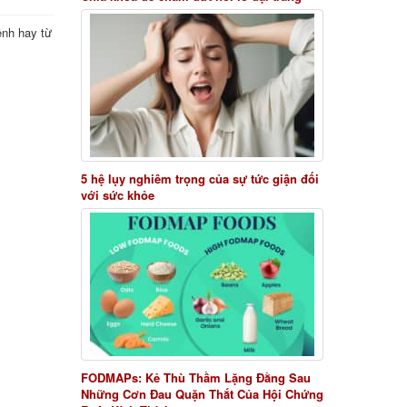
ệnh hay từ
5 hệ lụy nghiêm trọng của sự tức giận đối
với sức khỏe
FODMAPs: Kẻ Thù Thầm Lặng Đằng Sau
Những Cơn Đau Quặn Thắt Của Hội Chứng