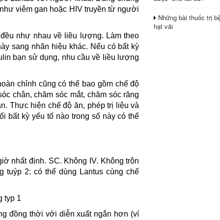
 như viêm gan hoặc HIV truyền từ người
Những bài thuốc trị b
hạt vải
e đều như nhau về liều lượng. Làm theo
này sang nhãn hiệu khác. Nếu có bất kỳ
ulin bạn sử dụng, nhu cầu về liều lượng
ị hoàn chỉnh cũng có thể bao gồm chế độ
 sóc chân, chăm sóc mắt, chăm sóc răng
. Thực hiện chế độ ăn, phép trị liệu và
i bất kỳ yếu tố nào trong số này có thể
 giờ nhất định. SC. Không IV. Không trộn
g tuýp 2: có thể dùng Lantus cùng chế
 typ 1
 đồng thời với diễn xuất ngắn hơn (ví