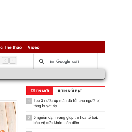
c Thể thao
Video
Có nên uống giấm táo pha mật ong mỗi sáng
TIN MỚI
TIN NỔI BẬT
Top 3 nước ép màu đỏ tốt cho người bị
1
tăng huyết áp
5 nguồn đạm vàng giúp trẻ hóa tế bài,
2
bảo vệ sức khỏe toàn diện