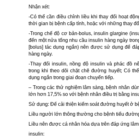
Nhận xét:
-Có thể cần điều chỉnh liều khi thay đổi hoạt độn
thời gian bị bệnh cấp tính, hoặc với những thay đ
-Trong chế độ cơ bản-bolus, insulin glargine (i
đến một nửa tổng nhu cầu insulin hàng ngày trong 
[bolus] tác dụng ngắn) nên được sử dụng để đáp
hàng ngày.
-Thay đổi insulin, nồng độ insulin và phác đồ 
trong khi theo dõi chặt chẽ đường huyết; Có thể 
dụng ngắn trong giai đoạn chuyển tiếp.
– Trong các thử nghiệm lâm sàng, bệnh nhân dùng
lớn hơn 17,5% so với bệnh nhân điều trị bằng insu
Sử dụng: Để cải thiện kiểm soát đường huyết ở b
Liều người lớn thông thường cho bệnh tiểu đường
Liều nên được cá nhân hóa dựa trên đáp ứng lâ
insulin: