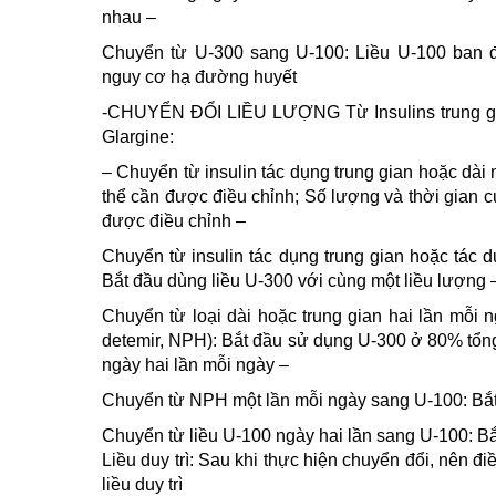
nhau –
Chuyển từ U-300 sang U-100: Liều U-100 ban 
nguy cơ hạ đường huyết
-CHUYỂN ĐỔI LIỀU LƯỢNG Từ Insulins trung gian
Glargine:
– Chuyển từ insulin tác dụng trung gian hoặc dài
thể cần được điều chỉnh; Số lượng và thời gian c
được điều chỉnh –
Chuyển từ insulin tác dụng trung gian hoặc tác 
Bắt đầu dùng liều U-300 với cùng một liều lượng 
Chuyển từ loại dài hoặc trung gian hai lần mỗi ngà
detemir, NPH): Bắt đầu sử dụng U-300 ở 80% tổng 
ngày hai lần mỗi ngày –
Chuyển từ NPH một lần mỗi ngày sang U-100: Bắt 
Chuyển từ liều U-100 ngày hai lần sang U-100: B
Liều duy trì: Sau khi thực hiện chuyển đổi, nên đi
liều duy trì