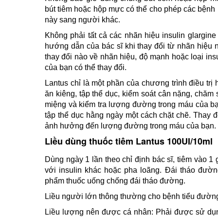
bút tiêm hoặc hộp mực có thể cho phép các bệnh
này sang người khác.
Không phải tất cả các nhãn hiệu insulin glargin
hướng dẫn của bác sĩ khi thay đổi từ nhãn hiệu 
thay đổi nào về nhãn hiệu, độ mạnh hoặc loại ins
của bạn có thể thay đổi.
Lantus chỉ là một phần của chương trình điều tr
ăn kiêng, tập thể dục, kiểm soát cân nặng, chăm
miệng và kiểm tra lượng đường trong máu của bạn
tập thể dục hằng ngày một cách chặt chẽ. Thay đổ
ảnh hưởng đến lượng đường trong máu của bạn.
Liều dùng thuốc tiêm Lantus 100UI/10ml
Dùng ngày 1 lần theo chỉ định bác sĩ, tiêm vào 1
với insulin khác hoặc pha loãng. Đái tháo đườn
phẩm thuốc uống chống đái tháo đường.
Liều người lớn thông thường cho bệnh tiểu đường
Liều lượng nên được cá nhân: Phải được sử dụng