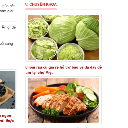
CHUYÊN KHOA
g mùa hè:
hẩm giàu
: Ăn gì để
i bổ sung
6 loại rau củ giá rẻ hỗ trợ bảo vệ dạ dày dễ
tìm tại chợ Việt
ủ ngon
với thực