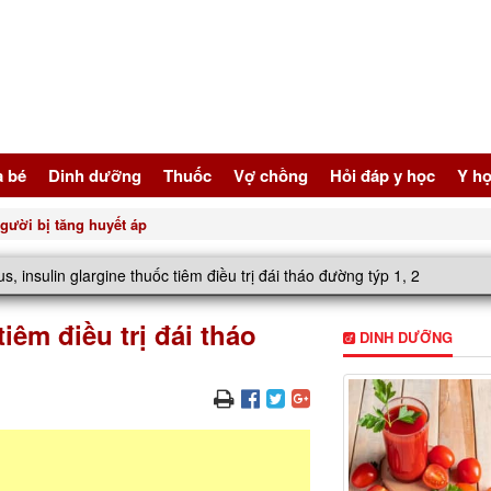
à bé
Dinh dưỡng
Thuốc
Vợ chồng
Hỏi đáp y học
Y họ
ế bài, bảo vệ sức khỏe toàn diện
s, insulin glargine thuốc tiêm điều trị đái tháo đường týp 1, 2
tiêm điều trị đái tháo
DINH DƯỠNG