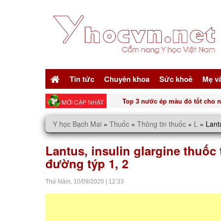
Tin tức
Chuyên khoa
Sức khoẻ
Mẹ v
5 nguồn đạm vàng giúp trẻ hóa t
MỚI CẬP NHẬT
Y học Bạch Mai
»
Thuốc
»
Thông tin thuốc
»
L
»
Lantu
Lantus, insulin glargine thuốc 
đường týp 1, 2
Thứ Năm,
10/09/2020
|
12:33