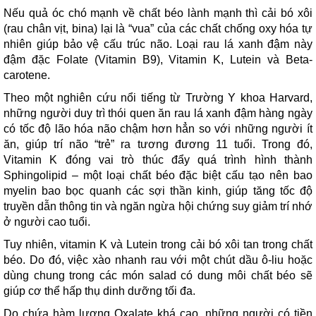
Nếu quả óc chó mạnh về chất béo lành mạnh thì cải bó xôi
(rau chân vịt, bina) lại là “vua” của các chất chống oxy hóa tự
nhiên giúp bảo vệ cấu trúc não. Loại rau lá xanh đậm này
đậm đặc Folate (Vitamin B9), Vitamin K, Lutein và Beta-
carotene.
Theo một nghiên cứu nổi tiếng từ Trường Y khoa Harvard,
những người duy trì thói quen ăn rau lá xanh đậm hàng ngày
có tốc độ lão hóa não chậm hơn hẳn so với những người ít
ăn, giúp trí não “trẻ” ra tương đương 11 tuổi. Trong đó,
Vitamin K đóng vai trò thúc đẩy quá trình hình thành
Sphingolipid – một loại chất béo đặc biệt cấu tạo nên bao
myelin bao bọc quanh các sợi thần kinh, giúp tăng tốc độ
truyền dẫn thông tin và ngăn ngừa hội chứng suy giảm trí nhớ
ở người cao tuổi.
Tuy nhiên, vitamin K và Lutein trong cải bó xôi tan trong chất
béo. Do đó, việc xào nhanh rau với một chút dầu ô-liu hoặc
dùng chung trong các món salad có dung môi chất béo sẽ
giúp cơ thể hấp thụ dinh dưỡng tối đa.
Do chứa hàm lượng Oxalate khá cao, những người có tiền