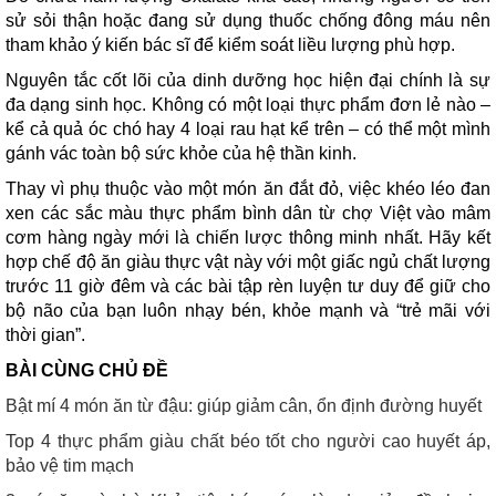
sử sỏi thận hoặc đang sử dụng thuốc chống đông máu nên
tham khảo ý kiến bác sĩ để kiểm soát liều lượng phù hợp.
Nguyên tắc cốt lõi của dinh dưỡng học hiện đại chính là sự
đa dạng sinh học. Không có một loại thực phẩm đơn lẻ nào –
kể cả quả óc chó hay 4 loại rau hạt kể trên – có thể một mình
gánh vác toàn bộ sức khỏe của hệ thần kinh.
Thay vì phụ thuộc vào một món ăn đắt đỏ, việc khéo léo đan
xen các sắc màu thực phẩm bình dân từ chợ Việt vào mâm
cơm hàng ngày mới là chiến lược thông minh nhất. Hãy kết
hợp chế độ ăn giàu thực vật này với một giấc ngủ chất lượng
trước 11 giờ đêm và các bài tập rèn luyện tư duy để giữ cho
bộ não của bạn luôn nhạy bén, khỏe mạnh và “trẻ mãi với
thời gian”.
BÀI CÙNG CHỦ ĐỀ
Bật mí 4 món ăn từ đậu: giúp giảm cân, ổn định đường huyết
Top 4 thực phẩm giàu chất béo tốt cho người cao huyết áp,
bảo vệ tim mạch