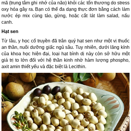
mã (trung tâm ghi nhớ của não) khỏi các tổn thương do stress
oxy hóa gây ra. Bạn có thể đa dạng thực đơn bằng cách làm
nước ép mix cùng táo, gừng, hoặc cắt lát làm salad, nấu
canh.
Hạt sen
Từ lâu, y học cổ truyền đã trân quý hạt sen như một vị thuốc
an thần, nuôi dưỡng giấc ngủ sâu. Tuy nhiên, dưới lăng kính
của khoa học hiện đại, loại hạt bình dị này còn sở hữu một
giá trị to lớn đối với hệ thần kinh nhờ hàm lượng phospho,
axit amin thiết yếu và đặc biệt là Lecithin.