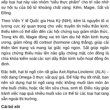
xếp loại hạt này vào nhóm “siêu thực phẩm” cho trí não nhờ
sự hội tụ của bộ tứ khoáng chất vàng: Kẽm, Magie, Sắt và
Đồng.
Theo Viện Y tế Quốc gia Hoa Kỳ (NIH), kẽm là nguyên tố vi
lượng cực kỳ quan trọng cho việc truyền tín hiệu thần kinh;
thiếu kẽm có thể dẫn đến các hội chứng suy giảm nhận thức.
Trong khi đó, Magie đóng vai trò làm dịu hệ thần kinh trung
ương, giảm nồng độ cortisol (hormone căng thẳng), giúp cải
thiện tâm trạng và mang lại giấc ngủ ngon. Sắt giúp ngăn
ngừa chứng thiếu máu lên não gây chóng mặt, còn đồng là
chìa khóa kiểm soát các sợi dây thần kinh luôn hoạt động ổn
định.
Đặc biệt, hạt bí ngô còn rất giàu Axit Alpha-Linolenic (ALA) –
một dạng Omega-3 thực vật quý giá. Để hấp thụ tốt nhất, bạn
nên sử dụng hạt bí ngô rang mộc không muối làm món ăn
nhẹ buổi chiều, hoặc rắc lên sữa chua, sinh tố. Điều này giúp
tránh việc nạp quá nhiều muối vào cơ thể từ các loại hạt rang
sẵn ngoài thị trường.
Cải bó xôi