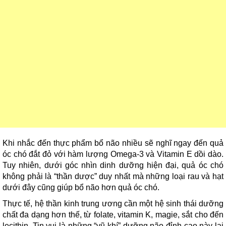
Khi nhắc đến thực phẩm bổ não nhiều sẽ nghĩ ngay đến quả
óc chó đắt đỏ với hàm lượng Omega-3 và Vitamin E dồi dào.
Tuy nhiên, dưới góc nhìn dinh dưỡng hiện đại, quả óc chó
không phải là “thần dược” duy nhất mà những loại rau và hạt
dưới đây cũng giúp bổ não hơn quả óc chó.
Thực tế, hệ thần kinh trung ương cần một hệ sinh thái dưỡng
chất đa dạng hơn thế, từ folate, vitamin K, magie, sắt cho đến
lecithin. Tin vui là những “vũ khí” dưỡng não đỉnh cao này lại