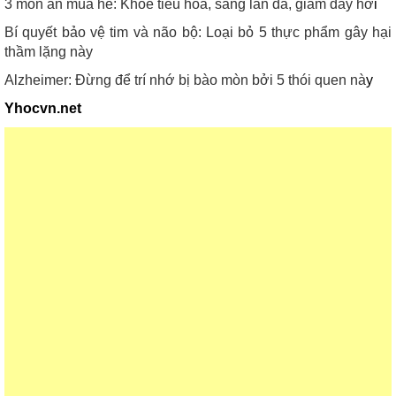
3 món ăn mùa hè: Khỏe tiêu hóa, sáng làn da, giảm đầy hơ
i
Bí quyết bảo vệ tim và não bộ: Loại bỏ 5 thực phẩm gây hại
thầm lặng này
Alzheimer: Đừng để trí nhớ bị bào mòn bởi 5 thói quen nà
y
Yhocvn.net