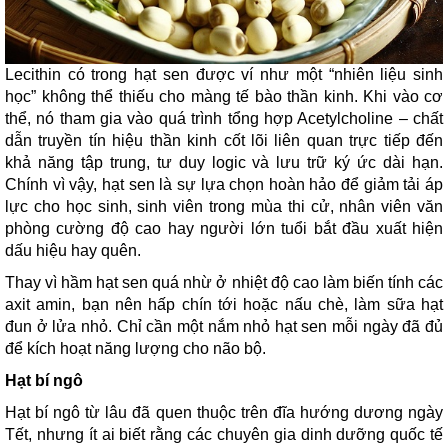
Lecithin có trong hạt sen được ví như một “nhiên liệu sinh
học” không thể thiếu cho màng tế bào thần kinh. Khi vào cơ
thể, nó tham gia vào quá trình tổng hợp Acetylcholine – chất
dẫn truyền tín hiệu thần kinh cốt lõi liên quan trực tiếp đến
khả năng tập trung, tư duy logic và lưu trữ ký ức dài hạn.
Chính vì vậy, hạt sen là sự lựa chọn hoàn hảo để giảm tải áp
lực cho học sinh, sinh viên trong mùa thi cử, nhân viên văn
phòng cường độ cao hay người lớn tuổi bắt đầu xuất hiện
dấu hiệu hay quên.
Thay vì hầm hạt sen quá nhừ ở nhiệt độ cao làm biến tính các
axit amin, bạn nên hấp chín tới hoặc nấu chè, làm sữa hạt
đun ở lửa nhỏ. Chỉ cần một nắm nhỏ hạt sen mỗi ngày đã đủ
để kích hoạt năng lượng cho não bộ.
Hạt bí ngô
Hạt bí ngô từ lâu đã quen thuộc trên đĩa hướng dương ngày
Tết, nhưng ít ai biết rằng các chuyên gia dinh dưỡng quốc tế