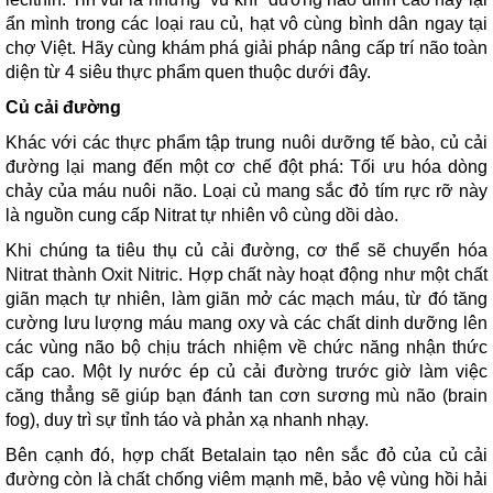
ẩn mình trong các loại rau củ, hạt vô cùng bình dân ngay tại
chợ Việt. Hãy cùng khám phá giải pháp nâng cấp trí não toàn
diện từ 4 siêu thực phẩm quen thuộc dưới đây.
Củ cải đường
Khác với các thực phẩm tập trung nuôi dưỡng tế bào, củ cải
đường lại mang đến một cơ chế đột phá: Tối ưu hóa dòng
chảy của máu nuôi não. Loại củ mang sắc đỏ tím rực rỡ này
là nguồn cung cấp Nitrat tự nhiên vô cùng dồi dào.
Khi chúng ta tiêu thụ củ cải đường, cơ thể sẽ chuyển hóa
Nitrat thành Oxit Nitric. Hợp chất này hoạt động như một chất
giãn mạch tự nhiên, làm giãn mở các mạch máu, từ đó tăng
cường lưu lượng máu mang oxy và các chất dinh dưỡng lên
các vùng não bộ chịu trách nhiệm về chức năng nhận thức
cấp cao. Một ly nước ép củ cải đường trước giờ làm việc
căng thẳng sẽ giúp bạn đánh tan cơn sương mù não (brain
fog), duy trì sự tỉnh táo và phản xạ nhanh nhạy.
Bên cạnh đó, hợp chất Betalain tạo nên sắc đỏ của củ cải
đường còn là chất chống viêm mạnh mẽ, bảo vệ vùng hồi hải