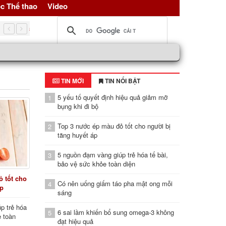
c Thể thao
Video
5 nguồn đạm vàng giúp trẻ hóa tế bài, bảo vệ sức khỏe toàn d
TIN MỚI
TIN NỔI BẬT
5 yếu tố quyết định hiệu quả giảm mỡ
1
bụng khi đi bộ
Top 3 nước ép màu đỏ tốt cho người bị
2
tăng huyết áp
5 nguồn đạm vàng giúp trẻ hóa tế bài,
3
bảo vệ sức khỏe toàn diện
 tốt cho
Có nên uống giấm táo pha mật ong mỗi
4
áp
sáng
p trẻ hóa
6 sai lầm khiến bổ sung omega-3 không
5
e toàn
đạt hiệu quả