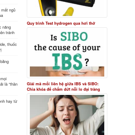
ị mất ngủ
ua
Quy trình Test hydrogen qua hơi thở
c năng
nên tránh
de, thuốc
ị
 bằng
 mọi
Giải mã mối liên hệ giữa IBS và SIBO:
ải là “thần
Chìa khóa để chấm dứt nỗi lo đại tràng
ệnh hay từ