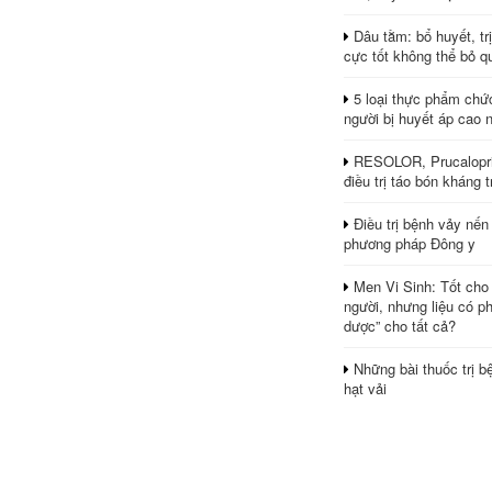
Dâu tằm: bổ huyết, tr
cực tốt không thể bỏ q
5 loại thực phẩm chứ
người bị huyết áp cao 
RESOLOR, Prucalopri
điều trị táo bón kháng tr
Điều trị bệnh vảy nến
phương pháp Đông y
Men Vi Sinh: Tốt cho
người, nhưng liệu có ph
dược” cho tất cả?
Những bài thuốc trị b
hạt vải