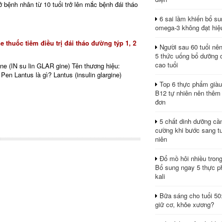
 bệnh nhân từ 10 tuổi trở lên mắc bệnh đái tháo
6 sai lầm khiến bổ s
omega-3 không đạt hiệ
ne thuốc tiêm điều trị đái tháo đường týp 1, 2
Người sau 60 tuổi nê
5 thức uống bổ dưỡng 
cao tuổi
ine (IN su lin GLAR gine) Tên thương hiệu:
Pen Lantus là gì? Lantus (insulin glargine)
Top 6 thực phẩm giàu
B12 tự nhiên nên thêm
đơn
5 chất dinh dưỡng cầ
cường khi bước sang tu
niên
Đổ mồ hôi nhiều tron
Bổ sung ngay 5 thực p
kali
Bữa sáng cho tuổi 50
giữ cơ, khỏe xương?