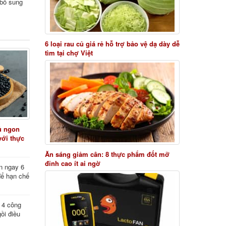
i bổ sung
6 loại rau củ giá rẻ hỗ trợ bảo vệ dạ dày dễ
tìm tại chợ Việt
ủ ngon
với thực
Ăn sáng giảm cân: 8 thực phẩm đốt mỡ
đỉnh cao ít ai ngờ
n ngay 6
để hạn chế
: 4 công
ồi điều