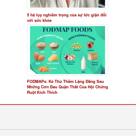
5 hệ lụy nghiêm trọng của sự tức giận đối
với sức khỏe
FODMAPs: Kẻ Thù Thầm Lặng Đằng Sau
Những Cơn Đau Quặn Thắt Của Hội Chứng
Ruột Kích Thích