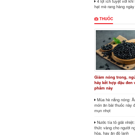
4 lợi ích tuyệt vời kh
hạt mè rang hàng ngày
THUỐC
Giảm nóng trong, ng
hãy kết hợp đậu đen 
phẩm này
Mùa hè nắng nóng: Ă
món ăn bài thuốc này 
mụn nhọt
Nước tía tô giải nhiệt
thức vàng cho người ng
hòa, hay ăn đồ lạnh