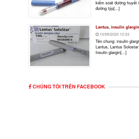
kiểm soát đường huyết ở
đường týp[...]
Lantus, insulin glargi
10/09/2020
12:33
Tên chung: insulin glarg
Lantus, Lantus Solostar 
Insulin glargin[...]
CHÚNG TÔI TRÊN FACEBOOK