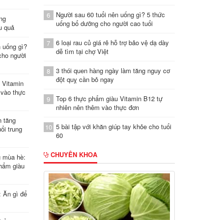
Người sau 60 tuổi nên uống gì? 5 thức
6
ung
uống bổ dưỡng cho người cao tuổi
u quả
6 loại rau củ giá rẻ hỗ trợ bảo vệ dạ dày
7
n uống gì?
dễ tìm tại chợ Việt
cho người
3 thói quen hàng ngày làm tăng nguy cơ
8
đột quỵ cần bỏ ngay
 Vitamin
 vào thực
Top 6 thực phẩm giàu Vitamin B12 tự
9
nhiên nên thêm vào thực đơn
n tăng
5 bài tập với khăn giúp tay khỏe cho tuổi
10
ổi trung
60
CHUYÊN KHOA
g mùa hè:
hẩm giàu
: Ăn gì để