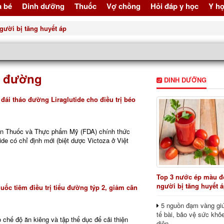
à bé
Dinh dưỡng
Thuốc
Vợ chồng
Hỏi đáp y học
Y họ
gười bị tăng huyết áp
u đường
DINH DƯỠNG
đái tháo đường Liraglutide cho điều trị béo
an Thuốc và Thực phẩm Mỹ (FDA) chính thức
ide có chỉ định mới (biệt dược Victoza ở Việt
Top 3 nước ép màu đỏ
người bị tăng huyết 
thuốc tiêm điều trị tiểu đường týp 2, giảm cân
5 nguồn đạm vàng giú
tế bài, bảo vệ sức khỏ
 chế độ ăn kiêng và tập thể dục để cải thiện
diện