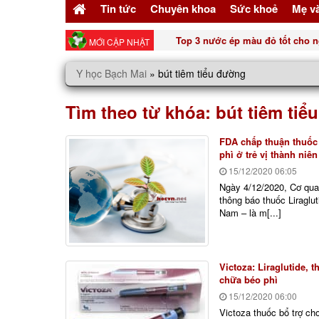
Tin tức
Chuyên khoa
Sức khoẻ
Mẹ v
Top 3 nước ép màu đỏ tốt cho n
MỚI CẬP NHẬT
Y học Bạch Mai
»
bút tiêm tiểu đường
Tìm theo từ khóa:
bút tiêm tiể
FDA chấp thuận thuốc 
phì ở trẻ vị thành niên
15/12/2020
06:05
Ngày 4/12/2020, Cơ qu
thông báo thuốc Liraglut
Nam – là m[...]
Victoza: Liraglutide, 
chữa béo phì
15/12/2020
06:00
Victoza thuốc bổ trợ cho