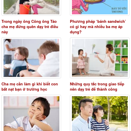
Trong ngày ông Công ông Táo
Phương pháp ‘bánh sandwich’
cha mẹ đừng quên dạy trẻ điều
có gì hay mà nhiều ba mẹ áp
này
dụng?
Cha mẹ cần làm gì khi biết con
Những quy tắc trong giao tiếp
bắt nạt bạn ở trường học
nên dạy trẻ để thành công