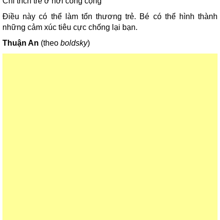
Chỉ trích trẻ ở nơi công cộng
Điều này có thể làm tổn thương trẻ. Bé có thể hình thành
những cảm xúc tiêu cực chống lại bạn.
Thuận An
(theo
boldsky
)