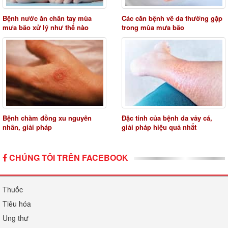
Bệnh nước ăn chân tay mùa
Các căn bệnh về da thường gặp
mưa bão xử lý như thế nào
trong mùa mưa bão
Bệnh chàm đồng xu nguyên
Đặc tính của bệnh da vảy cá,
nhân, giải pháp
giải pháp hiệu quả nhất
CHÚNG TÔI TRÊN FACEBOOK
Thuốc
Tiêu hóa
Ung thư