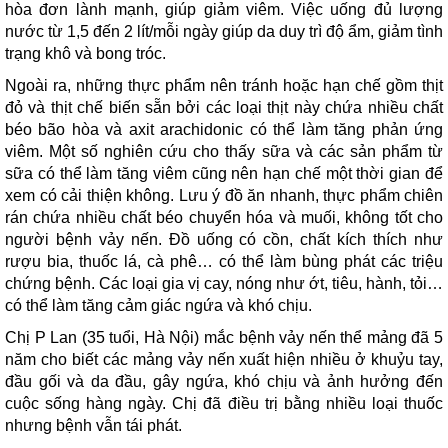
hòa đơn lành mạnh, giúp giảm viêm. Việc uống đủ lượng
nước từ 1,5 đến 2 lít/mỗi ngày giúp da duy trì độ ẩm, giảm tình
trạng khô và bong tróc.
Ngoài ra, những thực phẩm nên tránh hoặc hạn chế gồm thịt
đỏ và thịt chế biến sẵn bởi các loại thịt này chứa nhiều chất
béo bão hòa và axit arachidonic có thể làm tăng phản ứng
viêm. Một số nghiên cứu cho thấy sữa và các sản phẩm từ
sữa có thể làm tăng viêm cũng nên hạn chế một thời gian để
xem có cải thiện không. Lưu ý đồ ăn nhanh, thực phẩm chiên
rán chứa nhiều chất béo chuyển hóa và muối, không tốt cho
người bệnh vảy nến. Đồ uống có cồn, chất kích thích như
rượu bia, thuốc lá, cà phê… có thể làm bùng phát các triệu
chứng bệnh. Các loại gia vị cay, nóng như ớt, tiêu, hành, tỏi…
có thể làm tăng cảm giác ngứa và khó chịu.
Chị P Lan (35 tuổi, Hà Nội) mắc bệnh vảy nến thể mảng đã 5
năm cho biết các mảng vảy nến xuất hiện nhiều ở khuỷu tay,
đầu gối và da đầu, gây ngứa, khó chịu và ảnh hưởng đến
cuộc sống hàng ngày. Chị đã điều trị bằng nhiều loại thuốc
nhưng bệnh vẫn tái phát.