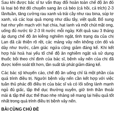
Sau khi được bác sĩ tư vấn thay đổi hoàn toàn chế độ ăn đó
là loại bỏ thịt đỏ chuyển sang ăn cá béo (cá hồi, cá trích) 2-3
lần/tuần, tăng cường rau xanh và trái cây như rau bina, súp lơ
xanh, và các loại quả mọng như dâu tây, việt quất. Bổ sung
hạt như yến mạch với hạt chia, hạt lanh và một chút mật ong,
uống đủ nước từ 2-3 lít nước mỗi ngày. Kết quả sau 3 tháng
áp dụng chế độ ăn kiêng nghiêm ngặt, tình trạng da của chị
Lan đã cải thiện rõ rệt, các mảng vảy nến không còn đỏ và
dày như trước, cảm giác ngứa cũng giảm đáng kể. Khi kết
hợp hài hoà hai yếu tố chế độ ăn nghiêm ngặt và sử dụng
thuốc bôi theo chỉ định của bác sĩ, bệnh vảy nến của chị đã
được kiểm soát tốt hơn, tần suất tái phát giảm đáng kể.
Các bác sỹ khuyến cáo, chế độ ăn uống chỉ là một phần của
quá trình điều trị. Người bệnh vảy nến cần kết hợp với việc
tuân thủ phác đồ điều trị của bác sĩ và có lối sống lành mạnh
ngủ đủ giấc, tập thể dục thường xuyên, giữ tinh thần thoải
mái & tập thể dục thể thao nhẹ nhàng sẽ mang lại hiệu quả tốt
nhất trong quá trình điều trị bệnh vảy nến.
BÀI CÙNG CHỦ ĐỀ