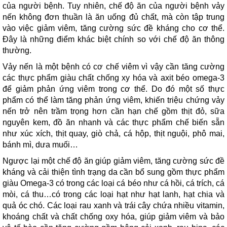
của người bệnh. Tuy nhiên, chế độ ăn của người bệnh vảy
nến không đơn thuần là ăn uống đủ chất, mà còn tập trung
vào việc giảm viêm, tăng cường sức đề kháng cho cơ thể.
Đây là những điểm khác biệt chính so với chế độ ăn thông
thường.
Vảy nến là một bệnh có cơ chế viêm vì vậy cần tăng cường
các thực phẩm giàu chất chống xy hóa và axit béo omega-3
để giảm phản ứng viêm trong cơ thể. Do đó một số thực
phẩm có thể làm tăng phản ứng viêm, khiến triệu chứng vảy
nến trở nên trầm trọng hơn cần hạn chế gồm thịt đỏ, sữa
nguyên kem, đồ ăn nhanh và các thực phẩm chế biến sẵn
như xúc xích, thịt quay, giò chả, cá hộp, thịt nguội, phô mai,
bánh mì, dưa muối…
Ngược lại một chế độ ăn giúp giảm viêm, tăng cường sức đề
kháng và cải thiện tình trạng da cần bổ sung gồm thực phẩm
giàu Omega-3 có trong các loại cá béo như cá hồi, cá trích, cá
mòi, cá thu…có trong các loại hạt như hạt lanh, hạt chia và
quả óc chó. Các loại rau xanh và trái cây chứa nhiều vitamin,
khoáng chất và chất chống oxy hóa, giúp giảm viêm và bảo