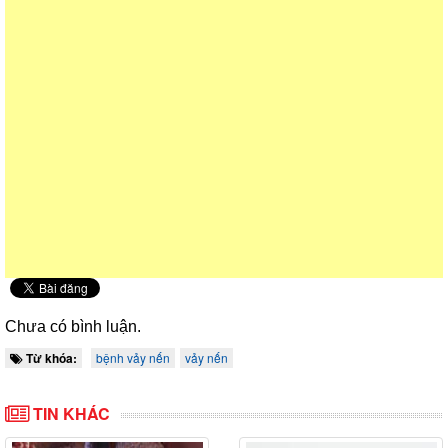
Chưa có bình luận.
Từ khóa:
bệnh vảy nến
vảy nến
TIN KHÁC