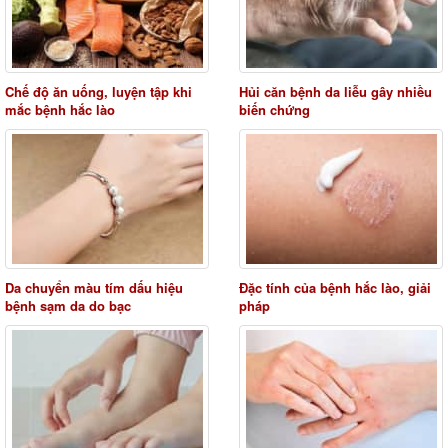
Chế độ ăn uống, luyện tập khi
Hủi căn bệnh da liễu gây nhiều
mắc bệnh hắc lào
biến chứng
Da chuyển màu tím dấu hiệu
Đặc tính của bệnh hắc lào, giải
bệnh sạm da do bạc
pháp