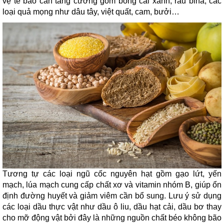
vệ tế bào cần tăng cường gồm bông cải xanh, rau bina, các
loại quả mọng như dâu tây, việt quất, cam, bưởi…
Tương tự các loại ngũ cốc nguyên hạt gồm gạo lứt, yến
mạch, lúa mạch cung cấp chất xơ và vitamin nhóm B, giúp ổn
định đường huyết và giảm viêm cần bổ sung. Lưu ý sử dụng
các loại dầu thực vật như dầu ô liu, dầu hạt cải, dầu bơ thay
cho mỡ động vật bởi đây là những nguồn chất béo không bão