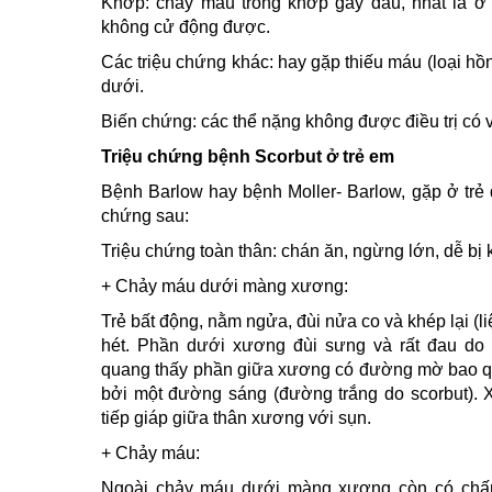
Khớp: chảy máu trong khớp gây đau, nhất là ở 
không cử động được.
Các triệu chứng khác: hay gặp thiếu máu (loại hồ
dưới.
Biến chứng: các thể nặng không được điều trị có và
Triệu chứng bệnh Scorbut ở trẻ em
Bệnh Barlow hay bệnh Moller- Barlow, gặp ở trẻ
chứng sau:
Triệu chứng toàn thân: chán ăn, ngừng lớn, dễ bị kí
+ Chảy máu dưới màng xương:
Trẻ bất động, nằm ngửa, đùi nửa co và khép lại (li
hét. Phần dưới xương đùi sưng và rất đau d
quang thấy phần giữa xương có đường mờ bao qu
bởi một đường sáng (đường trắng do scorbut). 
tiếp giáp giữa thân xương với sụn.
+ Chảy máu:
Ngoài chảy máu dưới màng xương còn có chấm