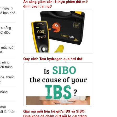
Ăn sáng giảm cân: 8 thực phẩm đốt mỡ
đỉnh cao ít ai ngờ
n ngay 6
để hạn chế
: 4 công
ồi điều
ị mất ngủ
ua
Quy trình Test hydrogen qua hơi thở
c năng
nên tránh
de, thuốc
ị
 bằng
 mọi
Giải mã mối liên hệ giữa IBS và SIBO:
ải là “thần
Chìa khóa để chấm dứt nỗi lo đại tràng