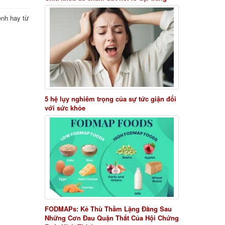
ệnh hay từ
5 hệ lụy nghiêm trọng của sự tức giận đối
với sức khỏe
FODMAPs: Kẻ Thù Thầm Lặng Đằng Sau
Những Cơn Đau Quặn Thắt Của Hội Chứng