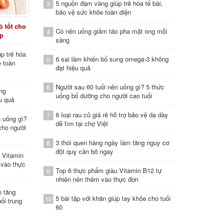
5 nguồn đạm vàng giúp trẻ hóa tế bài,
3
bảo vệ sức khỏe toàn diện
 tốt cho
Có nên uống giấm táo pha mật ong mỗi
4
áp
sáng
p trẻ hóa
6 sai lầm khiến bổ sung omega-3 không
5
e toàn
đạt hiệu quả
Người sau 60 tuổi nên uống gì? 5 thức
6
ung
uống bổ dưỡng cho người cao tuổi
u quả
6 loại rau củ giá rẻ hỗ trợ bảo vệ dạ dày
7
n uống gì?
dễ tìm tại chợ Việt
cho người
3 thói quen hàng ngày làm tăng nguy cơ
8
đột quỵ cần bỏ ngay
 Vitamin
 vào thực
Top 6 thực phẩm giàu Vitamin B12 tự
9
nhiên nên thêm vào thực đơn
n tăng
5 bài tập với khăn giúp tay khỏe cho tuổi
10
ổi trung
60