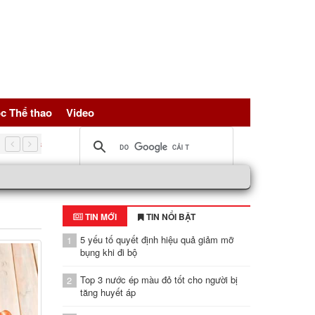
c Thể thao
Video
5 nguồn đạm vàng giúp trẻ hóa tế bài, bảo vệ sức khỏe toàn d
TIN MỚI
TIN NỔI BẬT
5 yếu tố quyết định hiệu quả giảm mỡ
1
bụng khi đi bộ
Top 3 nước ép màu đỏ tốt cho người bị
2
tăng huyết áp