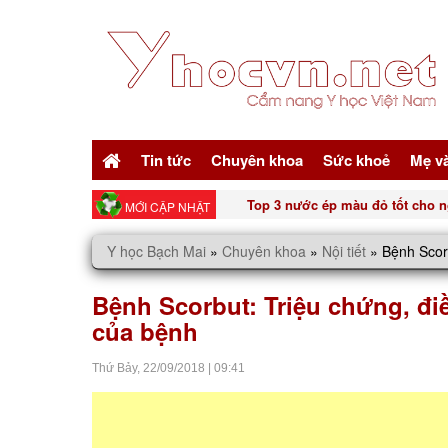
Tin tức
Chuyên khoa
Sức khoẻ
Mẹ v
Top 3 nước ép màu đỏ tốt cho n
MỚI CẬP NHẬT
Y học Bạch Mai
»
Chuyên khoa
»
Nội tiết
»
Bệnh Scor
Bệnh Scorbut: Triệu chứng, đi
của bệnh
Thứ Bảy,
22/09/2018
|
09:41