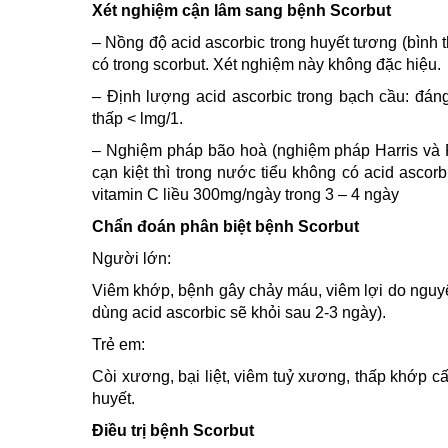
Xét nghiệm cận lâm sang bệnh Scorbut
– Nồng độ acid ascorbic trong huyết tương (bình
có trong scorbut. Xét nghiệm này không đặc hiệu.
– Định lượng acid ascorbic trong bạch cầu: đán
thấp < lmg/1.
– Nghiệm pháp bão hoà (nghiệm pháp Harris và Ra
cạn kiệt thì trong nước tiểu không có acid ascorb
vitamin C liều 300mg/ngày trong 3 – 4 ngày
Chẩn đoán phân biệt bệnh Scorbut
Người lớn:
Viêm khớp, bệnh gây chảy máu, viêm lợi do nguyê
dùng acid ascorbic sẽ khỏi sau 2-3 ngày).
Trẻ em:
Còi xương, bại liệt, viêm tuỷ xương, thấp khớp c
huyết.
Điều trị bệnh Scorbut