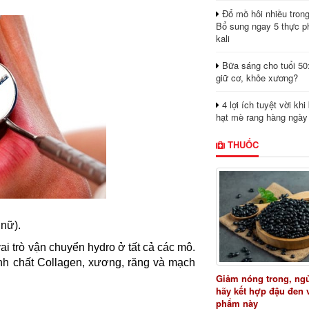
Đổ mồ hôi nhiều tron
Bổ sung ngay 5 thực p
kali
Bữa sáng cho tuổi 50
giữ cơ, khỏe xương?
4 lợi ích tuyệt vời kh
hạt mè rang hàng ngày
THUỐC
nữ).
ai trò vận chuyển hydro ở tất cả các mô.
hành chất Collagen, xương, răng và mạch
Giảm nóng trong, ng
.
hãy kết hợp đậu đen 
phẩm này