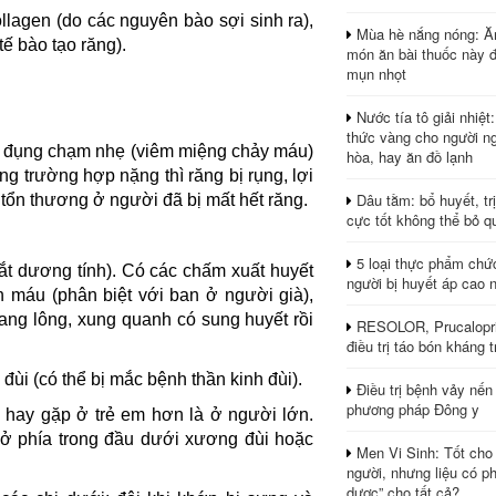
llagen (do các nguyên bào sợi sinh ra),
Mùa hè nắng nóng: Ă
tế bào tạo răng).
món ăn bài thuốc này 
mụn nhọt
Nước tía tô giải nhiệt
thức vàng cho người ng
bị đụng chạm nhẹ (viêm miệng chảy máu)
hòa, hay ăn đồ lạnh
ng trường hợp nặng thì răng bị rụng, lợi
Dâu tằm: bổ huyết, tr
 tổn thương ở người đã bị mất hết răng.
cực tốt không thể bỏ q
5 loại thực phẩm chứ
t dương tính). Có các chấm xuất huyết
người bị huyết áp cao 
 máu (phân biệt với ban ở người già),
ang lông, xung quanh có sung huyết rồi
RESOLOR, Prucalopri
điều trị táo bón kháng tr
đùi (có thể bị mắc bệnh thần kinh đùi).
Điều trị bệnh vảy nến
phương pháp Đông y
ay gặp ở trẻ em hơn là ở người lớn.
ở phía trong đầu dưới xương đùi hoặc
Men Vi Sinh: Tốt cho
người, nhưng liệu có ph
dược” cho tất cả?