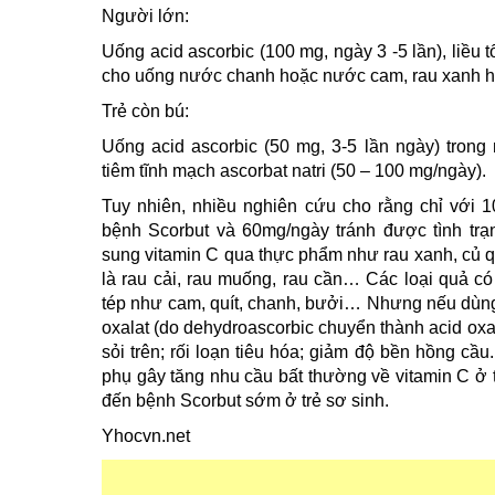
Người lớn:
Uống acid ascorbic (100 mg, ngày 3 -5 lần), liều 
cho uống nước chanh hoặc nước cam, rau xanh h
Trẻ còn bú:
Uống acid ascorbic (50 mg, 3-5 lần ngày) trong
tiêm tĩnh mạch ascorbat natri (50 – 100 mg/ngày).
Tuy nhiên, nhiều nghiên cứu cho rằng chỉ với 
bệnh Scorbut và 60mg/ngày tránh được tình trạn
sung vitamin C qua thực phẩm như rau xanh, củ qu
là rau cải, rau muống, rau cần… Các loại quả có 
tép như cam, quít, chanh, bưởi… Nhưng nếu dùng 
oxalat (do dehydroascorbic chuyển thành acid oxalic
sỏi trên; rối loạn tiêu hóa; giảm độ bền hồng cầu
phụ gây tăng nhu cầu bất thường về vitamin C ở t
đến bệnh Scorbut sớm ở trẻ sơ sinh.
Yhocvn.net