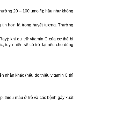
 thường 20 – 100 μmol/l); hầu như không
g tin hơn là trong huyết tương. Thường
y): khi dự trữ vitamin C của cơ thể bị
ic; tuy nhiên sẽ có trở lại nếu cho dùng
n nhân khác (nếu do thiếu vitamin C thì
ấp, thiếu máu ở trẻ và các bệnh gây xuất