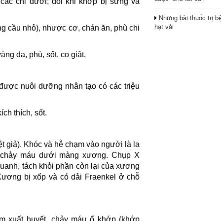
các chi dưới; đôi khi khớp bị sưng và
Những bài thuốc trị b
hạt vải
ng cầu nhỏ), nhược cơ, chán ăn, phù chi
ng da, phù, sốt, co giật.
 được nuôi dưỡng nhân tạo có các triệu
ch thích, sốt.
ệt giả). Khóc và hễ chạm vào người là la
o chảy máu dưới màng xương. Chụp X
anh, tách khỏi phần còn lại của xương
Xương bị xốp và có dải Fraenkel ở chỗ
 xuất huyết, chảy máu ổ khớp (khớp