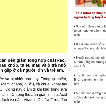
Top 3 nước ép màu đỏ
người bị tăng huyết 
5 nguồn đạm vàng giú
tế bài, bảo vệ sức khỏ
diện
6 sai lầm khiến bổ s
omega-3 không đạt hiệ
Người sau 60 tuổi nê
 dẫn đến giảm tổng hợp chất keo,
5 thức uống bổ dưỡng 
đau khớp, thiếu máu và ở trẻ nhỏ
cao tuổi
nh gặp ở cả người lớn và trẻ em.
Top 6 thực phẩm giàu
ớc và bị nhiệt phá huỷ. Trong tự nhiên,
B12 tự nhiên nên thêm
đơn
a (cam, chanh, bưởi), cà chua, khoai tây
 C, lượng này giảm đi khi khử trùng sữa
5 chất dinh dưỡng cầ
tamin C trong thức ăn giảm nhiều. Acid
cường khi bước sang tu
an, lách và não. Vitamin C thừa được đào
niên