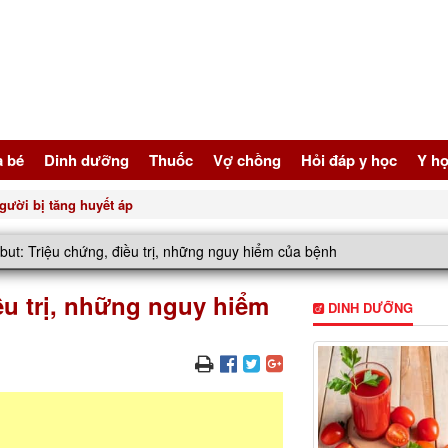
à bé
Dinh dưỡng
Thuốc
Vợ chồng
Hỏi đáp y học
Y họ
gười bị tăng huyết áp
but: Triệu chứng, điều trị, những nguy hiểm của bệnh
ều trị, những nguy hiểm
DINH DƯỠNG