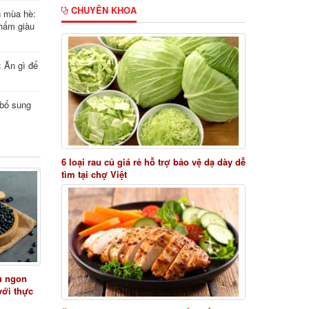
CHUYÊN KHOA
g mùa hè:
hẩm giàu
: Ăn gì để
i bổ sung
6 loại rau củ giá rẻ hỗ trợ bảo vệ dạ dày dễ
tìm tại chợ Việt
ủ ngon
với thực