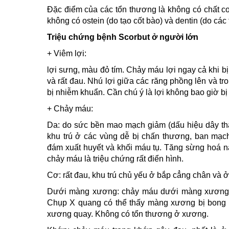
Đặc điểm của các tổn thương là không có chất co
không có ostein (do tạo cốt bào) và dentin (do các 
Triệu chứng bệnh Scorbut ở người lớn
+ Viêm lợi:
lợi sưng, màu đỏ tím. Chảy máu lợi ngay cả khi 
và rất đau. Nhú lợi giữa các răng phồng lên và tro
bị nhiễm khuẩn. Cần chú ý là lợi không bao giờ bị
+ Chảy máu:
Da: do sức bền mao mạch giảm (dấu hiệu dây thắ
khu trú ở các vùng dễ bị chấn thương, ban mạch
đám xuất huyết và khối máu tụ. Tăng sừng hoá n
chảy máu là triệu chứng rất điển hình.
Cơ: rất đau, khu trú chủ yếu ở bắp cẳng chân và ở 
Dưới màng xương: chảy máu dưới màng xương h
Chụp X quang có thể thấy màng xương bị bong 
xương quay. Không có tổn thương ở xương.