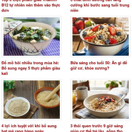
B12 tự nhiên nên thêm vào thực
cường khi bước sang tuổi trung
đơn
niên
Đổ mồ hôi nhiều trong mùa hè:
Bữa sáng cho tuổi 50: Ăn gì để
Bổ sung ngay 5 thực phẩm giàu
giữ cơ, khỏe xương?
kali
4 lợi ích tuyệt vời khi bổ sung
3 thói quen trước 9 giờ sáng
hạt mè rang hàng ngày
giúp cơ thể trẻ lâu, sống thọ