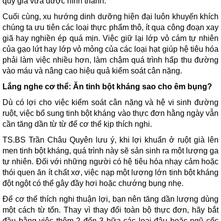
quý giá vừa được hình thành.
Cuối cùng, xu hướng dinh dưỡng hiện đại luôn khuyến khích
chúng ta ưu tiên các loại thực phẩm thô, ít qua công đoạn xay
giã hay nghiền ép quá mịn. Việc giữ lại lớp vỏ cám tự nhiên
của gạo lứt hay lớp vỏ mỏng của các loại hạt giúp hệ tiêu hóa
phải làm việc nhiều hơn, làm chậm quá trình hấp thu đường
vào máu và nâng cao hiệu quả kiểm soát cân nặng.
Lắng nghe cơ thể: Ăn tinh bột kháng sao cho êm bụng?
Dù có lợi cho việc kiểm soát cân nặng và hệ vi sinh đường
ruột, việc bổ sung tinh bột kháng vào thực đơn hằng ngày vẫn
cần tăng dần từ từ để cơ thể kịp thích nghi.
TS.BS Trần Châu Quyên lưu ý, khi lợi khuẩn ở ruột già lên
men tinh bột kháng, quá trình này sẽ sản sinh ra một lượng ga
tự nhiên. Đối với những người có hệ tiêu hóa nhạy cảm hoặc
thói quen ăn ít chất xơ, việc nạp một lượng lớn tinh bột kháng
đột ngột có thể gây đầy hơi hoặc chướng bụng nhẹ.
Để cơ thể thích nghi thuận lợi, bạn nên tăng dần lượng dùng
một cách từ tốn. Thay vì thay đổi toàn bộ thực đơn, hãy bắt
đầu bằng việc thêm 2 đến 3 bữa các loại đậu hoặc ngũ cốc