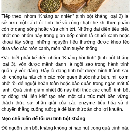
Tiếp theo, nhóm “Kháng tự nhiên” (tinh bột kháng loại 2) lại
sở hữu một cấu trúc tinh thể vô cùng chặt chẽ khi thực phẩm
còn ở dạng sống hoặc vừa chín tới. Những đại diện tiêu biểu
nhất cho nhóm này trong gian bếp chính là chuối xanh hoặc
khoai tây sống, những nguyên liệu thường được khéo léo
đưa vào các món canh, món hầm truyền thống.
Đặc biệt phải kể đến nhóm “Kháng hồi tính” (tinh bột kháng
loại 3), vốn được mệnh danh là ngôi sao trong hành trình
quản lý vóc dáng. Đây là dạng tinh bột được hình thành sau
khi chúng ta nấu chín các món quen thuộc như bún, mì, cơm,
phở rồi để nguội hoàn toàn hoặc bảo quản trong ngăn mát tủ
lạnh. Quá trình giảm nhiệt độ này thôi thúc các chuỗi tinh bột
tự động “tái liên kết” tạo nên một cấu trúc mới bền vững,
thách thức sự phân giải của các enzyme tiêu hóa và di
chuyển thẳng xuống ruột già để làm thức ăn cho lợi khuẩn.
Mẹo chế biến để tối ưu tinh bột kháng
Để nguồn tinh bột kháng không bị hao hụt trong quá trình nấu