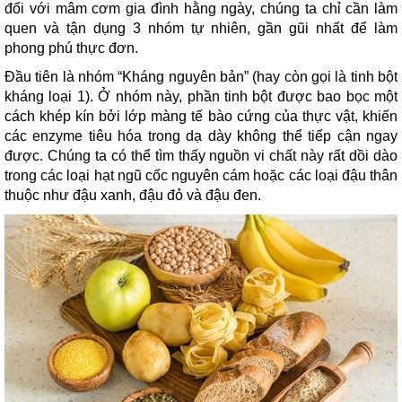
đối với mâm cơm gia đình hằng ngày, chúng ta chỉ cần làm
quen và tận dụng 3 nhóm tự nhiên, gần gũi nhất để làm
phong phú thực đơn.
Đầu tiên là nhóm “Kháng nguyên bản” (hay còn gọi là tinh bột
kháng loại 1). Ở nhóm này, phần tinh bột được bao bọc một
cách khép kín bởi lớp màng tế bào cứng của thực vật, khiến
các enzyme tiêu hóa trong dạ dày không thể tiếp cận ngay
được. Chúng ta có thể tìm thấy nguồn vi chất này rất dồi dào
trong các loại hạt ngũ cốc nguyên cám hoặc các loại đậu thân
thuộc như đậu xanh, đậu đỏ và đậu đen.