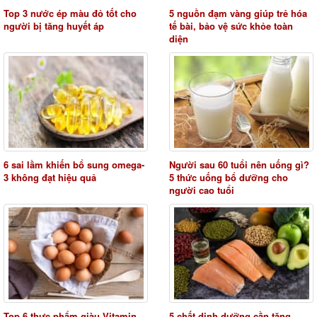
Top 3 nước ép màu đỏ tốt cho
5 nguồn đạm vàng giúp trẻ hóa
người bị tăng huyết áp
tế bài, bảo vệ sức khỏe toàn
diện
6 sai lầm khiến bổ sung omega-
Người sau 60 tuổi nên uống gì?
3 không đạt hiệu quả
5 thức uống bổ dưỡng cho
người cao tuổi
Top 6 thực phẩm giàu Vitamin
5 chất dinh dưỡng cần tăng