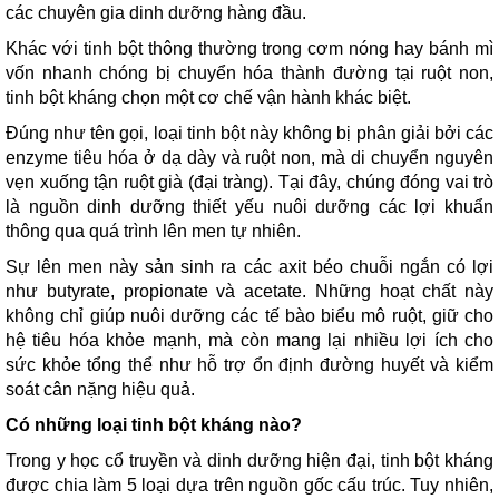
các chuyên gia dinh dưỡng hàng đầu.
Khác với tinh bột thông thường trong cơm nóng hay bánh mì
vốn nhanh chóng bị chuyển hóa thành đường tại ruột non,
tinh bột kháng chọn một cơ chế vận hành khác biệt.
Đúng như tên gọi, loại tinh bột này không bị phân giải bởi các
enzyme tiêu hóa ở dạ dày và ruột non, mà di chuyển nguyên
vẹn xuống tận ruột già (đại tràng). Tại đây, chúng đóng vai trò
là nguồn dinh dưỡng thiết yếu nuôi dưỡng các lợi khuẩn
thông qua quá trình lên men tự nhiên.
Sự lên men này sản sinh ra các axit béo chuỗi ngắn có lợi
như butyrate, propionate và acetate. Những hoạt chất này
không chỉ giúp nuôi dưỡng các tế bào biểu mô ruột, giữ cho
hệ tiêu hóa khỏe mạnh, mà còn mang lại nhiều lợi ích cho
sức khỏe tổng thể như hỗ trợ ổn định đường huyết và kiểm
soát cân nặng hiệu quả.
Có những loại tinh bột kháng nào?
Trong y học cổ truyền và dinh dưỡng hiện đại, tinh bột kháng
được chia làm 5 loại dựa trên nguồn gốc cấu trúc. Tuy nhiên,