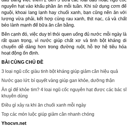
nguyên hạt vào khẩu phần ăn mỗi tuần. Khi sử dụng cơm để
nguội, khoai lang lạnh hay chuối xanh, bạn cũng nên ăn với
lượng vừa phải, kết hợp cùng rau xanh, thịt nạc, cá và chất
béo lành mạnh để bữa ăn cân bằng.
Bên cạnh đó, việc duy trì thói quen uống đủ nước mỗi ngày là
rất quan trọng, vì nước giúp chất xơ và tinh bột kháng di
chuyển dễ dàng hơn trong đường ruột, hỗ trợ hệ tiêu hóa
hoạt động ổn định.
BÀI CÙNG CHỦ ĐỀ
3 loại ngũ cốc giàu tinh bột kháng giúp giảm cân hiệu quả
Nước gạo lứt: bí quyết vàng giúp gan khỏe, dưỡng thận
Ăn gì để khỏe tim? 4 loại ngũ cốc nguyên hạt được các bác sĩ
khuyên dùng
Điều gì xảy ra khi ăn chuối xanh mỗi ngày
Top các món luộc giúp giảm cân nhanh chóng
Yhocvn.net