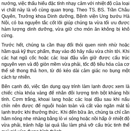
nướng, việc thấu hiểu đặc tính nhạy cảm với nhiệt độ của loại
vi chất này là vô cùng quan trọng. Theo TS. BS. Trần Châu
Quyên, Trưởng khoa Dinh dưỡng, Bệnh viện Ung bướu Hà
Nội, có ba nguyên tắc cốt lõi giúp chúng ta vừa tối ưu được
hàm lượng dinh dưỡng, vừa giữ cho món ăn không bị khô
cứng.
Trước hết, chúng ta cần thay đổi thói quen ninh nhừ hoặc
hầm quá kỹ thực phẩm, thay vào đó hãy nấu vừa chín tới. Khi
các hạt ngũ cốc hoặc các loại đậu vẫn giữ được cấu trúc
nguyên vẹn và độ giòn mềm vừa phải, tốc độ tiêu hóa của cơ
thể sẽ thong thả hơn, từ đó kéo dài cảm giác no bụng một
cách tự nhiên.
Bên cạnh đó, việc tận dụng quy trình làm lạnh được xem là
chiếc chìa khóa vàng để nhân đôi lượng tinh bột kháng hồi
tính. Cơm trắng, khoai lang hoặc các loại đậu sau khi nấu
chín nên được để nguội hoàn toàn và cất vào ngăn mát tủ
lạnh trước khi thưởng thức. Khi đến bữa ăn, chúng ta chỉ cần
hâm nóng nhẹ nhàng bằng lò vi sóng hoặc nồi hấp ở nhiệt độ
vừa phải, tránh hấp lại quá lâu làm phá vỡ cấu trúc tinh thể