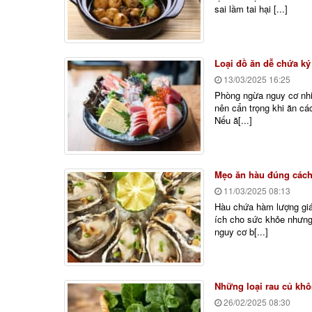
sai lầm tai hại [...]
Loại đồ ăn dễ chứa ký
13/03/2025
16:25
Phòng ngừa nguy cơ nhi
nên cẩn trọng khi ăn các
Nếu ă[...]
Mẹo ăn hàu đúng cách
11/03/2025
08:13
Hàu chứa hàm lượng giá 
ích cho sức khỏe nhưng
nguy cơ b[...]
Những loại rau củ khôn
26/02/2025
08:30