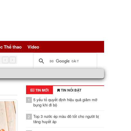
c Thể thao
Video
5 nguồn đạm vàng giúp trẻ hóa tế bài, bảo vệ sức khỏe toàn d
TIN MỚI
TIN NỔI BẬT
5 yếu tố quyết định hiệu quả giảm mỡ
1
bụng khi đi bộ
Top 3 nước ép màu đỏ tốt cho người bị
2
tăng huyết áp