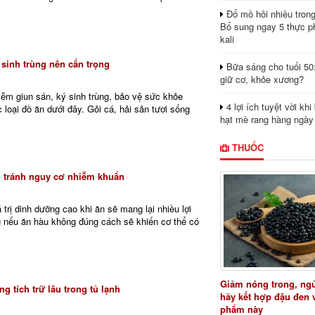
Đổ mồ hôi nhiều tron
Bổ sung ngay 5 thực p
kali
 sinh trùng nên cẩn trọng
Bữa sáng cho tuổi 50
giữ cơ, khỏe xương?
ễm giun sán, ký sinh trùng, bảo vệ sức khỏe
4 lợi ích tuyệt vời kh
 loại đồ ăn dưới đây. Gỏi cá, hải sản tươi sống
hạt mè rang hàng ngày
THUỐC
 tránh nguy cơ nhiễm khuẩn
trị dinh dưỡng cao khi ăn sẽ mang lại nhiều lợi
 nếu ăn hàu không đúng cách sẽ khiến cơ thể có
Giảm nóng trong, ng
g tích trữ lâu trong tủ lạnh
hãy kết hợp đậu đen 
phẩm này