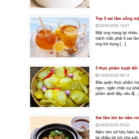
Top 5 sai lầm uống mậ
26/05/2025
16:27
Mật ong mang lại nhiều 
tránh mắc phải 5 sai l
ong khi bụng [...]
5 thực phẩm tuyệt đối
16/04/2025
08:14
Bảo quản thực phẩm tro
ngon, ngăn chặn sự phá
phẩm dưới đây nếu đ[...
Sai lầm khi ăn nấm r
29/03/2025
09:22
Nấm rơm sở hữu hàm lư
lại nhiều lợi ích cho s