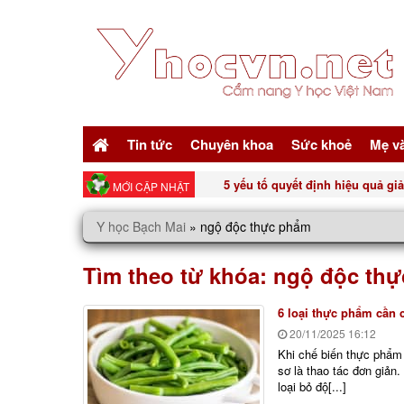
Tin tức
Chuyên khoa
Sức khoẻ
Mẹ v
Top 3 nước ép màu đỏ tốt cho n
MỚI CẬP NHẬT
Y học Bạch Mai
»
ngộ độc thực phẩm
Tìm theo từ khóa:
ngộ độc th
6 loại thực phẩm cần c
20/11/2025
16:12
Khi chế biến thực phẩm
sơ là thao tác đơn giản
loại bỏ độ[...]