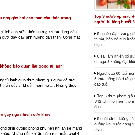
Top 3 nước ép màu đỏ
t ong gây hại gan thận cần thận trọng
người bị tăng huyết 
lợi ích cho sức khỏe nhưng khi sử dụng cần
5 nguồn đạm vàng giú
ầm dưới đây gây ảnh hưởng gan thận. Uống mật
tế bài, bảo vệ sức khỏ
diện
6 sai lầm khiến bổ s
omega-3 không đạt hiệ
 không bảo quản lâu trong tủ lạnh
Người sau 60 tuổi nê
5 thức uống bổ dưỡng 
ng tủ lạnh giúp thực phẩm giữ được độ tươi
cao tuổi
t triển của vi khuẩn, nấm hại,… Những thực
]
Top 6 thực phẩm giàu
B12 tự nhiên nên thêm
đơn
ơm gây nguy hiểm sức khỏe
5 chất dinh dưỡng cầ
cường khi bước sang tu
ợng dinh dưỡng phong phú nên khi ăn sẽ mang
niên
ức khỏe. Nhưng nếu khi ăn nấm rơm mắc phải 4