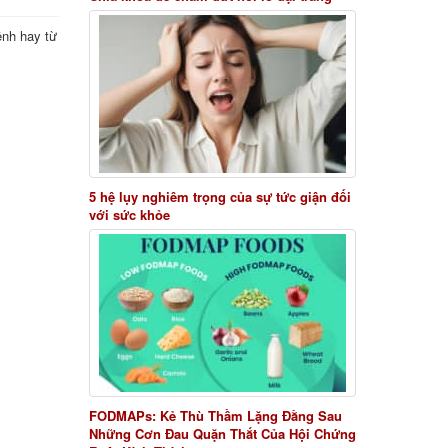
ệnh hay từ
5 hệ lụy nghiêm trọng của sự tức giận đối
với sức khỏe
FODMAPs: Kẻ Thù Thầm Lặng Đằng Sau
Những Cơn Đau Quặn Thắt Của Hội Chứng