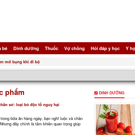
à bé
Dinh dưỡng
Thuốc
Vợ chồng
Hỏi đáp y học
Y họ
gười bị tăng huyết áp
ực phẩm
DINH DƯỠNG
hần sơ: loại bỏ độc tố nguy hại
 trong bữa ăn hàng ngày, bạn nghĩ luộc và chần
. Nhưng đây chính là tấm khiên quan trọng giúp