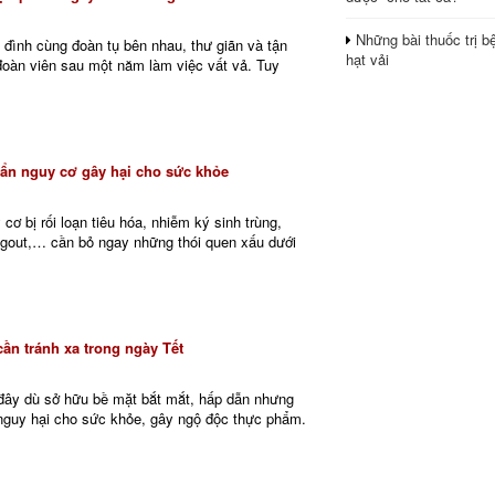
Những bài thuốc trị b
 đình cùng đoàn tụ bên nhau, thư giãn và tận
hạt vải
àn viên sau một năm làm việc vất vả. Tuy
 ẩn nguy cơ gây hại cho sức khỏe
 cơ bị rối loạn tiêu hóa, nhiễm ký sinh trùng,
gout,… cần bỏ ngay những thói quen xấu dưới
cần tránh xa trong ngày Tết
ây dù sở hữu bề mặt bắt mắt, hấp dẫn nhưng
 nguy hại cho sức khỏe, gây ngộ độc thực phẩm.