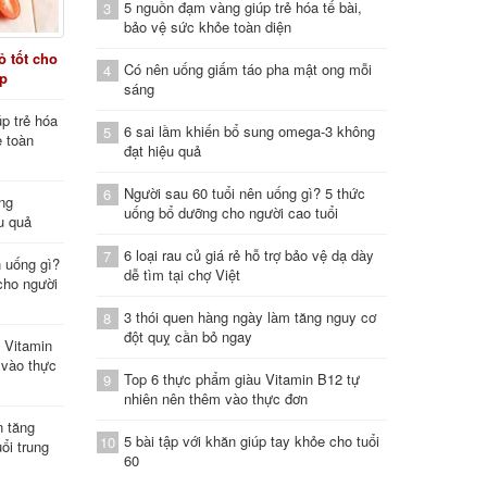
5 nguồn đạm vàng giúp trẻ hóa tế bài,
3
bảo vệ sức khỏe toàn diện
 tốt cho
Có nên uống giấm táo pha mật ong mỗi
4
áp
sáng
p trẻ hóa
6 sai lầm khiến bổ sung omega-3 không
5
e toàn
đạt hiệu quả
Người sau 60 tuổi nên uống gì? 5 thức
6
ung
uống bổ dưỡng cho người cao tuổi
u quả
6 loại rau củ giá rẻ hỗ trợ bảo vệ dạ dày
7
n uống gì?
dễ tìm tại chợ Việt
cho người
3 thói quen hàng ngày làm tăng nguy cơ
8
đột quỵ cần bỏ ngay
 Vitamin
 vào thực
Top 6 thực phẩm giàu Vitamin B12 tự
9
nhiên nên thêm vào thực đơn
n tăng
5 bài tập với khăn giúp tay khỏe cho tuổi
10
ổi trung
60