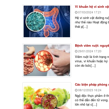
Vi khuẩn hệ vi sinh vậ
07/03/2024
17:21
Hệ vi sinh vật đường ru
như thế nào Hoạt động 
thái p[...]
Bệnh viêm ruột: nguyê
29/01/2024
17:20
Viêm ruột là tình trạng
virus, vi khuẩn hoặc ký
còn do bức[...]
Các biện pháp phòng
08/12/2023
16:24
Ngộ độc thực phẩm ở th
có thể dẫn đến tử vong.
lớn nhỏ tại c[...]