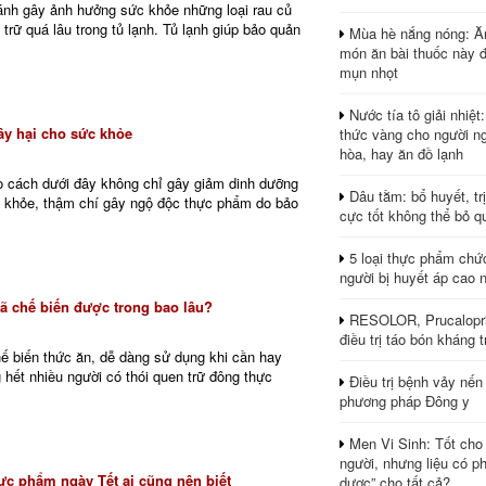
ánh gây ảnh hưởng sức khỏe những loại rau củ
trữ quá lâu trong tủ lạnh. Tủ lạnh giúp bảo quản
Mùa hè nắng nóng: Ă
món ăn bài thuốc này 
mụn nhọt
Nước tía tô giải nhiệt
y hại cho sức khỏe
thức vàng cho người ng
hòa, hay ăn đồ lạnh
 cách dưới đây không chỉ gây giảm dinh dưỡng
Dâu tằm: bổ huyết, tr
 khỏe, thậm chí gây ngộ độc thực phẩm do bảo
cực tốt không thể bỏ q
5 loại thực phẩm chứ
người bị huyết áp cao 
ã chế biến được trong bao lâu?
RESOLOR, Prucalopri
điều trị táo bón kháng tr
chế biến thức ăn, dễ dàng sử dụng khi cần hay
 hết nhiều người có thói quen trữ đông thực
Điều trị bệnh vảy nến
phương pháp Đông y
Men Vi Sinh: Tốt cho
người, nhưng liệu có ph
ực phẩm ngày Tết ai cũng nên biết
dược” cho tất cả?