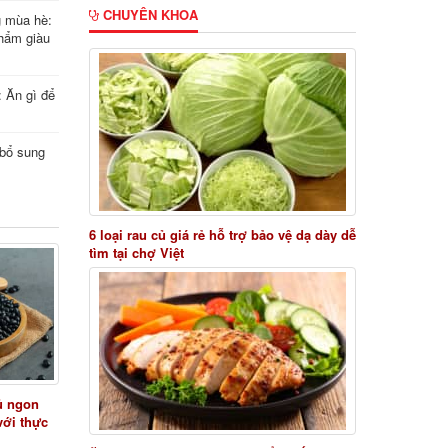
CHUYÊN KHOA
g mùa hè:
hẩm giàu
: Ăn gì để
i bổ sung
6 loại rau củ giá rẻ hỗ trợ bảo vệ dạ dày dễ
tìm tại chợ Việt
ủ ngon
với thực