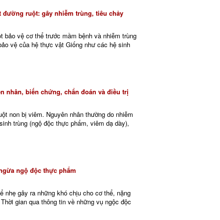
t đường ruột: gây nhiễm trùng, tiêu chảy
ột bảo vệ cơ thể trước mầm bệnh và nhiễm trùng
bảo vệ của hệ thực vật Giống như các hệ sinh
n nhân, biến chứng, chẩn đoán và điều trị
 ruột non bị viêm. Nguyên nhân thường do nhiễm
 sinh trùng (ngộ độc thực phẩm, viêm dạ dày),
 ngừa ngộ độc thực phẩm
ể nhẹ gây ra những khó chịu cho cơ thể, nặng
 Thời gian qua thông tin về những vụ ngộc độc