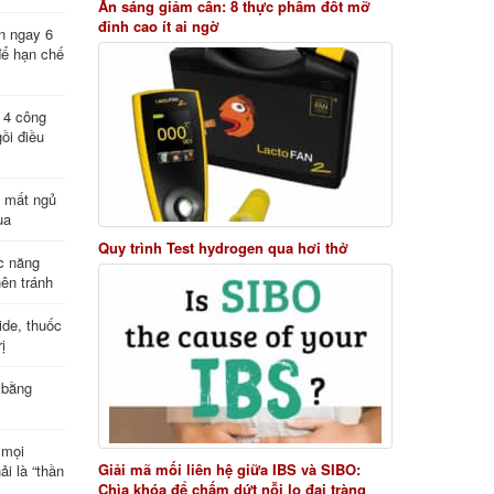
Ăn sáng giảm cân: 8 thực phẩm đốt mỡ
đỉnh cao ít ai ngờ
n ngay 6
để hạn chế
: 4 công
ồi điều
ị mất ngủ
ua
Quy trình Test hydrogen qua hơi thở
c năng
nên tránh
de, thuốc
ị
 bằng
 mọi
Giải mã mối liên hệ giữa IBS và SIBO:
ải là “thần
Chìa khóa để chấm dứt nỗi lo đại tràng