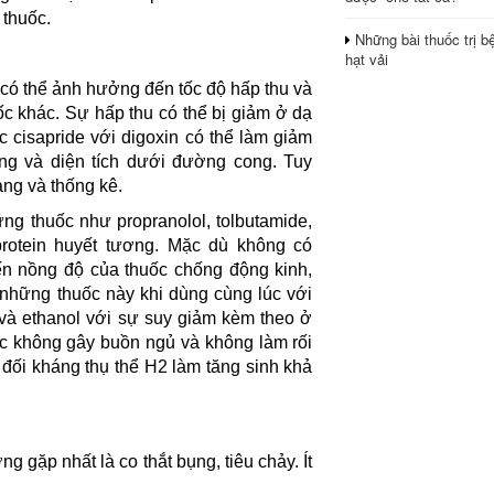
 thuốc.
Những bài thuốc trị b
hạt vải
e có thể ảnh hưởng đến tốc độ hấp thu và
c khác. Sự hấp thu có thể bị giảm ở dạ
c cisapride với digoxin có thể làm giảm
ơng và diện tích dưới đường cong. Tuy
ng và thống kê.
ng thuốc như propranolol, tolbutamide,
 protein huyết tương. Mặc dù không có
ến nồng độ của thuốc chống động kinh,
 những thuốc này khi dùng cùng lúc với
 và ethanol với sự suy giảm kèm theo ở
c không gây buồn ngủ và không làm rối
 đối kháng thụ thể H2 làm tăng sinh khả
g gặp nhất là co thắt bụng, tiêu chảy. Ít