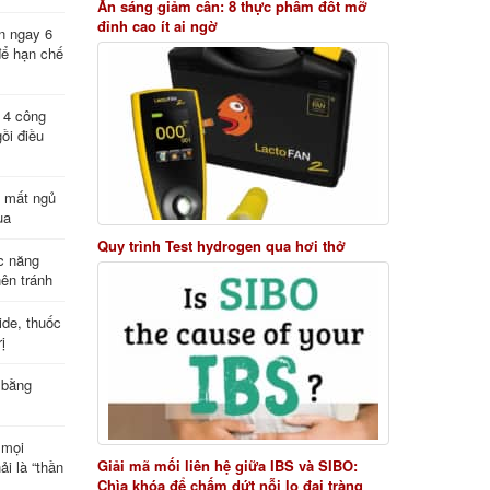
Ăn sáng giảm cân: 8 thực phẩm đốt mỡ
đỉnh cao ít ai ngờ
n ngay 6
để hạn chế
: 4 công
ồi điều
ị mất ngủ
ua
Quy trình Test hydrogen qua hơi thở
c năng
nên tránh
de, thuốc
ị
 bằng
 mọi
Giải mã mối liên hệ giữa IBS và SIBO:
ải là “thần
Chìa khóa để chấm dứt nỗi lo đại tràng