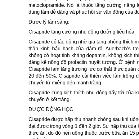
metoclopramide. Nó là thuốc tăng cường năng 
dụng làm dễ dàng và phục hồi sự vận động của đ
Dược lý lâm sàng:
Cisapride tăng cường nhu động đường tiêu hóa.
Cisapride có tác động nhờ gia tăng phóng thích mộ
thần kinh hậu hạch của đám rối Auerbach’s tro
không có hoạt tính kháng dopamin, không kích thí
đáng kể nồng độ prolactin huyết tương. Ở bệnh 
Cisapride làm tăng trương lực cơ thắt thực quản
20 đến 50%. Cisapride cải thiện việc làm trống 
chuyển từ miệng đến manh tràng.
Cisapride cũng kích thích nhu động đẩy tới của kế
chuyển ở kết tràng.
DƯỢC ĐỘNG HỌC
Cisapride được hấp thu nhanh chóng sau khi uống
đạt được trong vòng 1 đến 2 giờ. Sự hấp thu của
thức ăn, do đó nên uống thuốc trước bữa ăn 15 ph