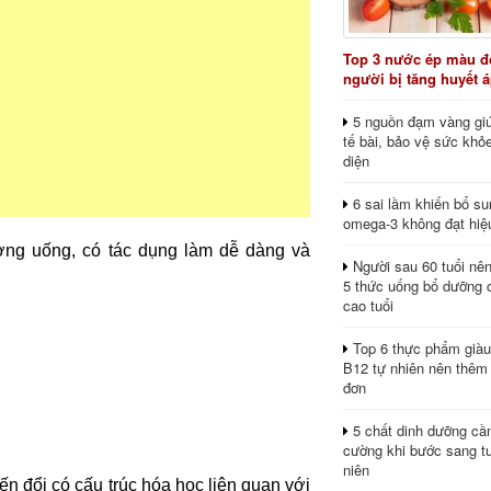
Top 3 nước ép màu đỏ
người bị tăng huyết 
5 nguồn đạm vàng giú
tế bài, bảo vệ sức khỏ
diện
6 sai lầm khiến bổ s
omega-3 không đạt hiệ
ng uống, có tác dụng làm dễ dàng và
Người sau 60 tuổi nê
5 thức uống bổ dưỡng 
cao tuổi
Top 6 thực phẩm giàu
B12 tự nhiên nên thêm
đơn
5 chất dinh dưỡng cầ
cường khi bước sang tu
niên
ến đổi có cấu trúc hóa học liên quan với