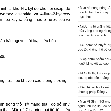
Mùa hè nắng nóng: Ă
nh là khử N-alkyl để cho nor cisapride
món ăn bài thuốc này 
droxy cisapride và 4-fluro-2-hydroxy
mụn nhọt
yển hóa xảy ra bằng nhau ở nước tiểu và
Nước tía tô giải nhiệt
thức vàng cho người ng
hòa, hay ăn đồ lạnh
n trào ngược, rối loạn tiêu hóa.
Dâu tằm: bổ huyết, tr
cực tốt không thể bỏ q
ột.
5 loại thực phẩm chứ
người bị huyết áp cao 
RESOLOR, Prucalopri
điều trị táo bón kháng tr
ng nửa liều khuyến cáo thông thường.
Điều trị bệnh vảy nến
phương pháp Đông y
Men Vi Sinh: Tốt cho
h trong thời kỳ mang thai, do đó như
người, nhưng liệu có ph
hai. Mặc dù Cisapride bài tiết tối thiểu
dược” cho tất cả?