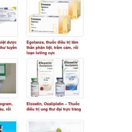
biệt dược
Egolanza, thuốc điều trị tâm
 thư tuyến
thần phân liệt, trầm cảm, rối
loạn lưỡng cực
logram,
Eloxatin, Oxaliplatin – Thuốc
âu, rối
điều trị ung thư đại trực tràng