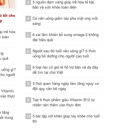
5 nguồn đạm vàng giúp trẻ hóa tế bài,
3
bảo vệ sức khỏe toàn diện
 tốt cho
Có nên uống giấm táo pha mật ong mỗi
4
áp
sáng
p trẻ hóa
6 sai lầm khiến bổ sung omega-3 không
5
e toàn
đạt hiệu quả
Người sau 60 tuổi nên uống gì? 5 thức
6
ung
uống bổ dưỡng cho người cao tuổi
u quả
6 loại rau củ giá rẻ hỗ trợ bảo vệ dạ dày
7
n uống gì?
dễ tìm tại chợ Việt
cho người
3 thói quen hàng ngày làm tăng nguy cơ
8
đột quỵ cần bỏ ngay
 Vitamin
 vào thực
Top 6 thực phẩm giàu Vitamin B12 tự
9
nhiên nên thêm vào thực đơn
n tăng
5 bài tập với khăn giúp tay khỏe cho tuổi
10
ổi trung
60