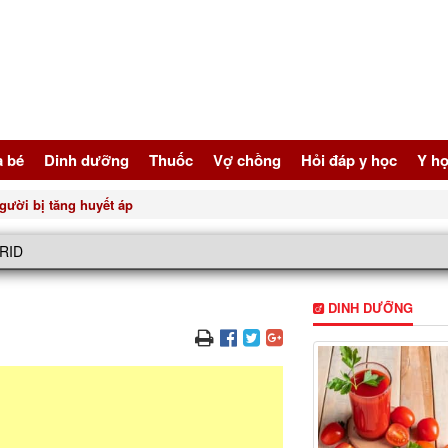
à bé
Dinh dưỡng
Thuốc
Vợ chồng
Hỏi đáp y học
Y họ
gười bị tăng huyết áp
RID
DINH DƯỠNG