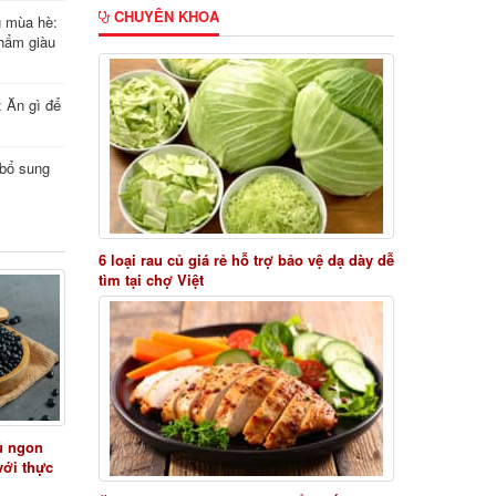
CHUYÊN KHOA
g mùa hè:
hẩm giàu
: Ăn gì để
i bổ sung
6 loại rau củ giá rẻ hỗ trợ bảo vệ dạ dày dễ
tìm tại chợ Việt
ủ ngon
với thực