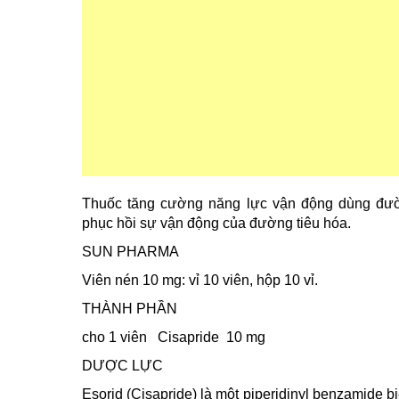
Thuốc tăng cường năng lực vận động dùng đườ
phục hồi sự vận động của đường tiêu hóa.
SUN PHARMA
Viên nén 10 mg: vỉ 10 viên, hộp 10 vỉ.
THÀNH PHẦN
cho 1 viên
Cisapride
10 mg
DƯỢC LỰC
Esorid (Cisapride) là một piperidinyl benzamide bi