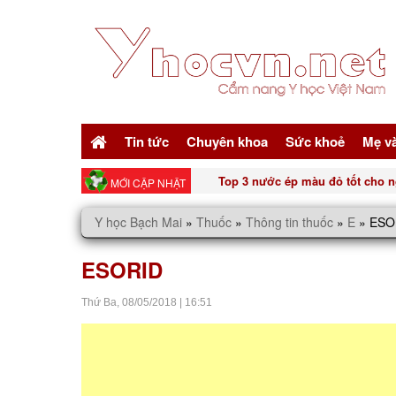
Tin tức
Chuyên khoa
Sức khoẻ
Mẹ v
Top 3 nước ép màu đỏ tốt cho n
MỚI CẬP NHẬT
Y học Bạch Mai
»
Thuốc
»
Thông tin thuốc
»
E
»
ESO
ESORID
Thứ Ba,
08/05/2018
|
16:51