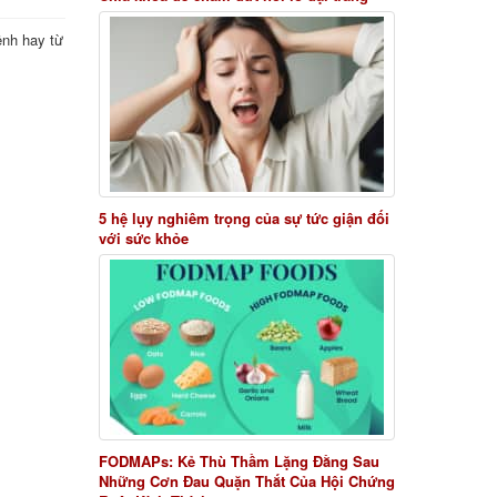
ệnh hay từ
5 hệ lụy nghiêm trọng của sự tức giận đối
với sức khỏe
FODMAPs: Kẻ Thù Thầm Lặng Đằng Sau
Những Cơn Đau Quặn Thắt Của Hội Chứng