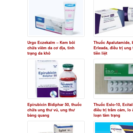
Urgo Eczekalm – Kem bôi
Thuốc Apalutamide, 
chữa viêm da cơ địa, tình
Erleada, điều trị ung
trạng da khô
tiền liệt
Epirubicin Bidiphar 50, thuốc
Thuốc Eslo-10, Ecita
chữa ung thư vú, ung thư
điều trị trầm cảm, lo 
bàng quang
loạn tâm trạng