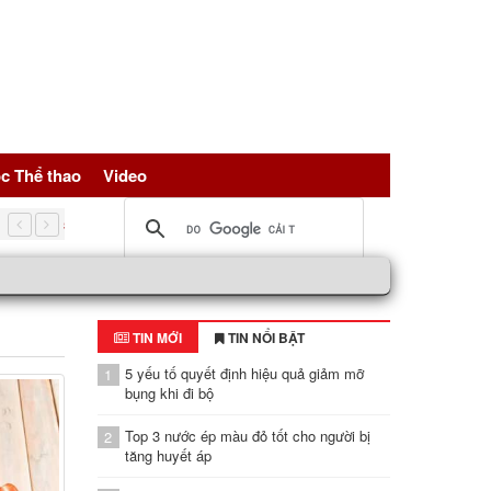
c Thể thao
Video
5 nguồn đạm vàng giúp trẻ hóa tế bài, bảo vệ sức khỏe toàn d
TIN MỚI
TIN NỔI BẬT
5 yếu tố quyết định hiệu quả giảm mỡ
1
bụng khi đi bộ
Top 3 nước ép màu đỏ tốt cho người bị
2
tăng huyết áp