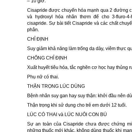
– 10 giờ.
Cisapride được chuyển hóa mạnh qua 2 đường chí
và hydroxyl hóa nhân thơm để cho 3-fluro-4-hy
cisapride. Sự bài tiết Cisapride và các chất chu
phân.
CHỈ ĐỊNH
Suy giảm khả năng làm trống dạ dày, viêm thực quả
CHỐNG CHỈ ĐỊNH
Xuất huyết tiêu hóa, tắc nghẽn cơ học hay thủng ru
Phụ nữ có thai.
THẬN TRỌNG LÚC DÙNG
Bệnh nhân suy gan hay suy thận: khởi đầu nên dù
Thận trọng khi sử dụng cho trẻ em dưới 12 tuổi.
LÚC CÓ THAI và LÚC NUÔI CON BÚ
Sự an toàn của Cisapride chưa được chứng min
những thuốc mới khác, không dùng thuốc khi mang t