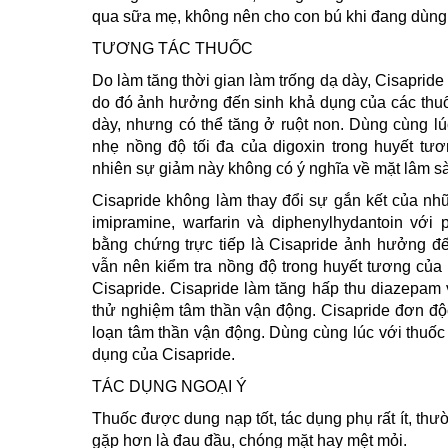
qua sữa mẹ, không nên cho con bú khi đang dùng
TƯƠNG TÁC THUỐC
Do làm tăng thời gian làm trống dạ dày, Cisaprid
do đó ảnh hưởng đến sinh khả dụng của các thuố
dày, nhưng có thể tăng ở ruột non. Dùng cùng lú
nhẹ nồng độ tối đa của digoxin trong huyết tư
nhiên sự giảm này không có ý nghĩa về mặt lâm sà
Cisapride không làm thay đổi sự gắn kết của nhữ
imipramine, warfarin và diphenylhydantoin với
bằng chứng trực tiếp là Cisapride ảnh hưởng đ
vẫn nên kiểm tra nồng độ trong huyết tương của
Cisapride. Cisapride làm tăng hấp thu diazepam
thử nghiệm tâm thần vận động. Cisapride đơn độ
loạn tâm thần vận động. Dùng cùng lúc với thuốc
dụng của Cisapride.
TÁC DỤNG NGOẠI Ý
Thuốc được dung nạp tốt, tác dụng phụ rất ít, thườn
gặp hơn là đau đầu, chóng mặt hay mệt mỏi.