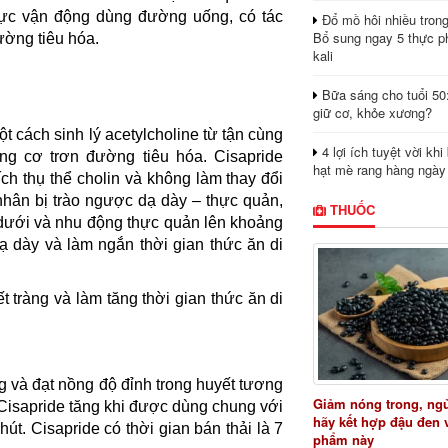
lực vận động dùng đường uống, có tác
Đổ mồ hôi nhiều tron
Bổ sung ngay 5 thực p
ường tiêu hóa.
kali
Bữa sáng cho tuổi 50
giữ cơ, khỏe xương?
t cách sinh lý acetylcholine từ tận cùng
4 lợi ích tuyệt vời kh
ng cơ trơn đường tiêu hóa. Cisapride
hạt mè rang hàng ngày
ch thụ thể cholin và không làm thay đổi
nhân bị trào ngược dạ dày – thực quản,
THUỐC
 dưới và nhu động thực quản lên khoảng
dạ dày và làm ngắn thời gian thức ăn di
t tràng và làm tăng thời gian thức ăn di
 và đạt nồng độ đỉnh trong huyết tương
Giảm nóng trong, ng
 Cisapride tăng khi được dùng chung với
hãy kết hợp đậu đen 
út. Cisapride có thời gian bán thải là 7
phẩm này