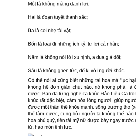
Một là không màng danh lợi;
Hai là đoạn tuyệt thanh sắc;
Ba là coi nhẹ tài vật;
Bốn là loại đi những ích kỷ, tư lợi cá nhân;
Năm là không nói lời xu nịnh, a dua giả dối;
Sáu là không ghen tức, đố kị với người khác.
Có thể nói ai cũng biết những tai họa mà “lục h
không hề đơn giản chút nào, nó không phải là 
được. Bạn đã từng nghe ca khúc Hảo Liễu Ca tr
khúc rất đặc biệt, cảm hóa lòng người, giúp ngườ
được một thân thể khỏe mạnh, sống trường thọ (xe
thể làm được, cũng bởi người ta không thể nào t
hoa phú quý, tiền tài mỹ nữ được bày ngay trước 
tứ, hao mòn tinh lực.