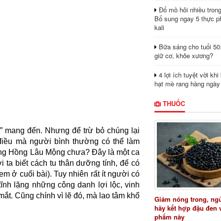
Đổ mồ hôi nhiều tron
Bổ sung ngay 5 thực p
kali
Bữa sáng cho tuổi 50
giữ cơ, khỏe xương?
4 lợi ích tuyệt vời kh
hạt mè rang hàng ngày
THUỐC
ại” mang đến. Nhưng để trừ bỏ chúng lại
điều mà người bình thường có thể làm
ong Hồng Lâu Mộng chưa? Đây là một ca
i ta biết cách tu thân dưỡng tính, để có
m ở cuối bài). Tuy nhiên rất ít người có
ĩnh lặng những công danh lợi lộc, vinh
mắt. Cũng chính vì lẽ đó, mà lao tâm khổ
Giảm nóng trong, ng
hãy kết hợp đậu đen 
phẩm này