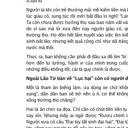
Người ta khi còn trẻ thường mải mê kiếm tiền mà
lúc giàu có, sung túc rồi mới bắt đầu lo nghĩ: 
Ta còn chưa được hưởng thụ sau bao năm vất vả k
do vì sao mà từ xưa đến nay người giàu có, 
trường thọ. Họ dồn hết tâm huyết vào việc tìm k
sinh bất lão; nhưng kết quả cũng chỉ như dã tràn
nước mà thôi.
Thực ra, bạn không cần phải đi đâu xa để tìm “bí
hơn đến tư tưởng, hành vi của mình trong cuộ
những điều không tốt, cải tà quy chính là được.
Ngoài Lão Tử bàn về “Lục hại” còn có người đ
Một là tham ăn biếng làm, ưa dùng xe chứ khôn
sung”, dần dần bạn sẽ trở nên ù lì, cơ thể khôn
sống trường thọ chăng?
Hai là ăn chơi sa đọa. Chỉ cần có chút tiền liền t
say xỉn. Nhưng mấy ai ngờ được “Rượu chính là
Người xưa có câu “Đại túy tất sinh đại hại”, “Đại 