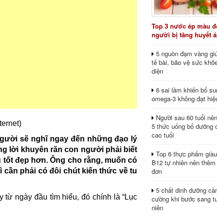
Top 3 nước ép màu đỏ
người bị tăng huyết 
5 nguồn đạm vàng giú
tế bài, bảo vệ sức khỏ
diện
6 sai lầm khiến bổ s
omega-3 không đạt hiệ
Người sau 60 tuổi nê
5 thức uống bổ dưỡng 
cao tuổi
người sẽ nghĩ ngay đến những đạo lý
g lời khuyên răn con người phải biết
Top 6 thực phẩm giàu
 tốt đẹp hơn. Ông cho rằng, muốn có
B12 tự nhiên nên thêm
đơn
ì cần phải có đôi chút kiến thức về tu
5 chất dinh dưỡng cầ
từ ngày đầu tìm hiểu, đó chính là “Lục
cường khi bước sang tu
niên