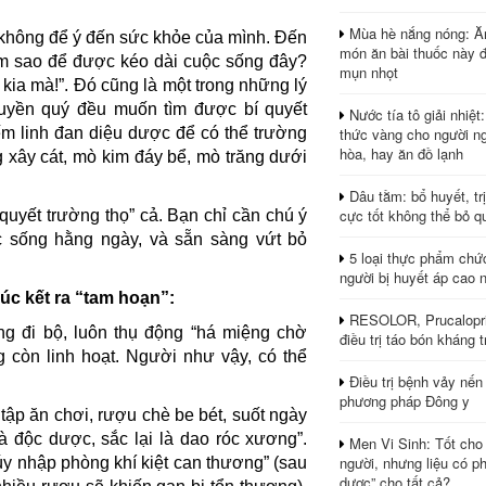
Mùa hè nắng nóng: Ă
 không để ý đến sức khỏe của mình. Đến
món ăn bài thuốc này 
“Làm sao để được kéo dài cuộc sống đây?
mụn nhọt
ia mà!”. Đó cũng là một trong những lý
quyền quý đều muốn tìm được bí quyết
Nước tía tô giải nhiệt
thức vàng cho người ng
iếm linh đan diệu dược để có thể trường
hòa, hay ăn đồ lạnh
g xây cát, mò kim đáy bể, mò trăng dưới
Dâu tằm: bổ huyết, tr
cực tốt không thể bỏ q
 quyết trường thọ” cả. Bạn chỉ cần chú ý
c sống hằng ngày, và sẵn sàng vứt bỏ
5 loại thực phẩm chứ
người bị huyết áp cao 
úc kết ra “tam hoạn”:
RESOLOR, Prucalopri
g đi bộ, luôn thụ động “há miệng chờ
điều trị táo bón kháng tr
g còn linh hoạt. Người như vậy, có thể
Điều trị bệnh vảy nến
phương pháp Đông y
ụ tập ăn chơi, rượu chè be bét, suốt ngày
 độc dược, sắc lại là dao róc xương”.
Men Vi Sinh: Tốt cho
người, nhưng liệu có ph
túy nhập phòng khí kiệt can thương” (sau
dược” cho tất cả?