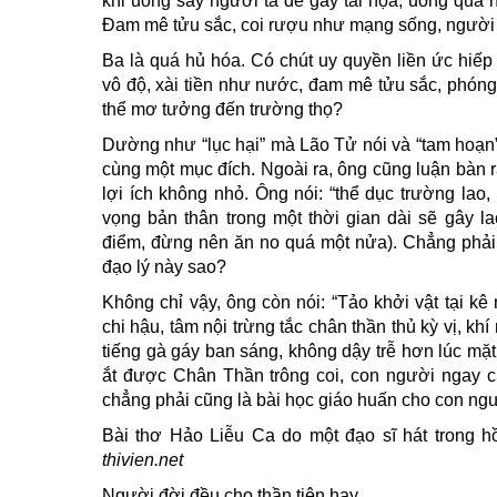
khi uống say người ta dễ gây tai họa, uống quá 
Đam mê tửu sắc, coi rượu như mạng sống, người 
Ba là quá hủ hóa. Có chút uy quyền liền ức hiếp 
vô độ, xài tiền như nước, đam mê tửu sắc, phón
thể mơ tưởng đến trường thọ?
Dường như “lục hại” mà Lão Tử nói và “tam hoạn
cùng một mục đích. Ngoài ra, ông cũng luận bàn 
lợi ích không nhỏ. Ông nói: “thể dục trường lao,
vọng bản thân trong một thời gian dài sẽ gây la
điểm, đừng nên ăn no quá một nửa). Chẳng phải 
đạo lý này sao?
Không chỉ vậy, ông còn nói: “Tảo khởi vật tại kê m
chi hậu, tâm nội trừng tắc chân thần thủ kỳ vị, khí
tiếng gà gáy ban sáng, không dậy trễ hơn lúc mặt
ắt được Chân Thần trông coi, con người ngay chí
chẳng phải cũng là bài học giáo huấn cho con ng
Bài thơ Hảo Liễu Ca do một đạo sĩ hát trong h
thivien.net
Người đời đều cho thần tiên hay,