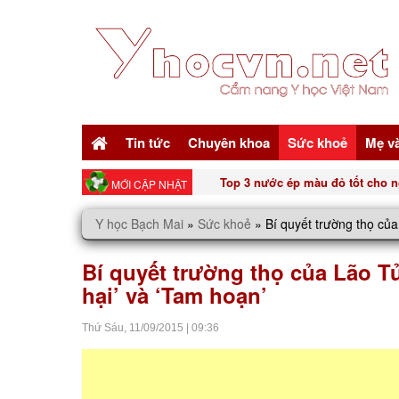
Tin tức
Chuyên khoa
Sức khoẻ
Mẹ v
Top 3 nước ép màu đỏ tốt cho n
MỚI CẬP NHẬT
Y học Bạch Mai
»
Sức khoẻ
»
Bí quyết trường thọ của
Bí quyết trường thọ của Lão Tử
hại’ và ‘Tam hoạn’
Thứ Sáu,
11/09/2015
|
09:36