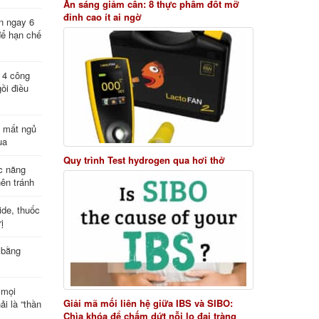
Ăn sáng giảm cân: 8 thực phẩm đốt mỡ
đỉnh cao ít ai ngờ
n ngay 6
để hạn chế
: 4 công
ồi điều
ị mất ngủ
ua
Quy trình Test hydrogen qua hơi thở
c năng
nên tránh
de, thuốc
ị
 bằng
 mọi
Giải mã mối liên hệ giữa IBS và SIBO:
ải là “thần
Chìa khóa để chấm dứt nỗi lo đại tràng