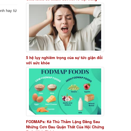
ệnh hay từ
5 hệ lụy nghiêm trọng của sự tức giận đối
với sức khỏe
FODMAPs: Kẻ Thù Thầm Lặng Đằng Sau
Những Cơn Đau Quặn Thắt Của Hội Chứng