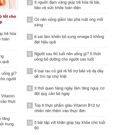
5 nguồn đạm vàng giúp trẻ hóa tế bài,
3
bảo vệ sức khỏe toàn diện
 tốt cho
Có nên uống giấm táo pha mật ong mỗi
4
áp
sáng
p trẻ hóa
6 sai lầm khiến bổ sung omega-3 không
5
e toàn
đạt hiệu quả
Người sau 60 tuổi nên uống gì? 5 thức
6
ung
uống bổ dưỡng cho người cao tuổi
u quả
6 loại rau củ giá rẻ hỗ trợ bảo vệ dạ dày
7
n uống gì?
dễ tìm tại chợ Việt
cho người
3 thói quen hàng ngày làm tăng nguy cơ
8
đột quỵ cần bỏ ngay
 Vitamin
 vào thực
Top 6 thực phẩm giàu Vitamin B12 tự
9
nhiên nên thêm vào thực đơn
n tăng
5 bài tập với khăn giúp tay khỏe cho tuổi
10
ổi trung
60