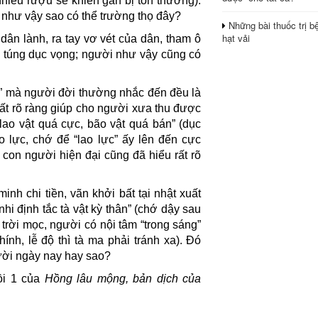
nhiều rượu sẽ khiến gan bị tổn thương).
như vậy sao có thể trường thọ đây?
Những bài thuốc trị b
hạt vải
dân lành, ra tay vơ vét của dân, tham ô
g túng dục vọng; người như vậy cũng có
” mà người đời thường nhắc đến đều là
rất rõ ràng giúp cho người xưa thu được
 lao vật quá cực, bão vật quá bán” (dục
o lực, chớ để “lao lực” ấy lên đến cực
con người hiện đại cũng đã hiểu rất rõ
inh chi tiền, vãn khởi bất tại nhật xuất
 nhi định tắc tà vật kỳ thân” (chớ dậy sau
 trời mọc, người có nội tâm “trong sáng”
nh, lễ độ thì tà ma phải tránh xa). Đó
ười ngày nay hay sao?
ồi 1 của
Hồng lâu mộng, bản dịch của