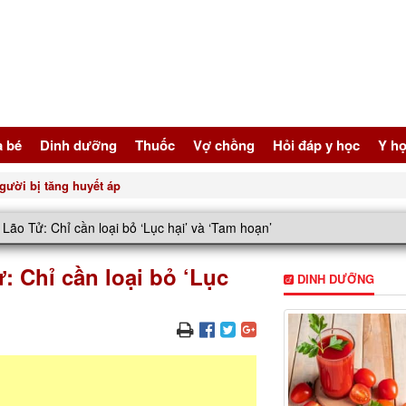
à bé
Dinh dưỡng
Thuốc
Vợ chồng
Hỏi đáp y học
Y họ
gười bị tăng huyết áp
 Lão Tử: Chỉ cần loại bỏ ‘Lục hại’ và ‘Tam hoạn’
: Chỉ cần loại bỏ ‘Lục
DINH DƯỠNG