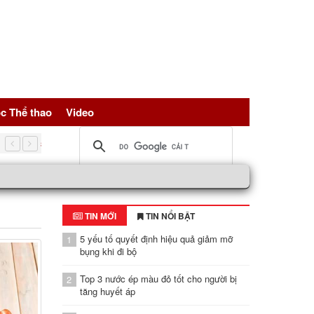
c Thể thao
Video
5 nguồn đạm vàng giúp trẻ hóa tế bài, bảo vệ sức khỏe toàn d
TIN MỚI
TIN NỔI BẬT
5 yếu tố quyết định hiệu quả giảm mỡ
1
bụng khi đi bộ
Top 3 nước ép màu đỏ tốt cho người bị
2
tăng huyết áp