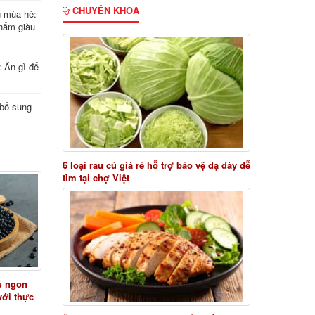
CHUYÊN KHOA
g mùa hè:
hẩm giàu
: Ăn gì để
i bổ sung
6 loại rau củ giá rẻ hỗ trợ bảo vệ dạ dày dễ
tìm tại chợ Việt
ủ ngon
với thực