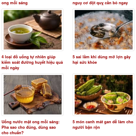
ong mỗi sáng
nguy cơ đột quỵ cần bỏ ngay
4 loại đồ uống tự nhiên giúp
5 sai lầm khi dùng mỡ lợn gây
kiểm soát đường huyết hiệu quả
hại sức khỏe
mỗi ngày
Uống nước mật ong mỗi sáng:
5 món canh mát gan dễ làm cho
Pha sao cho đúng, dùng sao
người bận rộn
cho chuẩn?