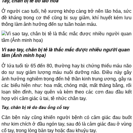
Tay, chân bị tê do lão hóa
Ở người cao tuổi, hệ xương khớp càng trở nên lão hóa, sức
đề kháng trong cơ thể cũng bị suy giảm, khí huyết kém lưu
thông làm ảnh hưởng đến sự tuần hoàn máu.
Vì sao tay, chân bị tê là thắc mắc được nhiều người quan
tâm (Ảnh minh họa)
Ở lứa tuổi từ 65 đến 80, thường hay bị chứng thiếu máu não
do sự suy giảm lượng máu nuôi dưỡng não. Điều này gây
ảnh hưởng nghiêm trọng đến hệ thần kinh trung ương, gây ra
các biểu hiện như: hoa mắt, chóng mặt, mất thăng bằng, rối
loạn tiền đình, hay quên và kèm theo các cơn đau đầu kết
hợp với cảm giác ù tai, tê nhức chân tay.
Tay, chân bị tê do đau ống cổ tay
Căn bện này cũng khiến người bệnh có cảm giác đau buốt
như kim chích ở đầu ngón tay, sau đó là cảm giác đau ở vùng
cổ tay, trong lòng bàn tay hoặc đau khuỷu tay.