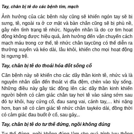
Tay, chân bị tê do các bệnh tim, mạch
Ảnh hưởng của các bệnh này cũng sẽ khiến ngón tay sẽ bị
sưng, tê, ngoài ra ở cơ mặt và bàn chân cũng sẽ bị phù nề,
gây nên tình trạng tê nhức. Nguyên nhân là do cơ tim hoạt
động không được hiệu quả, ảnh hưởng đến vận chuyển cách
mạch máu trong cơ thể, tê nhức chân taycũng có thể diễn ra
thường xuyên và kéo dài, lâu khỏi, khiến cho mọi hoạt động
bị ngưng trệ.
Tay, chân bị tê do thoái hóa đốt sống cổ
Căn bệnh này sẽ khiến cho các dây thần kinh tê, nhức và là
nguyên nhân dẫn đến thoát vị đĩa đệm, chèn vào tủy sống.
Những điều này gây tác động lên các dây thần kinh khiến
người bệnh có cảm giác chân tay hơi tê vào sáng sớm sau
đó tự khỏi, hay cứng cổ, đau sang vai, cánh tay,… khi nặng
hơn, bạn sẽ có cảm giác tê nhức chân taykéo dài, đồng thời
có cảm giác đau buốt ở cổ, sau gáy,..
Tay, chân bị tê do tư thế đứng, ngồi không đúng
Tư thế đứng, ngồi không đúng làm cho quá trình lưu thông