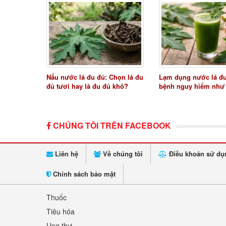
Nấu nước lá đu đủ: Chọn lá đu
Lạm dụng nước lá đ
đủ tươi hay lá đu đủ khô?
bệnh nguy hiểm như
CHÚNG TÔI TRÊN FACEBOOK
Liên hệ
Về chúng tôi
Điều khoản sử dụ
Chính sách bảo mật
Thuốc
Tiêu hóa
Ung thư