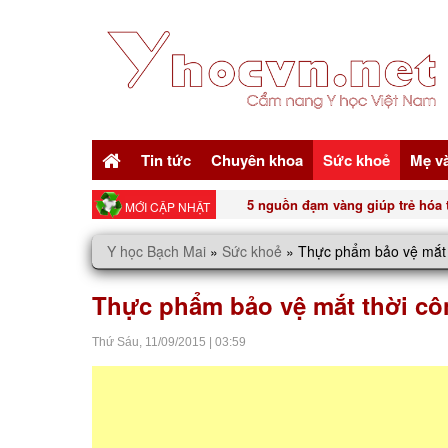
Tin tức
Chuyên khoa
Sức khoẻ
Mẹ v
5 nguồn đạm vàng giúp trẻ hóa t
MỚI CẬP NHẬT
Y học Bạch Mai
»
Sức khoẻ
»
Thực phẩm bảo vệ mắt 
Thực phẩm bảo vệ mắt thời c
Thứ Sáu,
11/09/2015
|
03:59