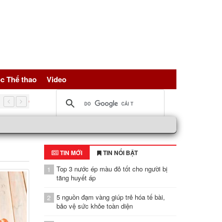
c Thể thao
Video
Có nên uống giấm táo pha mật ong mỗi sáng
TIN MỚI
TIN NỔI BẬT
Top 3 nước ép màu đỏ tốt cho người bị
1
tăng huyết áp
5 nguồn đạm vàng giúp trẻ hóa tế bài,
2
bảo vệ sức khỏe toàn diện