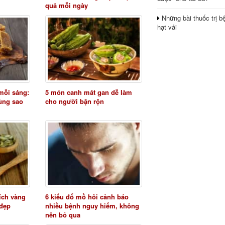
quả mỗi ngày
Những bài thuốc trị b
hạt vải
mỗi sáng:
5 món canh mát gan dễ làm
ùng sao
cho người bận rộn
 ích vàng
6 kiểu đổ mồ hôi cảnh báo
 đẹp
nhiều bệnh nguy hiểm, không
nên bỏ qua