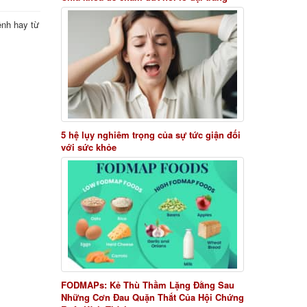
ệnh hay từ
5 hệ lụy nghiêm trọng của sự tức giận đối
với sức khỏe
FODMAPs: Kẻ Thù Thầm Lặng Đằng Sau
Những Cơn Đau Quặn Thắt Của Hội Chứng