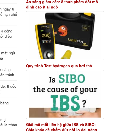
Ăn sáng giảm cân: 8 thực phẩm đốt mỡ
đỉnh cao ít ai ngờ
n ngay 6
để hạn chế
: 4 công
ồi điều
ị mất ngủ
ua
Quy trình Test hydrogen qua hơi thở
c năng
nên tránh
de, thuốc
ị
 bằng
 mọi
Giải mã mối liên hệ giữa IBS và SIBO:
ải là “thần
Chìa khóa để chấm dứt nỗi lo đại tràng