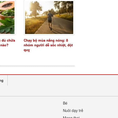
u đủ chữa
Chạy bộ mùa nắng nóng: 8
 nào?
nhóm người dễ sốc nhiệt, đột
quỵ
ng
Bé
Nuôi dạy trẻ
Mang thai