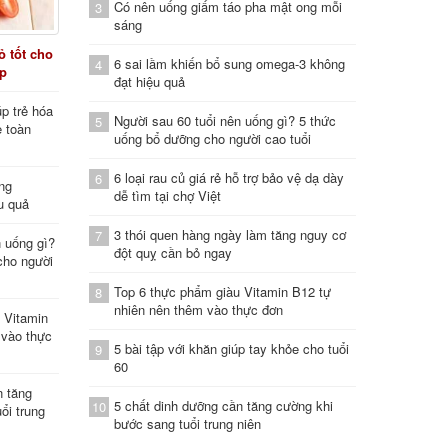
Có nên uống giấm táo pha mật ong mỗi
3
sáng
 tốt cho
6 sai lầm khiến bổ sung omega-3 không
4
áp
đạt hiệu quả
p trẻ hóa
Người sau 60 tuổi nên uống gì? 5 thức
5
e toàn
uống bổ dưỡng cho người cao tuổi
6 loại rau củ giá rẻ hỗ trợ bảo vệ dạ dày
6
ung
dễ tìm tại chợ Việt
u quả
3 thói quen hàng ngày làm tăng nguy cơ
7
n uống gì?
đột quỵ cần bỏ ngay
cho người
Top 6 thực phẩm giàu Vitamin B12 tự
8
nhiên nên thêm vào thực đơn
 Vitamin
 vào thực
5 bài tập với khăn giúp tay khỏe cho tuổi
9
60
n tăng
5 chất dinh dưỡng cần tăng cường khi
10
ổi trung
bước sang tuổi trung niên