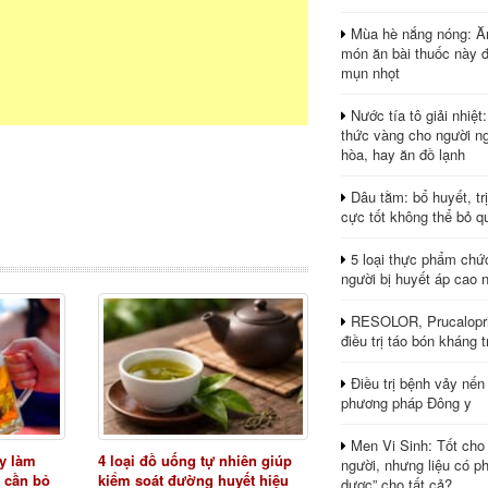
Mùa hè nắng nóng: Ă
món ăn bài thuốc này 
mụn nhọt
Nước tía tô giải nhiệt
thức vàng cho người ng
hòa, hay ăn đồ lạnh
Dâu tằm: bổ huyết, tr
cực tốt không thể bỏ q
5 loại thực phẩm chứ
người bị huyết áp cao 
RESOLOR, Prucalopri
điều trị táo bón kháng tr
Điều trị bệnh vảy nến
phương pháp Đông y
Men Vi Sinh: Tốt cho
y làm
4 loại đồ uống tự nhiên giúp
người, nhưng liệu có ph
 cần bỏ
kiểm soát đường huyết hiệu
dược” cho tất cả?