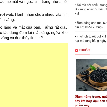
các mô mắt và ngừa tình trạng nhức mỏi
Đổ mồ hôi nhiều tron
Bổ sung ngay 5 thực p
kali
lướt web. Hạnh nhân chứa nhiều vitamin
iểm vàng.
Bữa sáng cho tuổi 50
giữ cơ, khỏe xương?
lo lắng về mắt của bạn. Trứng rất giàu
có tác dụng đem lại mắt sáng, ngừa khô
4 lợi ích tuyệt vời kh
vàng và đục thủy tinh thể.
hạt mè rang hàng ngày
THUỐC
Giảm nóng trong, ng
hãy kết hợp đậu đen 
phẩm này