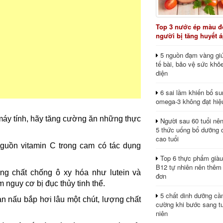
Top 3 nước ép màu đỏ
người bị tăng huyết 
5 nguồn đạm vàng giú
tế bài, bảo vệ sức khỏ
diện
6 sai lầm khiến bổ s
omega-3 không đạt hiệ
 máy tính, hãy tăng cường ăn những thực
Người sau 60 tuổi nê
5 thức uống bổ dưỡng 
cao tuổi
guồn vitamin C trong cam có tác dụng
Top 6 thực phẩm giàu
B12 tự nhiên nên thêm
g chất chống ô xy hóa như lutein và
đơn
 nguy cơ bị đục thủy tinh thể.
5 chất dinh dưỡng cầ
ạn nấu bắp hơi lâu một chút, lượng chất
cường khi bước sang tu
niên