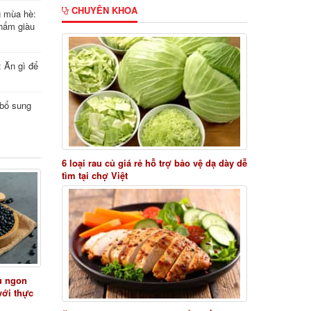
CHUYÊN KHOA
g mùa hè:
hẩm giàu
: Ăn gì để
i bổ sung
6 loại rau củ giá rẻ hỗ trợ bảo vệ dạ dày dễ
tìm tại chợ Việt
ủ ngon
với thực