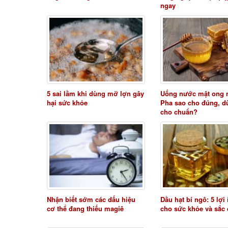
ngay
5 sai lầm khi dùng mỡ lợn gây
Uống nước mật ong 
hại sức khỏe
Pha sao cho đúng, d
cho chuẩn?
Nhận biết sớm các dấu hiệu
Dầu hạt bí ngô: 5 lợi
cơ thể đang thiếu magiê
cho sức khỏe và sắc