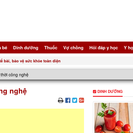
à bé
Dinh dưỡng
Thuốc
Vợ chồng
Hỏi đáp y học
Y họ
ế bài, bảo vệ sức khỏe toàn diện
thời công nghệ
ông nghệ
DINH DƯỠNG