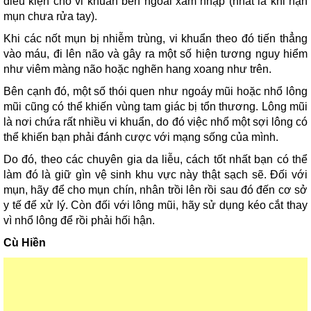
điều kiện cho vi khuẩn bên ngoài xâm nhập (nhất là khi nặn
mụn chưa rửa tay).
Khi các nốt mụn bị nhiễm trùng, vi khuẩn theo đó tiến thẳng
vào máu, đi lên não và gây ra một số hiện tương nguy hiểm
như viêm màng não hoặc nghẽn hang xoang như trên.
Bên cạnh đó, một số thói quen như ngoáy mũi hoặc nhổ lông
mũi cũng có thể khiến vùng tam giác bị tổn thương. Lông mũi
là nơi chứa rất nhiều vi khuẩn, do đó việc nhổ một sợi lông có
thể khiến bạn phải đánh cược với mạng sống của mình.
Do đó, theo các chuyên gia da liễu, cách tốt nhất bạn có thể
làm đó là giữ gìn vệ sinh khu vực này thật sạch sẽ. Đối với
mụn, hãy để cho mụn chín, nhân trồi lên rồi sau đó đến cơ sở
y tế để xử lý. Còn đối với lông mũi, hãy sử dụng kéo cắt thay
vì nhổ lông để rồi phải hối hận.
Cù Hiền