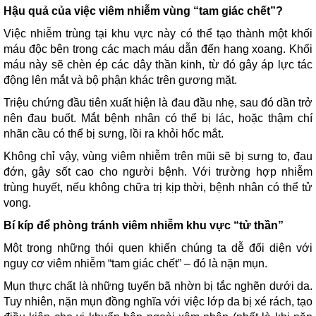
Hậu quả của việc viêm nhiễm vùng “tam giác chết”?
Việc nhiễm trùng tại khu vực này có thể tạo thành một khối
máu độc bên trong các mạch máu dẫn đến hang xoang. Khối
máu này sẽ chèn ép các dây thần kinh, từ đó gây áp lực tác
động lên mắt và bộ phận khác trên gương mặt.
Triệu chứng đầu tiên xuất hiện là đau đầu nhẹ, sau đó dần trở
nên đau buốt. Mắt bệnh nhân có thể bị lác, hoặc thậm chí
nhãn cầu có thể bị sưng, lồi ra khỏi hốc mắt.
Không chỉ vậy, vùng viêm nhiễm trên mũi sẽ bị sưng to, đau
đớn, gây sốt cao cho người bệnh. Với trường hợp nhiễm
trùng huyết, nếu không chữa trị kịp thời, bệnh nhân có thể tử
vong.
Bí kíp để phòng tránh viêm nhiễm khu vực “tử thần”
Một trong những thói quen khiến chúng ta dễ đối diện với
nguy cơ viêm nhiễm “tam giác chết” – đó là nặn mụn.
Mụn thực chất là những tuyến bã nhờn bị tắc nghẽn dưới da.
Tuy nhiên, nặn mụn đồng nghĩa với việc lớp da bị xé rách, tạo