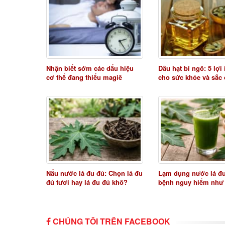
Nhận biết sớm các dấu hiệu
Dầu hạt bí ngô: 5 lợi
cơ thể đang thiếu magiê
cho sức khỏe và sắc
Nấu nước lá đu đủ: Chọn lá đu
Lạm dụng nước lá đ
đủ tươi hay lá đu đủ khô?
bệnh nguy hiểm như
CHÚNG TÔI TRÊN FACEBOOK