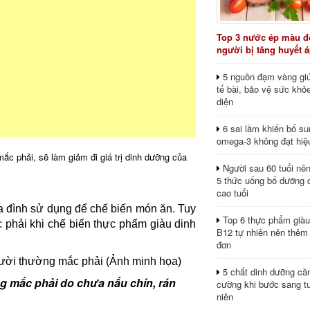
Top 3 nước ép màu đỏ
người bị tăng huyết 
5 nguồn đạm vàng giú
tế bài, bảo vệ sức khỏ
diện
6 sai lầm khiến bổ s
omega-3 không đạt hiệ
ắc phải, sẽ làm giảm đi giá trị dinh dưỡng của
Người sau 60 tuổi nê
5 thức uống bổ dưỡng 
cao tuổi
a đình sử dụng để chế biến món ăn. Tuy
Top 6 thực phẩm giàu
 phải khi chế biến thực phẩm giàu dinh
B12 tự nhiên nên thêm
đơn
5 chất dinh dưỡng cầ
ng mắc phải do chưa nấu chín, rán
cường khi bước sang tu
niên