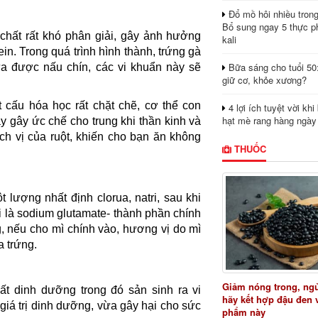
Đổ mồ hôi nhiều tron
Bổ sung ngay 5 thực p
chất rất khó phân giải, gây ảnh hưởng
kali
ein. Trong quá trình hình thành, trứng gà
Bữa sáng cho tuổi 50
a được nấu chín, các vi khuẩn này sẽ
giữ cơ, khỏe xương?
t cấu hóa học rất chặt chẽ, cơ thể con
4 lợi ích tuyệt vời kh
hạt mè rang hàng ngày
y gây ức chế cho trung khi thần kinh và
dịch vị của ruột, khiến cho bạn ăn không
THUỐC
̣t lượng nhất định clorua, natri, sau khi
ới là sodium glutamate- thành phần chính
ng, nếu cho mì chính vào, hương vị do mì
a trứng.
Giảm nóng trong, ng
ất dinh dưỡng trong đó sản sinh ra vi
hãy kết hợp đậu đen 
giá trị dinh dưỡng, vừa gây hại cho sức
phẩm này