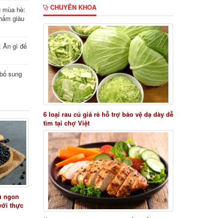
CHUYÊN KHOA
g mùa hè:
hẩm giàu
: Ăn gì để
i bổ sung
6 loại rau củ giá rẻ hỗ trợ bảo vệ dạ dày dễ
tìm tại chợ Việt
ủ ngon
với thực