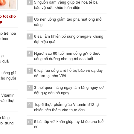
5 nguồn đạm vàng giúp trẻ hóa tế bài,
3
bảo vệ sức khỏe toàn diện
 tốt cho
Có nên uống giấm táo pha mật ong mỗi
4
áp
sáng
p trẻ hóa
6 sai lầm khiến bổ sung omega-3 không
5
e toàn
đạt hiệu quả
Người sau 60 tuổi nên uống gì? 5 thức
6
ung
uống bổ dưỡng cho người cao tuổi
u quả
6 loại rau củ giá rẻ hỗ trợ bảo vệ dạ dày
7
n uống gì?
dễ tìm tại chợ Việt
cho người
3 thói quen hàng ngày làm tăng nguy cơ
8
đột quỵ cần bỏ ngay
 Vitamin
 vào thực
Top 6 thực phẩm giàu Vitamin B12 tự
9
nhiên nên thêm vào thực đơn
n tăng
5 bài tập với khăn giúp tay khỏe cho tuổi
10
ổi trung
60