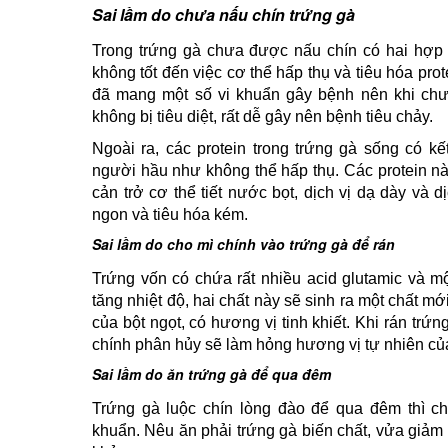
Sai lầm do chưa nấu chín trứng
gà
Trong trứng gà chưa được nấu chín có hai hợp 
không tốt đến việc cơ thể hấp thụ và tiêu hóa prot
đã mang một số vi khuẩn gây bệnh nên khi chư
không bị tiêu diệt, rất dễ gây nên bệnh tiêu chảy.
Ngoài ra, các protein trong trứng gà sống có kế
người hầu như không thể hấp thụ. Các protein nà
cản trở cơ thể tiết nước bọt, dịch vị dạ dày và 
ngon và tiêu hóa kém.
Sai lầm do cho mì chính vào trứng gà để rán
Trứng vốn có chứa rất nhiều acid glutamic và mô
tăng nhiệt độ, hai chất này sẽ sinh ra một chất m
của bột ngọt, có hương vị tinh khiết. Khi rán trứ
chính phân hủy sẽ làm hỏng hương vị tự nhiên củ
Sai lầm do ăn trứng gà để qua đêm
Trứng gà luộc chín lòng đào để qua đêm thì ch
khuẩn. Nêu ăn phải trứng gà biến chất, vửa giảm 