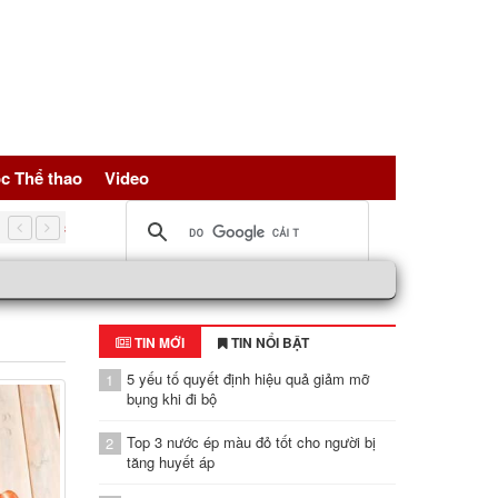
c Thể thao
Video
5 nguồn đạm vàng giúp trẻ hóa tế bài, bảo vệ sức khỏe toàn d
TIN MỚI
TIN NỔI BẬT
5 yếu tố quyết định hiệu quả giảm mỡ
1
bụng khi đi bộ
Top 3 nước ép màu đỏ tốt cho người bị
2
tăng huyết áp