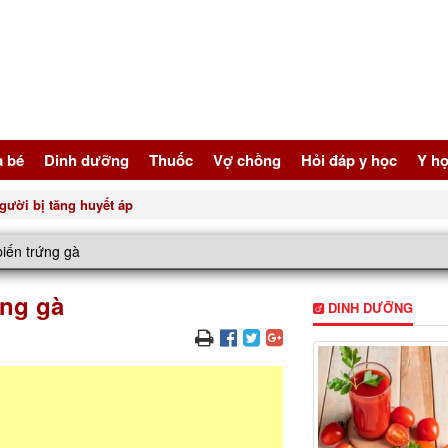
à bé
Dinh dưỡng
Thuốc
Vợ chồng
Hỏi đáp y học
Y họ
gười bị tăng huyết áp
biến trứng gà
ứng gà
DINH DƯỠNG