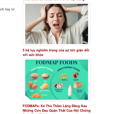
ệnh hay từ
5 hệ lụy nghiêm trọng của sự tức giận đối
với sức khỏe
FODMAPs: Kẻ Thù Thầm Lặng Đằng Sau
Những Cơn Đau Quặn Thắt Của Hội Chứng