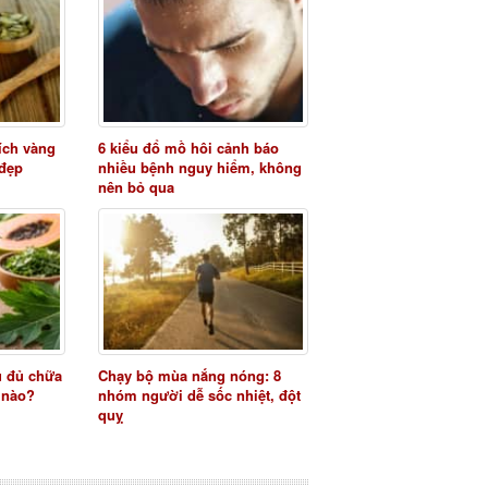
 ích vàng
6 kiểu đổ mồ hôi cảnh báo
 đẹp
nhiều bệnh nguy hiểm, không
nên bỏ qua
u đủ chữa
Chạy bộ mùa nắng nóng: 8
 nào?
nhóm người dễ sốc nhiệt, đột
quỵ