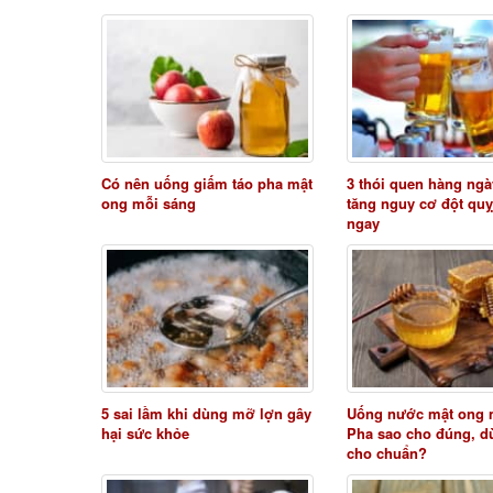
Có nên uống giấm táo pha mật
3 thói quen hàng ngà
ong mỗi sáng
tăng nguy cơ đột quỵ
ngay
5 sai lầm khi dùng mỡ lợn gây
Uống nước mật ong 
hại sức khỏe
Pha sao cho đúng, d
cho chuẩn?