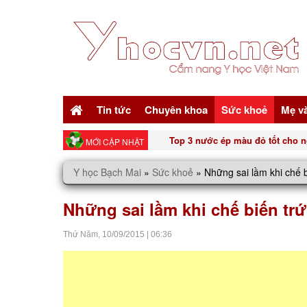
Tin tức
Chuyên khoa
Sức khoẻ
Mẹ v
Top 3 nước ép màu đỏ tốt cho n
MỚI CẬP NHẬT
Y học Bạch Mai
»
Sức khoẻ
»
Những sai lầm khi chế 
Những sai lầm khi chế biến tr
Thứ Năm,
10/09/2015
|
06:36