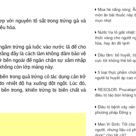
Mùa hè nắng nóng: Ă
món ăn bài thuốc này 
mụn nhọt
hợp với nguyên tố sắt trong trứng gà và
iêu hóa.
Nước tía tô giải nhiệt
thức vàng cho người ng
hòa, hay ăn đồ lạnh
 ngâm trứng gà luộc vào nước lã để cho
 rằng đây là cách làm không đảm bảo vệ
Dâu tằm: bổ huyết, tr
cực tốt không thể bỏ q
 ở bên ngoài để ngăn chặn sự xâm nhập
gà không còn lớp màng này.
5 loại thực phẩm chứ
 bên trong quả trứng có tác dụng cản trở
người bị huyết áp cao 
do nhiệt độ hạ xuống đột ngột. Lúc đó,
RESOLOR, Prucalopri
ên trong, khiến trứng bị biến chất và
điều trị táo bón kháng tr
Điều trị bệnh vảy nến
phương pháp Đông y
Men Vi Sinh: Tốt cho
người, nhưng liệu có ph
dược” cho tất cả?