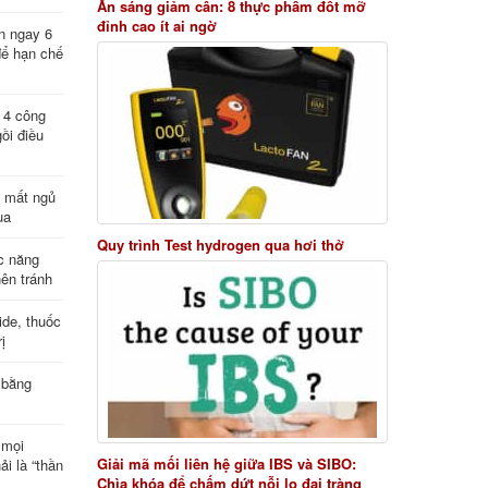
Ăn sáng giảm cân: 8 thực phẩm đốt mỡ
đỉnh cao ít ai ngờ
n ngay 6
để hạn chế
: 4 công
ồi điều
ị mất ngủ
ua
Quy trình Test hydrogen qua hơi thở
c năng
nên tránh
de, thuốc
ị
 bằng
 mọi
Giải mã mối liên hệ giữa IBS và SIBO:
ải là “thần
Chìa khóa để chấm dứt nỗi lo đại tràng